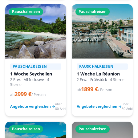
Pauschalreisen
Pauschalreisen
PAUSCHALREISEN
PAUSCHALREISEN
1 Woche Seychellen
1 Woche La Réunion
2 Erw. - All Inclusive - 4
2 Erw. - Frühstück - 4 Sterne
Sterne
1899 €
ab
/ Person
2999 €
ab
/ Person
über
über
Angebote vergleichen →
Angebote vergleichen →
80 Anbieter
80 Anbiete
Pauschalreisen
Pauschalreisen