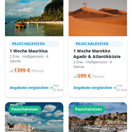
PAUSCHALREISEN
PAUSCHALREISEN
1 Woche Mauritius
1 Woche Marokko
Agadir & Atlantikküste
2 Erw. - Halbpension - 4
Sterne
2 Erw. - Halbpension - 4
Sterne
1399 €
ab
/ Person
599 €
ab
/ Person
über
über
Angebote vergleichen →
Angebote vergleichen →
80 Anbieter
80 Anbiete
Pauschalreisen
Pauschalreisen