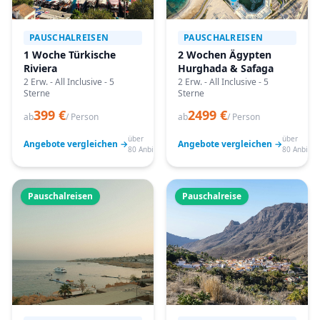
PAUSCHALREISEN
PAUSCHALREISEN
1 Woche Türkische
2 Wochen Ägypten
Riviera
Hurghada & Safaga
2 Erw. - All Inclusive - 5
2 Erw. - All Inclusive - 5
Sterne
Sterne
399 €
2499 €
ab
/ Person
ab
/ Person
über
über
Angebote vergleichen →
Angebote vergleichen →
80 Anbieter
80 Anbiete
Pauschalreisen
Pauschalreise