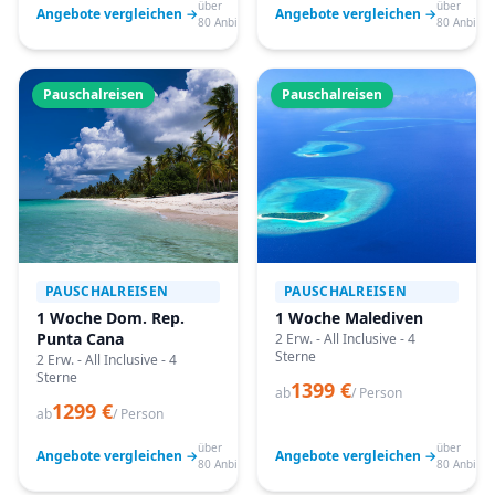
über
über
Angebote vergleichen →
Angebote vergleichen →
80 Anbieter
80 Anbiete
Pauschalreisen
Pauschalreisen
PAUSCHALREISEN
PAUSCHALREISEN
1 Woche Dom. Rep.
1 Woche Malediven
Punta Cana
2 Erw. - All Inclusive - 4
Sterne
2 Erw. - All Inclusive - 4
Sterne
1399 €
ab
/ Person
1299 €
ab
/ Person
über
über
Angebote vergleichen →
Angebote vergleichen →
80 Anbieter
80 Anbiete