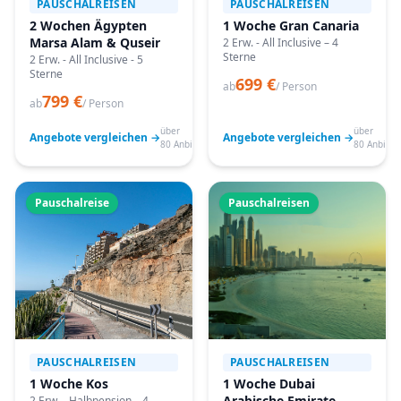
PAUSCHALREISEN
PAUSCHALREISEN
2 Wochen Ägypten
1 Woche Gran Canaria
Marsa Alam & Quseir
2 Erw. - All Inclusive – 4
Sterne
2 Erw. - All Inclusive - 5
Sterne
699 €
ab
/ Person
799 €
ab
/ Person
über
über
Angebote vergleichen →
Angebote vergleichen →
80 Anbieter
80 Anbiete
Pauschalreise
Pauschalreisen
PAUSCHALREISEN
PAUSCHALREISEN
1 Woche Kos
1 Woche Dubai
Arabische Emirate
2 Erw. - Halbpension – 4