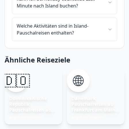
Minute nach Island buchen?
Welche Aktivitäten sind in Island-
Pauschalreisen enthalten?
Ähnliche Reiseziele
🇩🇴
🌐
Dominikanische
Dänemark
Republik
Pauschalreisen ab
Pauschalreisen ab
Frankfurt am Main –
Frankfurt am Main
Nordisches Glück
Angebote ansehen
Angebote ansehen
→
→
entdecken