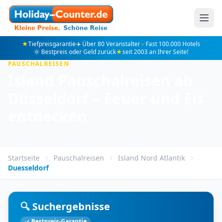
★
Tiefpreisgarantie
✈️ Über 80 Veranstalter
✓
Fast 100.000 Hotels
🌞 Bestpreis oder Geld zurück
★
seit 2003 an Ihrer Seite!
PAUSCHALREISEN
Island Pauschalreisen ab
Düsseldorf – Feuer und Eis
entdecken
Startseite
Pauschalreisen
Island Nord Atlantik
Duesseldorf
🔍 Suchergebnisse
✓ Bestpreis-Garantie