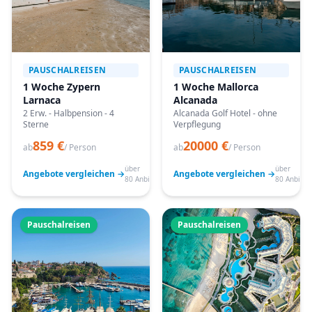
PAUSCHALREISEN
PAUSCHALREISEN
1 Woche Zypern
1 Woche Mallorca
Larnaca
Alcanada
2 Erw. - Halbpension - 4
Alcanada Golf Hotel - ohne
Sterne
Verpflegung
859 €
20000 €
ab
/ Person
ab
/ Person
über
über
Angebote vergleichen →
Angebote vergleichen →
80 Anbieter
80 Anbiete
Pauschalreisen
Pauschalreisen