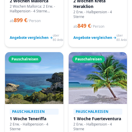
2 Wochen Mallorca
2 Wochen Kreta
Heraklion
2 Wochen Mallorca: 2 Erw. -
Halbpension - 4 Sterne
2 Erw. - Halbpension - 4
Angebote vergleichen,
Sterne
899 €
passende Termine prüfen
ab
/ Person
849 €
und mit Bestpreis-Garantie
ab
/ Person
buchen.
über
über
Angebote vergleichen →
Angebote vergleichen →
80 Anbieter
80 Anbiete
Pauschalreisen
Pauschalreisen
PAUSCHALREISEN
PAUSCHALREISEN
1 Woche Teneriffa
1 Woche Fuerteventura
2 Erw. - Halbpension - 4
2 Erw. - Halbpension - 4
Sterne
Sterne