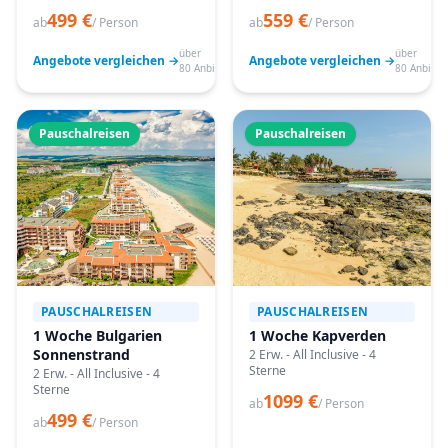
499 €
559 €
ab
/ Person
ab
/ Person
über
über
Angebote vergleichen →
Angebote vergleichen →
80 Anbieter
80 Anbiete
Pauschalreisen
Pauschalreisen
PAUSCHALREISEN
PAUSCHALREISEN
1 Woche Bulgarien
1 Woche Kapverden
Sonnenstrand
2 Erw. - All Inclusive - 4
Sterne
2 Erw. - All Inclusive - 4
Sterne
1099 €
ab
/ Person
499 €
ab
/ Person