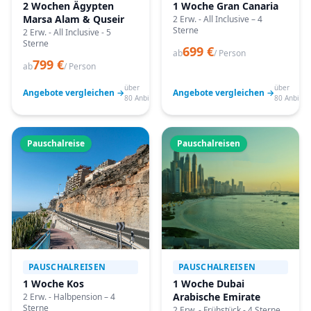
2 Wochen Ägypten
1 Woche Gran Canaria
Marsa Alam & Quseir
2 Erw. - All Inclusive – 4
Sterne
2 Erw. - All Inclusive - 5
Sterne
699 €
ab
/ Person
799 €
ab
/ Person
über
über
Angebote vergleichen →
Angebote vergleichen →
80 Anbieter
80 Anbiete
Pauschalreise
Pauschalreisen
PAUSCHALREISEN
PAUSCHALREISEN
1 Woche Kos
1 Woche Dubai
Arabische Emirate
2 Erw. - Halbpension – 4
Sterne
2 Erw. - Frühstück - 4 Sterne