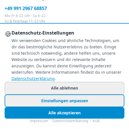
+49 991 2967 68857
Mo–Fr 8–22 Uhr · Sa 9–22
So & Feiertags 11–22 Uhr
🍪
Datenschutz-Einstellungen
NEWSLETTER
Wir verwenden Cookies und ähnliche Technologien, um
Exklusive Reiseschnäppchen direkt in Ihr
dir das bestmögliche Nutzererlebnis zu bieten. Einige
Postfach – kostenlos & jederzeit
sind technisch notwendig, andere helfen uns, unsere
abbestellbar.
Website zu verbessern und dir relevante Inhalte
anzuzeigen. Du kannst deine Einwilligung jederzeit
Jetzt personalisiert anmelden
widerrufen. Weitere Informationen findest du in unserer
Datenschutzerklärung
.
Nur Angebote, die zu Ihren Wünschen passen.
Alle ablehnen
FOLGE UNS
Einstellungen anpassen
Facebook
Instagram
TikTok
Alle akzeptieren
Impressum
·
Datenschutzerklärung
·
AGB
ZAHLUNGSARTEN