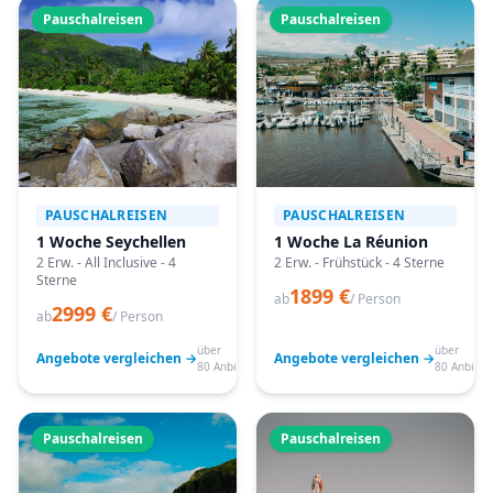
Pauschalreisen
Pauschalreisen
PAUSCHALREISEN
PAUSCHALREISEN
1 Woche Seychellen
1 Woche La Réunion
2 Erw. - All Inclusive - 4
2 Erw. - Frühstück - 4 Sterne
Sterne
1899 €
ab
/ Person
2999 €
ab
/ Person
über
über
Angebote vergleichen →
Angebote vergleichen →
80 Anbieter
80 Anbiete
Pauschalreisen
Pauschalreisen