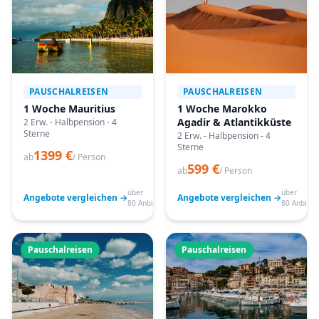
PAUSCHALREISEN
PAUSCHALREISEN
1 Woche Mauritius
1 Woche Marokko
Agadir & Atlantikküste
2 Erw. - Halbpension - 4
Sterne
2 Erw. - Halbpension - 4
Sterne
1399 €
ab
/ Person
599 €
ab
/ Person
über
über
Angebote vergleichen →
Angebote vergleichen →
80 Anbieter
80 Anbiete
Pauschalreisen
Pauschalreisen