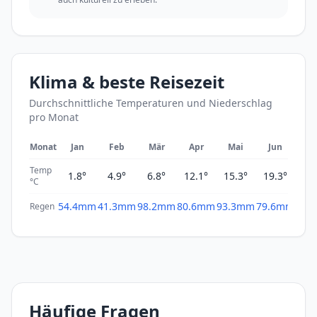
Klima & beste Reisezeit
Durchschnittliche Temperaturen und Niederschlag
pro Monat
Monat
Jan
Feb
Mär
Apr
Mai
Jun
Ju
Temp
1.8°
4.9°
6.8°
12.1°
15.3°
19.3°
23
°C
54.4mm
41.3mm
98.2mm
80.6mm
93.3mm
79.6mm
53.
Regen
Häufige Fragen