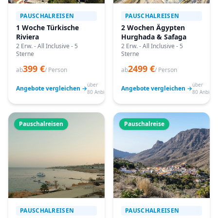
PAUSCHALREISEN
PAUSCHALREISEN
1 Woche Türkische
2 Wochen Ägypten
Riviera
Hurghada & Safaga
2 Erw. - All Inclusive - 5
2 Erw. - All Inclusive - 5
Sterne
Sterne
399 €
2499 €
ab
/ Person
ab
/ Person
über
über
Angebote vergleichen →
Angebote vergleichen →
80 Anbieter
80 Anbiete
Pauschalreisen
Pauschalreise
PAUSCHALREISEN
PAUSCHALREISEN