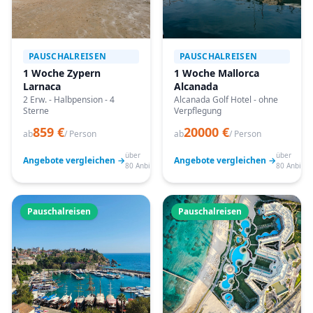
PAUSCHALREISEN
PAUSCHALREISEN
1 Woche Zypern
1 Woche Mallorca
Larnaca
Alcanada
2 Erw. - Halbpension - 4
Alcanada Golf Hotel - ohne
Sterne
Verpflegung
859 €
20000 €
ab
/ Person
ab
/ Person
über
über
Angebote vergleichen →
Angebote vergleichen →
80 Anbieter
80 Anbiete
Pauschalreisen
Pauschalreisen