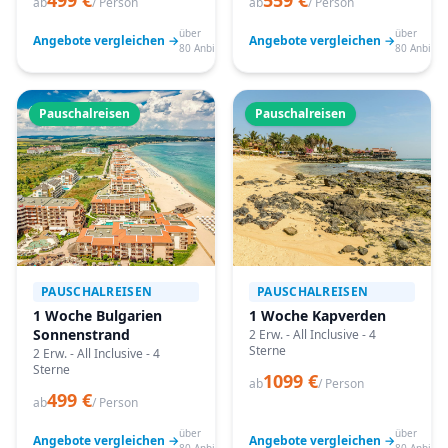
499 €
559 €
ab
/ Person
ab
/ Person
über
über
Angebote vergleichen →
Angebote vergleichen →
80 Anbieter
80 Anbiete
Pauschalreisen
Pauschalreisen
PAUSCHALREISEN
PAUSCHALREISEN
1 Woche Bulgarien
1 Woche Kapverden
Sonnenstrand
2 Erw. - All Inclusive - 4
Sterne
2 Erw. - All Inclusive - 4
Sterne
1099 €
ab
/ Person
499 €
ab
/ Person
über
über
Angebote vergleichen →
Angebote vergleichen →