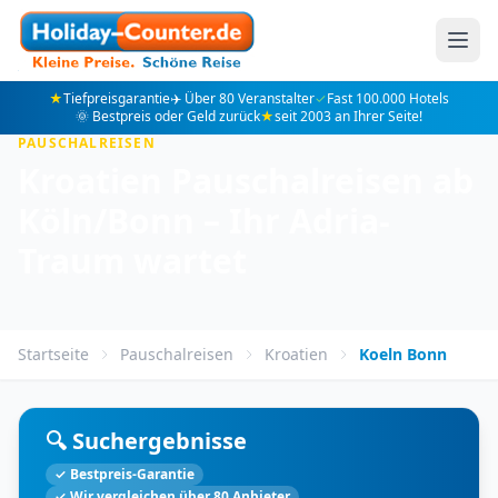
★
Tiefpreisgarantie
✈️ Über 80 Veranstalter
✓
Fast 100.000 Hotels
🌞 Bestpreis oder Geld zurück
★
seit 2003 an Ihrer Seite!
PAUSCHALREISEN
Kroatien Pauschalreisen ab
Köln/Bonn – Ihr Adria-
Traum wartet
Startseite
Pauschalreisen
Kroatien
Koeln Bonn
🔍 Suchergebnisse
✓ Bestpreis-Garantie
✓ Wir vergleichen über 80 Anbieter