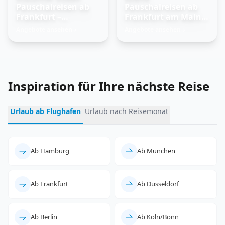
Pauschalreisen ab
Pauschalreisen ab
Frankfurt –
Frankfurt am Main –
Trauminseln
Feuer und Eis
Angebote ansehen
Angebote ansehen
→
→
entdecken
erleben
Inspiration für Ihre nächste Reise
Urlaub ab Flughafen
Urlaub nach Reisemonat
Ab Hamburg
Ab München
Ab Frankfurt
Ab Düsseldorf
Ab Berlin
Ab Köln/Bonn