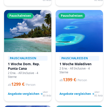
80 Anbieter
80 Anbiete
Pauschalreisen
Pauschalreisen
PAUSCHALREISEN
PAUSCHALREISEN
1 Woche Dom. Rep.
1 Woche Malediven
Punta Cana
2 Erw. - All Inclusive - 4
Sterne
2 Erw. - All Inclusive - 4
Sterne
1399 €
ab
/ Person
1299 €
ab
/ Person
über
über
Angebote vergleichen →
Angebote vergleichen →
80 Anbieter
80 Anbiete