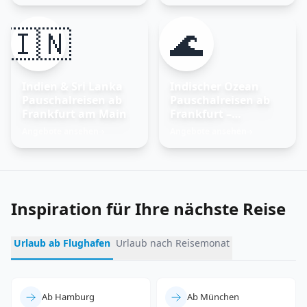
🇮🇳
🌊
Indien & Sri Lanka
Indischer Ozean
Pauschalreisen ab
Pauschalreisen ab
Frankfurt am Main
Frankfurt –
Trauminseln
Angebote ansehen
Angebote ansehen
→
→
entdecken
Inspiration für Ihre nächste Reise
Urlaub ab Flughafen
Urlaub nach Reisemonat
Ab Hamburg
Ab München