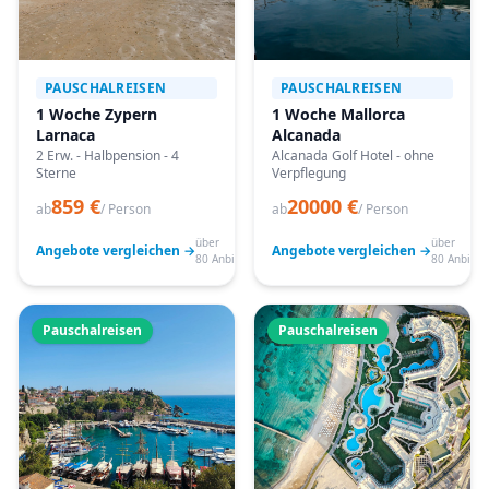
PAUSCHALREISEN
PAUSCHALREISEN
1 Woche Zypern
1 Woche Mallorca
Larnaca
Alcanada
2 Erw. - Halbpension - 4
Alcanada Golf Hotel - ohne
Sterne
Verpflegung
859 €
20000 €
ab
/ Person
ab
/ Person
über
über
Angebote vergleichen →
Angebote vergleichen →
80 Anbieter
80 Anbiete
Pauschalreisen
Pauschalreisen