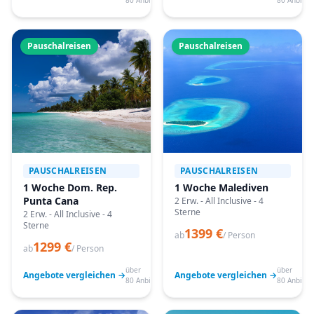
80 Anbieter
80 Anbiete
Pauschalreisen
Pauschalreisen
PAUSCHALREISEN
PAUSCHALREISEN
1 Woche Dom. Rep.
1 Woche Malediven
Punta Cana
2 Erw. - All Inclusive - 4
Sterne
2 Erw. - All Inclusive - 4
Sterne
1399 €
ab
/ Person
1299 €
ab
/ Person
über
über
Angebote vergleichen →
Angebote vergleichen →
80 Anbieter
80 Anbiete