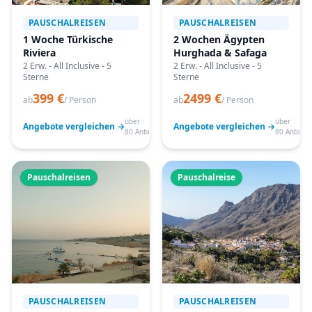
PAUSCHALREISEN
PAUSCHALREISEN
1 Woche Türkische
2 Wochen Ägypten
Riviera
Hurghada & Safaga
2 Erw. - All Inclusive - 5
2 Erw. - All Inclusive - 5
Sterne
Sterne
399 €
2499 €
ab
/ Person
ab
/ Person
über
über
Angebote vergleichen →
Angebote vergleichen →
80 Anbieter
80 Anbiete
Pauschalreisen
Pauschalreise
PAUSCHALREISEN
PAUSCHALREISEN