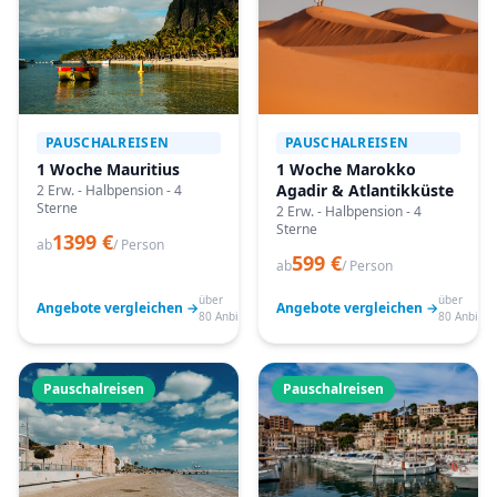
PAUSCHALREISEN
PAUSCHALREISEN
1 Woche Mauritius
1 Woche Marokko
Agadir & Atlantikküste
2 Erw. - Halbpension - 4
Sterne
2 Erw. - Halbpension - 4
Sterne
1399 €
ab
/ Person
599 €
ab
/ Person
über
über
Angebote vergleichen →
Angebote vergleichen →
80 Anbieter
80 Anbiete
Pauschalreisen
Pauschalreisen