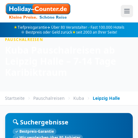
★
Tiefpreisgarantie
✈️ Über 80 Veranstalter
✓
Fast 100.000 Hotels
🌞 Bestpreis oder Geld zurück
★
seit 2003 an Ihrer Seite!
PAUSCHALREISEN
Kuba Pauschalreisen ab
Leipzig Halle – 7-14 Tage
Karibiktraum
Startseite
Pauschalreisen
Kuba
Leipzig Halle
🔍 Suchergebnisse
✓ Bestpreis-Garantie
✓ Wir vergleichen über 80 Anbieter