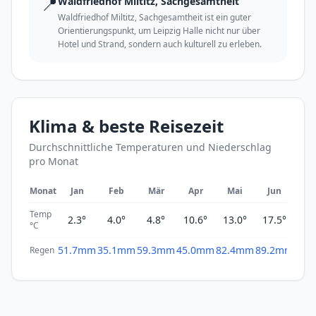
📍
Waldfriedhof Miltitz, Sachgesamtheit
Waldfriedhof Miltitz, Sachgesamtheit ist ein guter
Orientierungspunkt, um Leipzig Halle nicht nur über
Hotel und Strand, sondern auch kulturell zu erleben.
Klima & beste Reisezeit
Durchschnittliche Temperaturen und Niederschlag
pro Monat
Monat
Jan
Feb
Mär
Apr
Mai
Jun
Ju
Temp
2.3°
4.0°
4.8°
10.6°
13.0°
17.5°
19
°C
51.7mm
35.1mm
59.3mm
45.0mm
82.4mm
89.2mm
69.
Regen