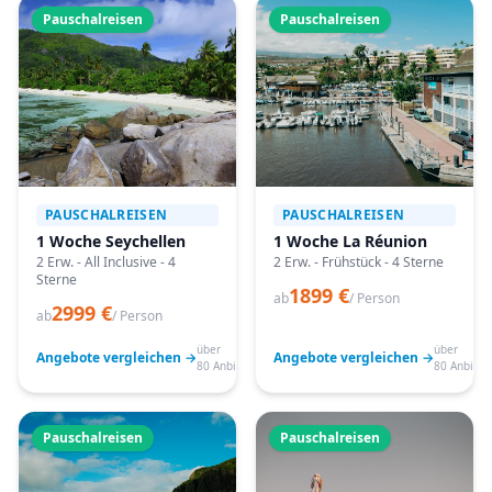
Pauschalreisen
Pauschalreisen
PAUSCHALREISEN
PAUSCHALREISEN
1 Woche Seychellen
1 Woche La Réunion
2 Erw. - All Inclusive - 4
2 Erw. - Frühstück - 4 Sterne
Sterne
1899 €
ab
/ Person
2999 €
ab
/ Person
über
über
Angebote vergleichen →
Angebote vergleichen →
80 Anbieter
80 Anbiete
Pauschalreisen
Pauschalreisen