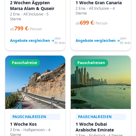
2 Wochen Ägypten
1 Woche Gran Canaria
Marsa Alam & Quseir
2 Erw. - All Inclusive – 4
Sterne
2 Erw. - All Inclusive - 5
Sterne
699 €
ab
/ Person
799 €
ab
/ Person
über
über
Angebote vergleichen →
Angebote vergleichen →
80 Anbieter
80 Anbiete
Pauschalreise
Pauschalreisen
PAUSCHALREISEN
PAUSCHALREISEN
1 Woche Kos
1 Woche Dubai
Arabische Emirate
2 Erw. - Halbpension – 4
Sterne
2 Erw. - Frühstück - 4 Sterne