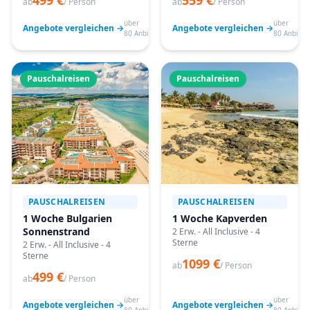
499 €
559 €
ab
/ Person
ab
/ Person
über
über
Angebote vergleichen →
Angebote vergleichen →
80 Anbieter
80 Anbiete
Pauschalreisen
Pauschalreisen
PAUSCHALREISEN
PAUSCHALREISEN
1 Woche Bulgarien
1 Woche Kapverden
Sonnenstrand
2 Erw. - All Inclusive - 4
Sterne
2 Erw. - All Inclusive - 4
Sterne
1099 €
ab
/ Person
499 €
ab
/ Person
über
über
Angebote vergleichen →
Angebote vergleichen →