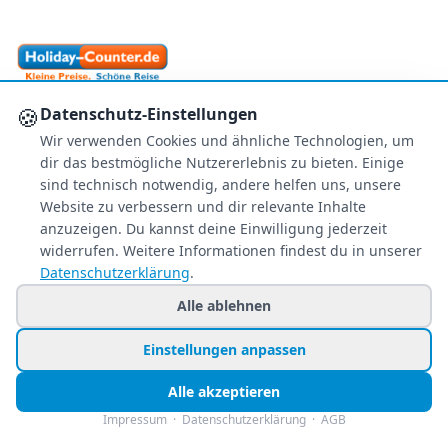
Ihr zuverlässiger Reisepreisvergleich – über 80
🍪
Datenschutz-Einstellungen
Veranstalter im Vergleich.
Wir verwenden Cookies und ähnliche Technologien, um
+49 991 2967 68857
dir das bestmögliche Nutzererlebnis zu bieten. Einige
sind technisch notwendig, andere helfen uns, unsere
Mo–Fr 8–22 Uhr · Sa 9–22
Website zu verbessern und dir relevante Inhalte
So & Feiertags 11–22 Uhr
anzuzeigen. Du kannst deine Einwilligung jederzeit
widerrufen. Weitere Informationen findest du in unserer
NEWSLETTER
Datenschutzerklärung
.
Exklusive Reiseschnäppchen direkt in Ihr
Alle ablehnen
Postfach – kostenlos & jederzeit
abbestellbar.
Einstellungen anpassen
Jetzt personalisiert anmelden
Alle akzeptieren
Nur Angebote, die zu Ihren Wünschen passen.
Impressum
·
Datenschutzerklärung
·
AGB