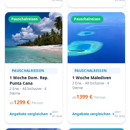
80 Anbieter
80 Anbiete
Pauschalreisen
Pauschalreisen
PAUSCHALREISEN
PAUSCHALREISEN
1 Woche Dom. Rep.
1 Woche Malediven
Punta Cana
2 Erw. - All Inclusive - 4
Sterne
2 Erw. - All Inclusive - 4
Sterne
1399 €
ab
/ Person
1299 €
ab
/ Person
über
über
Angebote vergleichen →
Angebote vergleichen →
80 Anbieter
80 Anbiete