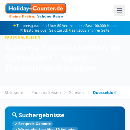
★
Tiefpreisgarantie
✈️ Über 80 Veranstalter
✓
Fast 100.000 Hotels
🌞 Bestpreis oder Geld zurück
★
seit 2003 an Ihrer Seite!
PAUSCHALREISEN
Schweiz Pauschalreisen ab
Düsseldorf – Alpen-
Traumurlaub buchen
Startseite
Pauschalreisen
Schweiz
Duesseldorf
🔍 Suchergebnisse
✓ Bestpreis-Garantie
✓ Wir vergleichen über 80 Anbieter