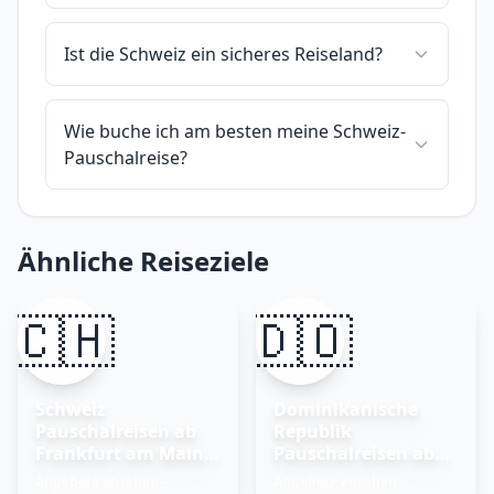
Ist die Schweiz ein sicheres Reiseland?
Wie buche ich am besten meine Schweiz-
Pauschalreise?
Ähnliche Reiseziele
🇨🇭
🇩🇴
Schweiz
Dominikanische
Pauschalreisen ab
Republik
Frankfurt am Main –
Pauschalreisen ab
Traumurlaub
Frankfurt am Main
Angebote ansehen
Angebote ansehen
→
→