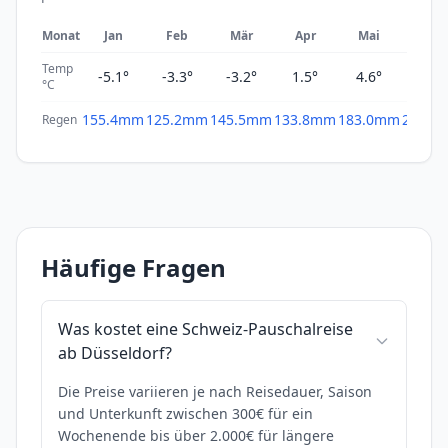
Monat
Jan
Feb
Mär
Apr
Mai
Jun
Temp
-5.1°
-3.3°
-3.2°
1.5°
4.6°
9.5°
°C
155.4mm
125.2mm
145.5mm
133.8mm
183.0mm
238.1
Regen
Häufige Fragen
Was kostet eine Schweiz-Pauschalreise
ab Düsseldorf?
Die Preise variieren je nach Reisedauer, Saison
und Unterkunft zwischen 300€ für ein
Wochenende bis über 2.000€ für längere