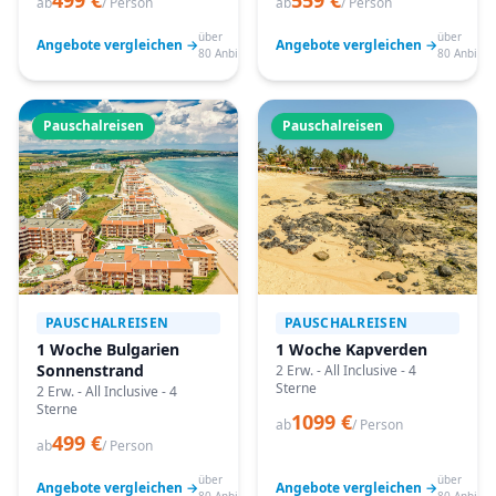
499 €
559 €
ab
/ Person
ab
/ Person
über
über
Angebote vergleichen →
Angebote vergleichen →
80 Anbieter
80 Anbiete
Pauschalreisen
Pauschalreisen
PAUSCHALREISEN
PAUSCHALREISEN
1 Woche Bulgarien
1 Woche Kapverden
Sonnenstrand
2 Erw. - All Inclusive - 4
Sterne
2 Erw. - All Inclusive - 4
Sterne
1099 €
ab
/ Person
499 €
ab
/ Person
über
über
Angebote vergleichen →
Angebote vergleichen →