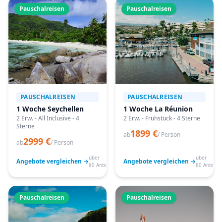
Pauschalreisen
Pauschalreisen
PAUSCHALREISEN
PAUSCHALREISEN
1 Woche Seychellen
1 Woche La Réunion
2 Erw. - All Inclusive - 4
2 Erw. - Frühstück - 4 Sterne
Sterne
1899 €
ab
/ Person
2999 €
ab
/ Person
über
über
Angebote vergleichen →
Angebote vergleichen →
80 Anbieter
80 Anbiete
Pauschalreisen
Pauschalreisen