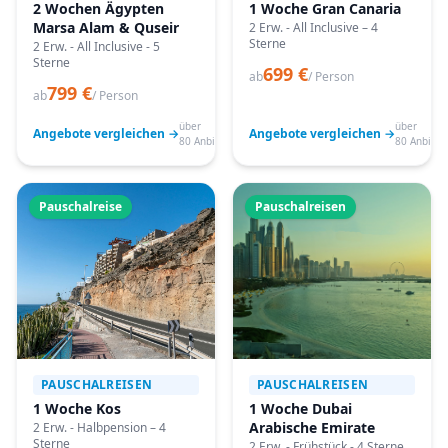
2 Wochen Ägypten
1 Woche Gran Canaria
Marsa Alam & Quseir
2 Erw. - All Inclusive – 4
Sterne
2 Erw. - All Inclusive - 5
Sterne
699 €
ab
/ Person
799 €
ab
/ Person
über
über
Angebote vergleichen →
Angebote vergleichen →
80 Anbieter
80 Anbiete
Pauschalreise
Pauschalreisen
PAUSCHALREISEN
PAUSCHALREISEN
1 Woche Kos
1 Woche Dubai
Arabische Emirate
2 Erw. - Halbpension – 4
Sterne
2 Erw. - Frühstück - 4 Sterne