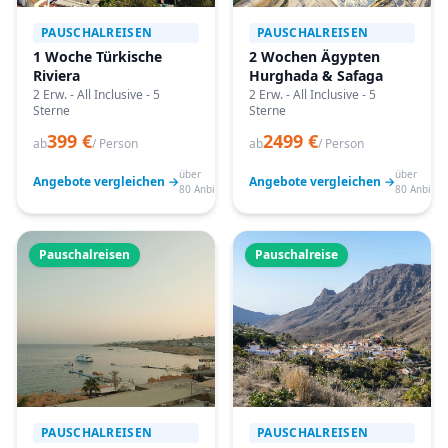
PAUSCHALREISEN
PAUSCHALREISEN
1 Woche Türkische
2 Wochen Ägypten
Riviera
Hurghada & Safaga
2 Erw. - All Inclusive - 5
2 Erw. - All Inclusive - 5
Sterne
Sterne
399 €
2499 €
ab
/ Person
ab
/ Person
über
über
Angebote vergleichen →
Angebote vergleichen →
80 Anbieter
80 Anbiete
Pauschalreisen
Pauschalreise
PAUSCHALREISEN
PAUSCHALREISEN