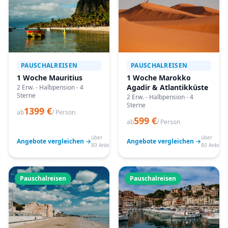
PAUSCHALREISEN
PAUSCHALREISEN
1 Woche Mauritius
1 Woche Marokko
Agadir & Atlantikküste
2 Erw. - Halbpension - 4
Sterne
2 Erw. - Halbpension - 4
Sterne
1399 €
ab
/ Person
599 €
ab
/ Person
über
über
Angebote vergleichen →
Angebote vergleichen →
80 Anbieter
80 Anbiete
Pauschalreisen
Pauschalreisen