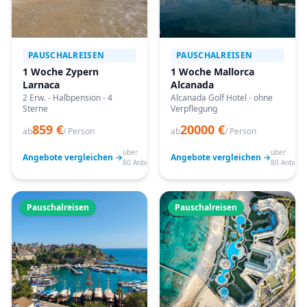
PAUSCHALREISEN
PAUSCHALREISEN
1 Woche Zypern
1 Woche Mallorca
Larnaca
Alcanada
2 Erw. - Halbpension - 4
Alcanada Golf Hotel - ohne
Sterne
Verpflegung
859 €
20000 €
ab
/ Person
ab
/ Person
über
über
Angebote vergleichen →
Angebote vergleichen →
80 Anbieter
80 Anbiete
Pauschalreisen
Pauschalreisen