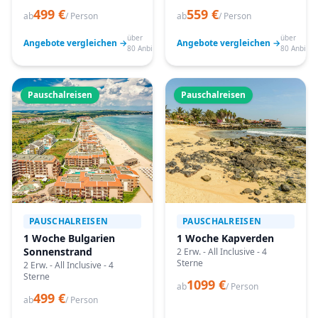
499 €
559 €
ab
/ Person
ab
/ Person
über
über
Angebote vergleichen →
Angebote vergleichen →
80 Anbieter
80 Anbiete
Pauschalreisen
Pauschalreisen
PAUSCHALREISEN
PAUSCHALREISEN
1 Woche Bulgarien
1 Woche Kapverden
Sonnenstrand
2 Erw. - All Inclusive - 4
Sterne
2 Erw. - All Inclusive - 4
Sterne
1099 €
ab
/ Person
499 €
ab
/ Person