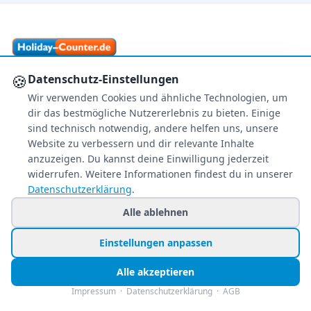
🍪
Datenschutz-Einstellungen
Ihr zuverlässiger Reisepreisvergleich – über 80
Veranstalter im Vergleich.
Wir verwenden Cookies und ähnliche Technologien, um
dir das bestmögliche Nutzererlebnis zu bieten. Einige
+49 991 2967 68857
sind technisch notwendig, andere helfen uns, unsere
Mo–Fr 8–22 Uhr · Sa 9–22
Website zu verbessern und dir relevante Inhalte
So & Feiertags 11–22 Uhr
anzuzeigen. Du kannst deine Einwilligung jederzeit
widerrufen. Weitere Informationen findest du in unserer
NEWSLETTER
Datenschutzerklärung
.
Exklusive Reiseschnäppchen direkt in Ihr
Alle ablehnen
Postfach – kostenlos & jederzeit
abbestellbar.
Einstellungen anpassen
Alle akzeptieren
Jetzt personalisiert anmelden
Impressum
·
Datenschutzerklärung
·
AGB
Nur Angebote, die zu Ihren Wünschen passen.