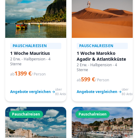
PAUSCHALREISEN
PAUSCHALREISEN
1 Woche Mauritius
1 Woche Marokko
Agadir & Atlantikküste
2 Erw. - Halbpension - 4
Sterne
2 Erw. - Halbpension - 4
Sterne
1399 €
ab
/ Person
599 €
ab
/ Person
über
über
Angebote vergleichen →
Angebote vergleichen →
80 Anbieter
80 Anbiete
Pauschalreisen
Pauschalreisen