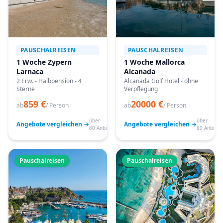
PAUSCHALREISEN
PAUSCHALREISEN
1 Woche Zypern
1 Woche Mallorca
Larnaca
Alcanada
2 Erw. - Halbpension - 4
Alcanada Golf Hotel - ohne
Sterne
Verpflegung
859 €
20000 €
ab
/ Person
ab
/ Person
über
über
Angebote vergleichen →
Angebote vergleichen →
80 Anbieter
80 Anbiete
Pauschalreisen
Pauschalreisen