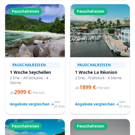
Pauschalreisen
Pauschalreisen
PAUSCHALREISEN
PAUSCHALREISEN
1 Woche Seychellen
1 Woche La Réunion
2 Erw. - All Inclusive - 4
2 Erw. - Frühstück - 4 Sterne
Sterne
1899 €
ab
/ Person
2999 €
ab
/ Person
über
über
Angebote vergleichen →
Angebote vergleichen →
80 Anbieter
80 Anbiete
Pauschalreisen
Pauschalreisen