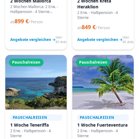
2 Wochen Mallorca
2 Wochen Kreta
Heraklion
2 Wochen Mallorca: 2 Erw. -
Halbpension - 4 Sterne
2 Erw. - Halbpension - 4
Angebote vergleichen,
Sterne
899 €
passende Termine prüfen
ab
/ Person
849 €
und mit Bestpreis-Garantie
ab
/ Person
buchen.
über
über
Angebote vergleichen →
Angebote vergleichen →
80 Anbieter
80 Anbiete
Pauschalreisen
Pauschalreisen
PAUSCHALREISEN
PAUSCHALREISEN
1 Woche Teneriffa
1 Woche Fuerteventura
2 Erw. - Halbpension - 4
2 Erw. - Halbpension - 4
Sterne
Sterne