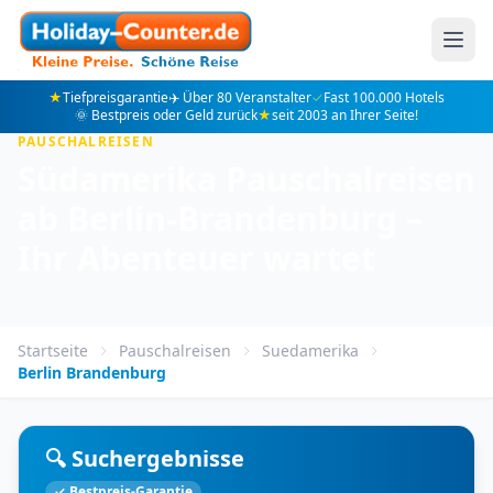
★
Tiefpreisgarantie
✈️ Über 80 Veranstalter
✓
Fast 100.000 Hotels
🌞 Bestpreis oder Geld zurück
★
seit 2003 an Ihrer Seite!
PAUSCHALREISEN
Südamerika Pauschalreisen
ab Berlin-Brandenburg –
Ihr Abenteuer wartet
Startseite
Pauschalreisen
Suedamerika
Berlin Brandenburg
🔍 Suchergebnisse
✓ Bestpreis-Garantie