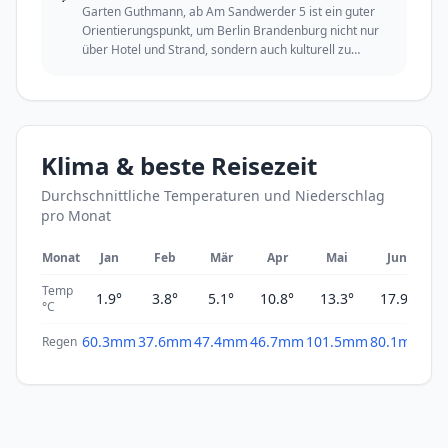
Garten Guthmann, ab Am Sandwerder 5 ist ein guter
Orientierungspunkt, um Berlin Brandenburg nicht nur
über Hotel und Strand, sondern auch kulturell zu
erleben.
Klima & beste Reisezeit
Durchschnittliche Temperaturen und Niederschlag
pro Monat
Monat
Jan
Feb
Mär
Apr
Mai
Jun
Temp
1.9°
3.8°
5.1°
10.8°
13.3°
17.9°
2
°C
60.3mm
37.6mm
47.4mm
46.7mm
101.5mm
80.1mm
61
Regen