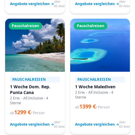
über
über
Angebote vergleichen →
Angebote vergleichen →
80 Anbieter
80 Anbiete
Pauschalreisen
Pauschalreisen
PAUSCHALREISEN
PAUSCHALREISEN
1 Woche Dom. Rep.
1 Woche Malediven
Punta Cana
2 Erw. - All Inclusive - 4
Sterne
2 Erw. - All Inclusive - 4
Sterne
1399 €
ab
/ Person
1299 €
ab
/ Person
über
über
Angebote vergleichen →
Angebote vergleichen →
80 Anbieter
80 Anbiete