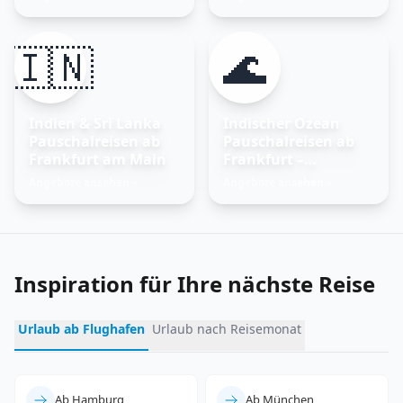
entdecken
🇮🇳
🌊
Indien & Sri Lanka
Indischer Ozean
Pauschalreisen ab
Pauschalreisen ab
Frankfurt am Main
Frankfurt –
Trauminseln
Angebote ansehen
Angebote ansehen
→
→
entdecken
Inspiration für Ihre nächste Reise
Urlaub ab Flughafen
Urlaub nach Reisemonat
Ab Hamburg
Ab München