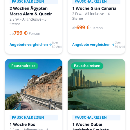
PAUSCHALREISEN
PAUSCHALREISEN
2 Wochen Ägypten
1 Woche Gran Canaria
Marsa Alam & Quseir
2 Erw. - All Inclusive – 4
Sterne
2 Erw. - All Inclusive - 5
Sterne
699 €
ab
/ Person
799 €
ab
/ Person
über
über
Angebote vergleichen →
Angebote vergleichen →
80 Anbieter
80 Anbiete
Pauschalreise
Pauschalreisen
PAUSCHALREISEN
PAUSCHALREISEN
1 Woche Kos
1 Woche Dubai
Arabische Emirate
2 Erw. - Halbpension – 4