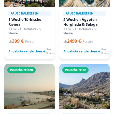
PAUSCHALREISEN
PAUSCHALREISEN
1 Woche Türkische
2 Wochen Ägypten
Riviera
Hurghada & Safaga
2 Erw. - All Inclusive - 5
2 Erw. - All Inclusive - 5
Sterne
Sterne
399 €
2499 €
ab
/ Person
ab
/ Person
über
über
Angebote vergleichen →
Angebote vergleichen →
80 Anbieter
80 Anbiete
Pauschalreisen
Pauschalreise