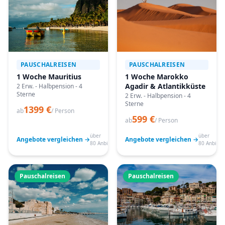
PAUSCHALREISEN
PAUSCHALREISEN
1 Woche Mauritius
1 Woche Marokko
Agadir & Atlantikküste
2 Erw. - Halbpension - 4
Sterne
2 Erw. - Halbpension - 4
Sterne
1399 €
ab
/ Person
599 €
ab
/ Person
über
über
Angebote vergleichen →
Angebote vergleichen →
80 Anbieter
80 Anbiete
Pauschalreisen
Pauschalreisen