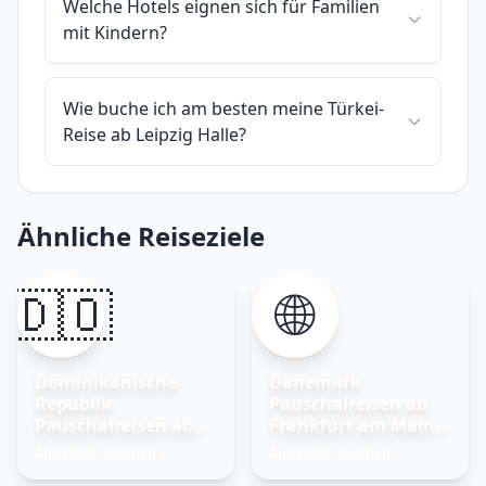
Welche Hotels eignen sich für Familien
mit Kindern?
Wie buche ich am besten meine Türkei-
Reise ab Leipzig Halle?
Ähnliche Reiseziele
🇩🇴
🌐
Dominikanische
Dänemark
Republik
Pauschalreisen ab
Pauschalreisen ab
Frankfurt am Main –
Frankfurt am Main
Nordisches Glück
Angebote ansehen
Angebote ansehen
→
→
entdecken