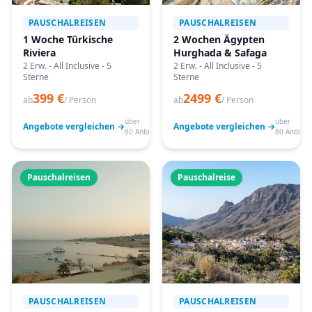
PAUSCHALREISEN
PAUSCHALREISEN
1 Woche Türkische
2 Wochen Ägypten
Riviera
Hurghada & Safaga
2 Erw. - All Inclusive - 5
2 Erw. - All Inclusive - 5
Sterne
Sterne
399 €
2499 €
ab
/ Person
ab
/ Person
über
über
Angebote vergleichen →
Angebote vergleichen →
80 Anbieter
80 Anbiete
Pauschalreisen
Pauschalreise
PAUSCHALREISEN
PAUSCHALREISEN