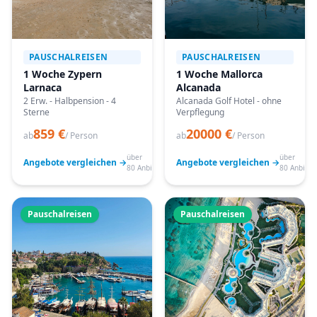
PAUSCHALREISEN
PAUSCHALREISEN
1 Woche Zypern
1 Woche Mallorca
Larnaca
Alcanada
2 Erw. - Halbpension - 4
Alcanada Golf Hotel - ohne
Sterne
Verpflegung
859 €
20000 €
ab
/ Person
ab
/ Person
über
über
Angebote vergleichen →
Angebote vergleichen →
80 Anbieter
80 Anbiete
Pauschalreisen
Pauschalreisen