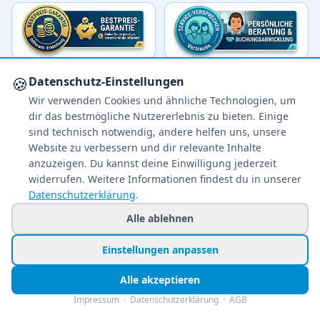
🍪
Datenschutz-Einstellungen
Wir verwenden Cookies und ähnliche Technologien, um
dir das bestmögliche Nutzererlebnis zu bieten. Einige
sind technisch notwendig, andere helfen uns, unsere
Website zu verbessern und dir relevante Inhalte
anzuzeigen. Du kannst deine Einwilligung jederzeit
widerrufen. Weitere Informationen findest du in unserer
Datenschutzerklärung
.
Ihr zuverlässiger Reisepreisvergleich – über 80
Alle ablehnen
Veranstalter im Vergleich.
Einstellungen anpassen
+49 991 2967 68857
Mo–Fr 8–22 Uhr · Sa 9–22
Alle akzeptieren
So & Feiertags 11–22 Uhr
Impressum
·
Datenschutzerklärung
·
AGB