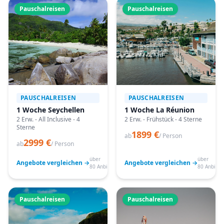
Pauschalreisen
Pauschalreisen
PAUSCHALREISEN
PAUSCHALREISEN
1 Woche Seychellen
1 Woche La Réunion
2 Erw. - All Inclusive - 4
2 Erw. - Frühstück - 4 Sterne
Sterne
1899 €
ab
/ Person
2999 €
ab
/ Person
über
über
Angebote vergleichen →
Angebote vergleichen →
80 Anbieter
80 Anbiete
Pauschalreisen
Pauschalreisen