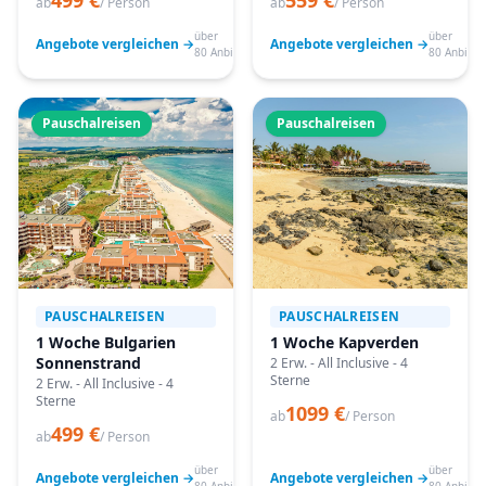
499 €
559 €
ab
/ Person
ab
/ Person
über
über
Angebote vergleichen →
Angebote vergleichen →
80 Anbieter
80 Anbiete
Pauschalreisen
Pauschalreisen
PAUSCHALREISEN
PAUSCHALREISEN
1 Woche Bulgarien
1 Woche Kapverden
Sonnenstrand
2 Erw. - All Inclusive - 4
Sterne
2 Erw. - All Inclusive - 4
Sterne
1099 €
ab
/ Person
499 €
ab
/ Person
über
über
Angebote vergleichen →
Angebote vergleichen →