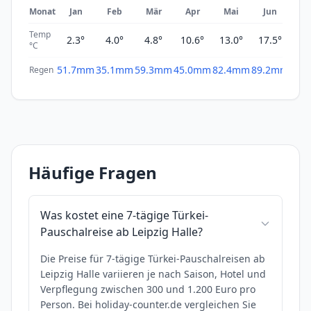
Monat
Jan
Feb
Mär
Apr
Mai
Jun
Ju
Temp
2.3°
4.0°
4.8°
10.6°
13.0°
17.5°
19
°C
51.7mm
35.1mm
59.3mm
45.0mm
82.4mm
89.2mm
69.
Regen
Häufige Fragen
Was kostet eine 7-tägige Türkei-
Pauschalreise ab Leipzig Halle?
Die Preise für 7-tägige Türkei-Pauschalreisen ab
Leipzig Halle variieren je nach Saison, Hotel und
Verpflegung zwischen 300 und 1.200 Euro pro
Person. Bei holiday-counter.de vergleichen Sie