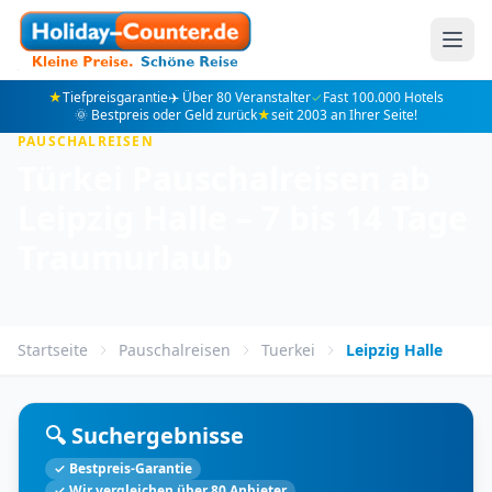
★
Tiefpreisgarantie
✈️ Über 80 Veranstalter
✓
Fast 100.000 Hotels
🌞 Bestpreis oder Geld zurück
★
seit 2003 an Ihrer Seite!
PAUSCHALREISEN
Türkei Pauschalreisen ab
Leipzig Halle – 7 bis 14 Tage
Traumurlaub
Startseite
Pauschalreisen
Tuerkei
Leipzig Halle
🔍 Suchergebnisse
✓ Bestpreis-Garantie
✓ Wir vergleichen über 80 Anbieter