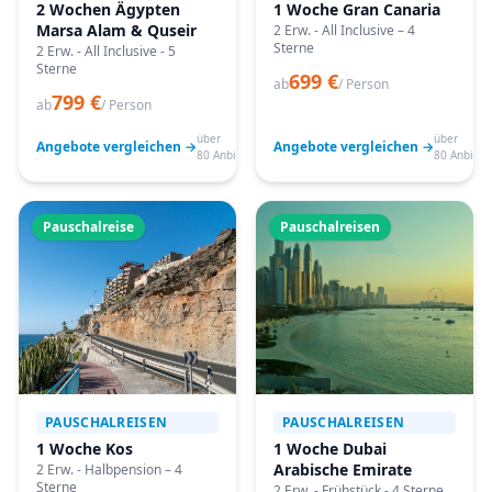
2 Wochen Ägypten
1 Woche Gran Canaria
Marsa Alam & Quseir
2 Erw. - All Inclusive – 4
Sterne
2 Erw. - All Inclusive - 5
Sterne
699 €
ab
/ Person
799 €
ab
/ Person
über
über
Angebote vergleichen →
Angebote vergleichen →
80 Anbieter
80 Anbiete
Pauschalreise
Pauschalreisen
PAUSCHALREISEN
PAUSCHALREISEN
1 Woche Kos
1 Woche Dubai
Arabische Emirate
2 Erw. - Halbpension – 4
Sterne
2 Erw. - Frühstück - 4 Sterne