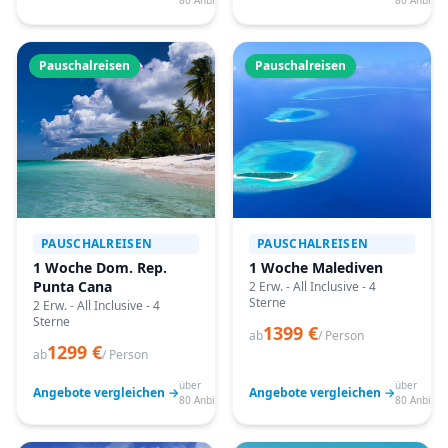
80 Anbieter
80 Anbiete
Pauschalreisen
Pauschalreisen
PAUSCHALREISEN
PAUSCHALREISEN
1 Woche Dom. Rep.
1 Woche Malediven
Punta Cana
2 Erw. - All Inclusive - 4
Sterne
2 Erw. - All Inclusive - 4
Sterne
1399 €
ab
/ Person
1299 €
ab
/ Person
über
über
Angebote vergleichen →
Angebote vergleichen →
80 Anbieter
80 Anbiete