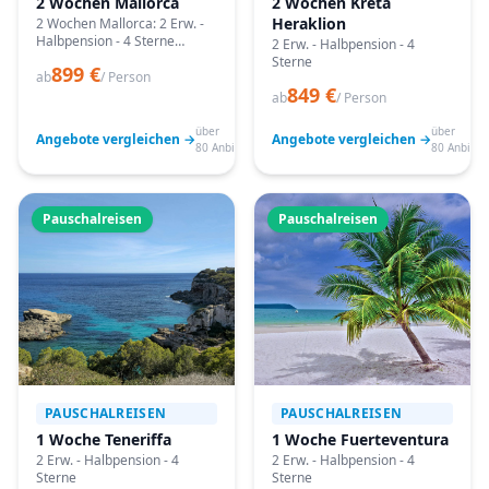
2 Wochen Mallorca
2 Wochen Kreta
Heraklion
2 Wochen Mallorca: 2 Erw. -
Halbpension - 4 Sterne
2 Erw. - Halbpension - 4
Angebote vergleichen,
Sterne
899 €
passende Termine prüfen
ab
/ Person
849 €
und mit Bestpreis-Garantie
ab
/ Person
buchen.
über
über
Angebote vergleichen →
Angebote vergleichen →
80 Anbieter
80 Anbiete
Pauschalreisen
Pauschalreisen
PAUSCHALREISEN
PAUSCHALREISEN
1 Woche Teneriffa
1 Woche Fuerteventura
2 Erw. - Halbpension - 4
2 Erw. - Halbpension - 4
Sterne
Sterne