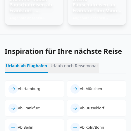
Pauschalreisen ab
Pauschalreisen ab
Frankfurt –
Frankfurt am Main –
Trauminseln
Feuer und Eis
Angebote ansehen
Angebote ansehen
→
→
entdecken
erleben
Inspiration für Ihre nächste Reise
Urlaub ab Flughafen
Urlaub nach Reisemonat
Ab Hamburg
Ab München
Ab Frankfurt
Ab Düsseldorf
Ab Berlin
Ab Köln/Bonn