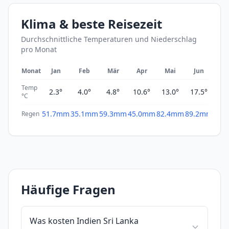
Klima & beste Reisezeit
Durchschnittliche Temperaturen und Niederschlag
pro Monat
Monat
Jan
Feb
Mär
Apr
Mai
Jun
Ju
Temp
2.3°
4.0°
4.8°
10.6°
13.0°
17.5°
19
°C
51.7mm
35.1mm
59.3mm
45.0mm
82.4mm
89.2mm
69.
Regen
Häufige Fragen
Was kosten Indien Sri Lanka