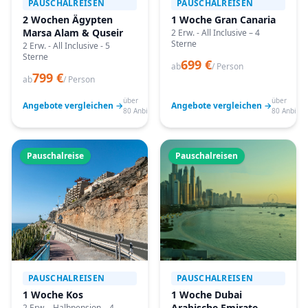
PAUSCHALREISEN
PAUSCHALREISEN
2 Wochen Ägypten
1 Woche Gran Canaria
Marsa Alam & Quseir
2 Erw. - All Inclusive – 4
Sterne
2 Erw. - All Inclusive - 5
Sterne
699 €
ab
/ Person
799 €
ab
/ Person
über
über
Angebote vergleichen →
Angebote vergleichen →
80 Anbieter
80 Anbiete
Pauschalreise
Pauschalreisen
PAUSCHALREISEN
PAUSCHALREISEN
1 Woche Kos
1 Woche Dubai
Arabische Emirate
2 Erw. - Halbpension – 4