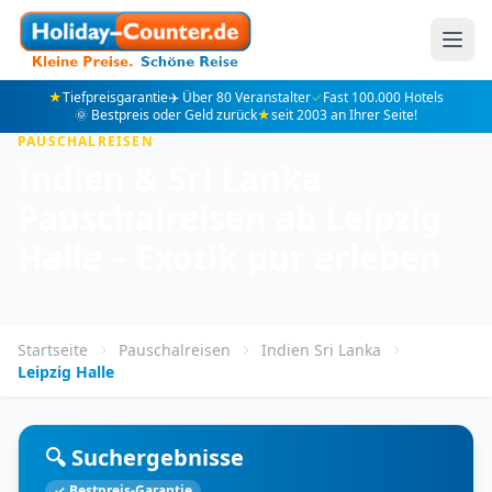
★
Tiefpreisgarantie
✈️ Über 80 Veranstalter
✓
Fast 100.000 Hotels
🌞 Bestpreis oder Geld zurück
★
seit 2003 an Ihrer Seite!
PAUSCHALREISEN
Indien & Sri Lanka
Pauschalreisen ab Leipzig
Halle – Exotik pur erleben
Startseite
Pauschalreisen
Indien Sri Lanka
Leipzig Halle
🔍 Suchergebnisse
✓ Bestpreis-Garantie