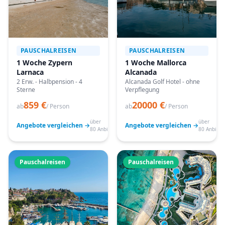
PAUSCHALREISEN
PAUSCHALREISEN
1 Woche Zypern
1 Woche Mallorca
Larnaca
Alcanada
2 Erw. - Halbpension - 4
Alcanada Golf Hotel - ohne
Sterne
Verpflegung
859 €
20000 €
ab
/ Person
ab
/ Person
über
über
Angebote vergleichen →
Angebote vergleichen →
80 Anbieter
80 Anbiete
Pauschalreisen
Pauschalreisen