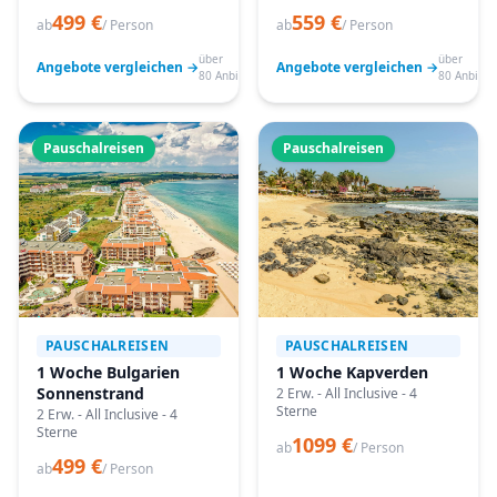
499 €
559 €
ab
/ Person
ab
/ Person
über
über
Angebote vergleichen →
Angebote vergleichen →
80 Anbieter
80 Anbiete
Pauschalreisen
Pauschalreisen
PAUSCHALREISEN
PAUSCHALREISEN
1 Woche Bulgarien
1 Woche Kapverden
Sonnenstrand
2 Erw. - All Inclusive - 4
Sterne
2 Erw. - All Inclusive - 4
Sterne
1099 €
ab
/ Person
499 €
ab
/ Person