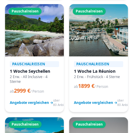
Pauschalreisen
Pauschalreisen
PAUSCHALREISEN
PAUSCHALREISEN
1 Woche Seychellen
1 Woche La Réunion
2 Erw. - All Inclusive - 4
2 Erw. - Frühstück - 4 Sterne
Sterne
1899 €
ab
/ Person
2999 €
ab
/ Person
über
über
Angebote vergleichen →
Angebote vergleichen →
80 Anbieter
80 Anbiete
Pauschalreisen
Pauschalreisen