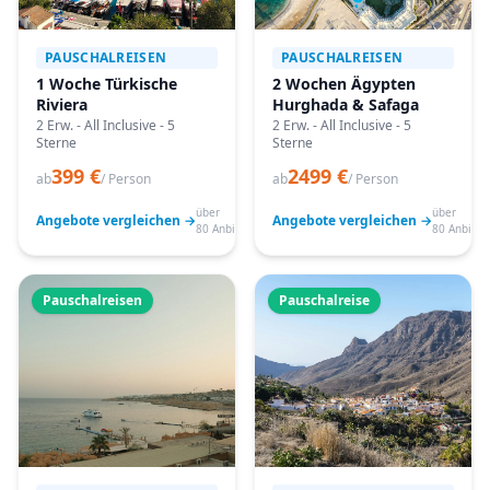
PAUSCHALREISEN
PAUSCHALREISEN
1 Woche Türkische
2 Wochen Ägypten
Riviera
Hurghada & Safaga
2 Erw. - All Inclusive - 5
2 Erw. - All Inclusive - 5
Sterne
Sterne
399 €
2499 €
ab
/ Person
ab
/ Person
über
über
Angebote vergleichen →
Angebote vergleichen →
80 Anbieter
80 Anbiete
Pauschalreisen
Pauschalreise