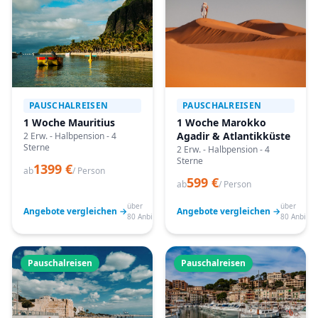
PAUSCHALREISEN
PAUSCHALREISEN
1 Woche Mauritius
1 Woche Marokko
Agadir & Atlantikküste
2 Erw. - Halbpension - 4
Sterne
2 Erw. - Halbpension - 4
Sterne
1399 €
ab
/ Person
599 €
ab
/ Person
über
über
Angebote vergleichen →
Angebote vergleichen →
80 Anbieter
80 Anbiete
Pauschalreisen
Pauschalreisen