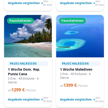
über
über
Angebote vergleichen →
Angebote vergleichen →
80 Anbieter
80 Anbiete
Pauschalreisen
Pauschalreisen
PAUSCHALREISEN
PAUSCHALREISEN
1 Woche Dom. Rep.
1 Woche Malediven
Punta Cana
2 Erw. - All Inclusive - 4
Sterne
2 Erw. - All Inclusive - 4
Sterne
1399 €
ab
/ Person
1299 €
ab
/ Person
über
über
Angebote vergleichen →
Angebote vergleichen →
80 Anbieter
80 Anbiete