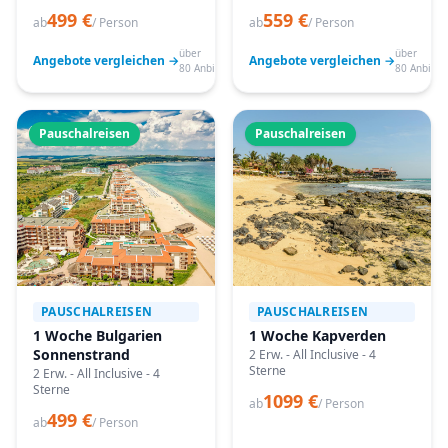
499 €
559 €
ab
/ Person
ab
/ Person
über
über
Angebote vergleichen →
Angebote vergleichen →
80 Anbieter
80 Anbiete
Pauschalreisen
Pauschalreisen
PAUSCHALREISEN
PAUSCHALREISEN
1 Woche Bulgarien
1 Woche Kapverden
Sonnenstrand
2 Erw. - All Inclusive - 4
Sterne
2 Erw. - All Inclusive - 4
Sterne
1099 €
ab
/ Person
499 €
ab
/ Person