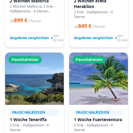
2 Wochen Mallorca
2 Wochen Kreta
Heraklion
2 Wochen Mallorca: 2 Erw. -
Halbpension - 4 Sterne
2 Erw. - Halbpension - 4
Angebote vergleichen,
Sterne
899 €
passende Termine prüfen
ab
/ Person
849 €
und mit Bestpreis-Garantie
ab
/ Person
buchen.
über
über
Angebote vergleichen →
Angebote vergleichen →
80 Anbieter
80 Anbiete
Pauschalreisen
Pauschalreisen
PAUSCHALREISEN
PAUSCHALREISEN
1 Woche Teneriffa
1 Woche Fuerteventura
2 Erw. - Halbpension - 4
2 Erw. - Halbpension - 4
Sterne
Sterne