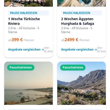
PAUSCHALREISEN
PAUSCHALREISEN
1 Woche Türkische
2 Wochen Ägypten
Riviera
Hurghada & Safaga
2 Erw. - All Inclusive - 5
2 Erw. - All Inclusive - 5
Sterne
Sterne
399 €
2499 €
ab
/ Person
ab
/ Person
über
über
Angebote vergleichen →
Angebote vergleichen →
80 Anbieter
80 Anbiete
Pauschalreisen
Pauschalreise