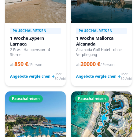
PAUSCHALREISEN
PAUSCHALREISEN
1 Woche Zypern
1 Woche Mallorca
Larnaca
Alcanada
2 Erw. - Halbpension - 4
Alcanada Golf Hotel - ohne
Sterne
Verpflegung
859 €
20000 €
ab
/ Person
ab
/ Person
über
über
Angebote vergleichen →
Angebote vergleichen →
80 Anbieter
80 Anbiete
Pauschalreisen
Pauschalreisen