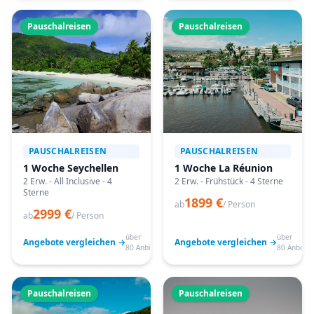
Pauschalreisen
Pauschalreisen
PAUSCHALREISEN
PAUSCHALREISEN
1 Woche Seychellen
1 Woche La Réunion
2 Erw. - All Inclusive - 4
2 Erw. - Frühstück - 4 Sterne
Sterne
1899 €
ab
/ Person
2999 €
ab
/ Person
über
über
Angebote vergleichen →
Angebote vergleichen →
80 Anbieter
80 Anbiete
Pauschalreisen
Pauschalreisen