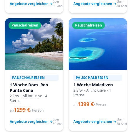
über
über
Angebote vergleichen →
Angebote vergleichen →
80 Anbieter
80 Anbiete
Pauschalreisen
Pauschalreisen
PAUSCHALREISEN
PAUSCHALREISEN
1 Woche Dom. Rep.
1 Woche Malediven
Punta Cana
2 Erw. - All Inclusive - 4
Sterne
2 Erw. - All Inclusive - 4
Sterne
1399 €
ab
/ Person
1299 €
ab
/ Person
über
über
Angebote vergleichen →
Angebote vergleichen →
80 Anbieter
80 Anbiete