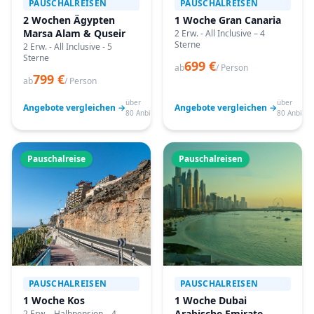
PAUSCHALREISEN
PAUSCHALREISEN
2 Wochen Ägypten
1 Woche Gran Canaria
Marsa Alam & Quseir
2 Erw. - All Inclusive – 4
Sterne
2 Erw. - All Inclusive - 5
Sterne
699 €
ab
/ Person
799 €
ab
/ Person
über
über
Angebote vergleichen →
Angebote vergleichen →
80 Anbieter
80 Anbiete
Pauschalreise
Pauschalreisen
PAUSCHALREISEN
PAUSCHALREISEN
1 Woche Kos
1 Woche Dubai
Arabische Emirate
2 Erw. - Halbpension – 4