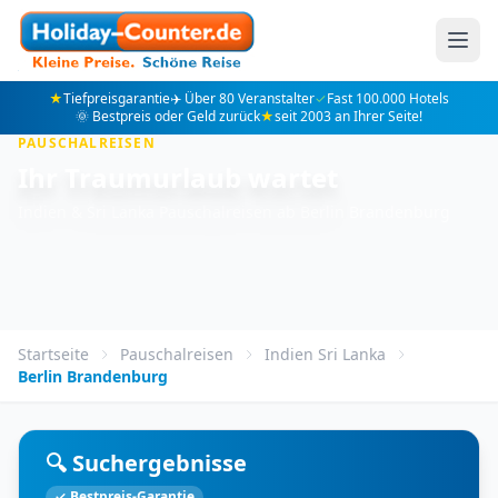
★
Tiefpreisgarantie
✈️ Über 80 Veranstalter
✓
Fast 100.000 Hotels
🌞 Bestpreis oder Geld zurück
★
seit 2003 an Ihrer Seite!
PAUSCHALREISEN
Ihr Traumurlaub wartet
Indien & Sri Lanka Pauschalreisen ab Berlin Brandenburg
Startseite
Pauschalreisen
Indien Sri Lanka
Berlin Brandenburg
🔍 Suchergebnisse
✓ Bestpreis-Garantie