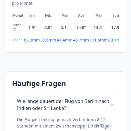
pro Monat
Monat
Jan
Feb
Mär
Apr
Mai
Jun
Temp
1.9°
3.8°
5.1°
10.8°
13.3°
17.9°
2
°C
60.3mm
37.6mm
47.4mm
46.7mm
101.5mm
80.1mm
61
Regen
Häufige Fragen
Wie lange dauert der Flug von Berlin nach
Indien oder Sri Lanka?
Die Flugzeit beträgt je nach Verbindung 8-12
Stunden mit einem Zwischenstopp. Direktflüge