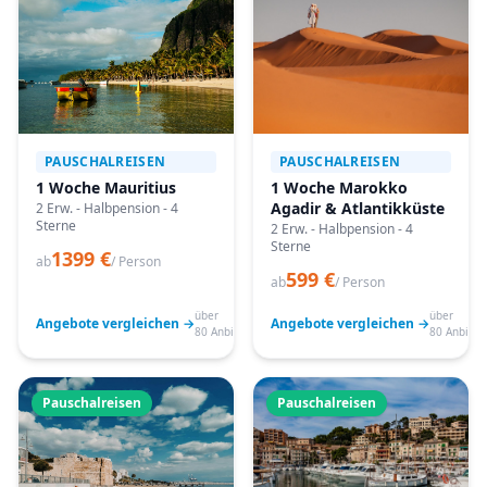
PAUSCHALREISEN
PAUSCHALREISEN
1 Woche Mauritius
1 Woche Marokko
Agadir & Atlantikküste
2 Erw. - Halbpension - 4
Sterne
2 Erw. - Halbpension - 4
Sterne
1399 €
ab
/ Person
599 €
ab
/ Person
über
über
Angebote vergleichen →
Angebote vergleichen →
80 Anbieter
80 Anbiete
Pauschalreisen
Pauschalreisen