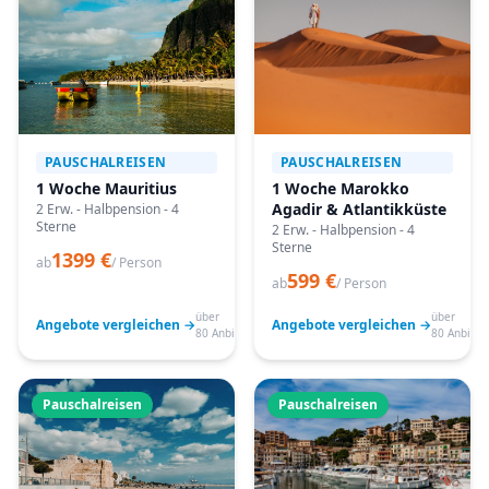
PAUSCHALREISEN
PAUSCHALREISEN
1 Woche Mauritius
1 Woche Marokko
Agadir & Atlantikküste
2 Erw. - Halbpension - 4
Sterne
2 Erw. - Halbpension - 4
Sterne
1399 €
ab
/ Person
599 €
ab
/ Person
über
über
Angebote vergleichen →
Angebote vergleichen →
80 Anbieter
80 Anbiete
Pauschalreisen
Pauschalreisen