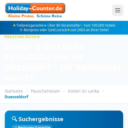
★
Tiefpreisgarantie
✈️ Über 80 Veranstalter
✓
Fast 100.000 Hotels
🌞 Bestpreis oder Geld zurück
★
seit 2003 an Ihrer Seite!
PAUSCHALREISEN
Indien & Sri Lanka
Pauschalreisen ab
Düsseldorf – Ihr Abenteuer
wartet
Startseite
Pauschalreisen
Indien Sri Lanka
Duesseldorf
🔍 Suchergebnisse
✓ Bestpreis-Garantie