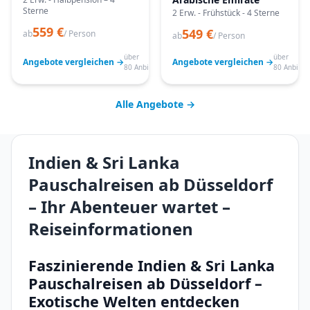
Sterne
2 Erw. - Frühstück - 4 Sterne
559 €
549 €
ab
/ Person
ab
/ Person
über
über
Angebote vergleichen →
Angebote vergleichen →
80 Anbieter
80 Anbiete
Alle Angebote →
Indien & Sri Lanka
Pauschalreisen ab Düsseldorf
– Ihr Abenteuer wartet –
Reiseinformationen
Faszinierende Indien & Sri Lanka
Pauschalreisen ab Düsseldorf –
Exotische Welten entdecken