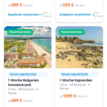
499 €
559 €
ab
/ Person
ab
/ Person
über
über
Angebote vergleichen →
Angebote vergleichen →
80 Anbieter
80 Anbiete
Pauschalreisen
Pauschalreisen
PAUSCHALREISEN
PAUSCHALREISEN
1 Woche Bulgarien
1 Woche Kapverden
Sonnenstrand
2 Erw. - All Inclusive - 4
Sterne
2 Erw. - All Inclusive - 4
Sterne
1099 €
ab
/ Person
499 €
ab
/ Person