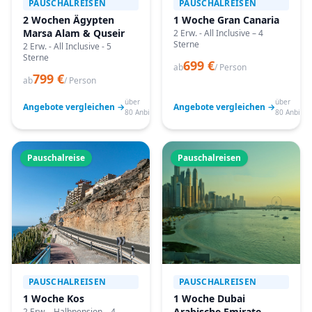
PAUSCHALREISEN
PAUSCHALREISEN
2 Wochen Ägypten
1 Woche Gran Canaria
Marsa Alam & Quseir
2 Erw. - All Inclusive – 4
Sterne
2 Erw. - All Inclusive - 5
Sterne
699 €
ab
/ Person
799 €
ab
/ Person
über
über
Angebote vergleichen →
Angebote vergleichen →
80 Anbieter
80 Anbiete
Pauschalreise
Pauschalreisen
PAUSCHALREISEN
PAUSCHALREISEN
1 Woche Kos
1 Woche Dubai
Arabische Emirate
2 Erw. - Halbpension – 4