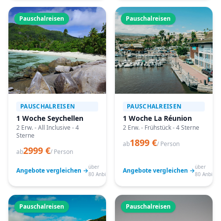
Pauschalreisen
Pauschalreisen
PAUSCHALREISEN
PAUSCHALREISEN
1 Woche Seychellen
1 Woche La Réunion
2 Erw. - All Inclusive - 4
2 Erw. - Frühstück - 4 Sterne
Sterne
1899 €
ab
/ Person
2999 €
ab
/ Person
über
über
Angebote vergleichen →
Angebote vergleichen →
80 Anbieter
80 Anbiete
Pauschalreisen
Pauschalreisen