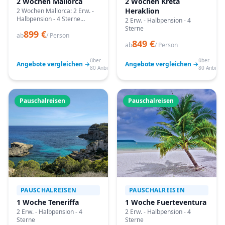
2 Wochen Mallorca
2 Wochen Kreta
Heraklion
2 Wochen Mallorca: 2 Erw. -
Halbpension - 4 Sterne
2 Erw. - Halbpension - 4
Angebote vergleichen,
Sterne
899 €
passende Termine prüfen
ab
/ Person
849 €
und mit Bestpreis-Garantie
ab
/ Person
buchen.
über
über
Angebote vergleichen →
Angebote vergleichen →
80 Anbieter
80 Anbiete
Pauschalreisen
Pauschalreisen
PAUSCHALREISEN
PAUSCHALREISEN
1 Woche Teneriffa
1 Woche Fuerteventura
2 Erw. - Halbpension - 4
2 Erw. - Halbpension - 4
Sterne
Sterne