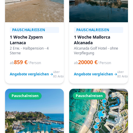
PAUSCHALREISEN
PAUSCHALREISEN
1 Woche Zypern
1 Woche Mallorca
Larnaca
Alcanada
2 Erw. - Halbpension - 4
Alcanada Golf Hotel - ohne
Sterne
Verpflegung
859 €
20000 €
ab
/ Person
ab
/ Person
über
über
Angebote vergleichen →
Angebote vergleichen →
80 Anbieter
80 Anbiete
Pauschalreisen
Pauschalreisen