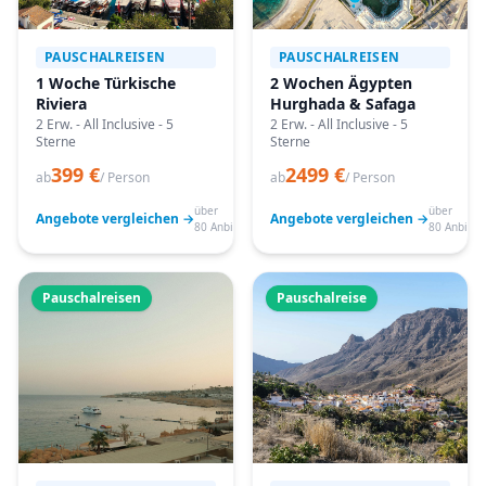
PAUSCHALREISEN
PAUSCHALREISEN
1 Woche Türkische
2 Wochen Ägypten
Riviera
Hurghada & Safaga
2 Erw. - All Inclusive - 5
2 Erw. - All Inclusive - 5
Sterne
Sterne
399 €
2499 €
ab
/ Person
ab
/ Person
über
über
Angebote vergleichen →
Angebote vergleichen →
80 Anbieter
80 Anbiete
Pauschalreisen
Pauschalreise