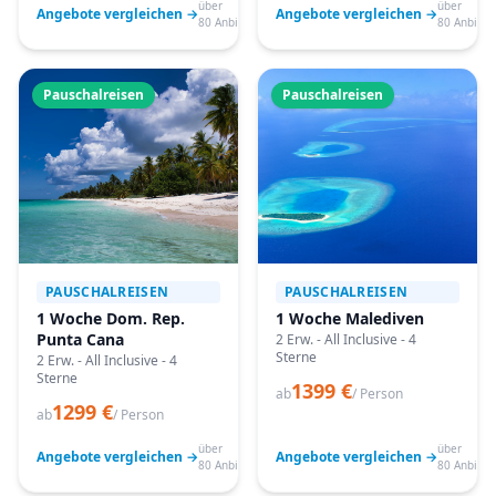
über
über
Angebote vergleichen →
Angebote vergleichen →
80 Anbieter
80 Anbiete
Pauschalreisen
Pauschalreisen
PAUSCHALREISEN
PAUSCHALREISEN
1 Woche Dom. Rep.
1 Woche Malediven
Punta Cana
2 Erw. - All Inclusive - 4
Sterne
2 Erw. - All Inclusive - 4
Sterne
1399 €
ab
/ Person
1299 €
ab
/ Person
über
über
Angebote vergleichen →
Angebote vergleichen →
80 Anbieter
80 Anbiete