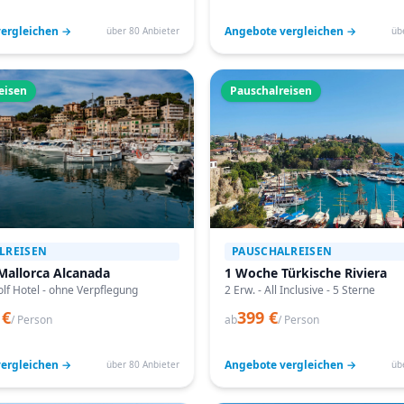
ergleichen →
Angebote vergleichen →
über 80 Anbieter
üb
eisen
Pauschalreisen
LREISEN
PAUSCHALREISEN
Mallorca Alcanada
1 Woche Türkische Riviera
lf Hotel - ohne Verpflegung
2 Erw. - All Inclusive - 5 Sterne
 €
399 €
/ Person
ab
/ Person
ergleichen →
Angebote vergleichen →
über 80 Anbieter
üb