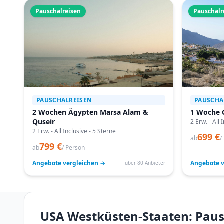
Pauschalreisen
Pauschalr
PAUSCHALREISEN
PAUSCHA
2 Wochen Ägypten Marsa Alam &
1 Woche 
Quseir
2 Erw. - All 
2 Erw. - All Inclusive - 5 Sterne
699 €
ab
/
799 €
ab
/ Person
Angebote vergleichen →
Angebote v
über 80 Anbieter
USA Westküsten-Staaten: Pausc