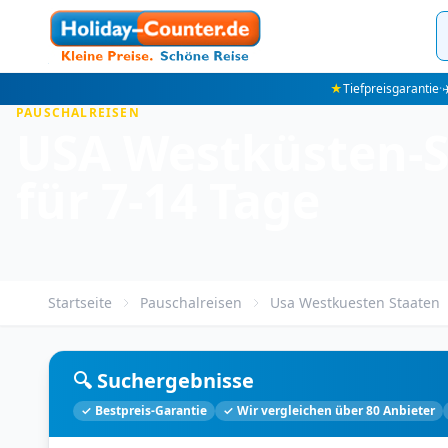
★
Tiefpreisgarantie
·
✈
PAUSCHALREISEN
USA Westküsten-St
für 7-14 Tage
Startseite
Pauschalreisen
Usa Westkuesten Staaten
🔍 Suchergebnisse
✓ Bestpreis-Garantie
✓ Wir vergleichen über 80 Anbieter