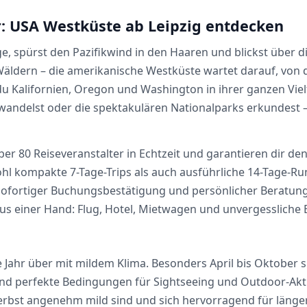
: USA Westküste ab Leipzig entdecken
dge, spürst den Pazifikwind in den Haaren und blickst über
ldern – die amerikanische Westküste wartet darauf, von di
du Kalifornien, Oregon und Washington in ihrer ganzen Viel
wandelst oder die spektakulären Nationalparks erkundest 
über 80 Reiseveranstalter in Echtzeit und garantieren dir d
 kompakte 7-Tage-Trips als auch ausführliche 14-Tage-Run
it sofortiger Buchungsbestätigung und persönlicher Beratun
us einer Hand: Flug, Hotel, Mietwagen und unvergessliche E
ahr über mit mildem Klima. Besonders April bis Oktober sin
d perfekte Bedingungen für Sightseeing und Outdoor-Aktiv
erbst angenehm mild sind und sich hervorragend für läng