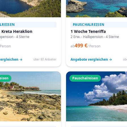
LREISEN
PAUSCHALREISEN
 Kreta Heraklion
1 Woche Teneriffa
bpension - 4 Sterne
2 Erw. - Halbpension - 4 Sterne
499 €
 Person
ab
/ Person
ergleichen →
Angebote vergleichen →
über 80 Anbieter
üb
eisen
Pauschalreisen