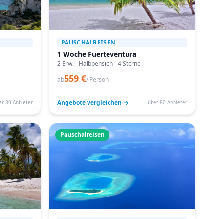
PAUSCHALREISEN
1 Woche Fuerteventura
2 Erw. - Halbpension - 4 Sterne
559 €
ab
/ Person
Angebote vergleichen →
er 80 Anbieter
über 80 Anbieter
Pauschalreisen