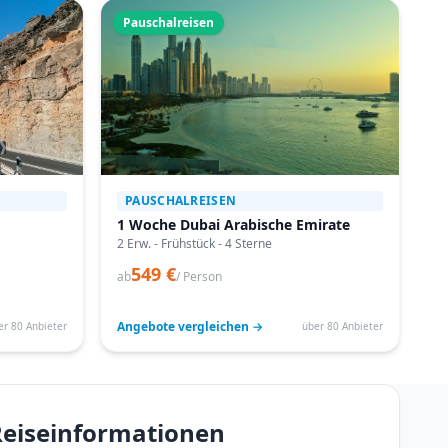
Pauschalreisen
PAUSCHALREISEN
1 Woche Dubai Arabische Emirate
2 Erw. - Frühstück - 4 Sterne
549 €
ab
/ Person
Angebote vergleichen →
er 80 Anbieter
über 80 Anbieter
 Reiseinformationen