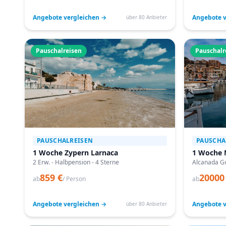
Angebote vergleichen →
Angebote v
über 80 Anbieter
Pauschalreisen
Pauschalr
PAUSCHALREISEN
PAUSCHA
1 Woche Zypern Larnaca
1 Woche 
2 Erw. - Halbpension - 4 Sterne
Alcanada Go
859 €
20000
ab
/ Person
ab
Angebote vergleichen →
Angebote v
über 80 Anbieter