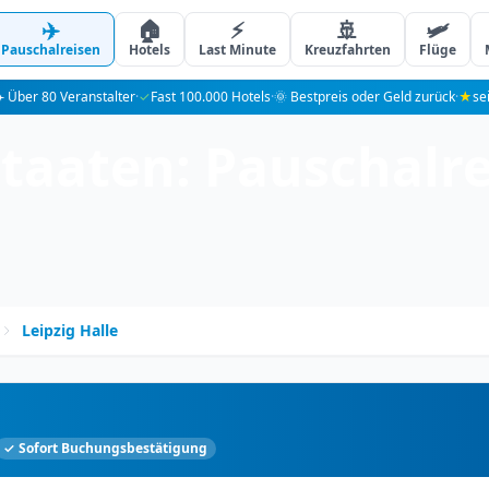
✈️
🏠
⚡
🚢
🛩️
Pauschalreisen
Hotels
Last Minute
Kreuzfahrten
Flüge
️ Über 80 Veranstalter
·
✓
Fast 100.000 Hotels
·
🌞 Bestpreis oder Geld zurück
·
★
se
aaten: Pauschalre
Leipzig Halle
✓ Sofort Buchungsbestätigung