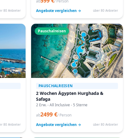
599 €
ab
/ Person
Angebote vergleichen →
er 80 Anbieter
über 80 Anbieter
Pauschalreisen
PAUSCHALREISEN
2 Wochen Ägypten Hurghada &
Safaga
2 Erw. - All Inclusive - 5 Sterne
2499 €
ab
/ Person
Angebote vergleichen →
er 80 Anbieter
über 80 Anbieter