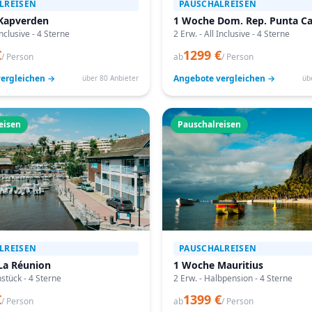
LREISEN
PAUSCHALREISEN
Kapverden
1 Woche Dom. Rep. Punta C
Inclusive - 4 Sterne
2 Erw. - All Inclusive - 4 Sterne
€
1299 €
/ Person
ab
/ Person
ergleichen →
Angebote vergleichen →
über 80 Anbieter
üb
eisen
Pauschalreisen
LREISEN
PAUSCHALREISEN
La Réunion
1 Woche Mauritius
hstück - 4 Sterne
2 Erw. - Halbpension - 4 Sterne
€
1399 €
/ Person
ab
/ Person