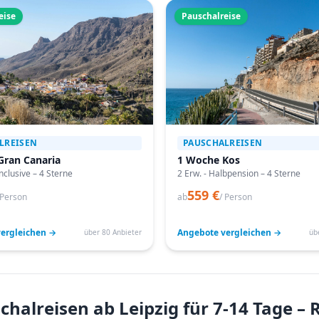
eise
Pauschalreise
LREISEN
PAUSCHALREISEN
Gran Canaria
1 Woche Kos
Inclusive – 4 Sterne
2 Erw. - Halbpension – 4 Sterne
559 €
 Person
ab
/ Person
ergleichen →
Angebote vergleichen →
über 80 Anbieter
üb
halreisen ab Leipzig für 7-14 Tage –