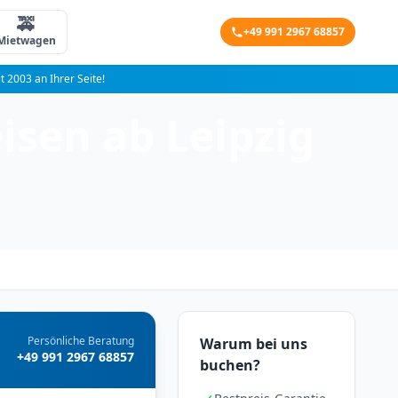
🚕
+49 991 2967 68857
Mietwagen
it 2003 an Ihrer Seite!
isen ab Leipzig
Persönliche Beratung
Warum bei uns
+49 991 2967 68857
buchen?