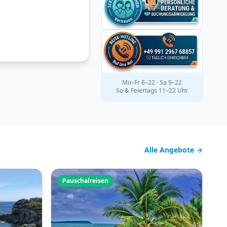
Mo–Fr 8–22 · Sa 9–22
So & Feiertags 11–22 Uhr
Alle Angebote →
Pauschalreisen