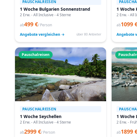
PAUSCHALREISEN
PAUSCHA
1 Woche Bulgarien Sonnenstrand
1 Woche 
2 Erw. - All Inclusive - 4 Sterne
2 Erw. - All 
499 €
1099 
ab
/ Person
ab
Angebote vergleichen →
Angebote v
über 80 Anbieter
Pauschalreisen
Pauschalr
PAUSCHALREISEN
PAUSCHA
1 Woche Seychellen
1 Woche 
2 Erw. - All Inclusive - 4 Sterne
2 Erw. - Frü
2999 €
1899 
ab
/ Person
ab