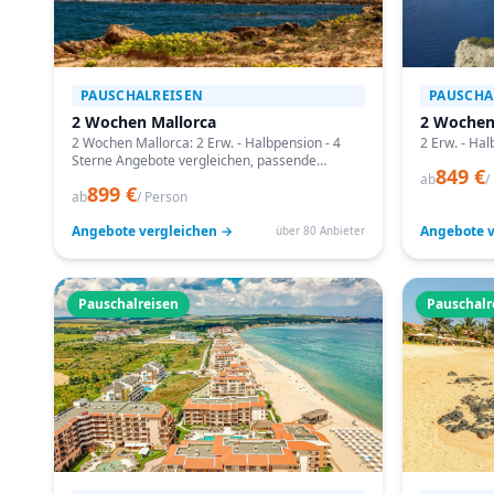
PAUSCHALREISEN
PAUSCHA
2 Wochen Mallorca
2 Wochen
2 Wochen Mallorca: 2 Erw. - Halbpension - 4
2 Erw. - Hal
Sterne Angebote vergleichen, passende
849 €
Termine prüfen und mit Bestpreis-Garantie
ab
/
899 €
buchen.
ab
/ Person
Angebote vergleichen →
Angebote v
über 80 Anbieter
Pauschalreisen
Pauschalr