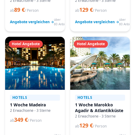
2 Erwachsene - 3 Sterne
2 Erwachsene - 3 Sterne
89 €
129 €
ab
/ Person
ab
/ Person
über
über
Angebote vergleichen →
Angebote vergleichen →
80 Anbieter
80 Anbiete
Hotel Angebote
Hotel Angebote
HOTELS
HOTELS
1 Woche Madeira
1 Woche Marokko
Agadir & Atlantikküste
2 Erwachsene - 3 Sterne
2 Erwachsene - 3 Sterne
349 €
ab
/ Person
129 €
ab
/ Person