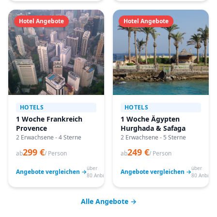
Hotel Angebote
Hotel Angebote
HOTELS
HOTELS
1 Woche Frankreich
1 Woche Ägypten
Provence
Hurghada & Safaga
2 Erwachsene - 4 Sterne
2 Erwachsene - 5 Sterne
299 €
249 €
ab
/ Person
ab
/ Person
über
über
Angebote vergleichen →
Angebote vergleichen →
80 Anbieter
80 Anbiete
Alle Angebote →