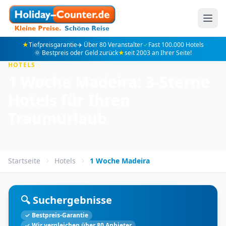
★
Tiefpreisgarantie
✈️ Über 80 Veranstalter
✓
Fast 100.000 Hotels
🌞 Bestpreis oder Geld zurück
★
seit 2003 an Ihrer Seite!
HOTELS
1 Woche Madeira: 3-Sterne
Hotels für Ihren
Traumurlaub
Startseite
Hotels
1 Woche Madeira
🔍 Suchergebnisse
✓ Bestpreis-Garantie
✓ Wir vergleichen über 80 Anbieter