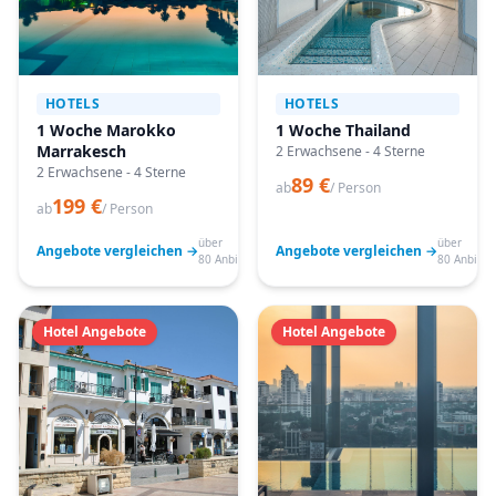
HOTELS
HOTELS
1 Woche Marokko
1 Woche Thailand
Marrakesch
2 Erwachsene - 4 Sterne
2 Erwachsene - 4 Sterne
89 €
ab
/ Person
199 €
ab
/ Person
über
über
Angebote vergleichen →
Angebote vergleichen →
80 Anbieter
80 Anbiete
Hotel Angebote
Hotel Angebote