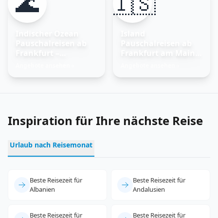
🌊
🇮🇸
Indischer Ozean
Island
Pauschalreisen ab
Pauschalreisen ab
Frankfurt –
Frankfurt am Main –
Trauminseln
Feuer und Eis
Angebote ansehen
Angebote ansehen
→
→
entdecken
erleben
Inspiration für Ihre nächste Reise
Urlaub nach Reisemonat
Beste Reisezeit für
Beste Reisezeit für
Albanien
Andalusien
Beste Reisezeit für
Beste Reisezeit für