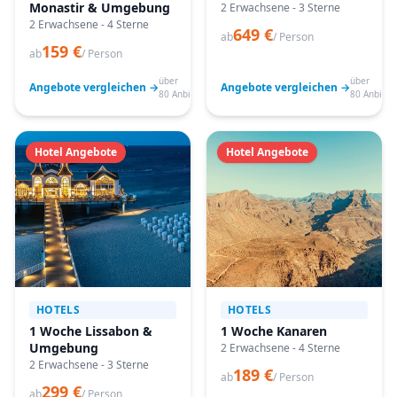
Monastir & Umgebung
2 Erwachsene - 3 Sterne
2 Erwachsene - 4 Sterne
649 €
ab
/ Person
159 €
ab
/ Person
über
über
Angebote vergleichen →
Angebote vergleichen →
80 Anbieter
80 Anbiete
Hotel Angebote
Hotel Angebote
HOTELS
HOTELS
1 Woche Lissabon &
1 Woche Kanaren
Umgebung
2 Erwachsene - 4 Sterne
2 Erwachsene - 3 Sterne
189 €
ab
/ Person
299 €
ab
/ Person