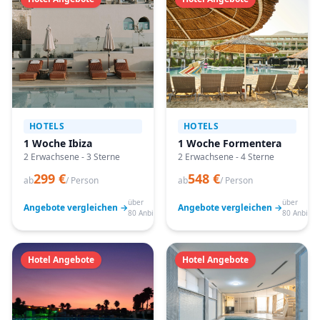
HOTELS
HOTELS
1 Woche Ibiza
1 Woche Formentera
2 Erwachsene - 3 Sterne
2 Erwachsene - 4 Sterne
299 €
548 €
ab
/ Person
ab
/ Person
über
über
Angebote vergleichen →
Angebote vergleichen →
80 Anbieter
80 Anbiete
Hotel Angebote
Hotel Angebote