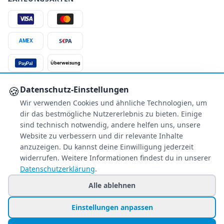
S
€
PA
AMEX
Überweisung
PayPal
SSL-verschlüsselt
🍪
Datenschutz-Einstellungen
Wir verwenden Cookies und ähnliche Technologien, um
SERVICE
dir das bestmögliche Nutzererlebnis zu bieten. Einige
Über uns
sind technisch notwendig, andere helfen uns, unsere
Buchungsinformationen
Website zu verbessern und dir relevante Inhalte
Bestpreis-Garantie
anzuzeigen. Du kannst deine Einwilligung jederzeit
widerrufen. Weitere Informationen findest du in unserer
Kostenloser Rückruf
Datenschutzerklärung
.
Allgemeine Anfragen
Blacklist Airlines
Alle ablehnen
Einstellungen anpassen
© 2026 www.holiday-counter.de ist eine Marke der SANIXX GmbH