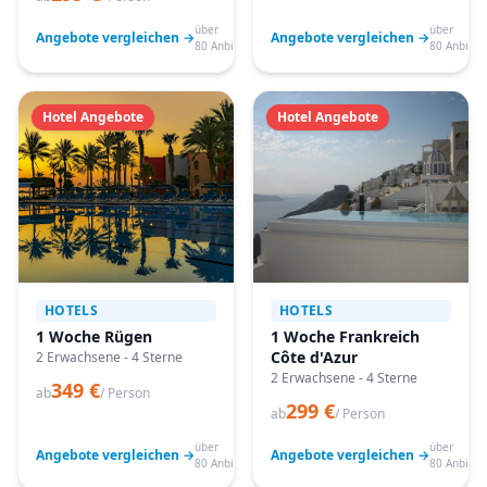
über
über
Angebote vergleichen →
Angebote vergleichen →
80 Anbieter
80 Anbiete
Hotel Angebote
Hotel Angebote
HOTELS
HOTELS
1 Woche Rügen
1 Woche Frankreich
Côte d'Azur
2 Erwachsene - 4 Sterne
2 Erwachsene - 4 Sterne
349 €
ab
/ Person
299 €
ab
/ Person
über
über
Angebote vergleichen →
Angebote vergleichen →
80 Anbieter
80 Anbiete