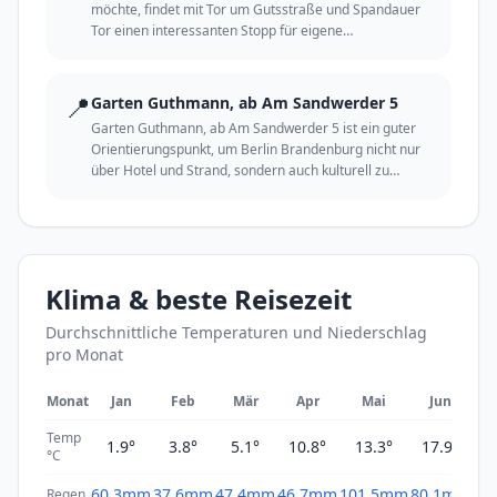
möchte, findet mit Tor um Gutsstraße und Spandauer
Tor einen interessanten Stopp für eigene
Entdeckungen.
📍
Garten Guthmann, ab Am Sandwerder 5
Garten Guthmann, ab Am Sandwerder 5 ist ein guter
Orientierungspunkt, um Berlin Brandenburg nicht nur
über Hotel und Strand, sondern auch kulturell zu
erleben.
Klima & beste Reisezeit
Durchschnittliche Temperaturen und Niederschlag
pro Monat
Monat
Jan
Feb
Mär
Apr
Mai
Jun
Temp
1.9°
3.8°
5.1°
10.8°
13.3°
17.9°
2
°C
60.3mm
37.6mm
47.4mm
46.7mm
101.5mm
80.1mm
61
Regen