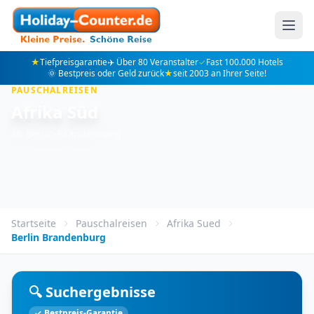
★
Tiefpreisgarantie
✈️ Über 80 Veranstalter
✓
Fast 100.000 Hotels
🌞 Bestpreis oder Geld zurück
★
seit 2003 an Ihrer Seite!
PAUSCHALREISEN
Afrika Süd
ab Berlin-Brandenburg
Startseite
Pauschalreisen
Afrika Sued
Berlin Brandenburg
🔍 Suchergebnisse
✓ Bestpreis-Garantie