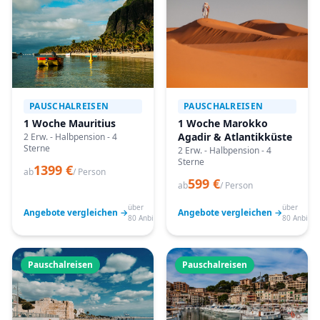
PAUSCHALREISEN
PAUSCHALREISEN
1 Woche Mauritius
1 Woche Marokko
Agadir & Atlantikküste
2 Erw. - Halbpension - 4
Sterne
2 Erw. - Halbpension - 4
Sterne
1399 €
ab
/ Person
599 €
ab
/ Person
über
über
Angebote vergleichen →
Angebote vergleichen →
80 Anbieter
80 Anbiete
Pauschalreisen
Pauschalreisen