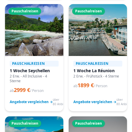
Pauschalreisen
Pauschalreisen
PAUSCHALREISEN
PAUSCHALREISEN
1 Woche Seychellen
1 Woche La Réunion
2 Erw. - All Inclusive - 4
2 Erw. - Frühstück - 4 Sterne
Sterne
1899 €
ab
/ Person
2999 €
ab
/ Person
über
über
Angebote vergleichen →
Angebote vergleichen →
80 Anbieter
80 Anbiete
Pauschalreisen
Pauschalreisen