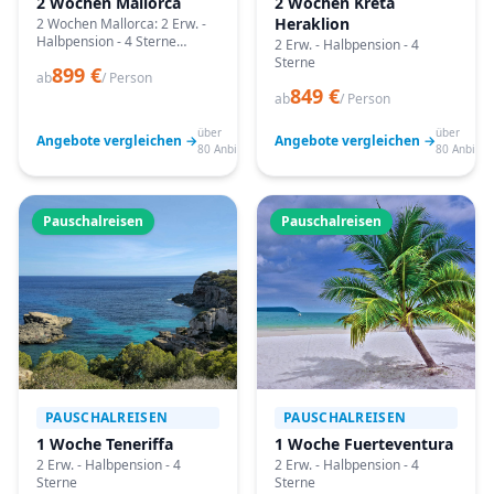
2 Wochen Mallorca
2 Wochen Kreta
Heraklion
2 Wochen Mallorca: 2 Erw. -
Halbpension - 4 Sterne
2 Erw. - Halbpension - 4
Angebote vergleichen,
Sterne
899 €
passende Termine prüfen
ab
/ Person
849 €
und mit Bestpreis-Garantie
ab
/ Person
buchen.
über
über
Angebote vergleichen →
Angebote vergleichen →
80 Anbieter
80 Anbiete
Pauschalreisen
Pauschalreisen
PAUSCHALREISEN
PAUSCHALREISEN
1 Woche Teneriffa
1 Woche Fuerteventura
2 Erw. - Halbpension - 4
2 Erw. - Halbpension - 4
Sterne
Sterne