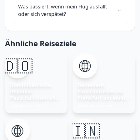
Was passiert, wenn mein Flug ausfällt
oder sich verspätet?
Ähnliche Reiseziele
🇩🇴
🌐
Dominikanische
Dänemark
Republik
Pauschalreisen ab
Pauschalreisen ab
Frankfurt am Main –
Frankfurt am Main
Nordisches Glück
Angebote ansehen
Angebote ansehen
→
→
entdecken
🌐
🇮🇳