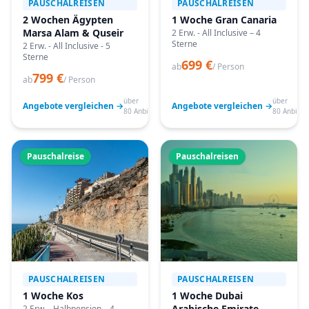
PAUSCHALREISEN
PAUSCHALREISEN
2 Wochen Ägypten
1 Woche Gran Canaria
Marsa Alam & Quseir
2 Erw. - All Inclusive – 4
Sterne
2 Erw. - All Inclusive - 5
Sterne
699 €
ab
/ Person
799 €
ab
/ Person
über
über
Angebote vergleichen →
Angebote vergleichen →
80 Anbieter
80 Anbiete
Pauschalreise
Pauschalreisen
PAUSCHALREISEN
PAUSCHALREISEN
1 Woche Kos
1 Woche Dubai
Arabische Emirate
2 Erw. - Halbpension – 4