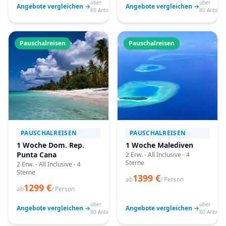
über
über
Angebote vergleichen →
Angebote vergleichen →
80 Anbieter
80 Anbiete
Pauschalreisen
Pauschalreisen
PAUSCHALREISEN
PAUSCHALREISEN
1 Woche Dom. Rep.
1 Woche Malediven
Punta Cana
2 Erw. - All Inclusive - 4
Sterne
2 Erw. - All Inclusive - 4
Sterne
1399 €
ab
/ Person
1299 €
ab
/ Person
über
über
Angebote vergleichen →
Angebote vergleichen →
80 Anbieter
80 Anbiete