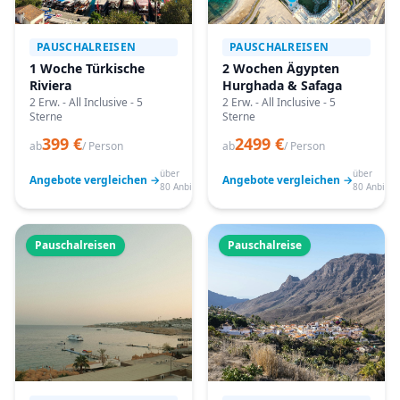
PAUSCHALREISEN
PAUSCHALREISEN
1 Woche Türkische
2 Wochen Ägypten
Riviera
Hurghada & Safaga
2 Erw. - All Inclusive - 5
2 Erw. - All Inclusive - 5
Sterne
Sterne
399 €
2499 €
ab
/ Person
ab
/ Person
über
über
Angebote vergleichen →
Angebote vergleichen →
80 Anbieter
80 Anbiete
Pauschalreisen
Pauschalreise