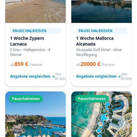
PAUSCHALREISEN
PAUSCHALREISEN
1 Woche Zypern
1 Woche Mallorca
Larnaca
Alcanada
2 Erw. - Halbpension - 4
Alcanada Golf Hotel - ohne
Sterne
Verpflegung
859 €
20000 €
ab
/ Person
ab
/ Person
über
über
Angebote vergleichen →
Angebote vergleichen →
80 Anbieter
80 Anbiete
Pauschalreisen
Pauschalreisen