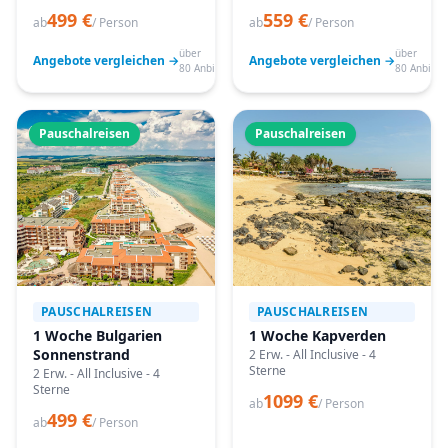
499 €
559 €
ab
/ Person
ab
/ Person
über
über
Angebote vergleichen →
Angebote vergleichen →
80 Anbieter
80 Anbiete
Pauschalreisen
Pauschalreisen
PAUSCHALREISEN
PAUSCHALREISEN
1 Woche Bulgarien
1 Woche Kapverden
Sonnenstrand
2 Erw. - All Inclusive - 4
Sterne
2 Erw. - All Inclusive - 4
Sterne
1099 €
ab
/ Person
499 €
ab
/ Person