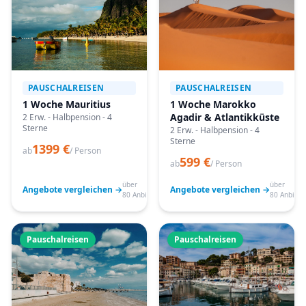
PAUSCHALREISEN
PAUSCHALREISEN
1 Woche Mauritius
1 Woche Marokko
Agadir & Atlantikküste
2 Erw. - Halbpension - 4
Sterne
2 Erw. - Halbpension - 4
Sterne
1399 €
ab
/ Person
599 €
ab
/ Person
über
über
Angebote vergleichen →
Angebote vergleichen →
80 Anbieter
80 Anbiete
Pauschalreisen
Pauschalreisen