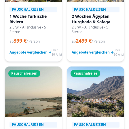
PAUSCHALREISEN
PAUSCHALREISEN
1 Woche Türkische
2 Wochen Ägypten
Riviera
Hurghada & Safaga
2 Erw. - All Inclusive - 5
2 Erw. - All Inclusive - 5
Sterne
Sterne
399 €
2499 €
ab
/ Person
ab
/ Person
über
über
Angebote vergleichen →
Angebote vergleichen →
80 Anbieter
80 Anbiete
Pauschalreisen
Pauschalreise
PAUSCHALREISEN
PAUSCHALREISEN