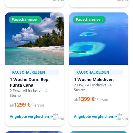
80 Anbieter
80 Anbiete
Pauschalreisen
Pauschalreisen
PAUSCHALREISEN
PAUSCHALREISEN
1 Woche Dom. Rep.
1 Woche Malediven
Punta Cana
2 Erw. - All Inclusive - 4
Sterne
2 Erw. - All Inclusive - 4
Sterne
1399 €
ab
/ Person
1299 €
ab
/ Person
über
über
Angebote vergleichen →
Angebote vergleichen →
80 Anbieter
80 Anbiete