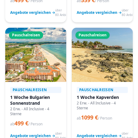
499 €
559 €
ab
/ Person
ab
/ Person
über
über
Angebote vergleichen →
Angebote vergleichen →
80 Anbieter
80 Anbiete
Pauschalreisen
Pauschalreisen
PAUSCHALREISEN
PAUSCHALREISEN
1 Woche Bulgarien
1 Woche Kapverden
Sonnenstrand
2 Erw. - All Inclusive - 4
Sterne
2 Erw. - All Inclusive - 4
Sterne
1099 €
ab
/ Person
499 €
ab
/ Person
über
über
Angebote vergleichen →
Angebote vergleichen →