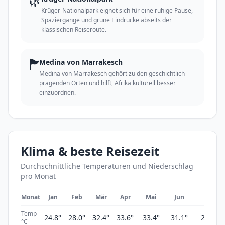
🌿
Krüger-Nationalpark eignet sich für eine ruhige Pause,
Spaziergänge und grüne Eindrücke abseits der
klassischen Reiseroute.
🏲
Medina von Marrakesch
Medina von Marrakesch gehört zu den geschichtlich
prägenden Orten und hilft, Afrika kulturell besser
einzuordnen.
Klima & beste Reisezeit
Durchschnittliche Temperaturen und Niederschlag
pro Monat
Monat
Jan
Feb
Mär
Apr
Mai
Jun
Jul
Temp
24.8°
28.0°
32.4°
33.6°
33.4°
31.1°
27.3°
°C