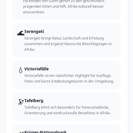
Pyramiden von Gizeh gehört zu den geschichtlich
prägenden Orten und hilft, Afrika kulturell besser
einzuordnen.
🌊
Serengeti
Serengeti bringt Natur, Landschaft und Erholung
zusammen und ergänzt klassische Besichtigungen in
Afrika.
💧
Victoriafälle
Victoriafälle ist ein natürliches Highlight für Ausflüge,
Fotos und kurze Entdeckungstouren in der Umgebung.
🔭
Tafelberg
Tafelberg lohnt sich besonders für Panoramablicke,
Orientierung und eindrucksvolle Reisefotos in Afrika.
Krüger-Nationalpark