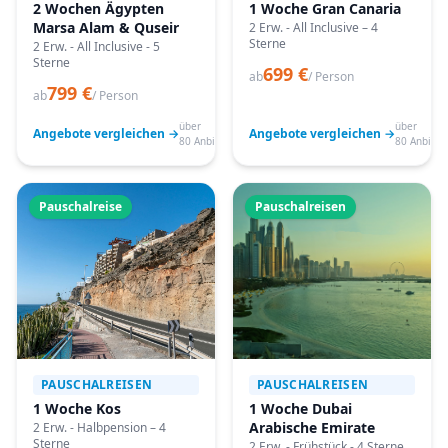
2 Wochen Ägypten
1 Woche Gran Canaria
Marsa Alam & Quseir
2 Erw. - All Inclusive – 4
Sterne
2 Erw. - All Inclusive - 5
Sterne
699 €
ab
/ Person
799 €
ab
/ Person
über
über
Angebote vergleichen →
Angebote vergleichen →
80 Anbieter
80 Anbiete
Pauschalreise
Pauschalreisen
PAUSCHALREISEN
PAUSCHALREISEN
1 Woche Kos
1 Woche Dubai
Arabische Emirate
2 Erw. - Halbpension – 4
Sterne
2 Erw. - Frühstück - 4 Sterne