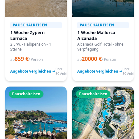
PAUSCHALREISEN
PAUSCHALREISEN
1 Woche Zypern
1 Woche Mallorca
Larnaca
Alcanada
2 Erw. - Halbpension - 4
Alcanada Golf Hotel - ohne
Sterne
Verpflegung
859 €
20000 €
ab
/ Person
ab
/ Person
über
über
Angebote vergleichen →
Angebote vergleichen →
80 Anbieter
80 Anbiete
Pauschalreisen
Pauschalreisen