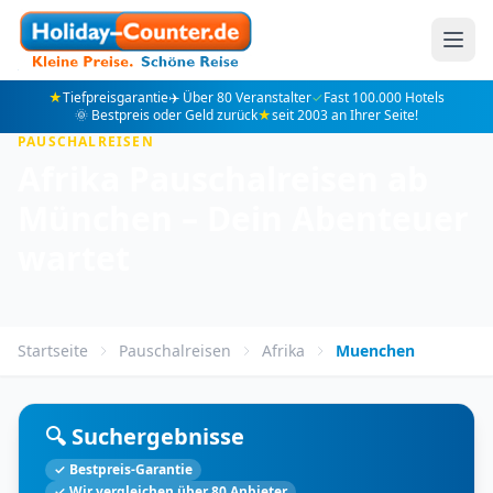
★
Tiefpreisgarantie
✈️ Über 80 Veranstalter
✓
Fast 100.000 Hotels
🌞 Bestpreis oder Geld zurück
★
seit 2003 an Ihrer Seite!
PAUSCHALREISEN
Afrika Pauschalreisen ab
München – Dein Abenteuer
wartet
Startseite
Pauschalreisen
Afrika
Muenchen
🔍 Suchergebnisse
✓ Bestpreis-Garantie
✓ Wir vergleichen über 80 Anbieter