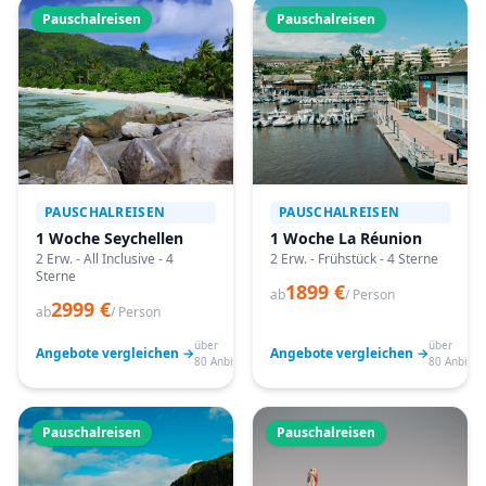
Pauschalreisen
Pauschalreisen
PAUSCHALREISEN
PAUSCHALREISEN
1 Woche Seychellen
1 Woche La Réunion
2 Erw. - All Inclusive - 4
2 Erw. - Frühstück - 4 Sterne
Sterne
1899 €
ab
/ Person
2999 €
ab
/ Person
über
über
Angebote vergleichen →
Angebote vergleichen →
80 Anbieter
80 Anbiete
Pauschalreisen
Pauschalreisen