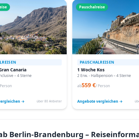
eise
Pauschalreise
LREISEN
PAUSCHALREISEN
Gran Canaria
1 Woche Kos
Inclusive – 4 Sterne
2 Erw. - Halbpension – 4 Sterne
559 €
 Person
ab
/ Person
ergleichen →
Angebote vergleichen →
über 80 Anbieter
üb
- ab Berlin-Brandenburg – Reiseinform