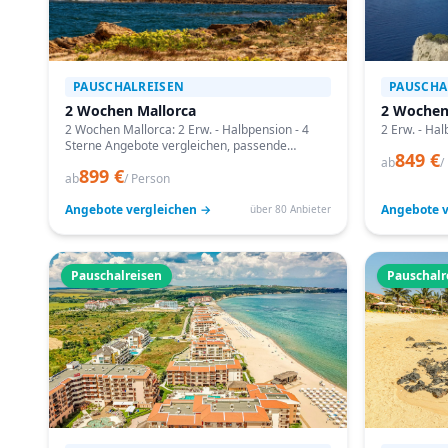
PAUSCHALREISEN
PAUSCHA
2 Wochen Mallorca
2 Wochen
2 Wochen Mallorca: 2 Erw. - Halbpension - 4
2 Erw. - Hal
Sterne Angebote vergleichen, passende
849 €
Termine prüfen und mit Bestpreis-Garantie
ab
/
899 €
buchen.
ab
/ Person
Angebote vergleichen →
Angebote v
über 80 Anbieter
Pauschalreisen
Pauschalr