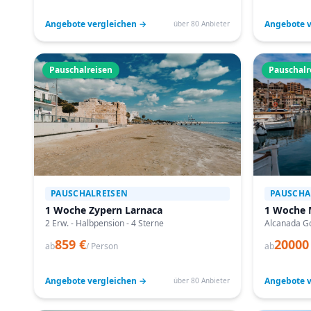
Angebote vergleichen →
Angebote v
über 80 Anbieter
Pauschalreisen
Pauschalr
PAUSCHALREISEN
PAUSCHA
1 Woche Zypern Larnaca
1 Woche 
2 Erw. - Halbpension - 4 Sterne
Alcanada Go
859 €
20000
ab
/ Person
ab
Angebote vergleichen →
Angebote v
über 80 Anbieter