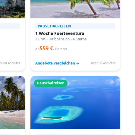
PAUSCHALREISEN
1 Woche Fuerteventura
2 Erw. - Halbpension - 4 Sterne
559 €
ab
/ Person
Angebote vergleichen →
er 80 Anbieter
über 80 Anbieter
Pauschalreisen