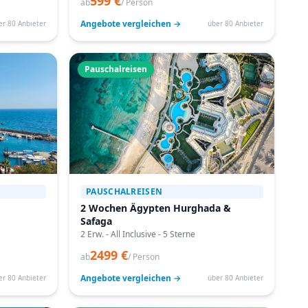
599 €
ab
/ Person
Angebote vergleichen →
er 80 Anbieter
über 80 Anbieter
Pauschalreisen
PAUSCHALREISEN
2 Wochen Ägypten Hurghada &
Safaga
2 Erw. - All Inclusive - 5 Sterne
2499 €
ab
/ Person
Angebote vergleichen →
er 80 Anbieter
über 80 Anbieter