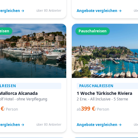
ergleichen →
Angebote vergleichen →
über 80 Anbieter
üb
eisen
Pauschalreisen
LREISEN
PAUSCHALREISEN
Mallorca Alcanada
1 Woche Türkische Riviera
lf Hotel - ohne Verpflegung
2 Erw. - All Inclusive - 5 Sterne
 €
399 €
/ Person
ab
/ Person
ergleichen →
Angebote vergleichen →
über 80 Anbieter
üb