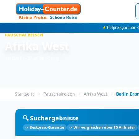
★
Tiefpreisgarantie
·
✈
PAUSCHALREISEN
Afrika West
ab Berlin-Brandenburg
Startseite
Pauschalreisen
Afrika West
Berlin Br
🔍 Suchergebnisse
✓ Bestpreis-Garantie
✓ Wir vergleichen über 80 Anbieter