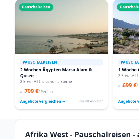
Pauschalreisen
Pauschalr
PAUSCHALREISEN
PAUSCHA
2 Wochen Ägypten Marsa Alam &
1 Woche 
Quseir
2 Erw. - All 
2 Erw. - All Inclusive - 5 Sterne
699 €
ab
/
799 €
ab
/ Person
Angebote vergleichen →
Angebote v
über 80 Anbieter
Afrika West - Pauschalreisen 