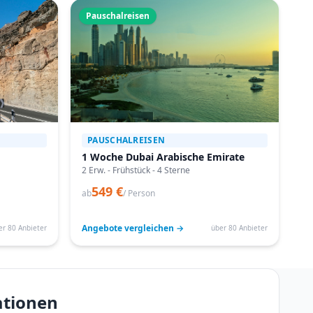
Pauschalreisen
PAUSCHALREISEN
1 Woche Dubai Arabische Emirate
2 Erw. - Frühstück - 4 Sterne
549 €
ab
/ Person
Angebote vergleichen →
er 80 Anbieter
über 80 Anbieter
ationen