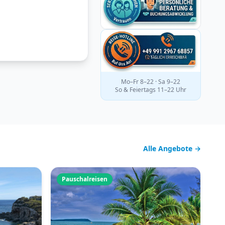
Mo–Fr 8–22 · Sa 9–22
So & Feiertags 11–22 Uhr
Alle Angebote →
Pauschalreisen