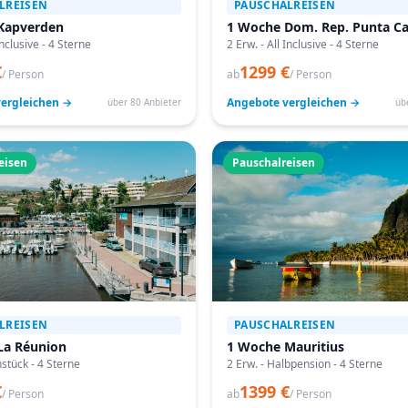
LREISEN
PAUSCHALREISEN
Kapverden
1 Woche Dom. Rep. Punta C
Inclusive - 4 Sterne
2 Erw. - All Inclusive - 4 Sterne
€
1299 €
/ Person
ab
/ Person
ergleichen →
Angebote vergleichen →
über 80 Anbieter
üb
eisen
Pauschalreisen
LREISEN
PAUSCHALREISEN
La Réunion
1 Woche Mauritius
hstück - 4 Sterne
2 Erw. - Halbpension - 4 Sterne
€
1399 €
/ Person
ab
/ Person