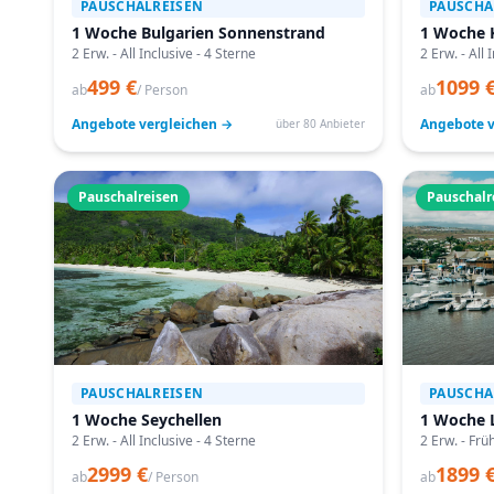
PAUSCHALREISEN
PAUSCHA
1 Woche Bulgarien Sonnenstrand
1 Woche 
2 Erw. - All Inclusive - 4 Sterne
2 Erw. - All 
499 €
1099 
ab
/ Person
ab
Angebote vergleichen →
Angebote v
über 80 Anbieter
Pauschalreisen
Pauschalr
PAUSCHALREISEN
PAUSCHA
1 Woche Seychellen
1 Woche 
2 Erw. - All Inclusive - 4 Sterne
2 Erw. - Frü
2999 €
1899 
ab
/ Person
ab