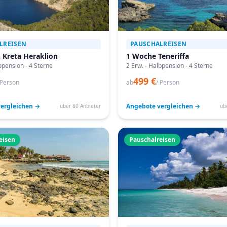
LREISEN
PAUSCHALREISEN
 Kreta Heraklion
1 Woche Teneriffa
bpension - 4 Sterne
2 Erw. - Halbpension - 4 Sterne
499 €
 Person
ab
/ Person
ergleichen →
Angebote vergleichen →
über 80 Anbieter
üb
eisen
Pauschalreisen