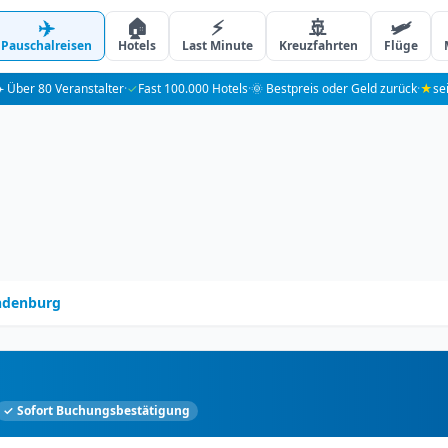
✈️
🏠
⚡
🚢
🛩️
Pauschalreisen
Hotels
Last Minute
Kreuzfahrten
Flüge
️ Über 80 Veranstalter
·
✓
Fast 100.000 Hotels
·
🌞 Bestpreis oder Geld zurück
·
★
se
andenburg
✓ Sofort Buchungsbestätigung