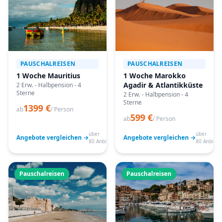
PAUSCHALREISEN
PAUSCHALREISEN
1 Woche Mauritius
1 Woche Marokko
Agadir & Atlantikküste
2 Erw. - Halbpension - 4
Sterne
2 Erw. - Halbpension - 4
Sterne
1399 €
ab
/ Person
599 €
ab
/ Person
über
über
Angebote vergleichen →
Angebote vergleichen →
80 Anbieter
80 Anbiete
Pauschalreisen
Pauschalreisen