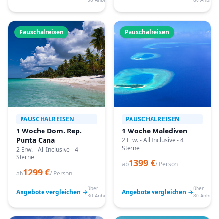
80 Anbieter
80 Anbiete
Pauschalreisen
Pauschalreisen
PAUSCHALREISEN
PAUSCHALREISEN
1 Woche Dom. Rep.
1 Woche Malediven
Punta Cana
2 Erw. - All Inclusive - 4
Sterne
2 Erw. - All Inclusive - 4
Sterne
1399 €
ab
/ Person
1299 €
ab
/ Person
über
über
Angebote vergleichen →
Angebote vergleichen →
80 Anbieter
80 Anbiete