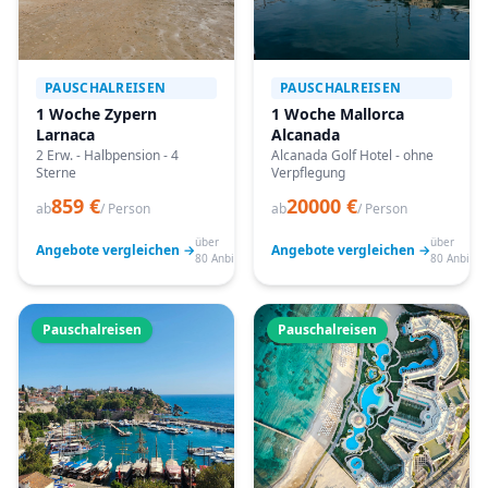
PAUSCHALREISEN
PAUSCHALREISEN
1 Woche Zypern
1 Woche Mallorca
Larnaca
Alcanada
2 Erw. - Halbpension - 4
Alcanada Golf Hotel - ohne
Sterne
Verpflegung
859 €
20000 €
ab
/ Person
ab
/ Person
über
über
Angebote vergleichen →
Angebote vergleichen →
80 Anbieter
80 Anbiete
Pauschalreisen
Pauschalreisen