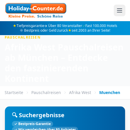
★
Tiefpreisgarantie
✈️ Über 80 Veranstalter
✓
Fast 100.000 Hotels
🌞 Bestpreis oder Geld zurück
★
seit 2003 an Ihrer Seite!
PAUSCHALREISEN
Afrika West Pauschalreisen
ab München – Entdecke
den faszinierenden
Kontinent
Startseite
Pauschalreisen
Afrika West
Muenchen
🔍 Suchergebnisse
✓ Bestpreis-Garantie
✓ Wir vergleichen über 80 Anbieter