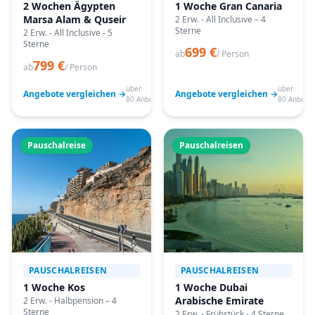
2 Wochen Ägypten
1 Woche Gran Canaria
Marsa Alam & Quseir
2 Erw. - All Inclusive – 4
Sterne
2 Erw. - All Inclusive - 5
Sterne
699 €
ab
/ Person
799 €
ab
/ Person
über
über
Angebote vergleichen →
Angebote vergleichen →
80 Anbieter
80 Anbiete
Pauschalreise
Pauschalreisen
PAUSCHALREISEN
PAUSCHALREISEN
1 Woche Kos
1 Woche Dubai
Arabische Emirate
2 Erw. - Halbpension – 4
Sterne
2 Erw. - Frühstück - 4 Sterne