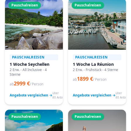
Pauschalreisen
Pauschalreisen
PAUSCHALREISEN
PAUSCHALREISEN
1 Woche Seychellen
1 Woche La Réunion
2 Erw. - All Inclusive - 4
2 Erw. - Frühstück - 4 Sterne
Sterne
1899 €
ab
/ Person
2999 €
ab
/ Person
über
über
Angebote vergleichen →
Angebote vergleichen →
80 Anbieter
80 Anbiete
Pauschalreisen
Pauschalreisen