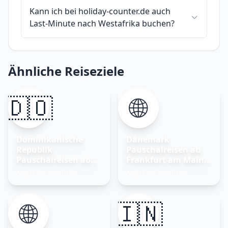
Kann ich bei holiday-counter.de auch
Last-Minute nach Westafrika buchen?
Ähnliche Reiseziele
🇩🇴
🌐
Dominikanische
Dänemark
Republik
Pauschalreisen ab
Pauschalreisen ab
Frankfurt am Main –
Frankfurt am Main
Nordisches Glück
Angebote ansehen
Angebote ansehen
→
→
entdecken
🌐
🇮🇳