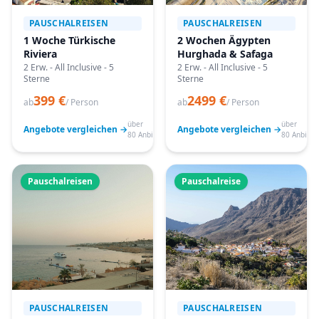
PAUSCHALREISEN
PAUSCHALREISEN
1 Woche Türkische
2 Wochen Ägypten
Riviera
Hurghada & Safaga
2 Erw. - All Inclusive - 5
2 Erw. - All Inclusive - 5
Sterne
Sterne
399 €
2499 €
ab
/ Person
ab
/ Person
über
über
Angebote vergleichen →
Angebote vergleichen →
80 Anbieter
80 Anbiete
Pauschalreisen
Pauschalreise
PAUSCHALREISEN
PAUSCHALREISEN