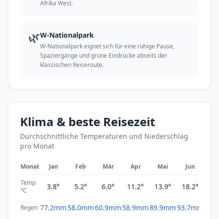
Afrika West.
🌿
W-Nationalpark
W-Nationalpark eignet sich für eine ruhige Pause,
Spaziergänge und grüne Eindrücke abseits der
klassischen Reiseroute.
Klima & beste Reisezeit
Durchschnittliche Temperaturen und Niederschlag
pro Monat
Monat
Jan
Feb
Mär
Apr
Mai
Jun
Ju
Temp
3.8°
5.2°
6.0°
11.2°
13.9°
18.2°
21
°C
77.2mm
58.0mm
60.9mm
58.9mm
89.9mm
93.7mm
88.
Regen