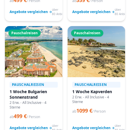
499 €
559 €
ab
/ Person
ab
/ Person
über
über
Angebote vergleichen →
Angebote vergleichen →
80 Anbieter
80 Anbiete
Pauschalreisen
Pauschalreisen
PAUSCHALREISEN
PAUSCHALREISEN
1 Woche Bulgarien
1 Woche Kapverden
Sonnenstrand
2 Erw. - All Inclusive - 4
Sterne
2 Erw. - All Inclusive - 4
Sterne
1099 €
ab
/ Person
499 €
ab
/ Person
über
über
Angebote vergleichen →
Angebote vergleichen →