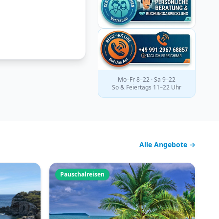
Mo–Fr 8–22 · Sa 9–22
So & Feiertags 11–22 Uhr
Alle Angebote →
Pauschalreisen