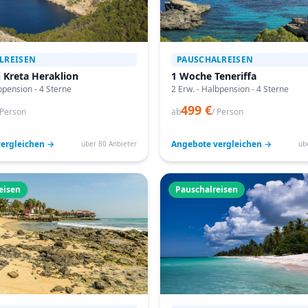
LREISEN
PAUSCHALREISEN
 Kreta Heraklion
1 Woche Teneriffa
bpension - 4 Sterne
2 Erw. - Halbpension - 4 Sterne
499 €
 Person
ab
/ Person
ergleichen →
Angebote vergleichen →
über 80 Anbieter
üb
eisen
Pauschalreisen