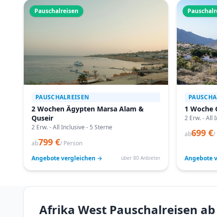
Pauschalreisen
Pauschalr
PAUSCHALREISEN
PAUSCHA
2 Wochen Ägypten Marsa Alam &
1 Woche 
Quseir
2 Erw. - All 
2 Erw. - All Inclusive - 5 Sterne
699 €
ab
/
799 €
ab
/ Person
Angebote vergleichen →
Angebote v
über 80 Anbieter
Afrika West Pauschalreisen ab