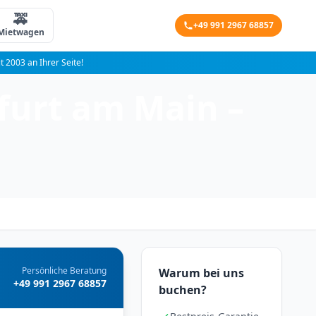
🚕
+49 991 2967 68857
Mietwagen
it 2003 an Ihrer Seite!
furt am Main –
Persönliche Beratung
Warum bei uns
+49 991 2967 68857
buchen?