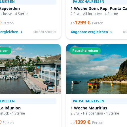
LREISEN
PAUSCHALREISEN
Kapverden
1 Woche Dom. Rep. Punta C
Inclusive - 4 Sterne
2 Erw. - All Inclusive - 4 Sterne
€
1299 €
/ Person
ab
/ Person
ergleichen →
Angebote vergleichen →
über 80 Anbieter
üb
eisen
Pauschalreisen
LREISEN
PAUSCHALREISEN
La Réunion
1 Woche Mauritius
hstück - 4 Sterne
2 Erw. - Halbpension - 4 Sterne
€
1399 €
/ Person
ab
/ Person