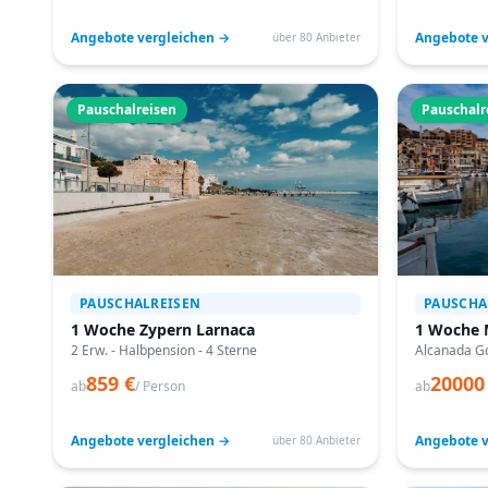
Angebote vergleichen →
Angebote v
über 80 Anbieter
Pauschalreisen
Pauschalr
PAUSCHALREISEN
PAUSCHA
1 Woche Zypern Larnaca
1 Woche 
2 Erw. - Halbpension - 4 Sterne
Alcanada Go
859 €
20000
ab
/ Person
ab
Angebote vergleichen →
Angebote v
über 80 Anbieter