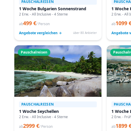
PAUSCHALREISEN
PAUSCHA
1 Woche Bulgarien Sonnenstrand
1 Woche 
2 Erw. - All Inclusive - 4 Sterne
2 Erw. - All 
499 €
1099 
ab
/ Person
ab
Angebote vergleichen →
Angebote v
über 80 Anbieter
Pauschalreisen
Pauschalr
PAUSCHALREISEN
PAUSCHA
1 Woche Seychellen
1 Woche 
2 Erw. - All Inclusive - 4 Sterne
2 Erw. - Frü
2999 €
1899 
ab
/ Person
ab