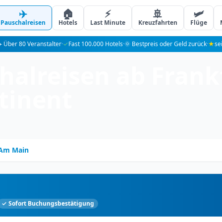
✈️
🏠
⚡
🚢
🛩️
Pauschalreisen
Hotels
Last Minute
Kreuzfahrten
Flüge
️ Über 80 Veranstalter
·
✓
Fast 100.000 Hotels
·
🌞 Bestpreis oder Geld zurück
·
★
se
halreisen ab Frank
tinent
 Am Main
✓ Sofort Buchungsbestätigung