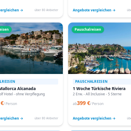
ergleichen →
Angebote vergleichen →
über 80 Anbieter
üb
eisen
Pauschalreisen
LREISEN
PAUSCHALREISEN
Mallorca Alcanada
1 Woche Türkische Riviera
lf Hotel - ohne Verpflegung
2 Erw. - All Inclusive - 5 Sterne
 €
399 €
/ Person
ab
/ Person
ergleichen →
Angebote vergleichen →
über 80 Anbieter
üb