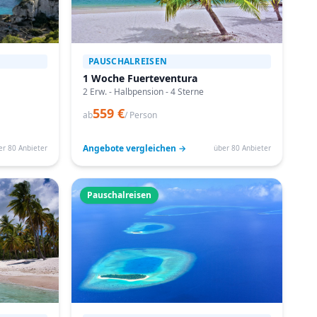
PAUSCHALREISEN
1 Woche Fuerteventura
2 Erw. - Halbpension - 4 Sterne
559 €
ab
/ Person
Angebote vergleichen →
er 80 Anbieter
über 80 Anbieter
Pauschalreisen