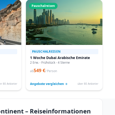
Pauschalreisen
PAUSCHALREISEN
1 Woche Dubai Arabische Emirate
2 Erw. - Frühstück - 4 Sterne
549 €
ab
/ Person
Angebote vergleichen →
er 80 Anbieter
über 80 Anbieter
ontinent – Reiseinformationen