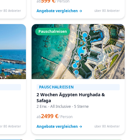
599 €
ab
/ Person
Angebote vergleichen →
er 80 Anbieter
über 80 Anbieter
Pauschalreisen
PAUSCHALREISEN
2 Wochen Ägypten Hurghada &
Safaga
2 Erw. - All Inclusive - 5 Sterne
2499 €
ab
/ Person
Angebote vergleichen →
er 80 Anbieter
über 80 Anbieter