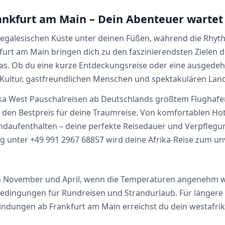
ankfurt am Main – Dein Abenteuer wartet
enegalesischen Küste unter deinen Füßen, während die Rhyt
furt am Main bringen dich zu den faszinierendsten Zielen 
s. Ob du eine kurze Entdeckungsreise oder eine ausgedehnt
 Kultur, gastfreundlichen Menschen und spektakulären Lan
frika West Pauschalreisen ab Deutschlands größtem Flughafe
ir den Bestpreis für deine Traumreise. Von komfortablen Hot
andaufenthalten – deine perfekte Reisedauer und Verpflegung
unter +49 991 2967 68857 wird deine Afrika-Reise zum unv
chen November und April, wenn die Temperaturen angenehm w
dingungen für Rundreisen und Strandurlaub. Für längere Au
indungen ab Frankfurt am Main erreichst du dein westafri