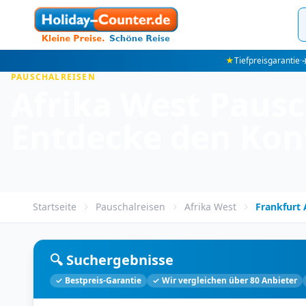
★
Tiefpreisgarantie
·
✈
PAUSCHALREISEN
Afrika West Pausc
Entdecke den Kon
Startseite
Pauschalreisen
Afrika West
Frankfurt
🔍 Suchergebnisse
✓ Bestpreis-Garantie
✓ Wir vergleichen über 80 Anbieter