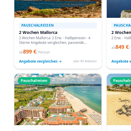
PAUSCHALREISEN
PAUSCHA
2 Wochen Mallorca
2 Wochen
2 Wochen Mallorca: 2 Erw. - Halbpension - 4
2 Erw. - Hal
Sterne Angebote vergleichen, passende
849 €
Termine prüfen und mit Bestpreis-Garantie
ab
/
899 €
buchen.
ab
/ Person
Angebote vergleichen →
Angebote v
über 80 Anbieter
Pauschalreisen
Pauschalr