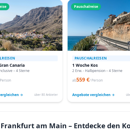
eise
Pauschalreise
LREISEN
PAUSCHALREISEN
Gran Canaria
1 Woche Kos
Inclusive – 4 Sterne
2 Erw. - Halbpension – 4 Sterne
559 €
 Person
ab
/ Person
ergleichen →
Angebote vergleichen →
über 80 Anbieter
üb
 Frankfurt am Main – Entdecke den K