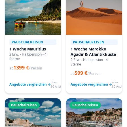
PAUSCHALREISEN
PAUSCHALREISEN
1 Woche Mauritius
1 Woche Marokko
Agadir & Atlantikküste
2 Erw. - Halbpension - 4
Sterne
2 Erw. - Halbpension - 4
Sterne
1399 €
ab
/ Person
599 €
ab
/ Person
über
über
Angebote vergleichen →
Angebote vergleichen →
80 Anbieter
80 Anbiete
Pauschalreisen
Pauschalreisen