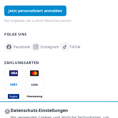
Jetzt personalisiert anmelden
Nur Angebote, die zu Ihren Wünschen passen.
FOLGE UNS
Facebook
Instagram
TikTok
ZAHLUNGSARTEN
S
€
PA
AMEX
Überweisung
PayPal
SSL-verschlüsselt
🍪
Datenschutz-Einstellungen
Wir verwenden Cookies und ähnliche Technologien, um