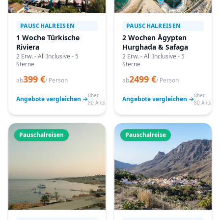
PAUSCHALREISEN
PAUSCHALREISEN
1 Woche Türkische
2 Wochen Ägypten
Riviera
Hurghada & Safaga
2 Erw. - All Inclusive - 5
2 Erw. - All Inclusive - 5
Sterne
Sterne
399 €
2499 €
ab
/ Person
ab
/ Person
über
über
Angebote vergleichen →
Angebote vergleichen →
80 Anbieter
80 Anbiete
Pauschalreisen
Pauschalreise