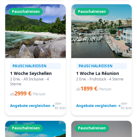
Pauschalreisen
Pauschalreisen
PAUSCHALREISEN
PAUSCHALREISEN
1 Woche Seychellen
1 Woche La Réunion
2 Erw. - All Inclusive - 4
2 Erw. - Frühstück - 4 Sterne
Sterne
1899 €
ab
/ Person
2999 €
ab
/ Person
über
über
Angebote vergleichen →
Angebote vergleichen →
80 Anbieter
80 Anbiete
Pauschalreisen
Pauschalreisen