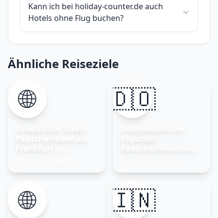
Kann ich bei holiday-counter.de auch
Hotels ohne Flug buchen?
Ähnliche Reiseziele
🌐
🇩🇴
Griechische Inseln
Dominikanische
Pauschalreisen ab
Republik
Frankfurt –
Pauschalreisen ab
Inseltraum buchen
Frankfurt am Main
Angebote ansehen
Angebote ansehen
→
→
🌐
🇮🇳