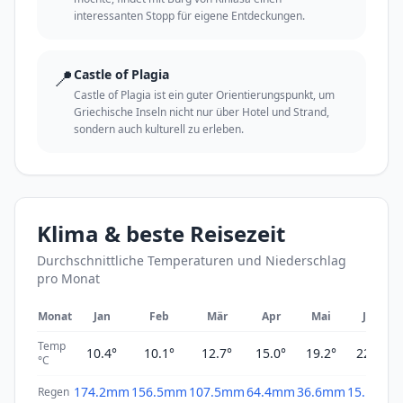
interessanten Stopp für eigene Entdeckungen.
📍
Castle of Plagia
Castle of Plagia ist ein guter Orientierungspunkt, um
Griechische Inseln nicht nur über Hotel und Strand,
sondern auch kulturell zu erleben.
Klima & beste Reisezeit
Durchschnittliche Temperaturen und Niederschlag
pro Monat
Monat
Jan
Feb
Mär
Apr
Mai
Jun
Temp
10.4°
10.1°
12.7°
15.0°
19.2°
22.9°
°C
174.2mm
156.5mm
107.5mm
64.4mm
36.6mm
15.1mm
Regen