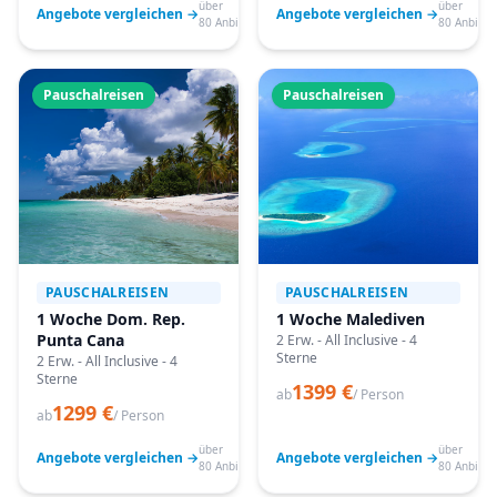
über
über
Angebote vergleichen →
Angebote vergleichen →
80 Anbieter
80 Anbiete
Pauschalreisen
Pauschalreisen
PAUSCHALREISEN
PAUSCHALREISEN
1 Woche Dom. Rep.
1 Woche Malediven
Punta Cana
2 Erw. - All Inclusive - 4
Sterne
2 Erw. - All Inclusive - 4
Sterne
1399 €
ab
/ Person
1299 €
ab
/ Person
über
über
Angebote vergleichen →
Angebote vergleichen →
80 Anbieter
80 Anbiete