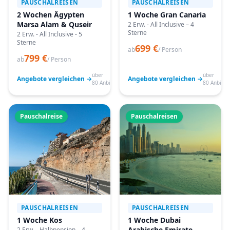
PAUSCHALREISEN
PAUSCHALREISEN
2 Wochen Ägypten
1 Woche Gran Canaria
Marsa Alam & Quseir
2 Erw. - All Inclusive – 4
Sterne
2 Erw. - All Inclusive - 5
Sterne
699 €
ab
/ Person
799 €
ab
/ Person
über
über
Angebote vergleichen →
Angebote vergleichen →
80 Anbieter
80 Anbiete
Pauschalreise
Pauschalreisen
PAUSCHALREISEN
PAUSCHALREISEN
1 Woche Kos
1 Woche Dubai
Arabische Emirate
2 Erw. - Halbpension – 4