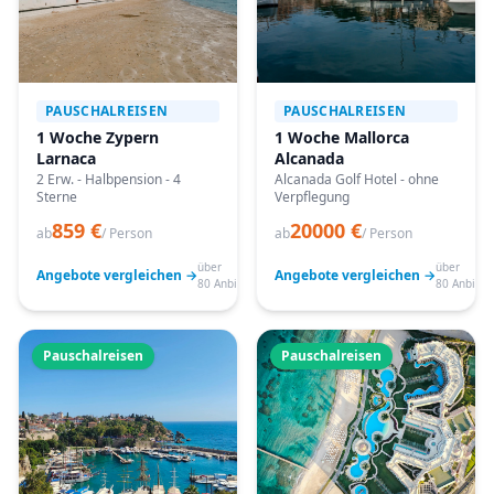
PAUSCHALREISEN
PAUSCHALREISEN
1 Woche Zypern
1 Woche Mallorca
Larnaca
Alcanada
2 Erw. - Halbpension - 4
Alcanada Golf Hotel - ohne
Sterne
Verpflegung
859 €
20000 €
ab
/ Person
ab
/ Person
über
über
Angebote vergleichen →
Angebote vergleichen →
80 Anbieter
80 Anbiete
Pauschalreisen
Pauschalreisen