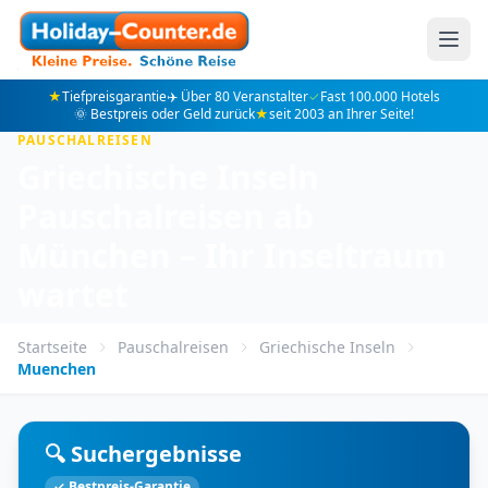
★
Tiefpreisgarantie
✈️ Über 80 Veranstalter
✓
Fast 100.000 Hotels
🌞 Bestpreis oder Geld zurück
★
seit 2003 an Ihrer Seite!
PAUSCHALREISEN
Griechische Inseln
Pauschalreisen ab
München – Ihr Inseltraum
wartet
Startseite
Pauschalreisen
Griechische Inseln
Muenchen
🔍 Suchergebnisse
✓ Bestpreis-Garantie