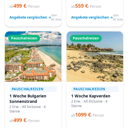
499 €
559 €
ab
/ Person
ab
/ Person
über
über
Angebote vergleichen →
Angebote vergleichen →
80 Anbieter
80 Anbiete
Pauschalreisen
Pauschalreisen
PAUSCHALREISEN
PAUSCHALREISEN
1 Woche Bulgarien
1 Woche Kapverden
Sonnenstrand
2 Erw. - All Inclusive - 4
Sterne
2 Erw. - All Inclusive - 4
Sterne
1099 €
ab
/ Person
499 €
ab
/ Person