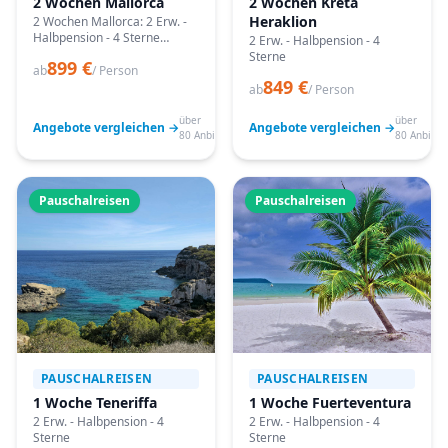
2 Wochen Mallorca
2 Wochen Kreta
Heraklion
2 Wochen Mallorca: 2 Erw. -
Halbpension - 4 Sterne
2 Erw. - Halbpension - 4
Angebote vergleichen,
Sterne
899 €
passende Termine prüfen
ab
/ Person
849 €
und mit Bestpreis-Garantie
ab
/ Person
buchen.
über
über
Angebote vergleichen →
Angebote vergleichen →
80 Anbieter
80 Anbiete
Pauschalreisen
Pauschalreisen
PAUSCHALREISEN
PAUSCHALREISEN
1 Woche Teneriffa
1 Woche Fuerteventura
2 Erw. - Halbpension - 4
2 Erw. - Halbpension - 4
Sterne
Sterne