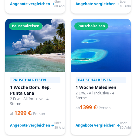
über
über
Angebote vergleichen →
Angebote vergleichen →
80 Anbieter
80 Anbiete
Pauschalreisen
Pauschalreisen
PAUSCHALREISEN
PAUSCHALREISEN
1 Woche Dom. Rep.
1 Woche Malediven
Punta Cana
2 Erw. - All Inclusive - 4
Sterne
2 Erw. - All Inclusive - 4
Sterne
1399 €
ab
/ Person
1299 €
ab
/ Person
über
über
Angebote vergleichen →
Angebote vergleichen →
80 Anbieter
80 Anbiete