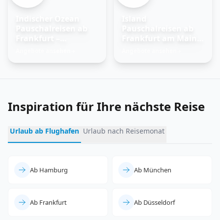
Indischer Ozean
Island
Pauschalreisen ab
Pauschalreisen ab
Frankfurt –
Frankfurt am Main –
Trauminseln
Feuer und Eis
Angebote ansehen
Angebote ansehen
→
→
entdecken
erleben
Inspiration für Ihre nächste Reise
Urlaub ab Flughafen
Urlaub nach Reisemonat
Ab Hamburg
Ab München
Ab Frankfurt
Ab Düsseldorf