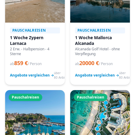
PAUSCHALREISEN
PAUSCHALREISEN
1 Woche Zypern
1 Woche Mallorca
Larnaca
Alcanada
2 Erw. - Halbpension - 4
Alcanada Golf Hotel - ohne
Sterne
Verpflegung
859 €
20000 €
ab
/ Person
ab
/ Person
über
über
Angebote vergleichen →
Angebote vergleichen →
80 Anbieter
80 Anbiete
Pauschalreisen
Pauschalreisen