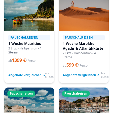
PAUSCHALREISEN
PAUSCHALREISEN
1 Woche Mauritius
1 Woche Marokko
Agadir & Atlantikküste
2 Erw. - Halbpension - 4
Sterne
2 Erw. - Halbpension - 4
Sterne
1399 €
ab
/ Person
599 €
ab
/ Person
über
über
Angebote vergleichen →
Angebote vergleichen →
80 Anbieter
80 Anbiete
Pauschalreisen
Pauschalreisen