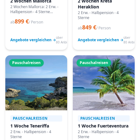
2 Wochen Mallorca
2 Wochen Kreta
Heraklion
2 Wochen Mallorca: 2 Erw. -
Halbpension - 4 Sterne
2 Erw. - Halbpension - 4
Angebote vergleichen,
Sterne
899 €
passende Termine prüfen
ab
/ Person
849 €
und mit Bestpreis-Garantie
ab
/ Person
buchen.
über
über
Angebote vergleichen →
Angebote vergleichen →
80 Anbieter
80 Anbiete
Pauschalreisen
Pauschalreisen
PAUSCHALREISEN
PAUSCHALREISEN
1 Woche Teneriffa
1 Woche Fuerteventura
2 Erw. - Halbpension - 4
2 Erw. - Halbpension - 4
Sterne
Sterne