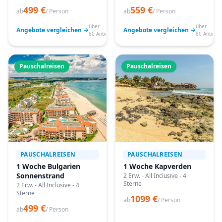
499 €
559 €
ab
/ Person
ab
/ Person
über
über
Angebote vergleichen →
Angebote vergleichen →
80 Anbieter
80 Anbiete
Pauschalreisen
Pauschalreisen
PAUSCHALREISEN
PAUSCHALREISEN
1 Woche Bulgarien
1 Woche Kapverden
Sonnenstrand
2 Erw. - All Inclusive - 4
Sterne
2 Erw. - All Inclusive - 4
Sterne
1099 €
ab
/ Person
499 €
ab
/ Person