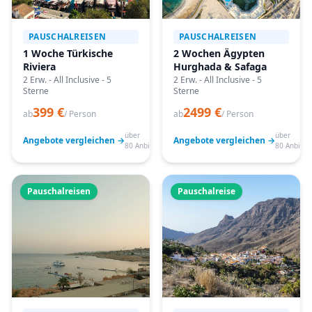
PAUSCHALREISEN
PAUSCHALREISEN
1 Woche Türkische
2 Wochen Ägypten
Riviera
Hurghada & Safaga
2 Erw. - All Inclusive - 5
2 Erw. - All Inclusive - 5
Sterne
Sterne
399 €
2499 €
ab
/ Person
ab
/ Person
über
über
Angebote vergleichen →
Angebote vergleichen →
80 Anbieter
80 Anbiete
Pauschalreisen
Pauschalreise