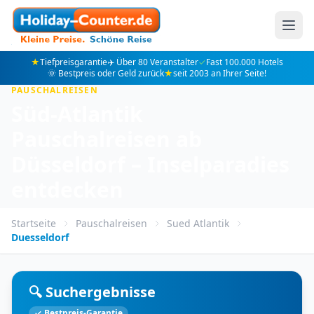
★
Tiefpreisgarantie
✈️ Über 80 Veranstalter
✓
Fast 100.000 Hotels
🌞 Bestpreis oder Geld zurück
★
seit 2003 an Ihrer Seite!
PAUSCHALREISEN
Süd-Atlantik
Pauschalreisen ab
Düsseldorf – Inselparadies
entdecken
Startseite
Pauschalreisen
Sued Atlantik
Duesseldorf
🔍 Suchergebnisse
✓ Bestpreis-Garantie