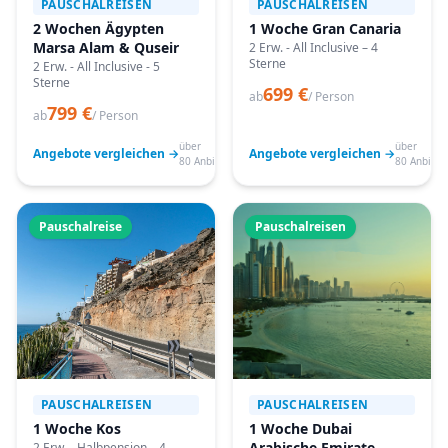
PAUSCHALREISEN
PAUSCHALREISEN
2 Wochen Ägypten
1 Woche Gran Canaria
Marsa Alam & Quseir
2 Erw. - All Inclusive – 4
Sterne
2 Erw. - All Inclusive - 5
Sterne
699 €
ab
/ Person
799 €
ab
/ Person
über
über
Angebote vergleichen →
Angebote vergleichen →
80 Anbieter
80 Anbiete
Pauschalreise
Pauschalreisen
PAUSCHALREISEN
PAUSCHALREISEN
1 Woche Kos
1 Woche Dubai
Arabische Emirate
2 Erw. - Halbpension – 4