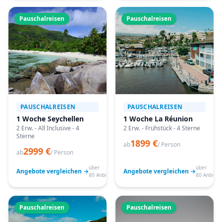
Pauschalreisen
Pauschalreisen
PAUSCHALREISEN
PAUSCHALREISEN
1 Woche Seychellen
1 Woche La Réunion
2 Erw. - All Inclusive - 4
2 Erw. - Frühstück - 4 Sterne
Sterne
1899 €
ab
/ Person
2999 €
ab
/ Person
über
über
Angebote vergleichen →
Angebote vergleichen →
80 Anbieter
80 Anbiete
Pauschalreisen
Pauschalreisen