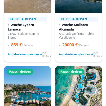
PAUSCHALREISEN
PAUSCHALREISEN
1 Woche Zypern
1 Woche Mallorca
Larnaca
Alcanada
2 Erw. - Halbpension - 4
Alcanada Golf Hotel - ohne
Sterne
Verpflegung
859 €
20000 €
ab
/ Person
ab
/ Person
über
über
Angebote vergleichen →
Angebote vergleichen →
80 Anbieter
80 Anbiete
Pauschalreisen
Pauschalreisen