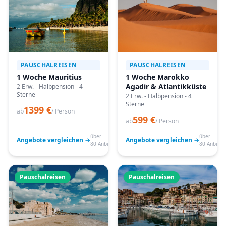
PAUSCHALREISEN
PAUSCHALREISEN
1 Woche Mauritius
1 Woche Marokko
Agadir & Atlantikküste
2 Erw. - Halbpension - 4
Sterne
2 Erw. - Halbpension - 4
Sterne
1399 €
ab
/ Person
599 €
ab
/ Person
über
über
Angebote vergleichen →
Angebote vergleichen →
80 Anbieter
80 Anbiete
Pauschalreisen
Pauschalreisen