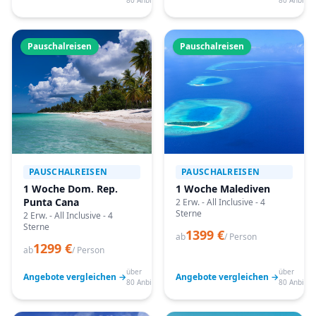
80 Anbieter
80 Anbiete
Pauschalreisen
Pauschalreisen
PAUSCHALREISEN
PAUSCHALREISEN
1 Woche Dom. Rep.
1 Woche Malediven
Punta Cana
2 Erw. - All Inclusive - 4
Sterne
2 Erw. - All Inclusive - 4
Sterne
1399 €
ab
/ Person
1299 €
ab
/ Person
über
über
Angebote vergleichen →
Angebote vergleichen →
80 Anbieter
80 Anbiete