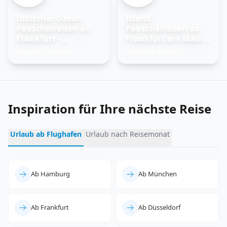
Indischer Ozean
Island
Pauschalreisen ab
Pauschalreisen ab
Frankfurt –
Frankfurt am Main –
Trauminseln
Feuer und Eis
Angebote ansehen
Angebote ansehen
→
→
entdecken
erleben
Inspiration für Ihre nächste Reise
Urlaub ab Flughafen
Urlaub nach Reisemonat
Ab Hamburg
Ab München
Ab Frankfurt
Ab Düsseldorf