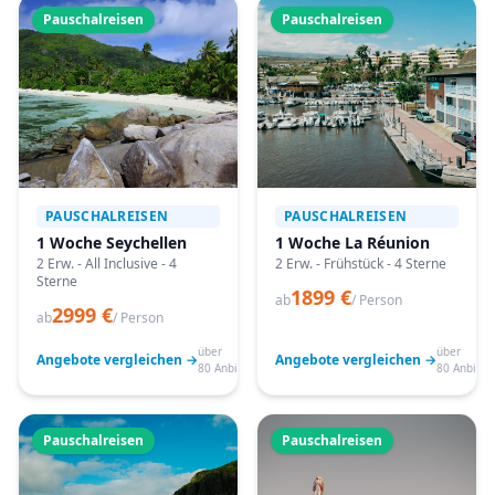
Pauschalreisen
Pauschalreisen
PAUSCHALREISEN
PAUSCHALREISEN
1 Woche Seychellen
1 Woche La Réunion
2 Erw. - All Inclusive - 4
2 Erw. - Frühstück - 4 Sterne
Sterne
1899 €
ab
/ Person
2999 €
ab
/ Person
über
über
Angebote vergleichen →
Angebote vergleichen →
80 Anbieter
80 Anbiete
Pauschalreisen
Pauschalreisen