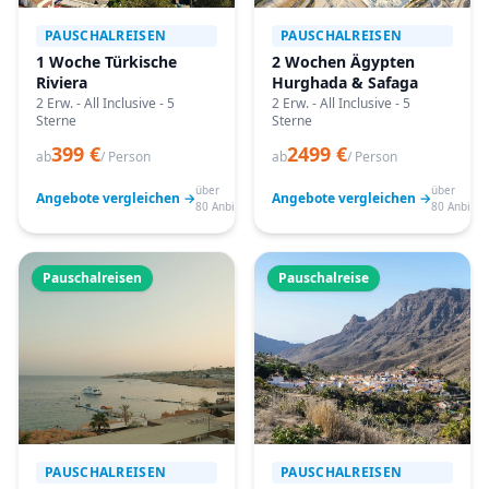
PAUSCHALREISEN
PAUSCHALREISEN
1 Woche Türkische
2 Wochen Ägypten
Riviera
Hurghada & Safaga
2 Erw. - All Inclusive - 5
2 Erw. - All Inclusive - 5
Sterne
Sterne
399 €
2499 €
ab
/ Person
ab
/ Person
über
über
Angebote vergleichen →
Angebote vergleichen →
80 Anbieter
80 Anbiete
Pauschalreisen
Pauschalreise
PAUSCHALREISEN
PAUSCHALREISEN