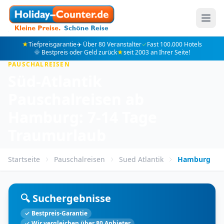
★
Tiefpreisgarantie
✈️ Über 80 Veranstalter
✓
Fast 100.000 Hotels
🌞 Bestpreis oder Geld zurück
★
seit 2003 an Ihrer Seite!
PAUSCHALREISEN
Süd-Atlantik
Pauschalreisen ab
Hamburg: 7-14 Tage
Traumurlaub
Startseite
Pauschalreisen
Sued Atlantik
Hamburg
🔍 Suchergebnisse
✓ Bestpreis-Garantie
✓ Wir vergleichen über 80 Anbieter