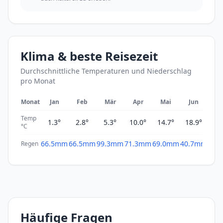
Klima & beste Reisezeit
Durchschnittliche Temperaturen und Niederschlag
pro Monat
Monat
Jan
Feb
Mär
Apr
Mai
Jun
Ju
Temp
1.3°
2.8°
5.3°
10.0°
14.7°
18.9°
22
°C
66.5mm
66.5mm
99.3mm
71.3mm
69.0mm
40.7mm
21.
Regen
Häufige Fragen