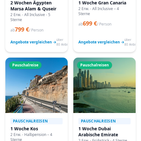
2 Wochen Ägypten
1 Woche Gran Canaria
Marsa Alam & Quseir
2 Erw. - All Inclusive – 4
Sterne
2 Erw. - All Inclusive - 5
Sterne
699 €
ab
/ Person
799 €
ab
/ Person
über
über
Angebote vergleichen →
Angebote vergleichen →
80 Anbieter
80 Anbiete
Pauschalreise
Pauschalreisen
PAUSCHALREISEN
PAUSCHALREISEN
1 Woche Kos
1 Woche Dubai
Arabische Emirate
2 Erw. - Halbpension – 4
Sterne
2 Erw. - Frühstück - 4 Sterne