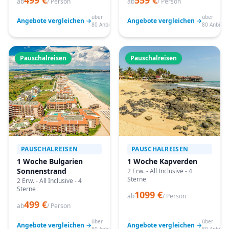
499 €
559 €
ab
/ Person
ab
/ Person
über
über
Angebote vergleichen →
Angebote vergleichen →
80 Anbieter
80 Anbiete
Pauschalreisen
Pauschalreisen
PAUSCHALREISEN
PAUSCHALREISEN
1 Woche Bulgarien
1 Woche Kapverden
Sonnenstrand
2 Erw. - All Inclusive - 4
Sterne
2 Erw. - All Inclusive - 4
Sterne
1099 €
ab
/ Person
499 €
ab
/ Person
über
über
Angebote vergleichen →
Angebote vergleichen →