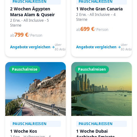
PAUSCHALREISEN
PAUSCHALREISEN
2 Wochen Ägypten
1 Woche Gran Canaria
Marsa Alam & Quseir
2 Erw. - All Inclusive – 4
Sterne
2 Erw. - All Inclusive - 5
Sterne
699 €
ab
/ Person
799 €
ab
/ Person
über
über
Angebote vergleichen →
Angebote vergleichen →
80 Anbieter
80 Anbiete
Pauschalreise
Pauschalreisen
PAUSCHALREISEN
PAUSCHALREISEN
1 Woche Kos
1 Woche Dubai
Arabische Emirate
2 Erw. - Halbpension – 4