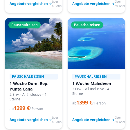
über
über
Angebote vergleichen →
Angebote vergleichen →
80 Anbieter
80 Anbiete
Pauschalreisen
Pauschalreisen
PAUSCHALREISEN
PAUSCHALREISEN
1 Woche Dom. Rep.
1 Woche Malediven
Punta Cana
2 Erw. - All Inclusive - 4
Sterne
2 Erw. - All Inclusive - 4
Sterne
1399 €
ab
/ Person
1299 €
ab
/ Person
über
über
Angebote vergleichen →
Angebote vergleichen →
80 Anbieter
80 Anbiete