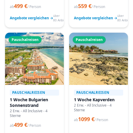
499 €
559 €
ab
/ Person
ab
/ Person
über
über
Angebote vergleichen →
Angebote vergleichen →
80 Anbieter
80 Anbiete
Pauschalreisen
Pauschalreisen
PAUSCHALREISEN
PAUSCHALREISEN
1 Woche Bulgarien
1 Woche Kapverden
Sonnenstrand
2 Erw. - All Inclusive - 4
Sterne
2 Erw. - All Inclusive - 4
Sterne
1099 €
ab
/ Person
499 €
ab
/ Person