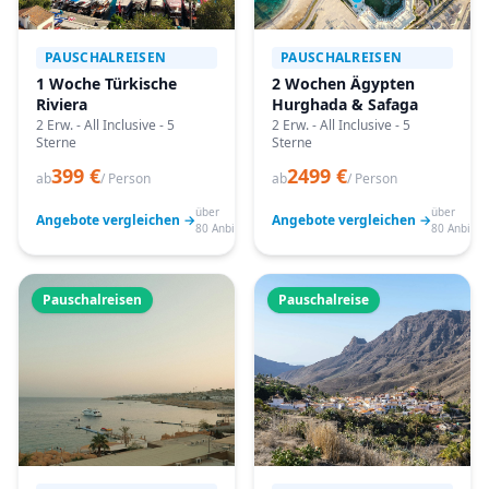
PAUSCHALREISEN
PAUSCHALREISEN
1 Woche Türkische
2 Wochen Ägypten
Riviera
Hurghada & Safaga
2 Erw. - All Inclusive - 5
2 Erw. - All Inclusive - 5
Sterne
Sterne
399 €
2499 €
ab
/ Person
ab
/ Person
über
über
Angebote vergleichen →
Angebote vergleichen →
80 Anbieter
80 Anbiete
Pauschalreisen
Pauschalreise