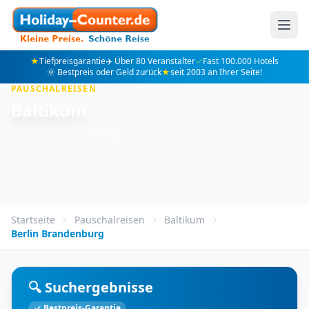
★
Tiefpreisgarantie
✈️ Über 80 Veranstalter
✓
Fast 100.000 Hotels
🌞 Bestpreis oder Geld zurück
★
seit 2003 an Ihrer Seite!
PAUSCHALREISEN
Baltikum
ab Berlin-Brandenburg
Startseite
Pauschalreisen
Baltikum
Berlin Brandenburg
🔍 Suchergebnisse
✓ Bestpreis-Garantie