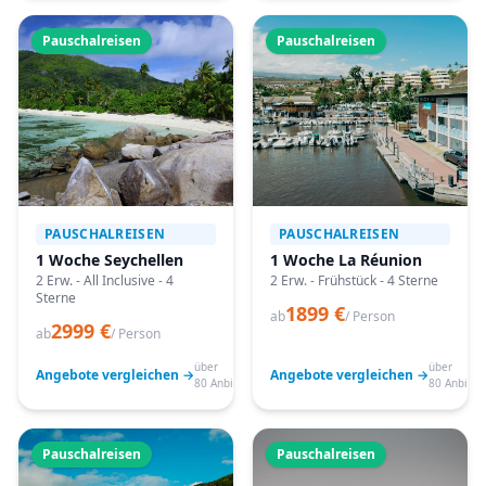
Pauschalreisen
Pauschalreisen
PAUSCHALREISEN
PAUSCHALREISEN
1 Woche Seychellen
1 Woche La Réunion
2 Erw. - All Inclusive - 4
2 Erw. - Frühstück - 4 Sterne
Sterne
1899 €
ab
/ Person
2999 €
ab
/ Person
über
über
Angebote vergleichen →
Angebote vergleichen →
80 Anbieter
80 Anbiete
Pauschalreisen
Pauschalreisen