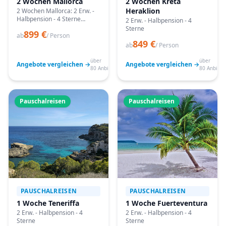
2 Wochen Mallorca
2 Wochen Kreta
Heraklion
2 Wochen Mallorca: 2 Erw. -
Halbpension - 4 Sterne
2 Erw. - Halbpension - 4
Angebote vergleichen,
Sterne
899 €
passende Termine prüfen
ab
/ Person
849 €
und mit Bestpreis-Garantie
ab
/ Person
buchen.
über
über
Angebote vergleichen →
Angebote vergleichen →
80 Anbieter
80 Anbiete
Pauschalreisen
Pauschalreisen
PAUSCHALREISEN
PAUSCHALREISEN
1 Woche Teneriffa
1 Woche Fuerteventura
2 Erw. - Halbpension - 4
2 Erw. - Halbpension - 4
Sterne
Sterne