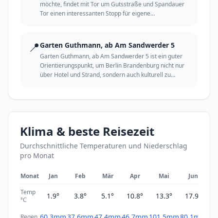
möchte, findet mit Tor um Gutsstraße und Spandauer
Tor einen interessanten Stopp für eigene
Entdeckungen.
📍
Garten Guthmann, ab Am Sandwerder 5
Garten Guthmann, ab Am Sandwerder 5 ist ein guter
Orientierungspunkt, um Berlin Brandenburg nicht nur
über Hotel und Strand, sondern auch kulturell zu
erleben.
Klima & beste Reisezeit
Durchschnittliche Temperaturen und Niederschlag
pro Monat
Monat
Jan
Feb
Mär
Apr
Mai
Jun
Temp
1.9°
3.8°
5.1°
10.8°
13.3°
17.9°
2
°C
60.3mm
37.6mm
47.4mm
46.7mm
101.5mm
80.1mm
61
Regen