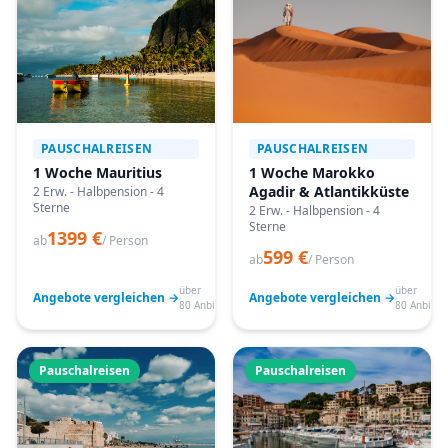
PAUSCHALREISEN
PAUSCHALREISEN
1 Woche Mauritius
1 Woche Marokko
Agadir & Atlantikküste
2 Erw. - Halbpension - 4
Sterne
2 Erw. - Halbpension - 4
Sterne
1399 €
ab
/ Person
599 €
ab
/ Person
über
über
Angebote vergleichen →
Angebote vergleichen →
80 Anbieter
80 Anbiete
Pauschalreisen
Pauschalreisen