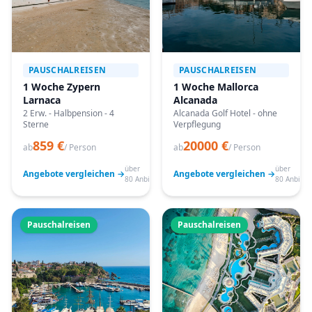
PAUSCHALREISEN
PAUSCHALREISEN
1 Woche Zypern
1 Woche Mallorca
Larnaca
Alcanada
2 Erw. - Halbpension - 4
Alcanada Golf Hotel - ohne
Sterne
Verpflegung
859 €
20000 €
ab
/ Person
ab
/ Person
über
über
Angebote vergleichen →
Angebote vergleichen →
80 Anbieter
80 Anbiete
Pauschalreisen
Pauschalreisen