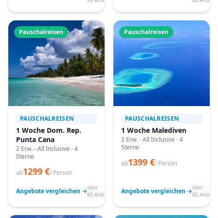
80 Anbieter
80 Anbiete
Pauschalreisen
Pauschalreisen
PAUSCHALREISEN
PAUSCHALREISEN
1 Woche Dom. Rep.
1 Woche Malediven
Punta Cana
2 Erw. - All Inclusive - 4
Sterne
2 Erw. - All Inclusive - 4
Sterne
1399 €
ab
/ Person
1299 €
ab
/ Person
über
über
Angebote vergleichen →
Angebote vergleichen →
80 Anbieter
80 Anbiete