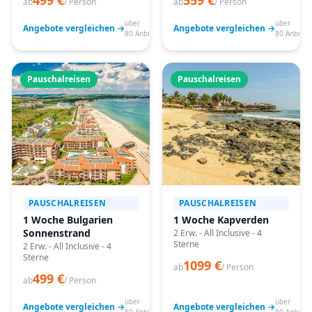
499 €
559 €
ab
/ Person
ab
/ Person
über
über
Angebote vergleichen →
Angebote vergleichen →
80 Anbieter
80 Anbiete
Pauschalreisen
Pauschalreisen
PAUSCHALREISEN
PAUSCHALREISEN
1 Woche Bulgarien
1 Woche Kapverden
Sonnenstrand
2 Erw. - All Inclusive - 4
Sterne
2 Erw. - All Inclusive - 4
Sterne
1099 €
ab
/ Person
499 €
ab
/ Person
über
über
Angebote vergleichen →
Angebote vergleichen →