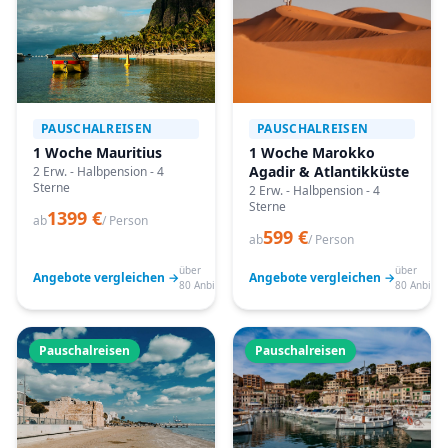
PAUSCHALREISEN
PAUSCHALREISEN
1 Woche Mauritius
1 Woche Marokko
Agadir & Atlantikküste
2 Erw. - Halbpension - 4
Sterne
2 Erw. - Halbpension - 4
Sterne
1399 €
ab
/ Person
599 €
ab
/ Person
über
über
Angebote vergleichen →
Angebote vergleichen →
80 Anbieter
80 Anbiete
Pauschalreisen
Pauschalreisen