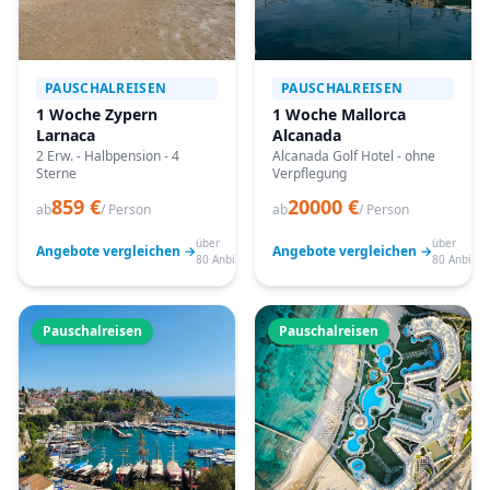
PAUSCHALREISEN
PAUSCHALREISEN
1 Woche Zypern
1 Woche Mallorca
Larnaca
Alcanada
2 Erw. - Halbpension - 4
Alcanada Golf Hotel - ohne
Sterne
Verpflegung
859 €
20000 €
ab
/ Person
ab
/ Person
über
über
Angebote vergleichen →
Angebote vergleichen →
80 Anbieter
80 Anbiete
Pauschalreisen
Pauschalreisen