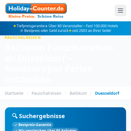
★
Tiefpreisgarantie
✈️ Über 80 Veranstalter
✓
Fast 100.000 Hotels
🌞 Bestpreis oder Geld zurück
★
seit 2003 an Ihrer Seite!
PAUSCHALREISEN
Baltikum Pauschalreisen
ab Düsseldorf –
Nordeuropas Perlen
entdecken
Startseite
Pauschalreisen
Baltikum
Duesseldorf
🔍 Suchergebnisse
✓ Bestpreis-Garantie
✓ Wir vergleichen über 80 Anbieter