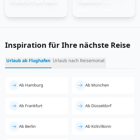
Frankfurt am Main
Frankfurt –
Trauminseln
Angebote ansehen
Angebote ansehen
→
→
entdecken
Inspiration für Ihre nächste Reise
Urlaub ab Flughafen
Urlaub nach Reisemonat
Ab Hamburg
Ab München
Ab Frankfurt
Ab Düsseldorf
Ab Berlin
Ab Köln/Bonn