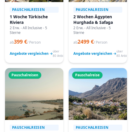
PAUSCHALREISEN
PAUSCHALREISEN
1 Woche Türkische
2 Wochen Ägypten
Riviera
Hurghada & Safaga
2 Erw. - All Inclusive - 5
2 Erw. - All Inclusive - 5
Sterne
Sterne
399 €
2499 €
ab
/ Person
ab
/ Person
über
über
Angebote vergleichen →
Angebote vergleichen →
80 Anbieter
80 Anbiete
Pauschalreisen
Pauschalreise
PAUSCHALREISEN
PAUSCHALREISEN