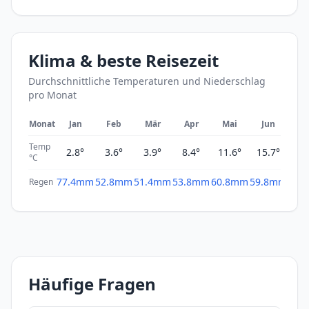
Klima & beste Reisezeit
Durchschnittliche Temperaturen und Niederschlag
pro Monat
Monat
Jan
Feb
Mär
Apr
Mai
Jun
Ju
Temp
2.8°
3.6°
3.9°
8.4°
11.6°
15.7°
17
°C
77.4mm
52.8mm
51.4mm
53.8mm
60.8mm
59.8mm
56.
Regen
Häufige Fragen