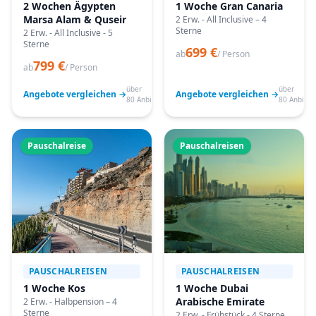
2 Wochen Ägypten
1 Woche Gran Canaria
Marsa Alam & Quseir
2 Erw. - All Inclusive – 4
Sterne
2 Erw. - All Inclusive - 5
Sterne
699 €
ab
/ Person
799 €
ab
/ Person
über
über
Angebote vergleichen →
Angebote vergleichen →
80 Anbieter
80 Anbiete
Pauschalreise
Pauschalreisen
PAUSCHALREISEN
PAUSCHALREISEN
1 Woche Kos
1 Woche Dubai
Arabische Emirate
2 Erw. - Halbpension – 4
Sterne
2 Erw. - Frühstück - 4 Sterne