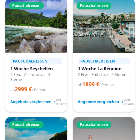
Pauschalreisen
Pauschalreisen
PAUSCHALREISEN
PAUSCHALREISEN
1 Woche Seychellen
1 Woche La Réunion
2 Erw. - All Inclusive - 4
2 Erw. - Frühstück - 4 Sterne
Sterne
1899 €
ab
/ Person
2999 €
ab
/ Person
über
über
Angebote vergleichen →
Angebote vergleichen →
80 Anbieter
80 Anbiete
Pauschalreisen
Pauschalreisen