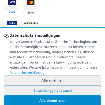
S
€
PA
AMEX
Überweisung
PayPal
SSL-verschlüsselt
🍪
Datenschutz-Einstellungen
Wir verwenden Cookies und ähnliche Technologien, um
SERVICE
dir das bestmögliche Nutzererlebnis zu bieten. Einige
Über uns
sind technisch notwendig, andere helfen uns, unsere
Buchungsinformationen
Website zu verbessern und dir relevante Inhalte
Bestpreis-Garantie
anzuzeigen. Du kannst deine Einwilligung jederzeit
widerrufen. Weitere Informationen findest du in unserer
Kostenloser Rückruf
Datenschutzerklärung
.
Allgemeine Anfragen
Blacklist Airlines
Alle ablehnen
Einstellungen anpassen
© 2026 www.holiday-counter.de ist eine Marke der SANIXX GmbH
Alle akzeptieren
Impressum
Datenschutz
AGB
🍪 Cookie-Einstellungen