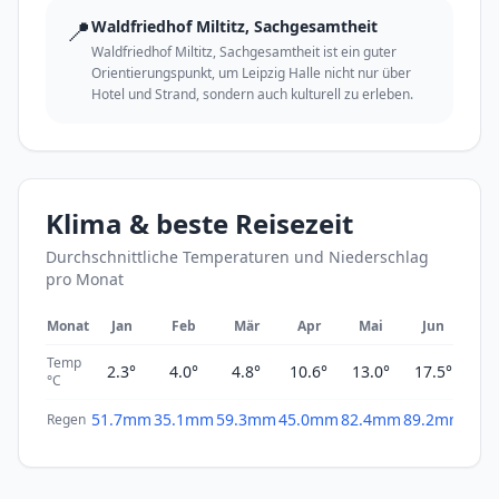
📍
Waldfriedhof Miltitz, Sachgesamtheit
Waldfriedhof Miltitz, Sachgesamtheit ist ein guter
Orientierungspunkt, um Leipzig Halle nicht nur über
Hotel und Strand, sondern auch kulturell zu erleben.
Klima & beste Reisezeit
Durchschnittliche Temperaturen und Niederschlag
pro Monat
Monat
Jan
Feb
Mär
Apr
Mai
Jun
Ju
Temp
2.3°
4.0°
4.8°
10.6°
13.0°
17.5°
19
°C
51.7mm
35.1mm
59.3mm
45.0mm
82.4mm
89.2mm
69.
Regen