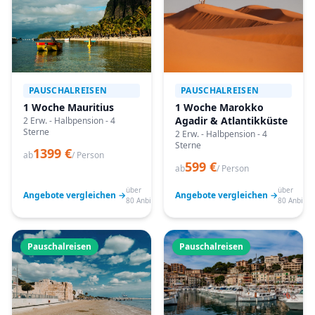
PAUSCHALREISEN
PAUSCHALREISEN
1 Woche Mauritius
1 Woche Marokko
Agadir & Atlantikküste
2 Erw. - Halbpension - 4
Sterne
2 Erw. - Halbpension - 4
Sterne
1399 €
ab
/ Person
599 €
ab
/ Person
über
über
Angebote vergleichen →
Angebote vergleichen →
80 Anbieter
80 Anbiete
Pauschalreisen
Pauschalreisen