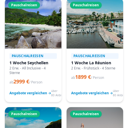
Pauschalreisen
Pauschalreisen
PAUSCHALREISEN
PAUSCHALREISEN
1 Woche Seychellen
1 Woche La Réunion
2 Erw. - All Inclusive - 4
2 Erw. - Frühstück - 4 Sterne
Sterne
1899 €
ab
/ Person
2999 €
ab
/ Person
über
über
Angebote vergleichen →
Angebote vergleichen →
80 Anbieter
80 Anbiete
Pauschalreisen
Pauschalreisen