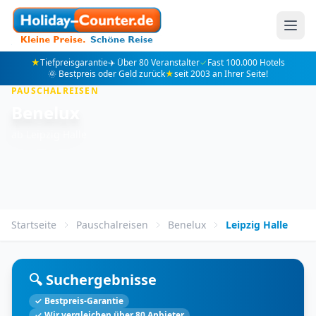
★
Tiefpreisgarantie
✈️ Über 80 Veranstalter
✓
Fast 100.000 Hotels
🌞 Bestpreis oder Geld zurück
★
seit 2003 an Ihrer Seite!
PAUSCHALREISEN
Benelux
ab Leipzig Halle
Startseite
Pauschalreisen
Benelux
Leipzig Halle
🔍 Suchergebnisse
✓ Bestpreis-Garantie
✓ Wir vergleichen über 80 Anbieter