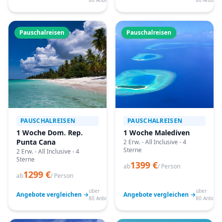
80 Anbieter
80 Anbiete
Pauschalreisen
Pauschalreisen
PAUSCHALREISEN
PAUSCHALREISEN
1 Woche Dom. Rep.
1 Woche Malediven
Punta Cana
2 Erw. - All Inclusive - 4
Sterne
2 Erw. - All Inclusive - 4
Sterne
1399 €
ab
/ Person
1299 €
ab
/ Person
über
über
Angebote vergleichen →
Angebote vergleichen →
80 Anbieter
80 Anbiete