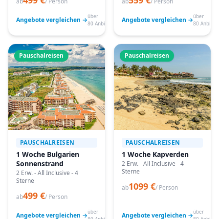
499 €
559 €
ab
/ Person
ab
/ Person
über
über
Angebote vergleichen →
Angebote vergleichen →
80 Anbieter
80 Anbiete
Pauschalreisen
Pauschalreisen
PAUSCHALREISEN
PAUSCHALREISEN
1 Woche Bulgarien
1 Woche Kapverden
Sonnenstrand
2 Erw. - All Inclusive - 4
Sterne
2 Erw. - All Inclusive - 4
Sterne
1099 €
ab
/ Person
499 €
ab
/ Person
über
über
Angebote vergleichen →
Angebote vergleichen →