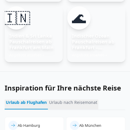
🇮🇳
🌊
Indien & Sri Lanka
Indischer Ozean
Pauschalreisen ab
Pauschalreisen ab
Frankfurt am Main
Frankfurt –
Trauminseln
Angebote ansehen
Angebote ansehen
→
→
entdecken
Inspiration für Ihre nächste Reise
Urlaub ab Flughafen
Urlaub nach Reisemonat
Ab Hamburg
Ab München