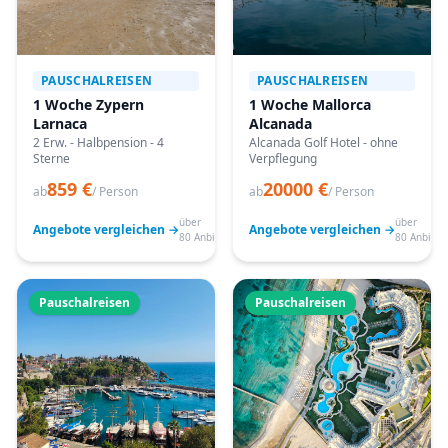
PAUSCHALREISEN
PAUSCHALREISEN
1 Woche Zypern
1 Woche Mallorca
Larnaca
Alcanada
2 Erw. - Halbpension - 4
Alcanada Golf Hotel - ohne
Sterne
Verpflegung
859 €
20000 €
ab
/ Person
ab
/ Person
über
über
Angebote vergleichen →
Angebote vergleichen →
80 Anbieter
80 Anbiete
Pauschalreisen
Pauschalreisen