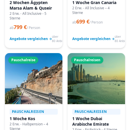
2 Wochen Ägypten
1 Woche Gran Canaria
Marsa Alam & Quseir
2 Erw. - All Inclusive – 4
Sterne
2 Erw. - All Inclusive - 5
Sterne
699 €
ab
/ Person
799 €
ab
/ Person
über
über
Angebote vergleichen →
Angebote vergleichen →
80 Anbieter
80 Anbiete
Pauschalreise
Pauschalreisen
PAUSCHALREISEN
PAUSCHALREISEN
1 Woche Kos
1 Woche Dubai
Arabische Emirate
2 Erw. - Halbpension – 4
Sterne
2 Erw. - Frühstück - 4 Sterne