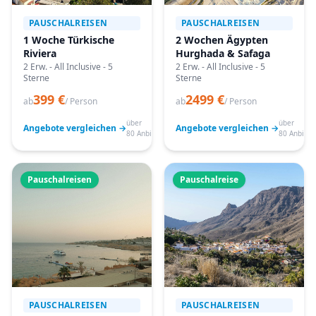
PAUSCHALREISEN
PAUSCHALREISEN
1 Woche Türkische
2 Wochen Ägypten
Riviera
Hurghada & Safaga
2 Erw. - All Inclusive - 5
2 Erw. - All Inclusive - 5
Sterne
Sterne
399 €
2499 €
ab
/ Person
ab
/ Person
über
über
Angebote vergleichen →
Angebote vergleichen →
80 Anbieter
80 Anbiete
Pauschalreisen
Pauschalreise
PAUSCHALREISEN
PAUSCHALREISEN