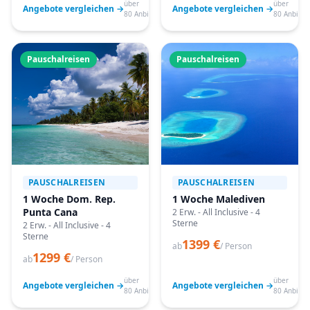
über
über
Angebote vergleichen →
Angebote vergleichen →
80 Anbieter
80 Anbiete
Pauschalreisen
Pauschalreisen
PAUSCHALREISEN
PAUSCHALREISEN
1 Woche Dom. Rep.
1 Woche Malediven
Punta Cana
2 Erw. - All Inclusive - 4
Sterne
2 Erw. - All Inclusive - 4
Sterne
1399 €
ab
/ Person
1299 €
ab
/ Person
über
über
Angebote vergleichen →
Angebote vergleichen →
80 Anbieter
80 Anbiete