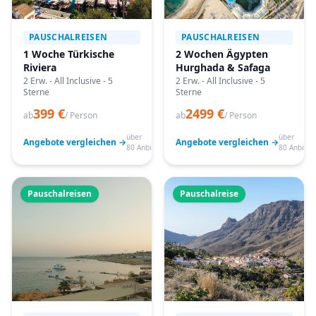
PAUSCHALREISEN
PAUSCHALREISEN
1 Woche Türkische
2 Wochen Ägypten
Riviera
Hurghada & Safaga
2 Erw. - All Inclusive - 5
2 Erw. - All Inclusive - 5
Sterne
Sterne
399 €
2499 €
ab
/ Person
ab
/ Person
über
über
Angebote vergleichen →
Angebote vergleichen →
80 Anbieter
80 Anbiete
Pauschalreisen
Pauschalreise