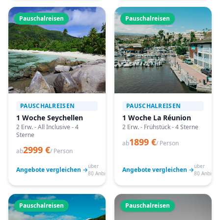
Pauschalreisen
Pauschalreisen
PAUSCHALREISEN
PAUSCHALREISEN
1 Woche Seychellen
1 Woche La Réunion
2 Erw. - All Inclusive - 4
2 Erw. - Frühstück - 4 Sterne
Sterne
1899 €
ab
/ Person
2999 €
ab
/ Person
über
über
Angebote vergleichen →
Angebote vergleichen →
80 Anbieter
80 Anbiete
Pauschalreisen
Pauschalreisen