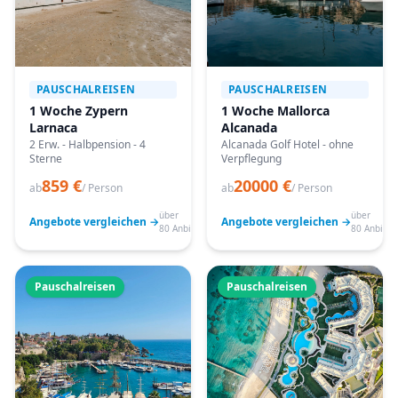
PAUSCHALREISEN
PAUSCHALREISEN
1 Woche Zypern
1 Woche Mallorca
Larnaca
Alcanada
2 Erw. - Halbpension - 4
Alcanada Golf Hotel - ohne
Sterne
Verpflegung
859 €
20000 €
ab
/ Person
ab
/ Person
über
über
Angebote vergleichen →
Angebote vergleichen →
80 Anbieter
80 Anbiete
Pauschalreisen
Pauschalreisen