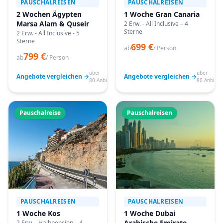
PAUSCHALREISEN
PAUSCHALREISEN
2 Wochen Ägypten
1 Woche Gran Canaria
Marsa Alam & Quseir
2 Erw. - All Inclusive – 4
Sterne
2 Erw. - All Inclusive - 5
Sterne
699 €
ab
/ Person
799 €
ab
/ Person
über
über
Angebote vergleichen →
Angebote vergleichen →
80 Anbieter
80 Anbiete
Pauschalreise
Pauschalreisen
PAUSCHALREISEN
PAUSCHALREISEN
1 Woche Kos
1 Woche Dubai
Arabische Emirate
2 Erw. - Halbpension – 4