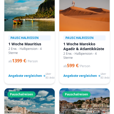
PAUSCHALREISEN
PAUSCHALREISEN
1 Woche Mauritius
1 Woche Marokko
Agadir & Atlantikküste
2 Erw. - Halbpension - 4
Sterne
2 Erw. - Halbpension - 4
Sterne
1399 €
ab
/ Person
599 €
ab
/ Person
über
über
Angebote vergleichen →
Angebote vergleichen →
80 Anbieter
80 Anbiete
Pauschalreisen
Pauschalreisen