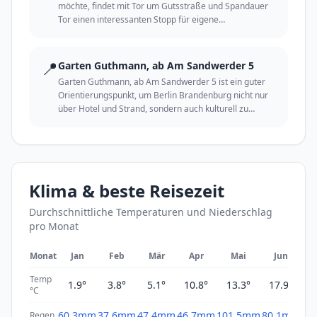
möchte, findet mit Tor um Gutsstraße und Spandauer
Tor einen interessanten Stopp für eigene
Entdeckungen.
📍
Garten Guthmann, ab Am Sandwerder 5
Garten Guthmann, ab Am Sandwerder 5 ist ein guter
Orientierungspunkt, um Berlin Brandenburg nicht nur
über Hotel und Strand, sondern auch kulturell zu
erleben.
Klima & beste Reisezeit
Durchschnittliche Temperaturen und Niederschlag
pro Monat
Monat
Jan
Feb
Mär
Apr
Mai
Jun
Temp
1.9°
3.8°
5.1°
10.8°
13.3°
17.9°
2
°C
60.3mm
37.6mm
47.4mm
46.7mm
101.5mm
80.1mm
61
Regen