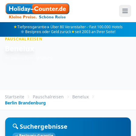
★
Tiefpreisgarantie
✈️ Über 80 Veranstalter
✓
Fast 100.000 Hotels
🌞 Bestpreis oder Geld zurück
★
seit 2003 an Ihrer Seite!
PAUSCHALREISEN
Benelux
ab Berlin-Brandenburg
Startseite
Pauschalreisen
Benelux
Berlin Brandenburg
🔍 Suchergebnisse
✓ Bestpreis-Garantie