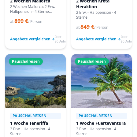
2 Wochen Mallorca
2 Wochen Kreta
Heraklion
2 Wochen Mallorca: 2 Erw. -
Halbpension - 4 Sterne
2 Erw. - Halbpension - 4
Angebote vergleichen,
Sterne
899 €
passende Termine prüfen
ab
/ Person
849 €
und mit Bestpreis-Garantie
ab
/ Person
buchen.
über
über
Angebote vergleichen →
Angebote vergleichen →
80 Anbieter
80 Anbiete
Pauschalreisen
Pauschalreisen
PAUSCHALREISEN
PAUSCHALREISEN
1 Woche Teneriffa
1 Woche Fuerteventura
2 Erw. - Halbpension - 4
2 Erw. - Halbpension - 4
Sterne
Sterne