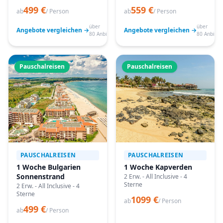
499 €
559 €
ab
/ Person
ab
/ Person
über
über
Angebote vergleichen →
Angebote vergleichen →
80 Anbieter
80 Anbiete
Pauschalreisen
Pauschalreisen
PAUSCHALREISEN
PAUSCHALREISEN
1 Woche Bulgarien
1 Woche Kapverden
Sonnenstrand
2 Erw. - All Inclusive - 4
Sterne
2 Erw. - All Inclusive - 4
Sterne
1099 €
ab
/ Person
499 €
ab
/ Person