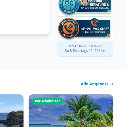
Mo–Fr 8–22 · Sa 9–22
So & Feiertags 11–22 Uhr
Alle Angebote →
Pauschalreisen