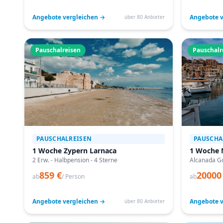
Angebote vergleichen →
Angebote v
über 80 Anbieter
Pauschalreisen
Pauschalr
PAUSCHALREISEN
PAUSCHA
1 Woche Zypern Larnaca
1 Woche 
2 Erw. - Halbpension - 4 Sterne
Alcanada Go
859 €
20000
ab
/ Person
ab
Angebote vergleichen →
Angebote v
über 80 Anbieter