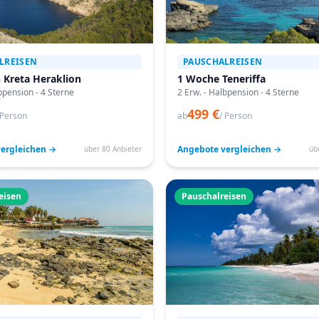
LREISEN
PAUSCHALREISEN
 Kreta Heraklion
1 Woche Teneriffa
bpension - 4 Sterne
2 Erw. - Halbpension - 4 Sterne
499 €
 Person
ab
/ Person
ergleichen →
Angebote vergleichen →
über 80 Anbieter
üb
eisen
Pauschalreisen