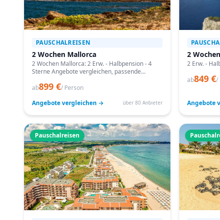
PAUSCHALREISEN
PAUSCHA
2 Wochen Mallorca
2 Wochen
2 Wochen Mallorca: 2 Erw. - Halbpension - 4
2 Erw. - Hal
Sterne Angebote vergleichen, passende
849 €
Termine prüfen und mit Bestpreis-Garantie
ab
/
899 €
buchen.
ab
/ Person
Angebote vergleichen →
Angebote v
über 80 Anbieter
Pauschalreisen
Pauschalr