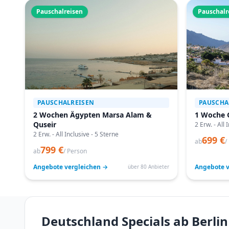
Pauschalreisen
Pauschalr
PAUSCHALREISEN
PAUSCHA
2 Wochen Ägypten Marsa Alam &
1 Woche 
Quseir
2 Erw. - All 
2 Erw. - All Inclusive - 5 Sterne
699 €
ab
/
799 €
ab
/ Person
Angebote vergleichen →
Angebote v
über 80 Anbieter
Deutschland Specials ab Berli