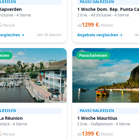
LREISEN
PAUSCHALREISEN
Kapverden
1 Woche Dom. Rep. Punta C
Inclusive - 4 Sterne
2 Erw. - All Inclusive - 4 Sterne
€
1299 €
/ Person
ab
/ Person
ergleichen →
Angebote vergleichen →
über 80 Anbieter
üb
eisen
Pauschalreisen
LREISEN
PAUSCHALREISEN
La Réunion
1 Woche Mauritius
hstück - 4 Sterne
2 Erw. - Halbpension - 4 Sterne
€
1399 €
/ Person
ab
/ Person