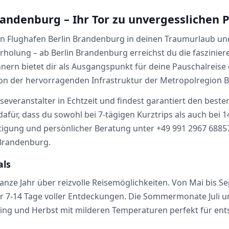
randenburg – Ihr Tor zu unvergesslichen 
nen Flughafen Berlin Brandenburg in deinen Traumurlaub un
holung – ab Berlin Brandenburg erreichst du die faszinier
hnern bietet dir als Ausgangspunkt für deine Pauschalreis
von der hervorragenden Infrastruktur der Metropolregion Be
iseveranstalter in Echtzeit und findest garantiert den beste
dafür, dass du sowohl bei 7-tägigen Kurztrips als auch bei 
tigung und persönlicher Beratung unter +49 991 2967 68857 
 Brandenburg.
als
ganze Jahr über reizvolle Reisemöglichkeiten. Von Mai bis
ür 7-14 Tage voller Entdeckungen. Die Sommermonate Juli
ing und Herbst mit milderen Temperaturen perfekt für en