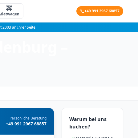
🚕
+49 991 2967 68857
Mietwagen
it 2003 an Ihrer Seite!
denburg –
Persönliche Beratung
Warum bei uns
+49 991 2967 68857
buchen?