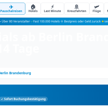
✈️
🏠
⚡
🚢
🛩️
Pauschalreisen
Hotels
Last Minute
Kreuzfahrten
Flüge
️ Über 80 Veranstalter
·
✓
Fast 100.000 Hotels
·
🌞 Bestpreis oder Geld zurück
·
★
se
als ab Berlin Bran
14 Tage
Berlin Brandenburg
✓ Sofort Buchungsbestätigung