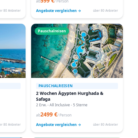
599 €
ab
/ Person
Angebote vergleichen →
er 80 Anbieter
über 80 Anbieter
Pauschalreisen
PAUSCHALREISEN
2 Wochen Ägypten Hurghada &
Safaga
2 Erw. - All Inclusive - 5 Sterne
2499 €
ab
/ Person
Angebote vergleichen →
er 80 Anbieter
über 80 Anbieter