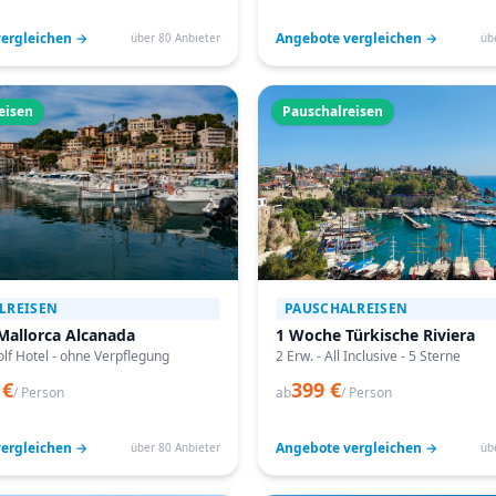
ergleichen →
Angebote vergleichen →
über 80 Anbieter
üb
eisen
Pauschalreisen
LREISEN
PAUSCHALREISEN
Mallorca Alcanada
1 Woche Türkische Riviera
lf Hotel - ohne Verpflegung
2 Erw. - All Inclusive - 5 Sterne
 €
399 €
/ Person
ab
/ Person
ergleichen →
Angebote vergleichen →
über 80 Anbieter
üb