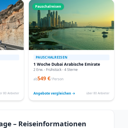
Pauschalreisen
PAUSCHALREISEN
1 Woche Dubai Arabische Emirate
2 Erw. - Frühstück - 4 Sterne
549 €
ab
/ Person
Angebote vergleichen →
er 80 Anbieter
über 80 Anbieter
Tage – Reiseinformationen