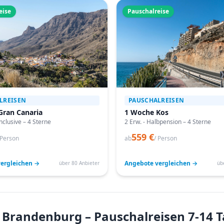
eise
Pauschalreise
LREISEN
PAUSCHALREISEN
Gran Canaria
1 Woche Kos
Inclusive – 4 Sterne
2 Erw. - Halbpension – 4 Sterne
559 €
 Person
ab
/ Person
ergleichen →
Angebote vergleichen →
über 80 Anbieter
üb
n Brandenburg – Pauschalreisen 7-14 