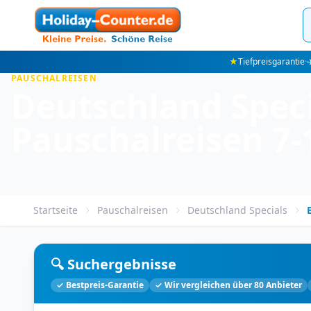
★
Tiefpreisgarantie
·
✈
PAUSCHALREISEN
Deutschland Speci
Pauschalreisen 7-
Startseite
Pauschalreisen
Deutschland Specials
🔍 Suchergebnisse
✓ Bestpreis-Garantie
✓ Wir vergleichen über 80 Anbieter