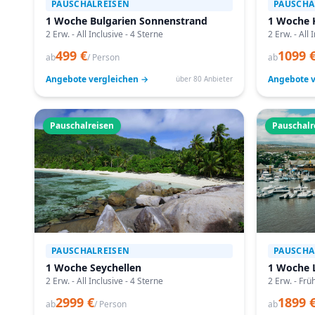
PAUSCHALREISEN
PAUSCHA
1 Woche Bulgarien Sonnenstrand
1 Woche 
2 Erw. - All Inclusive - 4 Sterne
2 Erw. - All 
499 €
1099 
ab
/ Person
ab
Angebote vergleichen →
Angebote v
über 80 Anbieter
Pauschalreisen
Pauschalr
PAUSCHALREISEN
PAUSCHA
1 Woche Seychellen
1 Woche 
2 Erw. - All Inclusive - 4 Sterne
2 Erw. - Frü
2999 €
1899 
ab
/ Person
ab