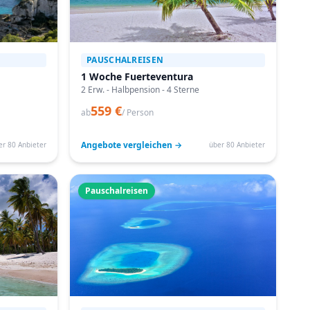
PAUSCHALREISEN
1 Woche Fuerteventura
2 Erw. - Halbpension - 4 Sterne
559 €
ab
/ Person
Angebote vergleichen →
er 80 Anbieter
über 80 Anbieter
Pauschalreisen