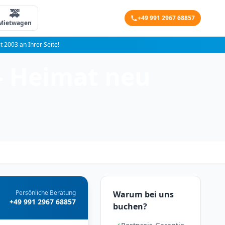
🚕
+49 991 2967 68857
Mietwagen
it 2003 an Ihrer Seite!
– Heimat neu
Persönliche Beratung
Warum bei uns
+49 991 2967 68857
buchen?