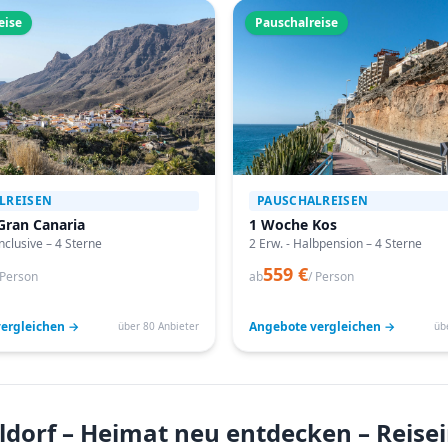
eise
Pauschalreise
LREISEN
PAUSCHALREISEN
Gran Canaria
1 Woche Kos
Inclusive – 4 Sterne
2 Erw. - Halbpension – 4 Sterne
559 €
 Person
ab
/ Person
ergleichen →
Angebote vergleichen →
über 80 Anbieter
üb
ldorf – Heimat neu entdecken – Reis