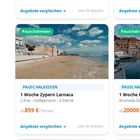
Angebote vergleichen →
Angebote v
über 80 Anbieter
Pauschalreisen
Pauschalr
PAUSCHALREISEN
PAUSCHA
1 Woche Zypern Larnaca
1 Woche 
2 Erw. - Halbpension - 4 Sterne
Alcanada Go
859 €
20000
ab
/ Person
ab
Angebote vergleichen →
Angebote v
über 80 Anbieter