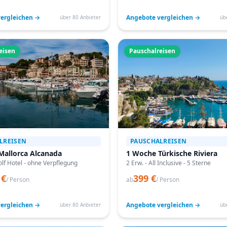
ergleichen →
Angebote vergleichen →
über 80 Anbieter
üb
eisen
Pauschalreisen
LREISEN
PAUSCHALREISEN
Mallorca Alcanada
1 Woche Türkische Riviera
lf Hotel - ohne Verpflegung
2 Erw. - All Inclusive - 5 Sterne
 €
399 €
/ Person
ab
/ Person
ergleichen →
Angebote vergleichen →
über 80 Anbieter
üb