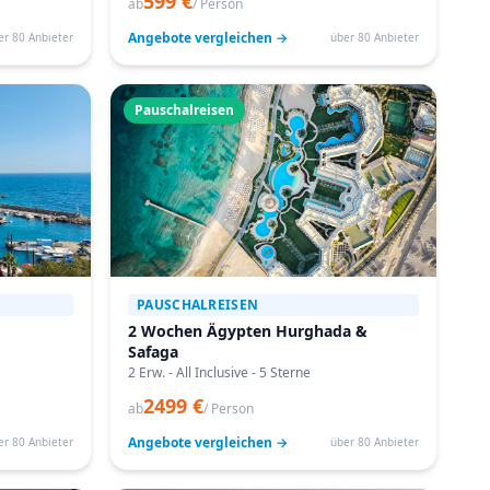
599 €
ab
/ Person
Angebote vergleichen →
er 80 Anbieter
über 80 Anbieter
Pauschalreisen
PAUSCHALREISEN
2 Wochen Ägypten Hurghada &
Safaga
2 Erw. - All Inclusive - 5 Sterne
2499 €
ab
/ Person
Angebote vergleichen →
er 80 Anbieter
über 80 Anbieter