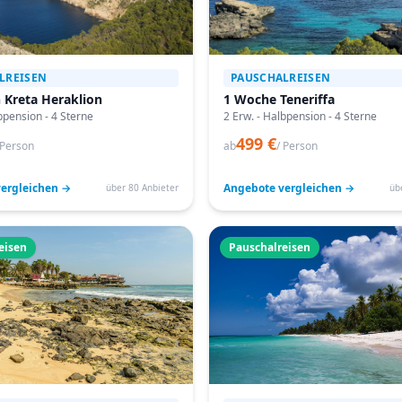
LREISEN
PAUSCHALREISEN
 Kreta Heraklion
1 Woche Teneriffa
bpension - 4 Sterne
2 Erw. - Halbpension - 4 Sterne
499 €
 Person
ab
/ Person
ergleichen →
Angebote vergleichen →
über 80 Anbieter
üb
eisen
Pauschalreisen