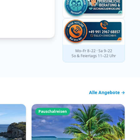
Mo–Fr 8–22 · Sa 9–22
So & Feiertags 11–22 Uhr
Alle Angebote →
Pauschalreisen