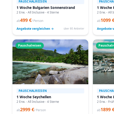
PAUSCHALREISEN
PAUSCHA
1 Woche Bulgarien Sonnenstrand
1 Woche 
2 Erw. - All Inclusive - 4 Sterne
2 Erw. - All 
499 €
1099 
ab
/ Person
ab
Angebote vergleichen →
Angebote v
über 80 Anbieter
Pauschalreisen
Pauschalr
PAUSCHALREISEN
PAUSCHA
1 Woche Seychellen
1 Woche 
2 Erw. - All Inclusive - 4 Sterne
2 Erw. - Frü
2999 €
1899 
ab
/ Person
ab