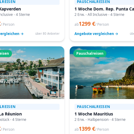
LREISEN
PAUSCHALREISEN
Kapverden
1 Woche Dom. Rep. Punta C
Inclusive - 4 Sterne
2 Erw. - All Inclusive - 4 Sterne
€
1299 €
/ Person
ab
/ Person
ergleichen →
Angebote vergleichen →
über 80 Anbieter
üb
eisen
Pauschalreisen
LREISEN
PAUSCHALREISEN
La Réunion
1 Woche Mauritius
hstück - 4 Sterne
2 Erw. - Halbpension - 4 Sterne
€
1399 €
/ Person
ab
/ Person