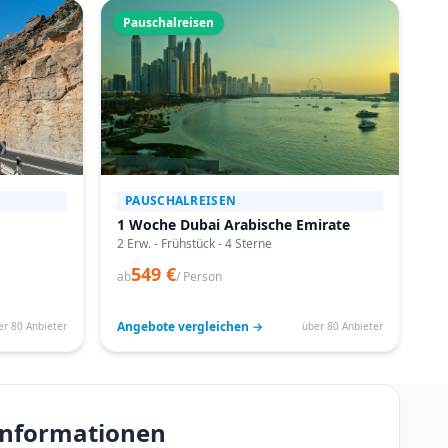
Pauschalreisen
PAUSCHALREISEN
1 Woche Dubai Arabische Emirate
2 Erw. - Frühstück - 4 Sterne
549 €
ab
/ Person
Angebote vergleichen →
er 80 Anbieter
über 80 Anbieter
einformationen