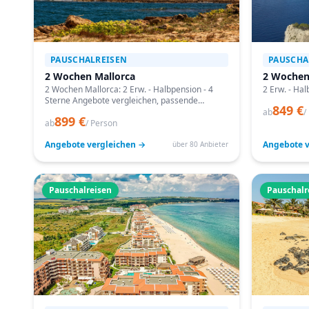
PAUSCHALREISEN
PAUSCHA
2 Wochen Mallorca
2 Wochen
2 Wochen Mallorca: 2 Erw. - Halbpension - 4
2 Erw. - Hal
Sterne Angebote vergleichen, passende
849 €
Termine prüfen und mit Bestpreis-Garantie
ab
/
899 €
buchen.
ab
/ Person
Angebote vergleichen →
Angebote v
über 80 Anbieter
Pauschalreisen
Pauschalr