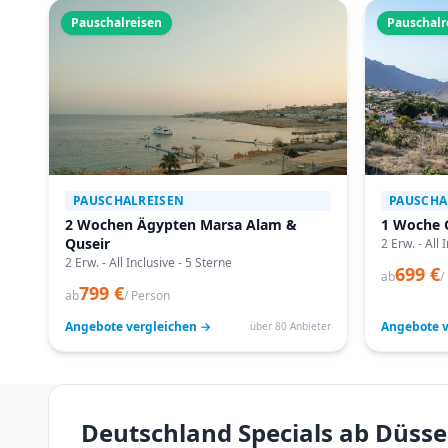
Pauschalreisen
Pauschalr
PAUSCHALREISEN
PAUSCHA
2 Wochen Ägypten Marsa Alam &
1 Woche 
Quseir
2 Erw. - All 
2 Erw. - All Inclusive - 5 Sterne
699 €
ab
/
799 €
ab
/ Person
Angebote vergleichen →
Angebote v
über 80 Anbieter
Deutschland Specials ab Düsse