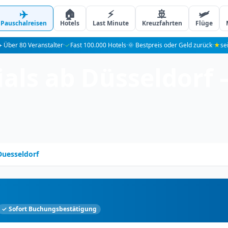
✈️
🏠
⚡
🚢
🛩️
Pauschalreisen
Hotels
Last Minute
Kreuzfahrten
Flüge
️ Über 80 Veranstalter
·
✓
Fast 100.000 Hotels
·
🌞 Bestpreis oder Geld zurück
·
★
se
als ab Düsseldorf 
Duesseldorf
✓ Sofort Buchungsbestätigung