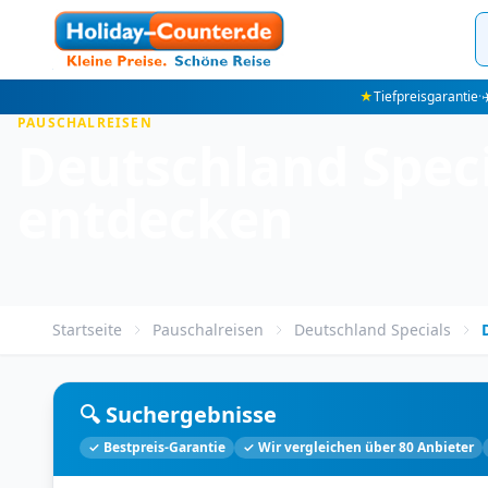
★
Tiefpreisgarantie
·
✈
PAUSCHALREISEN
Deutschland Speci
entdecken
Startseite
Pauschalreisen
Deutschland Specials
🔍 Suchergebnisse
✓ Bestpreis-Garantie
✓ Wir vergleichen über 80 Anbieter