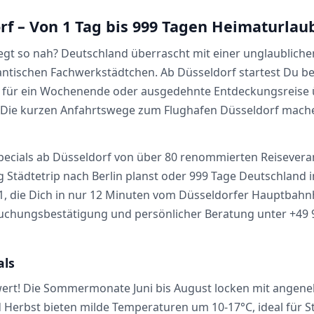
rf – Von 1 Tag bis 999 Tagen Heimaturlau
gt so nah? Deutschland überrascht mit einer unglaublichen
ntischen Fachwerkstädtchen. Ab Düsseldorf startest Du be
ip für ein Wochenende oder ausgedehnte Entdeckungsreise
 Die kurzen Anfahrtswege zum Flughafen Düsseldorf mache
pecials ab Düsseldorf von über 80 renommierten Reiseveranst
g Städtetrip nach Berlin planst oder 999 Tage Deutschland 
, die Dich in nur 12 Minuten vom Düsseldorfer Hauptbahnho
 Buchungsbestätigung und persönlicher Beratung unter +49
als
 wert! Die Sommermonate Juni bis August locken mit angen
d Herbst bieten milde Temperaturen um 10-17°C, ideal für St