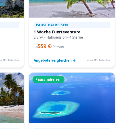
PAUSCHALREISEN
1 Woche Fuerteventura
2 Erw. - Halbpension - 4 Sterne
559 €
ab
/ Person
Angebote vergleichen →
er 80 Anbieter
über 80 Anbieter
Pauschalreisen