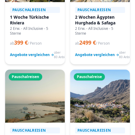
PAUSCHALREISEN
PAUSCHALREISEN
1 Woche Türkische
2 Wochen Ägypten
Riviera
Hurghada & Safaga
2 Erw. - All Inclusive - 5
2 Erw. - All Inclusive - 5
Sterne
Sterne
399 €
2499 €
ab
/ Person
ab
/ Person
über
über
Angebote vergleichen →
Angebote vergleichen →
80 Anbieter
80 Anbiete
Pauschalreisen
Pauschalreise
PAUSCHALREISEN
PAUSCHALREISEN