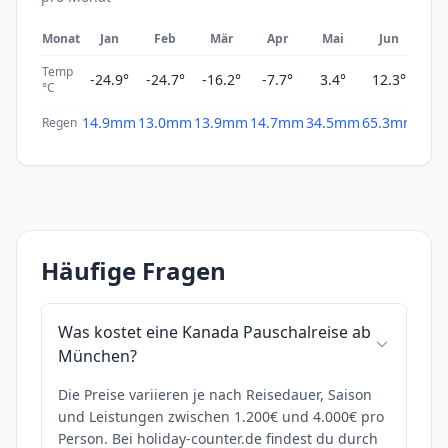
Monat
Jan
Feb
Mär
Apr
Mai
Jun
Ju
Temp
-24.9°
-24.7°
-16.2°
-7.7°
3.4°
12.3°
16
°C
14.9mm
13.0mm
13.9mm
14.7mm
34.5mm
65.3mm
68.
Regen
Häufige Fragen
Was kostet eine Kanada Pauschalreise ab
München?
Die Preise variieren je nach Reisedauer, Saison
und Leistungen zwischen 1.200€ und 4.000€ pro
Person. Bei holiday-counter.de findest du durch