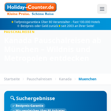
★
Tiefpreisgarantie
✈️ Über 80 Veranstalter
✓
Fast 100.000 Hotels
🌞 Bestpreis oder Geld zurück
★
seit 2003 an Ihrer Seite!
PAUSCHALREISEN
Kanada Pauschalreisen ab
München – Wildnis und
Metropolen entdecken
Startseite
Pauschalreisen
Kanada
Muenchen
🔍 Suchergebnisse
✓ Bestpreis-Garantie
✓ Wir vergleichen über 80 Anbieter