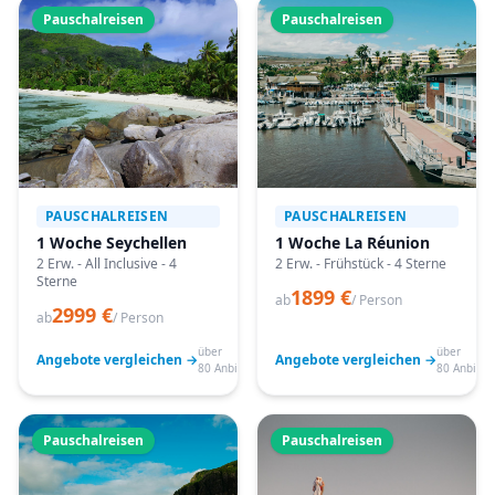
Pauschalreisen
Pauschalreisen
PAUSCHALREISEN
PAUSCHALREISEN
1 Woche Seychellen
1 Woche La Réunion
2 Erw. - All Inclusive - 4
2 Erw. - Frühstück - 4 Sterne
Sterne
1899 €
ab
/ Person
2999 €
ab
/ Person
über
über
Angebote vergleichen →
Angebote vergleichen →
80 Anbieter
80 Anbiete
Pauschalreisen
Pauschalreisen