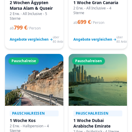
2 Wochen Ägypten
1 Woche Gran Canaria
Marsa Alam & Quseir
2 Erw. - All Inclusive – 4
Sterne
2 Erw. - All Inclusive - 5
Sterne
699 €
ab
/ Person
799 €
ab
/ Person
über
über
Angebote vergleichen →
Angebote vergleichen →
80 Anbieter
80 Anbiete
Pauschalreise
Pauschalreisen
PAUSCHALREISEN
PAUSCHALREISEN
1 Woche Kos
1 Woche Dubai
Arabische Emirate
2 Erw. - Halbpension – 4
Sterne
2 Erw. - Frühstück - 4 Sterne