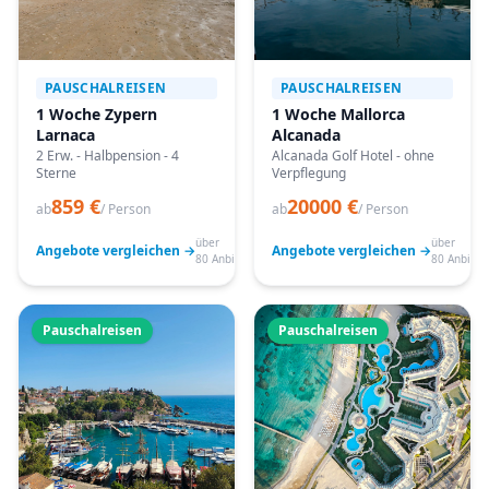
PAUSCHALREISEN
PAUSCHALREISEN
1 Woche Zypern
1 Woche Mallorca
Larnaca
Alcanada
2 Erw. - Halbpension - 4
Alcanada Golf Hotel - ohne
Sterne
Verpflegung
859 €
20000 €
ab
/ Person
ab
/ Person
über
über
Angebote vergleichen →
Angebote vergleichen →
80 Anbieter
80 Anbiete
Pauschalreisen
Pauschalreisen