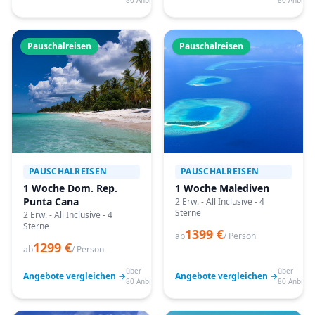
80 Anbieter
80 Anbiete
Pauschalreisen
Pauschalreisen
PAUSCHALREISEN
PAUSCHALREISEN
1 Woche Dom. Rep.
1 Woche Malediven
Punta Cana
2 Erw. - All Inclusive - 4
Sterne
2 Erw. - All Inclusive - 4
Sterne
1399 €
ab
/ Person
1299 €
ab
/ Person
über
über
Angebote vergleichen →
Angebote vergleichen →
80 Anbieter
80 Anbiete