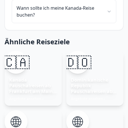
Wann sollte ich meine Kanada-Reise
buchen?
Ähnliche Reiseziele
🇨🇦
🇩🇴
Kanada
Dominikanische
Pauschalreisen ab
Republik
Frankfurt am Main –
Pauschalreisen ab
Wildnis erleben
Frankfurt am Main
Angebote ansehen
Angebote ansehen
→
→
🌐
🌐