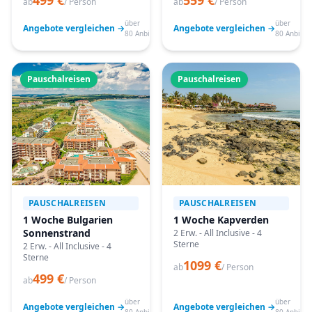
499 €
559 €
ab
/ Person
ab
/ Person
über
über
Angebote vergleichen →
Angebote vergleichen →
80 Anbieter
80 Anbiete
Pauschalreisen
Pauschalreisen
PAUSCHALREISEN
PAUSCHALREISEN
1 Woche Bulgarien
1 Woche Kapverden
Sonnenstrand
2 Erw. - All Inclusive - 4
Sterne
2 Erw. - All Inclusive - 4
Sterne
1099 €
ab
/ Person
499 €
ab
/ Person
über
über
Angebote vergleichen →
Angebote vergleichen →