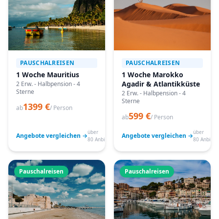
PAUSCHALREISEN
PAUSCHALREISEN
1 Woche Mauritius
1 Woche Marokko
Agadir & Atlantikküste
2 Erw. - Halbpension - 4
Sterne
2 Erw. - Halbpension - 4
Sterne
1399 €
ab
/ Person
599 €
ab
/ Person
über
über
Angebote vergleichen →
Angebote vergleichen →
80 Anbieter
80 Anbiete
Pauschalreisen
Pauschalreisen