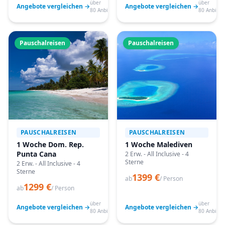
über
über
Angebote vergleichen →
Angebote vergleichen →
80 Anbieter
80 Anbiete
Pauschalreisen
Pauschalreisen
PAUSCHALREISEN
PAUSCHALREISEN
1 Woche Dom. Rep.
1 Woche Malediven
Punta Cana
2 Erw. - All Inclusive - 4
Sterne
2 Erw. - All Inclusive - 4
Sterne
1399 €
ab
/ Person
1299 €
ab
/ Person
über
über
Angebote vergleichen →
Angebote vergleichen →
80 Anbieter
80 Anbiete