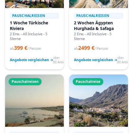
PAUSCHALREISEN
PAUSCHALREISEN
1 Woche Türkische
2 Wochen Ägypten
Riviera
Hurghada & Safaga
2 Erw. - All Inclusive - 5
2 Erw. - All Inclusive - 5
Sterne
Sterne
399 €
2499 €
ab
/ Person
ab
/ Person
über
über
Angebote vergleichen →
Angebote vergleichen →
80 Anbieter
80 Anbiete
Pauschalreisen
Pauschalreise