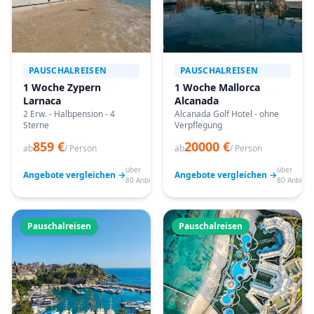
PAUSCHALREISEN
PAUSCHALREISEN
1 Woche Zypern
1 Woche Mallorca
Larnaca
Alcanada
2 Erw. - Halbpension - 4
Alcanada Golf Hotel - ohne
Sterne
Verpflegung
859 €
20000 €
ab
/ Person
ab
/ Person
über
über
Angebote vergleichen →
Angebote vergleichen →
80 Anbieter
80 Anbiete
Pauschalreisen
Pauschalreisen