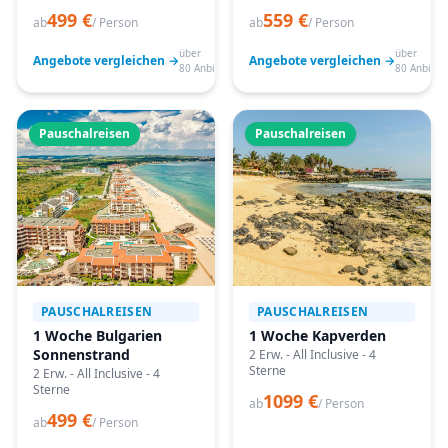
499 €
559 €
ab
/ Person
ab
/ Person
über
über
Angebote vergleichen →
Angebote vergleichen →
80 Anbieter
80 Anbiete
Pauschalreisen
Pauschalreisen
PAUSCHALREISEN
PAUSCHALREISEN
1 Woche Bulgarien
1 Woche Kapverden
Sonnenstrand
2 Erw. - All Inclusive - 4
Sterne
2 Erw. - All Inclusive - 4
Sterne
1099 €
ab
/ Person
499 €
ab
/ Person