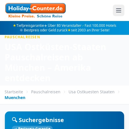
★
Tiefpreisgarantie
✈️ Über 80 Veranstalter
✓
Fast 100.000 Hotels
🌞 Bestpreis oder Geld zurück
★
seit 2003 an Ihrer Seite!
PAUSCHALREISEN
USA Ostküsten-Staaten
Pauschalreisen ab
München – Amerika
entdecken
Startseite
Pauschalreisen
Usa Ostkuesten Staaten
Muenchen
🔍 Suchergebnisse
✓ Bestpreis-Garantie