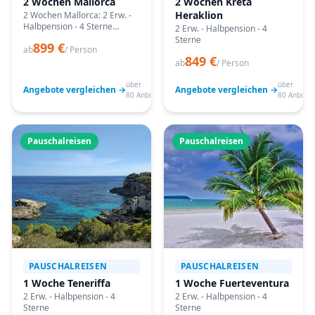
2 Wochen Mallorca
2 Wochen Kreta
Heraklion
2 Wochen Mallorca: 2 Erw. -
Halbpension - 4 Sterne
2 Erw. - Halbpension - 4
Angebote vergleichen,
Sterne
899 €
passende Termine prüfen
ab
/ Person
849 €
und mit Bestpreis-Garantie
ab
/ Person
buchen.
über
über
Angebote vergleichen →
Angebote vergleichen →
80 Anbieter
80 Anbiete
Pauschalreisen
Pauschalreisen
PAUSCHALREISEN
PAUSCHALREISEN
1 Woche Teneriffa
1 Woche Fuerteventura
2 Erw. - Halbpension - 4
2 Erw. - Halbpension - 4
Sterne
Sterne