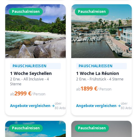
Pauschalreisen
Pauschalreisen
PAUSCHALREISEN
PAUSCHALREISEN
1 Woche Seychellen
1 Woche La Réunion
2 Erw. - All Inclusive - 4
2 Erw. - Frühstück - 4 Sterne
Sterne
1899 €
ab
/ Person
2999 €
ab
/ Person
über
über
Angebote vergleichen →
Angebote vergleichen →
80 Anbieter
80 Anbiete
Pauschalreisen
Pauschalreisen