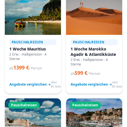
PAUSCHALREISEN
PAUSCHALREISEN
1 Woche Mauritius
1 Woche Marokko
Agadir & Atlantikküste
2 Erw. - Halbpension - 4
Sterne
2 Erw. - Halbpension - 4
Sterne
1399 €
ab
/ Person
599 €
ab
/ Person
über
über
Angebote vergleichen →
Angebote vergleichen →
80 Anbieter
80 Anbiete
Pauschalreisen
Pauschalreisen