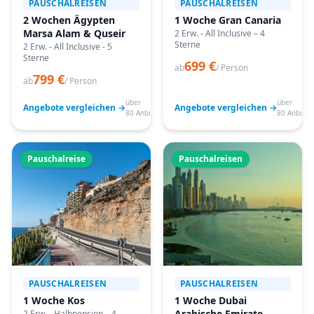
PAUSCHALREISEN
PAUSCHALREISEN
2 Wochen Ägypten
1 Woche Gran Canaria
Marsa Alam & Quseir
2 Erw. - All Inclusive – 4
Sterne
2 Erw. - All Inclusive - 5
Sterne
699 €
ab
/ Person
799 €
ab
/ Person
über
über
Angebote vergleichen →
Angebote vergleichen →
80 Anbieter
80 Anbiete
Pauschalreise
Pauschalreisen
PAUSCHALREISEN
PAUSCHALREISEN
1 Woche Kos
1 Woche Dubai
Arabische Emirate
2 Erw. - Halbpension – 4