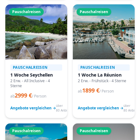
Pauschalreisen
Pauschalreisen
PAUSCHALREISEN
PAUSCHALREISEN
1 Woche Seychellen
1 Woche La Réunion
2 Erw. - All Inclusive - 4
2 Erw. - Frühstück - 4 Sterne
Sterne
1899 €
ab
/ Person
2999 €
ab
/ Person
über
über
Angebote vergleichen →
Angebote vergleichen →
80 Anbieter
80 Anbiete
Pauschalreisen
Pauschalreisen