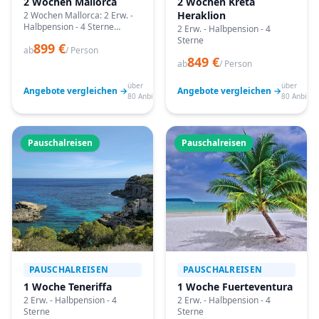
2 Wochen Mallorca
2 Wochen Kreta
Heraklion
2 Wochen Mallorca: 2 Erw. -
Halbpension - 4 Sterne
2 Erw. - Halbpension - 4
Angebote vergleichen,
Sterne
899 €
passende Termine prüfen
ab
/ Person
849 €
und mit Bestpreis-Garantie
ab
/ Person
buchen.
über
über
Angebote vergleichen →
Angebote vergleichen →
80 Anbieter
80 Anbiete
Pauschalreisen
Pauschalreisen
PAUSCHALREISEN
PAUSCHALREISEN
1 Woche Teneriffa
1 Woche Fuerteventura
2 Erw. - Halbpension - 4
2 Erw. - Halbpension - 4
Sterne
Sterne