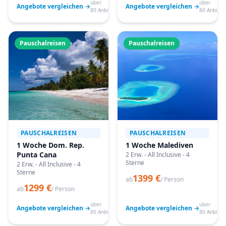
über
über
Angebote vergleichen →
Angebote vergleichen →
80 Anbieter
80 Anbiete
Pauschalreisen
Pauschalreisen
PAUSCHALREISEN
PAUSCHALREISEN
1 Woche Dom. Rep.
1 Woche Malediven
Punta Cana
2 Erw. - All Inclusive - 4
Sterne
2 Erw. - All Inclusive - 4
Sterne
1399 €
ab
/ Person
1299 €
ab
/ Person
über
über
Angebote vergleichen →
Angebote vergleichen →
80 Anbieter
80 Anbiete