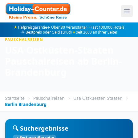
★
Tiefpreisgarantie
✈️ Über 80 Veranstalter
✓
Fast 100.000 Hotels
🌞 Bestpreis oder Geld zurück
★
seit 2003 an Ihrer Seite!
PAUSCHALREISEN
USA Ostküsten-Staaten
Pauschalreisen ab Berlin-
Brandenburg
Startseite
Pauschalreisen
Usa Ostkuesten Staaten
Berlin Brandenburg
🔍 Suchergebnisse
✓ Bestpreis-Garantie