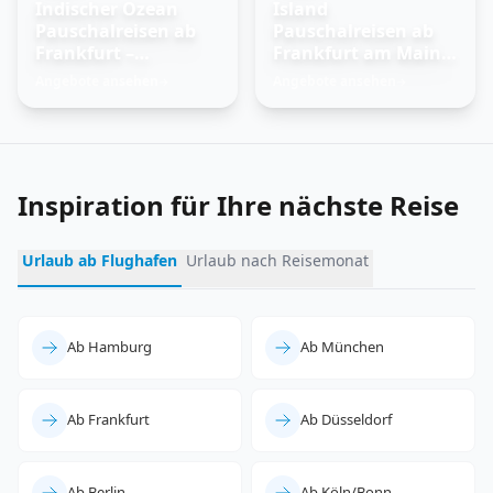
Indischer Ozean
Island
Pauschalreisen ab
Pauschalreisen ab
Frankfurt –
Frankfurt am Main –
Trauminseln
Feuer und Eis
Angebote ansehen
Angebote ansehen
→
→
entdecken
erleben
Inspiration für Ihre nächste Reise
Urlaub ab Flughafen
Urlaub nach Reisemonat
Ab Hamburg
Ab München
Ab Frankfurt
Ab Düsseldorf
Ab Berlin
Ab Köln/Bonn