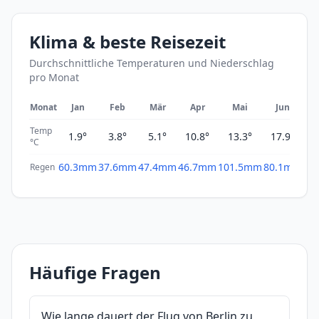
Klima & beste Reisezeit
Durchschnittliche Temperaturen und Niederschlag
pro Monat
Monat
Jan
Feb
Mär
Apr
Mai
Jun
Temp
1.9°
3.8°
5.1°
10.8°
13.3°
17.9°
2
°C
60.3mm
37.6mm
47.4mm
46.7mm
101.5mm
80.1mm
61
Regen
Häufige Fragen
Wie lange dauert der Flug von Berlin zu