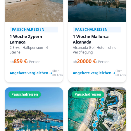
PAUSCHALREISEN
PAUSCHALREISEN
1 Woche Zypern
1 Woche Mallorca
Larnaca
Alcanada
2 Erw. - Halbpension - 4
Alcanada Golf Hotel - ohne
Sterne
Verpflegung
859 €
20000 €
ab
/ Person
ab
/ Person
über
über
Angebote vergleichen →
Angebote vergleichen →
80 Anbieter
80 Anbiete
Pauschalreisen
Pauschalreisen