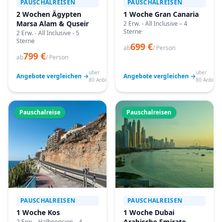
PAUSCHALREISEN
PAUSCHALREISEN
2 Wochen Ägypten
1 Woche Gran Canaria
Marsa Alam & Quseir
2 Erw. - All Inclusive – 4
Sterne
2 Erw. - All Inclusive - 5
Sterne
699 €
ab
/ Person
799 €
ab
/ Person
über
über
Angebote vergleichen →
Angebote vergleichen →
80 Anbieter
80 Anbiete
Pauschalreise
Pauschalreisen
PAUSCHALREISEN
PAUSCHALREISEN
1 Woche Kos
1 Woche Dubai
Arabische Emirate
2 Erw. - Halbpension – 4