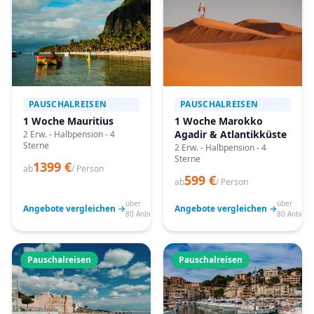
PAUSCHALREISEN
PAUSCHALREISEN
1 Woche Mauritius
1 Woche Marokko
Agadir & Atlantikküste
2 Erw. - Halbpension - 4
Sterne
2 Erw. - Halbpension - 4
Sterne
1399 €
ab
/ Person
599 €
ab
/ Person
über
über
Angebote vergleichen →
Angebote vergleichen →
80 Anbieter
80 Anbiete
Pauschalreisen
Pauschalreisen