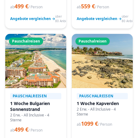
499 €
559 €
ab
/ Person
ab
/ Person
über
über
Angebote vergleichen →
Angebote vergleichen →
80 Anbieter
80 Anbiete
Pauschalreisen
Pauschalreisen
PAUSCHALREISEN
PAUSCHALREISEN
1 Woche Bulgarien
1 Woche Kapverden
Sonnenstrand
2 Erw. - All Inclusive - 4
Sterne
2 Erw. - All Inclusive - 4
Sterne
1099 €
ab
/ Person
499 €
ab
/ Person