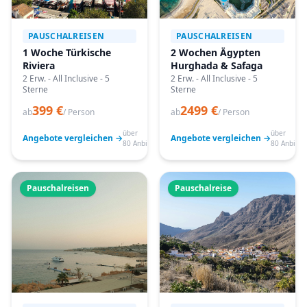
PAUSCHALREISEN
PAUSCHALREISEN
1 Woche Türkische
2 Wochen Ägypten
Riviera
Hurghada & Safaga
2 Erw. - All Inclusive - 5
2 Erw. - All Inclusive - 5
Sterne
Sterne
399 €
2499 €
ab
/ Person
ab
/ Person
über
über
Angebote vergleichen →
Angebote vergleichen →
80 Anbieter
80 Anbiete
Pauschalreisen
Pauschalreise