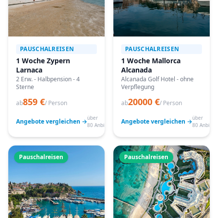
PAUSCHALREISEN
PAUSCHALREISEN
1 Woche Zypern
1 Woche Mallorca
Larnaca
Alcanada
2 Erw. - Halbpension - 4
Alcanada Golf Hotel - ohne
Sterne
Verpflegung
859 €
20000 €
ab
/ Person
ab
/ Person
über
über
Angebote vergleichen →
Angebote vergleichen →
80 Anbieter
80 Anbiete
Pauschalreisen
Pauschalreisen