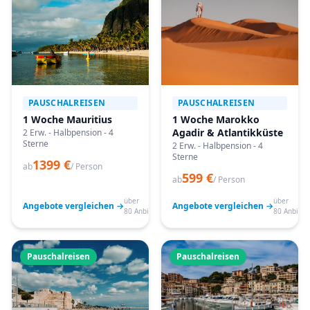
PAUSCHALREISEN
PAUSCHALREISEN
1 Woche Mauritius
1 Woche Marokko
Agadir & Atlantikküste
2 Erw. - Halbpension - 4
Sterne
2 Erw. - Halbpension - 4
Sterne
1399 €
ab
/ Person
599 €
ab
/ Person
über
über
Angebote vergleichen →
Angebote vergleichen →
80 Anbieter
80 Anbiete
Pauschalreisen
Pauschalreisen