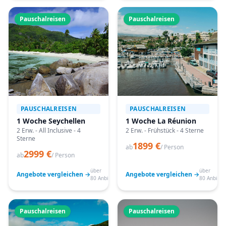
Pauschalreisen
Pauschalreisen
PAUSCHALREISEN
PAUSCHALREISEN
1 Woche Seychellen
1 Woche La Réunion
2 Erw. - All Inclusive - 4
2 Erw. - Frühstück - 4 Sterne
Sterne
1899 €
ab
/ Person
2999 €
ab
/ Person
über
über
Angebote vergleichen →
Angebote vergleichen →
80 Anbieter
80 Anbiete
Pauschalreisen
Pauschalreisen