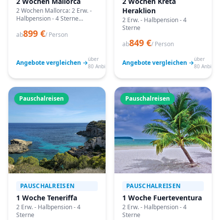
2 Wochen Mallorca
2 Wochen Kreta
Heraklion
2 Wochen Mallorca: 2 Erw. -
Halbpension - 4 Sterne
2 Erw. - Halbpension - 4
Angebote vergleichen,
Sterne
899 €
passende Termine prüfen
ab
/ Person
849 €
und mit Bestpreis-Garantie
ab
/ Person
buchen.
über
über
Angebote vergleichen →
Angebote vergleichen →
80 Anbieter
80 Anbiete
Pauschalreisen
Pauschalreisen
PAUSCHALREISEN
PAUSCHALREISEN
1 Woche Teneriffa
1 Woche Fuerteventura
2 Erw. - Halbpension - 4
2 Erw. - Halbpension - 4
Sterne
Sterne