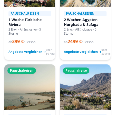
PAUSCHALREISEN
PAUSCHALREISEN
1 Woche Türkische
2 Wochen Ägypten
Riviera
Hurghada & Safaga
2 Erw. - All Inclusive - 5
2 Erw. - All Inclusive - 5
Sterne
Sterne
399 €
2499 €
ab
/ Person
ab
/ Person
über
über
Angebote vergleichen →
Angebote vergleichen →
80 Anbieter
80 Anbiete
Pauschalreisen
Pauschalreise