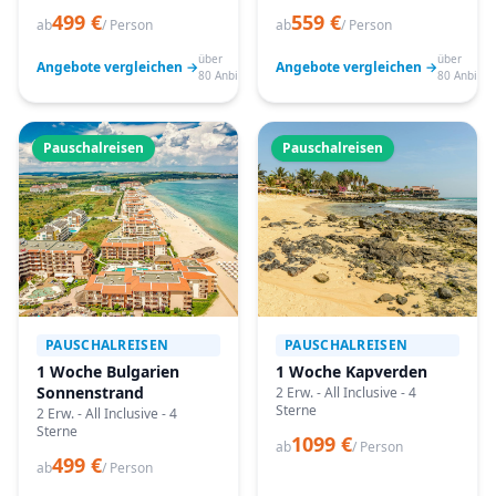
499 €
559 €
ab
/ Person
ab
/ Person
über
über
Angebote vergleichen →
Angebote vergleichen →
80 Anbieter
80 Anbiete
Pauschalreisen
Pauschalreisen
PAUSCHALREISEN
PAUSCHALREISEN
1 Woche Bulgarien
1 Woche Kapverden
Sonnenstrand
2 Erw. - All Inclusive - 4
Sterne
2 Erw. - All Inclusive - 4
Sterne
1099 €
ab
/ Person
499 €
ab
/ Person