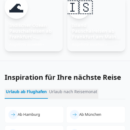
🌊
🇮🇸
Indischer Ozean
Island
Pauschalreisen ab
Pauschalreisen ab
Frankfurt –
Frankfurt am Main –
Trauminseln
Feuer und Eis
Angebote ansehen
Angebote ansehen
→
→
entdecken
erleben
Inspiration für Ihre nächste Reise
Urlaub ab Flughafen
Urlaub nach Reisemonat
Ab Hamburg
Ab München