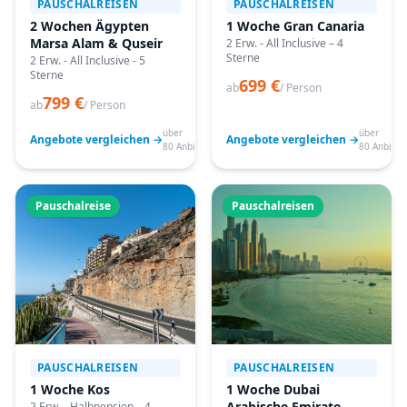
PAUSCHALREISEN
PAUSCHALREISEN
2 Wochen Ägypten
1 Woche Gran Canaria
Marsa Alam & Quseir
2 Erw. - All Inclusive – 4
Sterne
2 Erw. - All Inclusive - 5
Sterne
699 €
ab
/ Person
799 €
ab
/ Person
über
über
Angebote vergleichen →
Angebote vergleichen →
80 Anbieter
80 Anbiete
Pauschalreise
Pauschalreisen
PAUSCHALREISEN
PAUSCHALREISEN
1 Woche Kos
1 Woche Dubai
Arabische Emirate
2 Erw. - Halbpension – 4