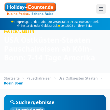
★
Tiefpreisgarantie
✈️ Über 80 Veranstalter
✓
Fast 100.000 Hotels
🌞 Bestpreis oder Geld zurück
★
seit 2003 an Ihrer Seite!
PAUSCHALREISEN
USA Ostküsten-Staaten
Pauschalreisen ab Köln-
Bonn: 7-14 Tage Amerika
Startseite
Pauschalreisen
Usa Ostkuesten Staaten
Koeln Bonn
🔍 Suchergebnisse
✓ Bestpreis-Garantie