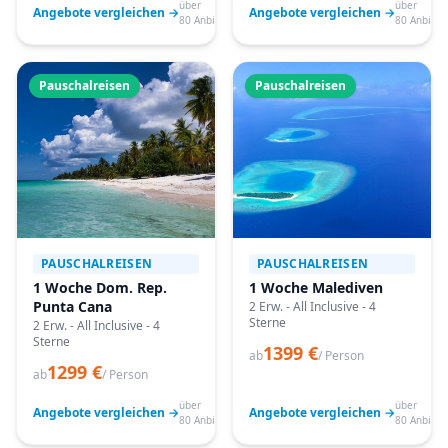
über
über
Angebote vergleichen →
Angebote vergleichen →
80 Anbieter
80 Anbiete
Pauschalreisen
Pauschalreisen
PAUSCHALREISEN
PAUSCHALREISEN
1 Woche Dom. Rep.
1 Woche Malediven
Punta Cana
2 Erw. - All Inclusive - 4
Sterne
2 Erw. - All Inclusive - 4
Sterne
1399 €
ab
/ Person
1299 €
ab
/ Person
über
über
Angebote vergleichen →
Angebote vergleichen →
80 Anbieter
80 Anbiete