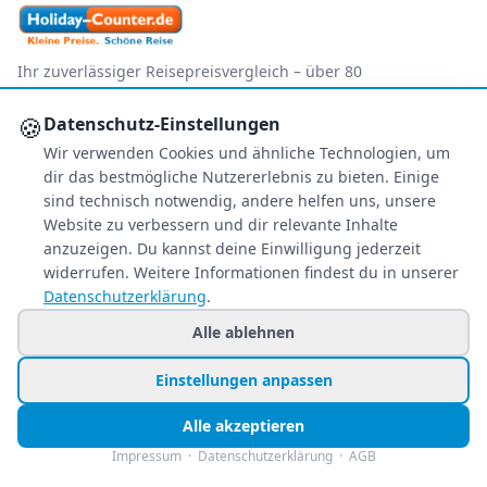
Ihr zuverlässiger Reisepreisvergleich – über 80
Veranstalter im Vergleich.
🍪
Datenschutz-Einstellungen
+49 991 2967 68857
Wir verwenden Cookies und ähnliche Technologien, um
Mo–Fr 8–22 Uhr · Sa 9–22
dir das bestmögliche Nutzererlebnis zu bieten. Einige
So & Feiertags 11–22 Uhr
sind technisch notwendig, andere helfen uns, unsere
Website zu verbessern und dir relevante Inhalte
NEWSLETTER
anzuzeigen. Du kannst deine Einwilligung jederzeit
widerrufen. Weitere Informationen findest du in unserer
Exklusive Reiseschnäppchen direkt in Ihr
Datenschutzerklärung
.
Postfach – kostenlos & jederzeit
abbestellbar.
Alle ablehnen
Jetzt personalisiert anmelden
Einstellungen anpassen
Nur Angebote, die zu Ihren Wünschen passen.
Alle akzeptieren
Impressum
·
Datenschutzerklärung
·
AGB
FOLGE UNS