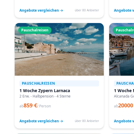
Angebote vergleichen →
Angebote v
über 80 Anbieter
Pauschalreisen
Pauschalr
PAUSCHALREISEN
PAUSCHA
1 Woche Zypern Larnaca
1 Woche 
2 Erw. - Halbpension - 4 Sterne
Alcanada Go
859 €
20000
ab
/ Person
ab
Angebote vergleichen →
Angebote v
über 80 Anbieter