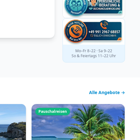
Mo–Fr 8–22 · Sa 9–22
So & Feiertags 11–22 Uhr
Alle Angebote →
Pauschalreisen