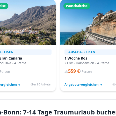
eise
Pauschalreise
LREISEN
PAUSCHALREISEN
Gran Canaria
1 Woche Kos
Inclusive – 4 Sterne
2 Erw. - Halbpension – 4 Sterne
559 €
 Person
ab
/ Person
ergleichen →
Angebote vergleichen →
über 80 Anbieter
üb
n-Bonn: 7-14 Tage Traumurlaub buche