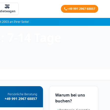
🚕
+49 991 2967 68857
Mietwagen
it 2003 an Ihrer Seite!
 7-14 Tage
Persönliche Beratung
Warum bei uns
+49 991 2967 68857
buchen?