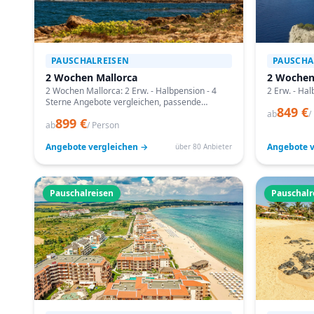
PAUSCHALREISEN
PAUSCHA
2 Wochen Mallorca
2 Wochen
2 Wochen Mallorca: 2 Erw. - Halbpension - 4
2 Erw. - Hal
Sterne Angebote vergleichen, passende
849 €
Termine prüfen und mit Bestpreis-Garantie
ab
/
899 €
buchen.
ab
/ Person
Angebote vergleichen →
Angebote v
über 80 Anbieter
Pauschalreisen
Pauschalr