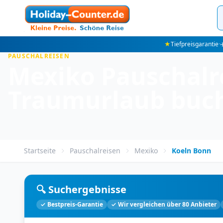
★
Tiefpreisgarantie
·
✈
PAUSCHALREISEN
Mexiko Pauschalre
Traumurlaub buc
Startseite
Pauschalreisen
Mexiko
Koeln Bonn
🔍 Suchergebnisse
✓ Bestpreis-Garantie
✓ Wir vergleichen über 80 Anbieter