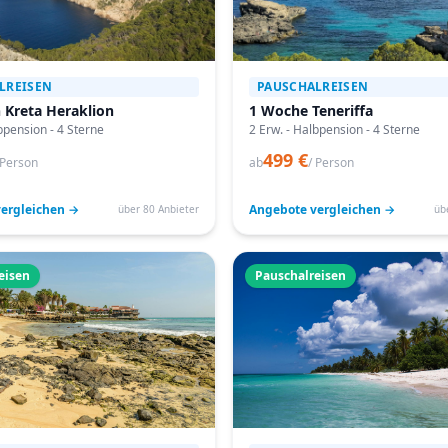
LREISEN
PAUSCHALREISEN
 Kreta Heraklion
1 Woche Teneriffa
bpension - 4 Sterne
2 Erw. - Halbpension - 4 Sterne
499 €
 Person
ab
/ Person
ergleichen →
Angebote vergleichen →
über 80 Anbieter
üb
eisen
Pauschalreisen