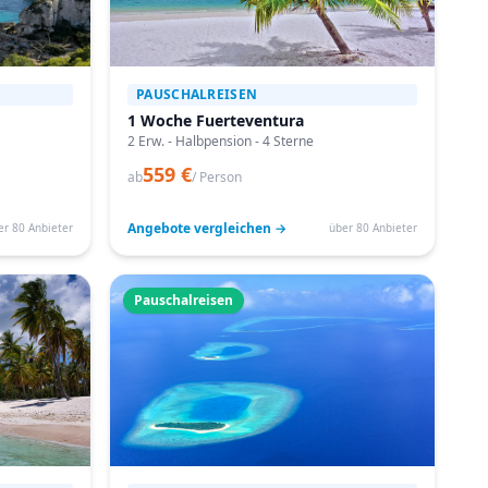
PAUSCHALREISEN
1 Woche Fuerteventura
2 Erw. - Halbpension - 4 Sterne
559 €
ab
/ Person
Angebote vergleichen →
er 80 Anbieter
über 80 Anbieter
Pauschalreisen