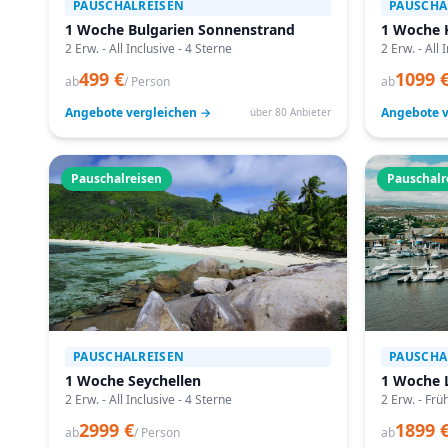
PAUSCHALREISEN
PAUSCHA
1 Woche Bulgarien Sonnenstrand
1 Woche 
2 Erw. - All Inclusive - 4 Sterne
2 Erw. - All 
499 €
1099 
ab
/ Person
ab
Angebote vergleichen →
Angebote v
über 80 Anbieter
Pauschalreisen
Pauschalr
PAUSCHALREISEN
PAUSCHA
1 Woche Seychellen
1 Woche 
2 Erw. - All Inclusive - 4 Sterne
2 Erw. - Frü
2999 €
1899 
ab
/ Person
ab