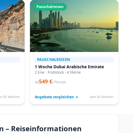
Pauschalreisen
PAUSCHALREISEN
1 Woche Dubai Arabische Emirate
2 Erw. - Frühstück - 4 Sterne
549 €
ab
/ Person
Angebote vergleichen →
er 80 Anbieter
über 80 Anbieter
n – Reiseinformationen