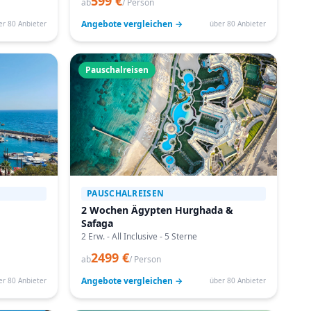
599 €
ab
/ Person
Angebote vergleichen →
er 80 Anbieter
über 80 Anbieter
Pauschalreisen
PAUSCHALREISEN
2 Wochen Ägypten Hurghada &
Safaga
2 Erw. - All Inclusive - 5 Sterne
2499 €
ab
/ Person
Angebote vergleichen →
er 80 Anbieter
über 80 Anbieter