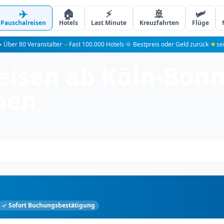
✈️
🏠
⚡
🚢
🛩️
Pauschalreisen
Hotels
Last Minute
Kreuzfahrten
Flüge
️ Über 80 Veranstalter
·
✓
Fast 100.000 Hotels
·
🌞 Bestpreis oder Geld zurück
·
★
se
isen ab Köln-Bonn:
hen
✓ Sofort Buchungsbestätigung