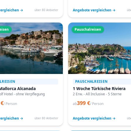
ergleichen →
Angebote vergleichen →
über 80 Anbieter
üb
eisen
Pauschalreisen
LREISEN
PAUSCHALREISEN
Mallorca Alcanada
1 Woche Türkische Riviera
lf Hotel - ohne Verpflegung
2 Erw. - All Inclusive - 5 Sterne
 €
399 €
/ Person
ab
/ Person
ergleichen →
Angebote vergleichen →
über 80 Anbieter
üb