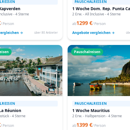
LREISEN
PAUSCHALREISEN
Kapverden
1 Woche Dom. Rep. Punta C
Inclusive - 4 Sterne
2 Erw. - All Inclusive - 4 Sterne
€
1299 €
/ Person
ab
/ Person
ergleichen →
Angebote vergleichen →
über 80 Anbieter
üb
eisen
Pauschalreisen
LREISEN
PAUSCHALREISEN
La Réunion
1 Woche Mauritius
hstück - 4 Sterne
2 Erw. - Halbpension - 4 Sterne
€
1399 €
/ Person
ab
/ Person