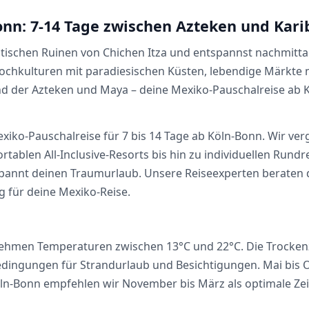
nn: 7-14 Tage zwischen Azteken und Kari
ystischen Ruinen von Chichen Itza und entspannst nachmit
Hochkulturen mit paradiesischen Küsten, lebendige Märkte 
nd der Azteken und Maya – deine Mexiko-Pauschalreise ab 
exiko-Pauschalreise für 7 bis 14 Tage ab Köln-Bonn. Wir verg
tablen All-Inclusive-Resorts bis hin zu individuellen Rund
pannt deinen Traumurlaub. Unsere Reiseexperten beraten d
 für deine Mexiko-Reise.
hmen Temperaturen zwischen 13°C und 22°C. Die Trockenzeit
edingungen für Strandurlaub und Besichtigungen. Mai bis 
öln-Bonn empfehlen wir November bis März als optimale Zei