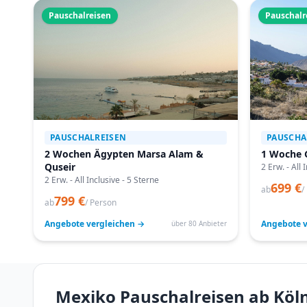
Pauschalreisen
Pauschalr
PAUSCHALREISEN
PAUSCHA
2 Wochen Ägypten Marsa Alam &
1 Woche 
Quseir
2 Erw. - All 
2 Erw. - All Inclusive - 5 Sterne
699 €
ab
/
799 €
ab
/ Person
Angebote vergleichen →
Angebote v
über 80 Anbieter
Mexiko Pauschalreisen ab Köl