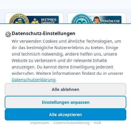
🍪
Datenschutz-Einstellungen
Wir verwenden Cookies und ähnliche Technologien, um
dir das bestmögliche Nutzererlebnis zu bieten. Einige
sind technisch notwendig, andere helfen uns, unsere
Website zu verbessern und dir relevante Inhalte
anzuzeigen. Du kannst deine Einwilligung jederzeit
widerrufen. Weitere Informationen findest du in unserer
Datenschutzerklärung
.
Alle ablehnen
Ihr zuverlässiger Reisepreisvergleich – über 80
Einstellungen anpassen
Veranstalter im Vergleich.
Alle akzeptieren
+49 991 2967 68857
Impressum
·
Datenschutzerklärung
·
AGB
Mo–Fr 8–22 Uhr · Sa 9–22
So & Feiertags 11–22 Uhr