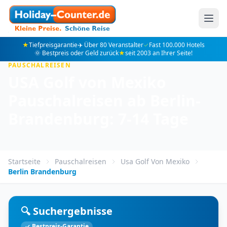
★
Tiefpreisgarantie
✈️ Über 80 Veranstalter
✓
Fast 100.000 Hotels
🌞 Bestpreis oder Geld zurück
★
seit 2003 an Ihrer Seite!
PAUSCHALREISEN
USA Golf von Mexiko
Pauschalreisen ab Berlin-
Brandenburg: 7-14 Tage
Startseite
Pauschalreisen
Usa Golf Von Mexiko
Berlin Brandenburg
🔍 Suchergebnisse
✓ Bestpreis-Garantie