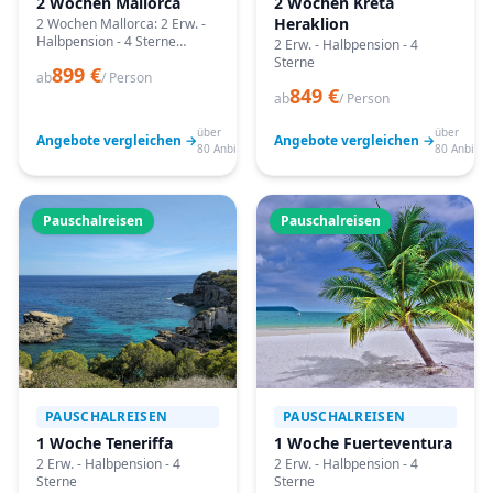
2 Wochen Mallorca
2 Wochen Kreta
Heraklion
2 Wochen Mallorca: 2 Erw. -
Halbpension - 4 Sterne
2 Erw. - Halbpension - 4
Angebote vergleichen,
Sterne
899 €
passende Termine prüfen
ab
/ Person
849 €
und mit Bestpreis-Garantie
ab
/ Person
buchen.
über
über
Angebote vergleichen →
Angebote vergleichen →
80 Anbieter
80 Anbiete
Pauschalreisen
Pauschalreisen
PAUSCHALREISEN
PAUSCHALREISEN
1 Woche Teneriffa
1 Woche Fuerteventura
2 Erw. - Halbpension - 4
2 Erw. - Halbpension - 4
Sterne
Sterne