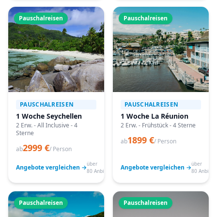
Pauschalreisen
Pauschalreisen
PAUSCHALREISEN
PAUSCHALREISEN
1 Woche Seychellen
1 Woche La Réunion
2 Erw. - All Inclusive - 4
2 Erw. - Frühstück - 4 Sterne
Sterne
1899 €
ab
/ Person
2999 €
ab
/ Person
über
über
Angebote vergleichen →
Angebote vergleichen →
80 Anbieter
80 Anbiete
Pauschalreisen
Pauschalreisen