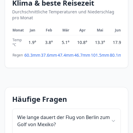
Klima & beste Reisezeit
Durchschnittliche Temperaturen und Niederschlag
pro Monat
Monat
Jan
Feb
Mär
Apr
Mai
Jun
Temp
1.9°
3.8°
5.1°
10.8°
13.3°
17.9°
2
°C
60.3mm
37.6mm
47.4mm
46.7mm
101.5mm
80.1mm
61
Regen
Häufige Fragen
Wie lange dauert der Flug von Berlin zum
Golf von Mexiko?