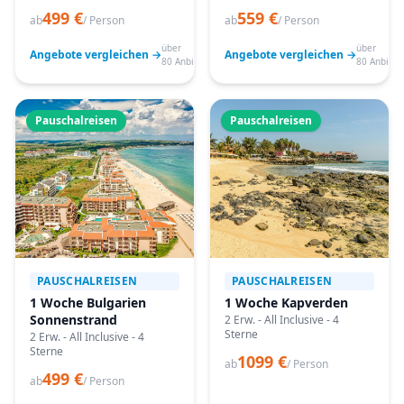
499 €
559 €
ab
/ Person
ab
/ Person
über
über
Angebote vergleichen →
Angebote vergleichen →
80 Anbieter
80 Anbiete
Pauschalreisen
Pauschalreisen
PAUSCHALREISEN
PAUSCHALREISEN
1 Woche Bulgarien
1 Woche Kapverden
Sonnenstrand
2 Erw. - All Inclusive - 4
Sterne
2 Erw. - All Inclusive - 4
Sterne
1099 €
ab
/ Person
499 €
ab
/ Person