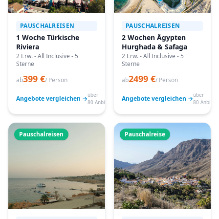
PAUSCHALREISEN
PAUSCHALREISEN
1 Woche Türkische
2 Wochen Ägypten
Riviera
Hurghada & Safaga
2 Erw. - All Inclusive - 5
2 Erw. - All Inclusive - 5
Sterne
Sterne
399 €
2499 €
ab
/ Person
ab
/ Person
über
über
Angebote vergleichen →
Angebote vergleichen →
80 Anbieter
80 Anbiete
Pauschalreisen
Pauschalreise