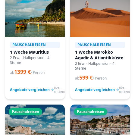
PAUSCHALREISEN
PAUSCHALREISEN
1 Woche Mauritius
1 Woche Marokko
Agadir & Atlantikküste
2 Erw. - Halbpension - 4
Sterne
2 Erw. - Halbpension - 4
Sterne
1399 €
ab
/ Person
599 €
ab
/ Person
über
über
Angebote vergleichen →
Angebote vergleichen →
80 Anbieter
80 Anbiete
Pauschalreisen
Pauschalreisen