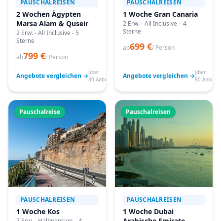
PAUSCHALREISEN
PAUSCHALREISEN
2 Wochen Ägypten
1 Woche Gran Canaria
Marsa Alam & Quseir
2 Erw. - All Inclusive – 4
Sterne
2 Erw. - All Inclusive - 5
Sterne
699 €
ab
/ Person
799 €
ab
/ Person
über
über
Angebote vergleichen →
Angebote vergleichen →
80 Anbieter
80 Anbiete
Pauschalreise
Pauschalreisen
PAUSCHALREISEN
PAUSCHALREISEN
1 Woche Kos
1 Woche Dubai
Arabische Emirate
2 Erw. - Halbpension – 4