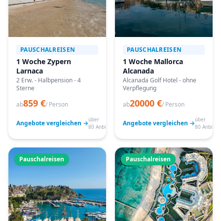
PAUSCHALREISEN
PAUSCHALREISEN
1 Woche Zypern
1 Woche Mallorca
Larnaca
Alcanada
2 Erw. - Halbpension - 4
Alcanada Golf Hotel - ohne
Sterne
Verpflegung
859 €
20000 €
ab
/ Person
ab
/ Person
über
über
Angebote vergleichen →
Angebote vergleichen →
80 Anbieter
80 Anbiete
Pauschalreisen
Pauschalreisen