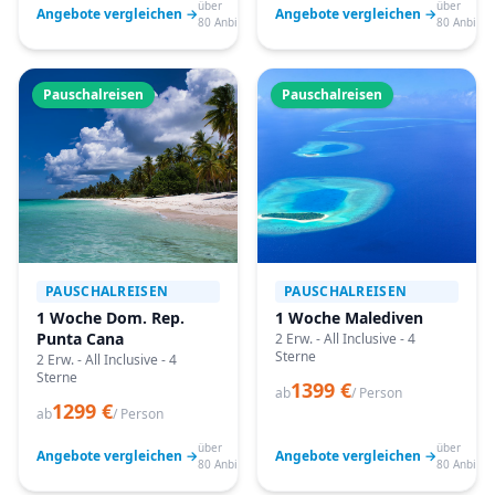
über
über
Angebote vergleichen →
Angebote vergleichen →
80 Anbieter
80 Anbiete
Pauschalreisen
Pauschalreisen
PAUSCHALREISEN
PAUSCHALREISEN
1 Woche Dom. Rep.
1 Woche Malediven
Punta Cana
2 Erw. - All Inclusive - 4
Sterne
2 Erw. - All Inclusive - 4
Sterne
1399 €
ab
/ Person
1299 €
ab
/ Person
über
über
Angebote vergleichen →
Angebote vergleichen →
80 Anbieter
80 Anbiete