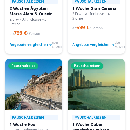
PAUSCHALREISEN
PAUSCHALREISEN
2 Wochen Ägypten
1 Woche Gran Canaria
Marsa Alam & Quseir
2 Erw. - All Inclusive – 4
Sterne
2 Erw. - All Inclusive - 5
Sterne
699 €
ab
/ Person
799 €
ab
/ Person
über
über
Angebote vergleichen →
Angebote vergleichen →
80 Anbieter
80 Anbiete
Pauschalreise
Pauschalreisen
PAUSCHALREISEN
PAUSCHALREISEN
1 Woche Kos
1 Woche Dubai
Arabische Emirate
2 Erw. - Halbpension – 4