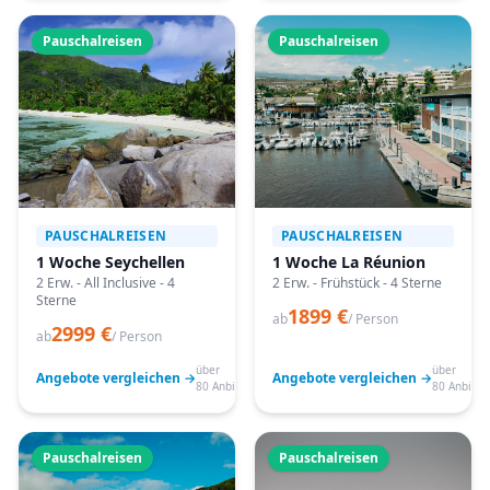
Pauschalreisen
Pauschalreisen
PAUSCHALREISEN
PAUSCHALREISEN
1 Woche Seychellen
1 Woche La Réunion
2 Erw. - All Inclusive - 4
2 Erw. - Frühstück - 4 Sterne
Sterne
1899 €
ab
/ Person
2999 €
ab
/ Person
über
über
Angebote vergleichen →
Angebote vergleichen →
80 Anbieter
80 Anbiete
Pauschalreisen
Pauschalreisen