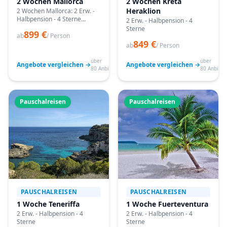
2 Wochen Mallorca
2 Wochen Kreta
Heraklion
2 Wochen Mallorca: 2 Erw. -
Halbpension - 4 Sterne
2 Erw. - Halbpension - 4
Angebote vergleichen,
Sterne
899 €
passende Termine prüfen
ab
/ Person
849 €
und mit Bestpreis-Garantie
ab
/ Person
buchen.
über
über
Angebote vergleichen →
Angebote vergleichen →
80 Anbieter
80 Anbiete
Pauschalreisen
Pauschalreisen
PAUSCHALREISEN
PAUSCHALREISEN
1 Woche Teneriffa
1 Woche Fuerteventura
2 Erw. - Halbpension - 4
2 Erw. - Halbpension - 4
Sterne
Sterne