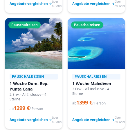
über
über
Angebote vergleichen →
Angebote vergleichen →
80 Anbieter
80 Anbiete
Pauschalreisen
Pauschalreisen
PAUSCHALREISEN
PAUSCHALREISEN
1 Woche Dom. Rep.
1 Woche Malediven
Punta Cana
2 Erw. - All Inclusive - 4
Sterne
2 Erw. - All Inclusive - 4
Sterne
1399 €
ab
/ Person
1299 €
ab
/ Person
über
über
Angebote vergleichen →
Angebote vergleichen →
80 Anbieter
80 Anbiete