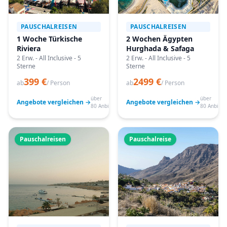
PAUSCHALREISEN
PAUSCHALREISEN
1 Woche Türkische
2 Wochen Ägypten
Riviera
Hurghada & Safaga
2 Erw. - All Inclusive - 5
2 Erw. - All Inclusive - 5
Sterne
Sterne
399 €
2499 €
ab
/ Person
ab
/ Person
über
über
Angebote vergleichen →
Angebote vergleichen →
80 Anbieter
80 Anbiete
Pauschalreisen
Pauschalreise