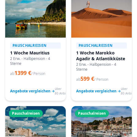
PAUSCHALREISEN
PAUSCHALREISEN
1 Woche Mauritius
1 Woche Marokko
Agadir & Atlantikküste
2 Erw. - Halbpension - 4
Sterne
2 Erw. - Halbpension - 4
Sterne
1399 €
ab
/ Person
599 €
ab
/ Person
über
über
Angebote vergleichen →
Angebote vergleichen →
80 Anbieter
80 Anbiete
Pauschalreisen
Pauschalreisen