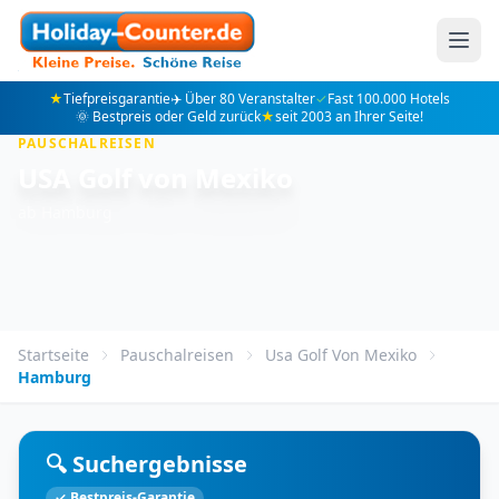
★
Tiefpreisgarantie
✈️ Über 80 Veranstalter
✓
Fast 100.000 Hotels
🌞 Bestpreis oder Geld zurück
★
seit 2003 an Ihrer Seite!
PAUSCHALREISEN
USA Golf von Mexiko
ab Hamburg
Startseite
Pauschalreisen
Usa Golf Von Mexiko
Hamburg
🔍 Suchergebnisse
✓ Bestpreis-Garantie