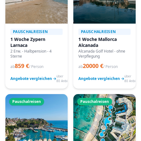
PAUSCHALREISEN
PAUSCHALREISEN
1 Woche Zypern
1 Woche Mallorca
Larnaca
Alcanada
2 Erw. - Halbpension - 4
Alcanada Golf Hotel - ohne
Sterne
Verpflegung
859 €
20000 €
ab
/ Person
ab
/ Person
über
über
Angebote vergleichen →
Angebote vergleichen →
80 Anbieter
80 Anbiete
Pauschalreisen
Pauschalreisen