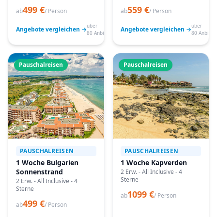
499 €
559 €
ab
/ Person
ab
/ Person
über
über
Angebote vergleichen →
Angebote vergleichen →
80 Anbieter
80 Anbiete
Pauschalreisen
Pauschalreisen
PAUSCHALREISEN
PAUSCHALREISEN
1 Woche Bulgarien
1 Woche Kapverden
Sonnenstrand
2 Erw. - All Inclusive - 4
Sterne
2 Erw. - All Inclusive - 4
Sterne
1099 €
ab
/ Person
499 €
ab
/ Person