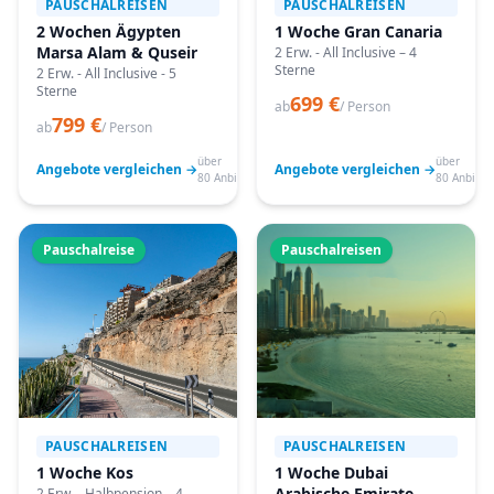
PAUSCHALREISEN
PAUSCHALREISEN
2 Wochen Ägypten
1 Woche Gran Canaria
Marsa Alam & Quseir
2 Erw. - All Inclusive – 4
Sterne
2 Erw. - All Inclusive - 5
Sterne
699 €
ab
/ Person
799 €
ab
/ Person
über
über
Angebote vergleichen →
Angebote vergleichen →
80 Anbieter
80 Anbiete
Pauschalreise
Pauschalreisen
PAUSCHALREISEN
PAUSCHALREISEN
1 Woche Kos
1 Woche Dubai
Arabische Emirate
2 Erw. - Halbpension – 4