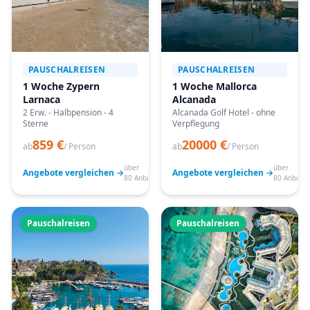
PAUSCHALREISEN
PAUSCHALREISEN
1 Woche Zypern
1 Woche Mallorca
Larnaca
Alcanada
2 Erw. - Halbpension - 4
Alcanada Golf Hotel - ohne
Sterne
Verpflegung
859 €
20000 €
ab
/ Person
ab
/ Person
über
über
Angebote vergleichen →
Angebote vergleichen →
80 Anbieter
80 Anbiete
Pauschalreisen
Pauschalreisen