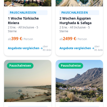
PAUSCHALREISEN
PAUSCHALREISEN
1 Woche Türkische
2 Wochen Ägypten
Riviera
Hurghada & Safaga
2 Erw. - All Inclusive - 5
2 Erw. - All Inclusive - 5
Sterne
Sterne
399 €
2499 €
ab
/ Person
ab
/ Person
über
über
Angebote vergleichen →
Angebote vergleichen →
80 Anbieter
80 Anbiete
Pauschalreisen
Pauschalreise