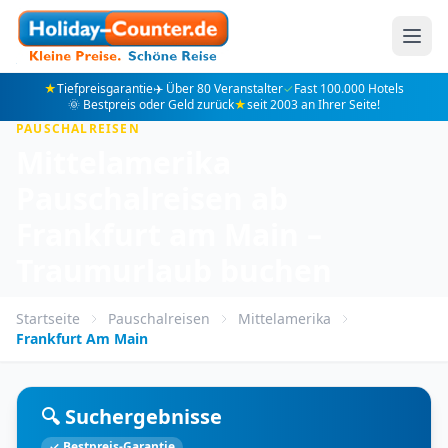
★
Tiefpreisgarantie
✈️ Über 80 Veranstalter
✓
Fast 100.000 Hotels
🌞 Bestpreis oder Geld zurück
★
seit 2003 an Ihrer Seite!
PAUSCHALREISEN
Mittelamerika
Pauschalreisen ab
Frankfurt am Main –
Traumurlaub buchen
Startseite
Pauschalreisen
Mittelamerika
Frankfurt Am Main
🔍 Suchergebnisse
✓ Bestpreis-Garantie