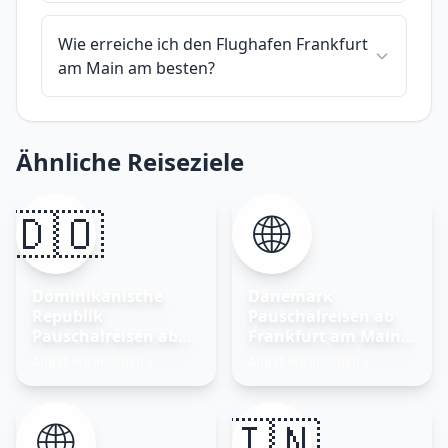
Wie erreiche ich den Flughafen Frankfurt
am Main am besten?
Ähnliche Reiseziele
🇩🇴
🌐
Dominikanische
Dänemark
Republik
Pauschalreisen ab
Pauschalreisen ab
Frankfurt am Main –
Frankfurt am Main
Nordisches Glück
Angebote ansehen
Angebote ansehen
→
→
entdecken
🌐
🇮🇳