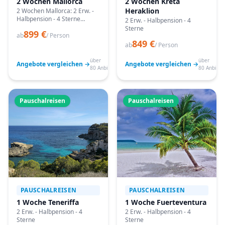
2 Wochen Mallorca
2 Wochen Kreta
Heraklion
2 Wochen Mallorca: 2 Erw. -
Halbpension - 4 Sterne
2 Erw. - Halbpension - 4
Angebote vergleichen,
Sterne
899 €
passende Termine prüfen
ab
/ Person
849 €
und mit Bestpreis-Garantie
ab
/ Person
buchen.
über
über
Angebote vergleichen →
Angebote vergleichen →
80 Anbieter
80 Anbiete
Pauschalreisen
Pauschalreisen
PAUSCHALREISEN
PAUSCHALREISEN
1 Woche Teneriffa
1 Woche Fuerteventura
2 Erw. - Halbpension - 4
2 Erw. - Halbpension - 4
Sterne
Sterne