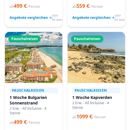
499 €
559 €
ab
/ Person
ab
/ Person
über
über
Angebote vergleichen →
Angebote vergleichen →
80 Anbieter
80 Anbiete
Pauschalreisen
Pauschalreisen
PAUSCHALREISEN
PAUSCHALREISEN
1 Woche Bulgarien
1 Woche Kapverden
Sonnenstrand
2 Erw. - All Inclusive - 4
Sterne
2 Erw. - All Inclusive - 4
Sterne
1099 €
ab
/ Person
499 €
ab
/ Person