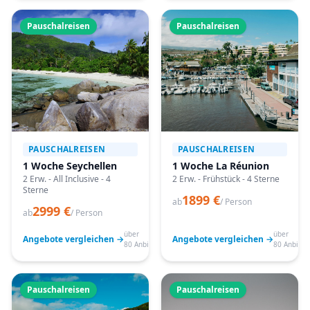
Pauschalreisen
Pauschalreisen
PAUSCHALREISEN
PAUSCHALREISEN
1 Woche Seychellen
1 Woche La Réunion
2 Erw. - All Inclusive - 4
2 Erw. - Frühstück - 4 Sterne
Sterne
1899 €
ab
/ Person
2999 €
ab
/ Person
über
über
Angebote vergleichen →
Angebote vergleichen →
80 Anbieter
80 Anbiete
Pauschalreisen
Pauschalreisen