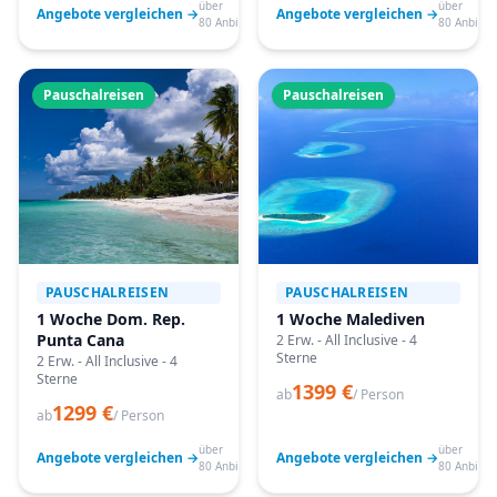
über
über
Angebote vergleichen →
Angebote vergleichen →
80 Anbieter
80 Anbiete
Pauschalreisen
Pauschalreisen
PAUSCHALREISEN
PAUSCHALREISEN
1 Woche Dom. Rep.
1 Woche Malediven
Punta Cana
2 Erw. - All Inclusive - 4
Sterne
2 Erw. - All Inclusive - 4
Sterne
1399 €
ab
/ Person
1299 €
ab
/ Person
über
über
Angebote vergleichen →
Angebote vergleichen →
80 Anbieter
80 Anbiete