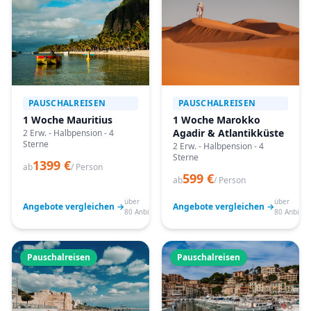
PAUSCHALREISEN
PAUSCHALREISEN
1 Woche Mauritius
1 Woche Marokko
Agadir & Atlantikküste
2 Erw. - Halbpension - 4
Sterne
2 Erw. - Halbpension - 4
Sterne
1399 €
ab
/ Person
599 €
ab
/ Person
über
über
Angebote vergleichen →
Angebote vergleichen →
80 Anbieter
80 Anbiete
Pauschalreisen
Pauschalreisen