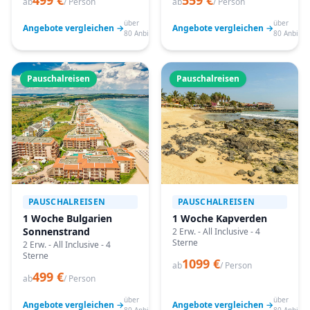
499 €
559 €
ab
/ Person
ab
/ Person
über
über
Angebote vergleichen →
Angebote vergleichen →
80 Anbieter
80 Anbiete
Pauschalreisen
Pauschalreisen
PAUSCHALREISEN
PAUSCHALREISEN
1 Woche Bulgarien
1 Woche Kapverden
Sonnenstrand
2 Erw. - All Inclusive - 4
Sterne
2 Erw. - All Inclusive - 4
Sterne
1099 €
ab
/ Person
499 €
ab
/ Person
über
über
Angebote vergleichen →
Angebote vergleichen →