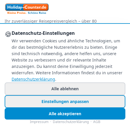
Ihr zuverlässiger Reisepreisvergleich – über 80
Veranstalter im Vergleich.
🍪
Datenschutz-Einstellungen
+49 991 2967 68857
Wir verwenden Cookies und ähnliche Technologien, um
Mo–Fr 8–22 Uhr · Sa 9–22
dir das bestmögliche Nutzererlebnis zu bieten. Einige
So & Feiertags 11–22 Uhr
sind technisch notwendig, andere helfen uns, unsere
Website zu verbessern und dir relevante Inhalte
NEWSLETTER
anzuzeigen. Du kannst deine Einwilligung jederzeit
widerrufen. Weitere Informationen findest du in unserer
Exklusive Reiseschnäppchen direkt in Ihr
Datenschutzerklärung
.
Postfach – kostenlos & jederzeit
abbestellbar.
Alle ablehnen
Jetzt personalisiert anmelden
Einstellungen anpassen
Nur Angebote, die zu Ihren Wünschen passen.
Alle akzeptieren
Impressum
·
Datenschutzerklärung
·
AGB
FOLGE UNS