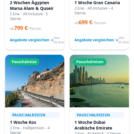
2 Wochen Ägypten
1 Woche Gran Canaria
Marsa Alam & Quseir
2 Erw. - All Inclusive – 4
Sterne
2 Erw. - All Inclusive - 5
Sterne
699 €
ab
/ Person
799 €
ab
/ Person
über
über
Angebote vergleichen →
Angebote vergleichen →
80 Anbieter
80 Anbiete
Pauschalreise
Pauschalreisen
PAUSCHALREISEN
PAUSCHALREISEN
1 Woche Kos
1 Woche Dubai
Arabische Emirate
2 Erw. - Halbpension – 4
Sterne
2 Erw. - Frühstück - 4 Sterne