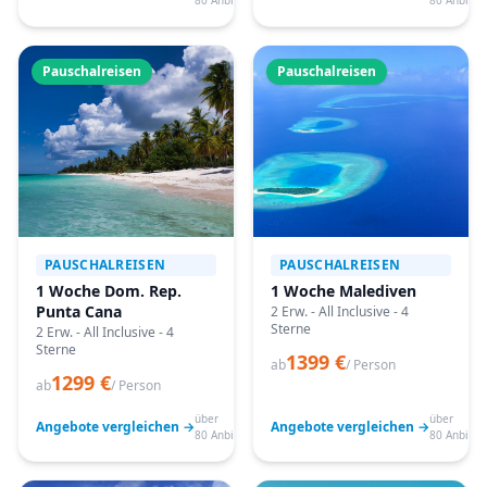
80 Anbieter
80 Anbiete
Pauschalreisen
Pauschalreisen
PAUSCHALREISEN
PAUSCHALREISEN
1 Woche Dom. Rep.
1 Woche Malediven
Punta Cana
2 Erw. - All Inclusive - 4
Sterne
2 Erw. - All Inclusive - 4
Sterne
1399 €
ab
/ Person
1299 €
ab
/ Person
über
über
Angebote vergleichen →
Angebote vergleichen →
80 Anbieter
80 Anbiete