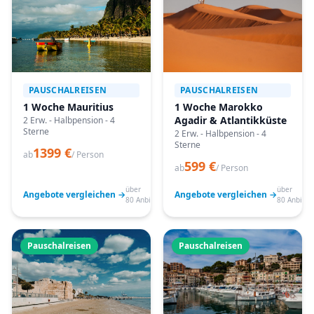
PAUSCHALREISEN
PAUSCHALREISEN
1 Woche Mauritius
1 Woche Marokko
Agadir & Atlantikküste
2 Erw. - Halbpension - 4
Sterne
2 Erw. - Halbpension - 4
Sterne
1399 €
ab
/ Person
599 €
ab
/ Person
über
über
Angebote vergleichen →
Angebote vergleichen →
80 Anbieter
80 Anbiete
Pauschalreisen
Pauschalreisen