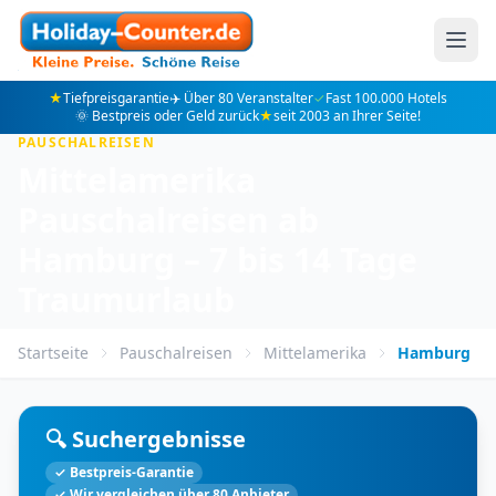
★
Tiefpreisgarantie
✈️ Über 80 Veranstalter
✓
Fast 100.000 Hotels
🌞 Bestpreis oder Geld zurück
★
seit 2003 an Ihrer Seite!
PAUSCHALREISEN
Mittelamerika
Pauschalreisen ab
Hamburg – 7 bis 14 Tage
Traumurlaub
Startseite
Pauschalreisen
Mittelamerika
Hamburg
🔍 Suchergebnisse
✓ Bestpreis-Garantie
✓ Wir vergleichen über 80 Anbieter