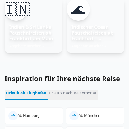
🇮🇳
🌊
Indien & Sri Lanka
Indischer Ozean
Pauschalreisen ab
Pauschalreisen ab
Frankfurt am Main
Frankfurt –
Trauminseln
Angebote ansehen
Angebote ansehen
→
→
entdecken
Inspiration für Ihre nächste Reise
Urlaub ab Flughafen
Urlaub nach Reisemonat
Ab Hamburg
Ab München