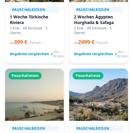
PAUSCHALREISEN
PAUSCHALREISEN
1 Woche Türkische
2 Wochen Ägypten
Riviera
Hurghada & Safaga
2 Erw. - All Inclusive - 5
2 Erw. - All Inclusive - 5
Sterne
Sterne
399 €
2499 €
ab
/ Person
ab
/ Person
über
über
Angebote vergleichen →
Angebote vergleichen →
80 Anbieter
80 Anbiete
Pauschalreisen
Pauschalreise
PAUSCHALREISEN
PAUSCHALREISEN