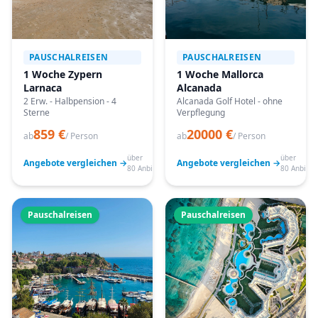
PAUSCHALREISEN
PAUSCHALREISEN
1 Woche Zypern
1 Woche Mallorca
Larnaca
Alcanada
2 Erw. - Halbpension - 4
Alcanada Golf Hotel - ohne
Sterne
Verpflegung
859 €
20000 €
ab
/ Person
ab
/ Person
über
über
Angebote vergleichen →
Angebote vergleichen →
80 Anbieter
80 Anbiete
Pauschalreisen
Pauschalreisen