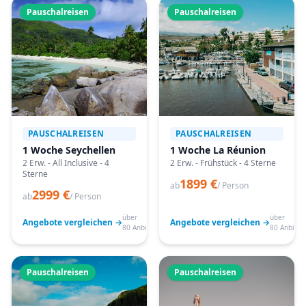
Pauschalreisen
Pauschalreisen
PAUSCHALREISEN
PAUSCHALREISEN
1 Woche Seychellen
1 Woche La Réunion
2 Erw. - All Inclusive - 4
2 Erw. - Frühstück - 4 Sterne
Sterne
1899 €
ab
/ Person
2999 €
ab
/ Person
über
über
Angebote vergleichen →
Angebote vergleichen →
80 Anbieter
80 Anbiete
Pauschalreisen
Pauschalreisen