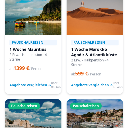
PAUSCHALREISEN
PAUSCHALREISEN
1 Woche Mauritius
1 Woche Marokko
Agadir & Atlantikküste
2 Erw. - Halbpension - 4
Sterne
2 Erw. - Halbpension - 4
Sterne
1399 €
ab
/ Person
599 €
ab
/ Person
über
über
Angebote vergleichen →
Angebote vergleichen →
80 Anbieter
80 Anbiete
Pauschalreisen
Pauschalreisen