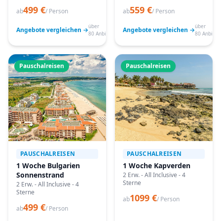
499 €
559 €
ab
/ Person
ab
/ Person
über
über
Angebote vergleichen →
Angebote vergleichen →
80 Anbieter
80 Anbiete
Pauschalreisen
Pauschalreisen
PAUSCHALREISEN
PAUSCHALREISEN
1 Woche Bulgarien
1 Woche Kapverden
Sonnenstrand
2 Erw. - All Inclusive - 4
Sterne
2 Erw. - All Inclusive - 4
Sterne
1099 €
ab
/ Person
499 €
ab
/ Person