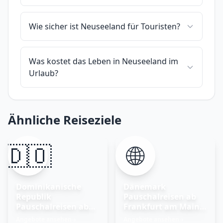
Wie sicher ist Neuseeland für Touristen?
Was kostet das Leben in Neuseeland im
Urlaub?
Ähnliche Reiseziele
🇩🇴
🌐
Dominikanische
Dänemark
Republik
Pauschalreisen ab
Pauschalreisen ab
Frankfurt am Main –
Frankfurt am Main
Nordisches Glück
Angebote ansehen
Angebote ansehen
→
→