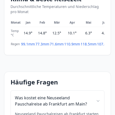
Durchschnittliche Temperaturen und Niederschlag
pro Monat
Monat
Jan
Feb
Mär
Apr
Mai
Jun
Temp
14.9°
14.8°
12.5°
10.1°
6.3°
4.7°
°C
99.1mm
77.3mm
71.6mm
110.9mm
118.5mm
107.6mm
Regen
Häufige Fragen
Was kostet eine Neuseeland
Pauschalreise ab Frankfurt am Main?
Neuseeland Pauschalreisen ab Frankfurt starten