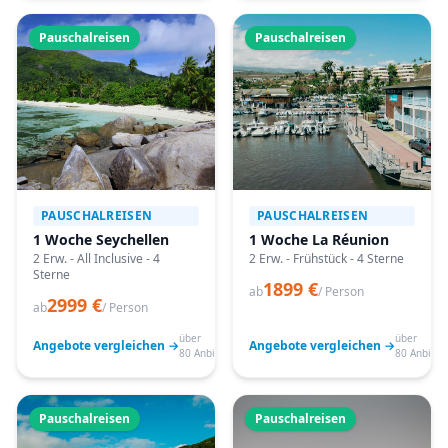
Pauschalreisen
Pauschalreisen
PAUSCHALREISEN
PAUSCHALREISEN
1 Woche Seychellen
1 Woche La Réunion
2 Erw. - All Inclusive - 4
2 Erw. - Frühstück - 4 Sterne
Sterne
1899 €
ab
/ Person
2999 €
ab
/ Person
über
über
Angebote vergleichen →
Angebote vergleichen →
80 Anbieter
80 Anbiete
Pauschalreisen
Pauschalreisen