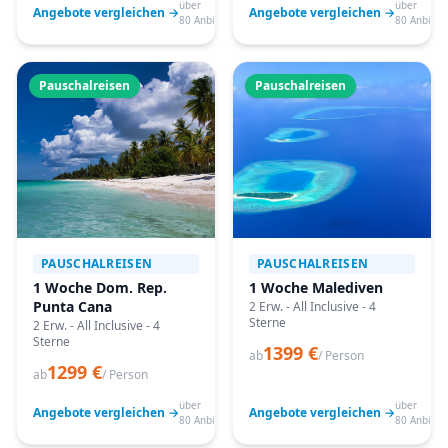
über
über
Angebote vergleichen →
Angebote vergleichen →
80 Anbieter
80 Anbiete
Pauschalreisen
Pauschalreisen
PAUSCHALREISEN
PAUSCHALREISEN
1 Woche Dom. Rep.
1 Woche Malediven
Punta Cana
2 Erw. - All Inclusive - 4
Sterne
2 Erw. - All Inclusive - 4
Sterne
1399 €
ab
/ Person
1299 €
ab
/ Person
über
über
Angebote vergleichen →
Angebote vergleichen →
80 Anbieter
80 Anbiete