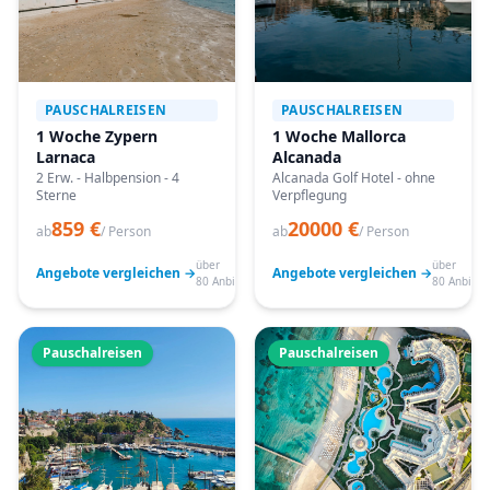
PAUSCHALREISEN
PAUSCHALREISEN
1 Woche Zypern
1 Woche Mallorca
Larnaca
Alcanada
2 Erw. - Halbpension - 4
Alcanada Golf Hotel - ohne
Sterne
Verpflegung
859 €
20000 €
ab
/ Person
ab
/ Person
über
über
Angebote vergleichen →
Angebote vergleichen →
80 Anbieter
80 Anbiete
Pauschalreisen
Pauschalreisen