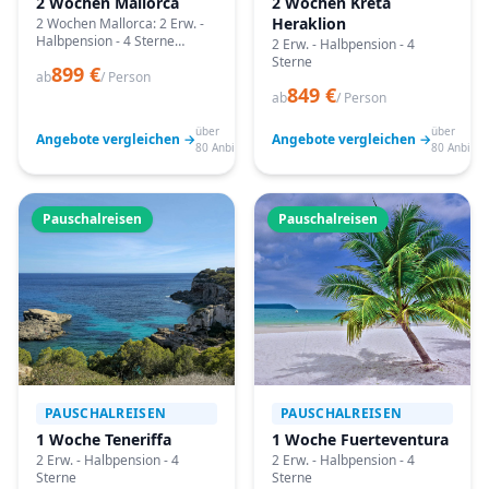
2 Wochen Mallorca
2 Wochen Kreta
Heraklion
2 Wochen Mallorca: 2 Erw. -
Halbpension - 4 Sterne
2 Erw. - Halbpension - 4
Angebote vergleichen,
Sterne
899 €
passende Termine prüfen
ab
/ Person
849 €
und mit Bestpreis-Garantie
ab
/ Person
buchen.
über
über
Angebote vergleichen →
Angebote vergleichen →
80 Anbieter
80 Anbiete
Pauschalreisen
Pauschalreisen
PAUSCHALREISEN
PAUSCHALREISEN
1 Woche Teneriffa
1 Woche Fuerteventura
2 Erw. - Halbpension - 4
2 Erw. - Halbpension - 4
Sterne
Sterne