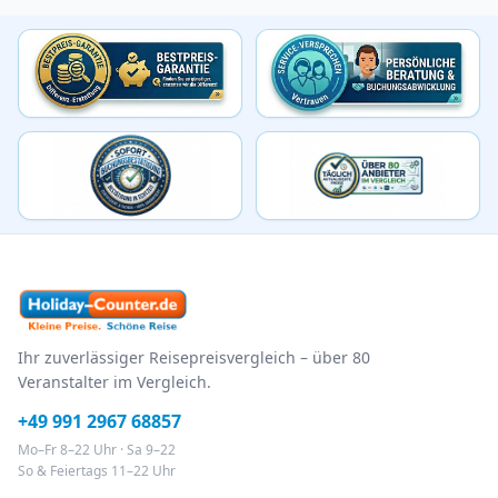
Ihr zuverlässiger Reisepreisvergleich – über 80
Veranstalter im Vergleich.
+49 991 2967 68857
Mo–Fr 8–22 Uhr · Sa 9–22
So & Feiertags 11–22 Uhr