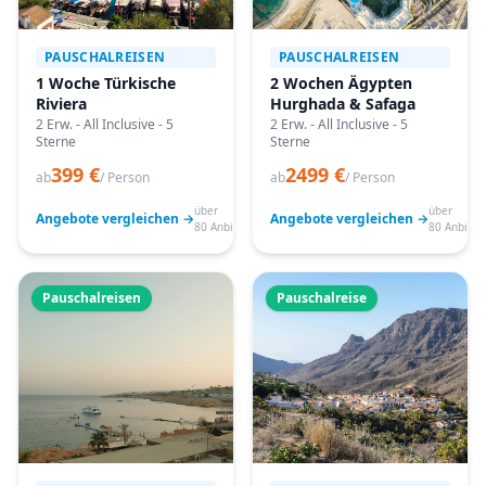
PAUSCHALREISEN
PAUSCHALREISEN
1 Woche Türkische
2 Wochen Ägypten
Riviera
Hurghada & Safaga
2 Erw. - All Inclusive - 5
2 Erw. - All Inclusive - 5
Sterne
Sterne
399 €
2499 €
ab
/ Person
ab
/ Person
über
über
Angebote vergleichen →
Angebote vergleichen →
80 Anbieter
80 Anbiete
Pauschalreisen
Pauschalreise