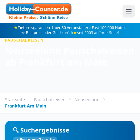
★
Tiefpreisgarantie
✈️ Über 80 Veranstalter
✓
Fast 100.000 Hotels
🌞 Bestpreis oder Geld zurück
★
seit 2003 an Ihrer Seite!
PAUSCHALREISEN
Neuseeland Pauschalreisen
ab Frankfurt am Main
Startseite
Pauschalreisen
Neuseeland
Frankfurt Am Main
🔍 Suchergebnisse
✓ Bestpreis-Garantie