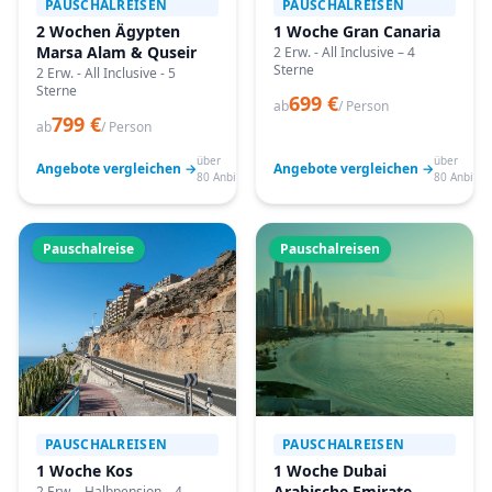
PAUSCHALREISEN
PAUSCHALREISEN
2 Wochen Ägypten
1 Woche Gran Canaria
Marsa Alam & Quseir
2 Erw. - All Inclusive – 4
Sterne
2 Erw. - All Inclusive - 5
Sterne
699 €
ab
/ Person
799 €
ab
/ Person
über
über
Angebote vergleichen →
Angebote vergleichen →
80 Anbieter
80 Anbiete
Pauschalreise
Pauschalreisen
PAUSCHALREISEN
PAUSCHALREISEN
1 Woche Kos
1 Woche Dubai
Arabische Emirate
2 Erw. - Halbpension – 4