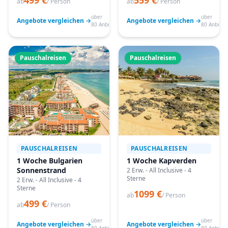
499 €
559 €
ab
/ Person
ab
/ Person
über
über
Angebote vergleichen →
Angebote vergleichen →
80 Anbieter
80 Anbiete
Pauschalreisen
Pauschalreisen
PAUSCHALREISEN
PAUSCHALREISEN
1 Woche Bulgarien
1 Woche Kapverden
Sonnenstrand
2 Erw. - All Inclusive - 4
Sterne
2 Erw. - All Inclusive - 4
Sterne
1099 €
ab
/ Person
499 €
ab
/ Person
über
über
Angebote vergleichen →
Angebote vergleichen →