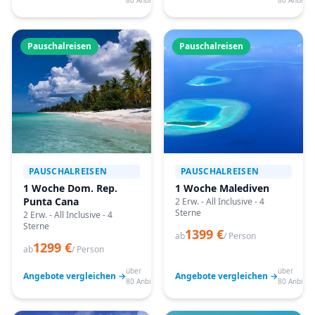
80 Anbieter
80 Anbiete
Pauschalreisen
Pauschalreisen
PAUSCHALREISEN
PAUSCHALREISEN
1 Woche Dom. Rep.
1 Woche Malediven
Punta Cana
2 Erw. - All Inclusive - 4
Sterne
2 Erw. - All Inclusive - 4
Sterne
1399 €
ab
/ Person
1299 €
ab
/ Person
über
über
Angebote vergleichen →
Angebote vergleichen →
80 Anbieter
80 Anbiete