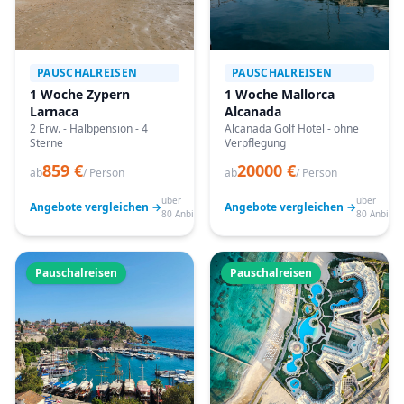
PAUSCHALREISEN
PAUSCHALREISEN
1 Woche Zypern
1 Woche Mallorca
Larnaca
Alcanada
2 Erw. - Halbpension - 4
Alcanada Golf Hotel - ohne
Sterne
Verpflegung
859 €
20000 €
ab
/ Person
ab
/ Person
über
über
Angebote vergleichen →
Angebote vergleichen →
80 Anbieter
80 Anbiete
Pauschalreisen
Pauschalreisen