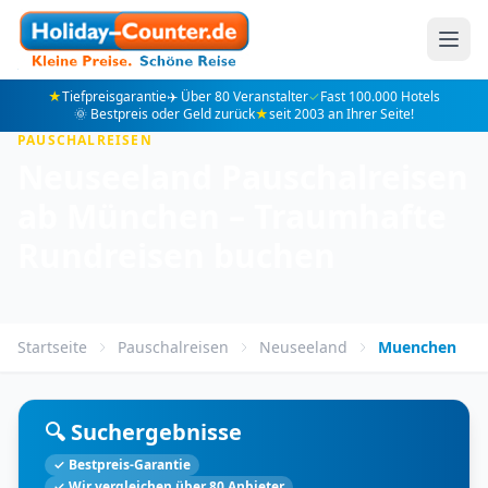
★
Tiefpreisgarantie
✈️ Über 80 Veranstalter
✓
Fast 100.000 Hotels
🌞 Bestpreis oder Geld zurück
★
seit 2003 an Ihrer Seite!
PAUSCHALREISEN
Neuseeland Pauschalreisen
ab München – Traumhafte
Rundreisen buchen
Startseite
Pauschalreisen
Neuseeland
Muenchen
🔍 Suchergebnisse
✓ Bestpreis-Garantie
✓ Wir vergleichen über 80 Anbieter