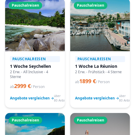
Pauschalreisen
Pauschalreisen
PAUSCHALREISEN
PAUSCHALREISEN
1 Woche Seychellen
1 Woche La Réunion
2 Erw. - All Inclusive - 4
2 Erw. - Frühstück - 4 Sterne
Sterne
1899 €
ab
/ Person
2999 €
ab
/ Person
über
über
Angebote vergleichen →
Angebote vergleichen →
80 Anbieter
80 Anbiete
Pauschalreisen
Pauschalreisen