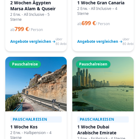
2 Wochen Ägypten
1 Woche Gran Canaria
Marsa Alam & Quseir
2 Erw. - All Inclusive – 4
Sterne
2 Erw. - All Inclusive - 5
Sterne
699 €
ab
/ Person
799 €
ab
/ Person
über
über
Angebote vergleichen →
Angebote vergleichen →
80 Anbieter
80 Anbiete
Pauschalreise
Pauschalreisen
PAUSCHALREISEN
PAUSCHALREISEN
1 Woche Kos
1 Woche Dubai
Arabische Emirate
2 Erw. - Halbpension – 4
Sterne
2 Erw. - Frühstück - 4 Sterne