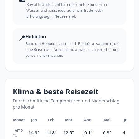
Bay of Islands steht für entspannte Stunden am
Wasser und passt ideal zu einem Bade- oder
Erholungstag in Neuseeland.
📍
Hobbiton
Rund um Hobbiton lassen sich Eindrücke sammeln, die
eine Reise nach Neuseeland abwechslungsreicher und
persönlicher machen.
Klima & beste Reisezeit
Durchschnittliche Temperaturen und Niederschlag
pro Monat
Monat
Jan
Feb
Mär
Apr
Mai
Jun
Temp
14.9°
14.8°
12.5°
10.1°
6.3°
4.7°
°C