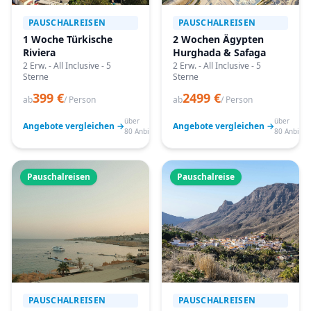
PAUSCHALREISEN
PAUSCHALREISEN
1 Woche Türkische
2 Wochen Ägypten
Riviera
Hurghada & Safaga
2 Erw. - All Inclusive - 5
2 Erw. - All Inclusive - 5
Sterne
Sterne
399 €
2499 €
ab
/ Person
ab
/ Person
über
über
Angebote vergleichen →
Angebote vergleichen →
80 Anbieter
80 Anbiete
Pauschalreisen
Pauschalreise
PAUSCHALREISEN
PAUSCHALREISEN