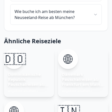
Wie buche ich am besten meine
Neuseeland-Reise ab München?
Ähnliche Reiseziele
🇩🇴
🌐
Dominikanische
Dänemark
Republik
Pauschalreisen ab
Pauschalreisen ab
Frankfurt am Main –
Frankfurt am Main
Nordisches Glück
Angebote ansehen
Angebote ansehen
→
→
entdecken
🌐
🇮🇳