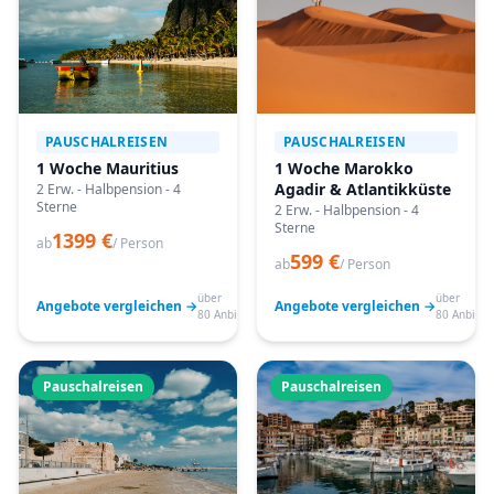
PAUSCHALREISEN
PAUSCHALREISEN
1 Woche Mauritius
1 Woche Marokko
Agadir & Atlantikküste
2 Erw. - Halbpension - 4
Sterne
2 Erw. - Halbpension - 4
Sterne
1399 €
ab
/ Person
599 €
ab
/ Person
über
über
Angebote vergleichen →
Angebote vergleichen →
80 Anbieter
80 Anbiete
Pauschalreisen
Pauschalreisen