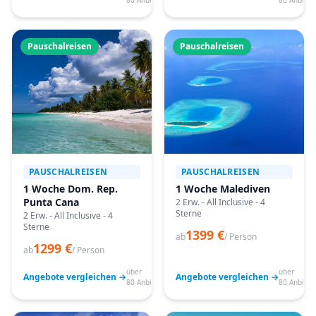
80 Anbieter
80 Anbiete
Pauschalreisen
Pauschalreisen
PAUSCHALREISEN
PAUSCHALREISEN
1 Woche Dom. Rep.
1 Woche Malediven
Punta Cana
2 Erw. - All Inclusive - 4
Sterne
2 Erw. - All Inclusive - 4
Sterne
1399 €
ab
/ Person
1299 €
ab
/ Person
über
über
Angebote vergleichen →
Angebote vergleichen →
80 Anbieter
80 Anbiete