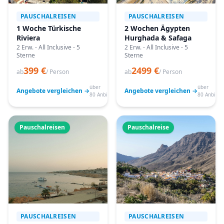
PAUSCHALREISEN
PAUSCHALREISEN
1 Woche Türkische
2 Wochen Ägypten
Riviera
Hurghada & Safaga
2 Erw. - All Inclusive - 5
2 Erw. - All Inclusive - 5
Sterne
Sterne
399 €
2499 €
ab
/ Person
ab
/ Person
über
über
Angebote vergleichen →
Angebote vergleichen →
80 Anbieter
80 Anbiete
Pauschalreisen
Pauschalreise
PAUSCHALREISEN
PAUSCHALREISEN