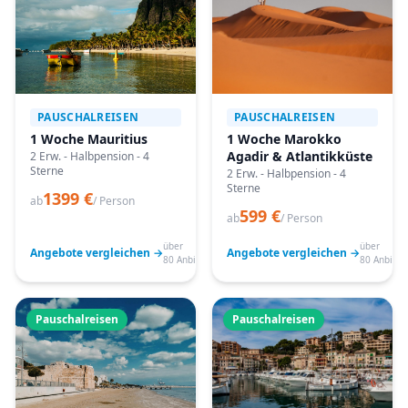
PAUSCHALREISEN
PAUSCHALREISEN
1 Woche Mauritius
1 Woche Marokko
Agadir & Atlantikküste
2 Erw. - Halbpension - 4
Sterne
2 Erw. - Halbpension - 4
Sterne
1399 €
ab
/ Person
599 €
ab
/ Person
über
über
Angebote vergleichen →
Angebote vergleichen →
80 Anbieter
80 Anbiete
Pauschalreisen
Pauschalreisen