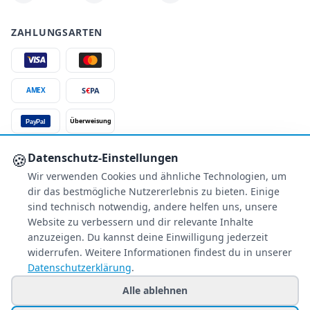
ZAHLUNGSARTEN
S
€
PA
AMEX
Überweisung
PayPal
SSL-verschlüsselt
🍪
Datenschutz-Einstellungen
Wir verwenden Cookies und ähnliche Technologien, um
SERVICE
dir das bestmögliche Nutzererlebnis zu bieten. Einige
Über uns
sind technisch notwendig, andere helfen uns, unsere
Buchungsinformationen
Website zu verbessern und dir relevante Inhalte
Bestpreis-Garantie
anzuzeigen. Du kannst deine Einwilligung jederzeit
widerrufen. Weitere Informationen findest du in unserer
Kostenloser Rückruf
Datenschutzerklärung
.
Allgemeine Anfragen
Blacklist Airlines
Alle ablehnen