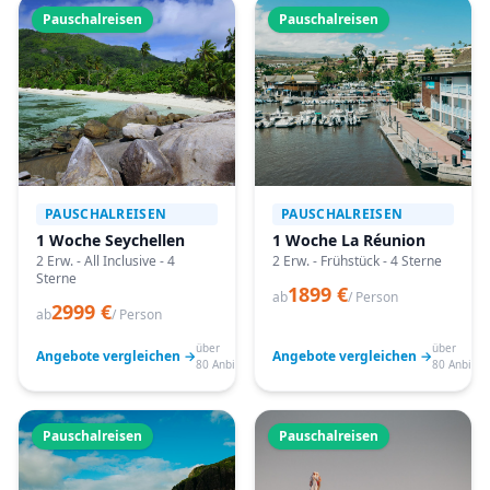
Pauschalreisen
Pauschalreisen
PAUSCHALREISEN
PAUSCHALREISEN
1 Woche Seychellen
1 Woche La Réunion
2 Erw. - All Inclusive - 4
2 Erw. - Frühstück - 4 Sterne
Sterne
1899 €
ab
/ Person
2999 €
ab
/ Person
über
über
Angebote vergleichen →
Angebote vergleichen →
80 Anbieter
80 Anbiete
Pauschalreisen
Pauschalreisen