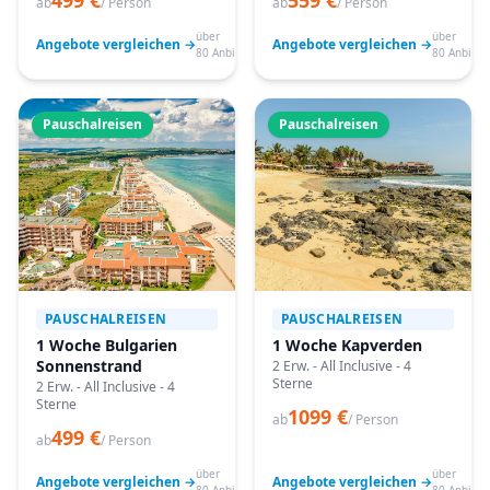
499 €
559 €
ab
/ Person
ab
/ Person
über
über
Angebote vergleichen →
Angebote vergleichen →
80 Anbieter
80 Anbiete
Pauschalreisen
Pauschalreisen
PAUSCHALREISEN
PAUSCHALREISEN
1 Woche Bulgarien
1 Woche Kapverden
Sonnenstrand
2 Erw. - All Inclusive - 4
Sterne
2 Erw. - All Inclusive - 4
Sterne
1099 €
ab
/ Person
499 €
ab
/ Person
über
über
Angebote vergleichen →
Angebote vergleichen →