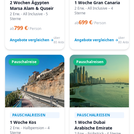
2 Wochen Ägypten
1 Woche Gran Canaria
Marsa Alam & Quseir
2 Erw. - All Inclusive – 4
Sterne
2 Erw. - All Inclusive - 5
Sterne
699 €
ab
/ Person
799 €
ab
/ Person
über
über
Angebote vergleichen →
Angebote vergleichen →
80 Anbieter
80 Anbiete
Pauschalreise
Pauschalreisen
PAUSCHALREISEN
PAUSCHALREISEN
1 Woche Kos
1 Woche Dubai
Arabische Emirate
2 Erw. - Halbpension – 4
Sterne
2 Erw. - Frühstück - 4 Sterne