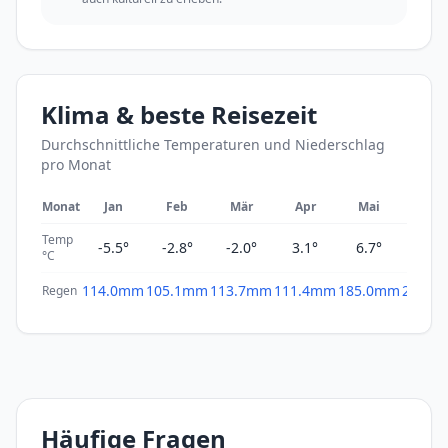
Klima & beste Reisezeit
Durchschnittliche Temperaturen und Niederschlag
pro Monat
Monat
Jan
Feb
Mär
Apr
Mai
Jun
Temp
-5.5°
-2.8°
-2.0°
3.1°
6.7°
11.2
°C
114.0mm
105.1mm
113.7mm
111.4mm
185.0mm
238.3
Regen
Häufige Fragen