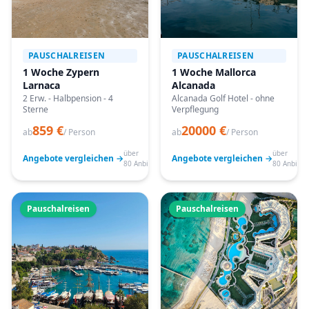
PAUSCHALREISEN
PAUSCHALREISEN
1 Woche Zypern
1 Woche Mallorca
Larnaca
Alcanada
2 Erw. - Halbpension - 4
Alcanada Golf Hotel - ohne
Sterne
Verpflegung
859 €
20000 €
ab
/ Person
ab
/ Person
über
über
Angebote vergleichen →
Angebote vergleichen →
80 Anbieter
80 Anbiete
Pauschalreisen
Pauschalreisen