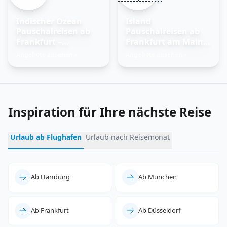
Indischer Ozean
Island
Pauschalreisen ab
Pauschalreisen ab
Frankfurt –
Frankfurt am Main –
Trauminseln
Feuer und Eis
Angebote ansehen
Angebote ansehen
→
→
entdecken
erleben
Inspiration für Ihre nächste Reise
Urlaub ab Flughafen
Urlaub nach Reisemonat
Ab Hamburg
Ab München
Ab Frankfurt
Ab Düsseldorf