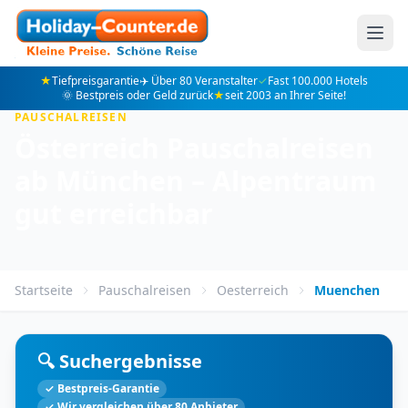
★
Tiefpreisgarantie
✈️ Über 80 Veranstalter
✓
Fast 100.000 Hotels
🌞 Bestpreis oder Geld zurück
★
seit 2003 an Ihrer Seite!
PAUSCHALREISEN
Österreich Pauschalreisen
ab München – Alpentraum
gut erreichbar
Startseite
Pauschalreisen
Oesterreich
Muenchen
🔍 Suchergebnisse
✓ Bestpreis-Garantie
✓ Wir vergleichen über 80 Anbieter