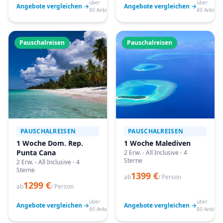
über
über
Angebote vergleichen →
Angebote vergleichen →
80 Anbieter
80 Anbiete
Pauschalreisen
Pauschalreisen
PAUSCHALREISEN
PAUSCHALREISEN
1 Woche Dom. Rep.
1 Woche Malediven
Punta Cana
2 Erw. - All Inclusive - 4
Sterne
2 Erw. - All Inclusive - 4
Sterne
1399 €
ab
/ Person
1299 €
ab
/ Person
über
über
Angebote vergleichen →
Angebote vergleichen →
80 Anbieter
80 Anbiete