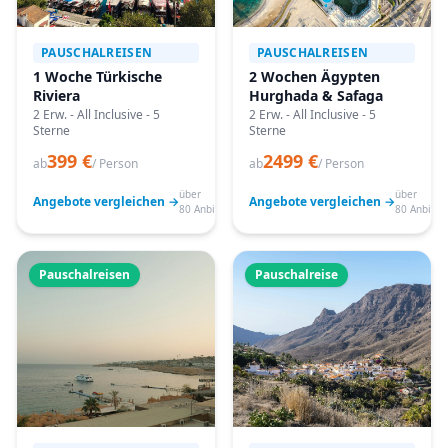
PAUSCHALREISEN
PAUSCHALREISEN
1 Woche Türkische
2 Wochen Ägypten
Riviera
Hurghada & Safaga
2 Erw. - All Inclusive - 5
2 Erw. - All Inclusive - 5
Sterne
Sterne
399 €
2499 €
ab
/ Person
ab
/ Person
über
über
Angebote vergleichen →
Angebote vergleichen →
80 Anbieter
80 Anbiete
Pauschalreisen
Pauschalreise