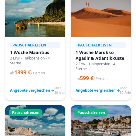
PAUSCHALREISEN
PAUSCHALREISEN
1 Woche Mauritius
1 Woche Marokko
Agadir & Atlantikküste
2 Erw. - Halbpension - 4
Sterne
2 Erw. - Halbpension - 4
Sterne
1399 €
ab
/ Person
599 €
ab
/ Person
über
über
Angebote vergleichen →
Angebote vergleichen →
80 Anbieter
80 Anbiete
Pauschalreisen
Pauschalreisen