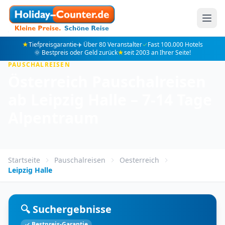
★
Tiefpreisgarantie
✈️ Über 80 Veranstalter
✓
Fast 100.000 Hotels
🌞 Bestpreis oder Geld zurück
★
seit 2003 an Ihrer Seite!
PAUSCHALREISEN
Österreich Pauschalreisen
ab Leipzig Halle – 7-14 Tage
Alpentraum
Startseite
Pauschalreisen
Oesterreich
Leipzig Halle
🔍 Suchergebnisse
✓ Bestpreis-Garantie