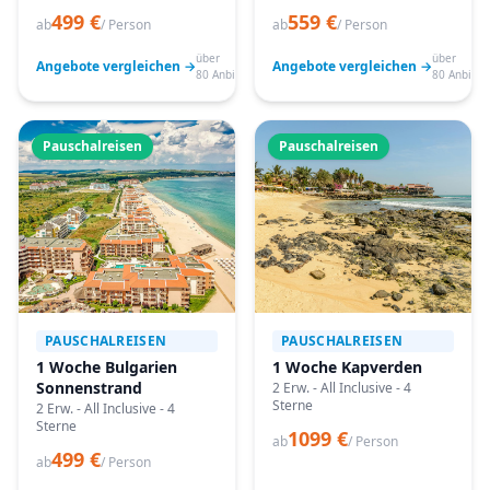
499 €
559 €
ab
/ Person
ab
/ Person
über
über
Angebote vergleichen →
Angebote vergleichen →
80 Anbieter
80 Anbiete
Pauschalreisen
Pauschalreisen
PAUSCHALREISEN
PAUSCHALREISEN
1 Woche Bulgarien
1 Woche Kapverden
Sonnenstrand
2 Erw. - All Inclusive - 4
Sterne
2 Erw. - All Inclusive - 4
Sterne
1099 €
ab
/ Person
499 €
ab
/ Person