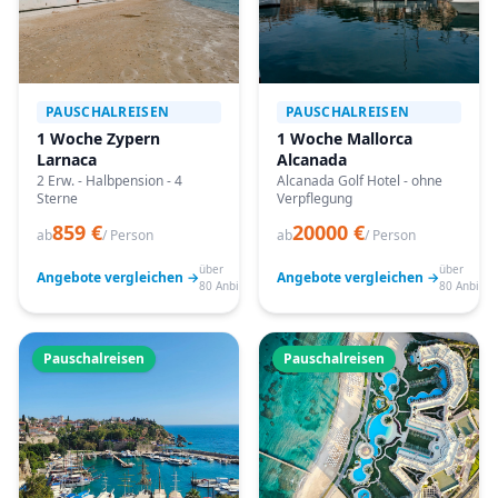
PAUSCHALREISEN
PAUSCHALREISEN
1 Woche Zypern
1 Woche Mallorca
Larnaca
Alcanada
2 Erw. - Halbpension - 4
Alcanada Golf Hotel - ohne
Sterne
Verpflegung
859 €
20000 €
ab
/ Person
ab
/ Person
über
über
Angebote vergleichen →
Angebote vergleichen →
80 Anbieter
80 Anbiete
Pauschalreisen
Pauschalreisen