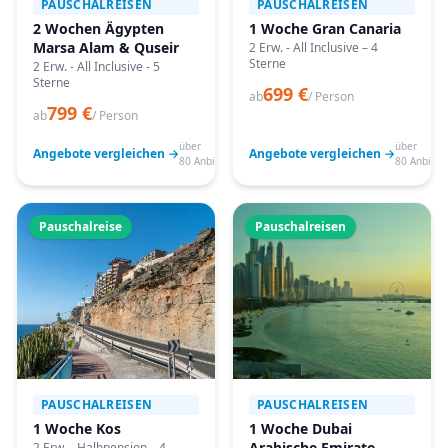
PAUSCHALREISEN
PAUSCHALREISEN
2 Wochen Ägypten
1 Woche Gran Canaria
Marsa Alam & Quseir
2 Erw. - All Inclusive – 4
Sterne
2 Erw. - All Inclusive - 5
Sterne
699 €
ab
/ Person
799 €
ab
/ Person
über
über
Angebote vergleichen →
Angebote vergleichen →
80 Anbieter
80 Anbiete
Pauschalreise
Pauschalreisen
PAUSCHALREISEN
PAUSCHALREISEN
1 Woche Kos
1 Woche Dubai
Arabische Emirate
2 Erw. - Halbpension – 4