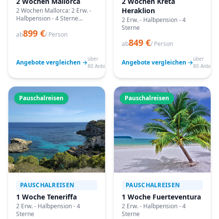
2 Wochen Mallorca
2 Wochen Kreta
Heraklion
2 Wochen Mallorca: 2 Erw. -
Halbpension - 4 Sterne
2 Erw. - Halbpension - 4
Angebote vergleichen,
Sterne
899 €
passende Termine prüfen
ab
/ Person
849 €
und mit Bestpreis-Garantie
ab
/ Person
buchen.
über
über
Angebote vergleichen →
Angebote vergleichen →
80 Anbieter
80 Anbiete
Pauschalreisen
Pauschalreisen
PAUSCHALREISEN
PAUSCHALREISEN
1 Woche Teneriffa
1 Woche Fuerteventura
2 Erw. - Halbpension - 4
2 Erw. - Halbpension - 4
Sterne
Sterne