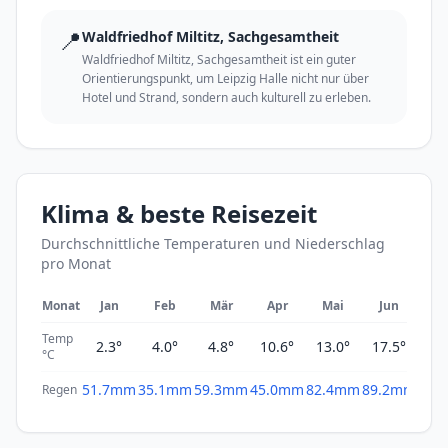
📍
Waldfriedhof Miltitz, Sachgesamtheit
Waldfriedhof Miltitz, Sachgesamtheit ist ein guter
Orientierungspunkt, um Leipzig Halle nicht nur über
Hotel und Strand, sondern auch kulturell zu erleben.
Klima & beste Reisezeit
Durchschnittliche Temperaturen und Niederschlag
pro Monat
Monat
Jan
Feb
Mär
Apr
Mai
Jun
Ju
Temp
2.3°
4.0°
4.8°
10.6°
13.0°
17.5°
19
°C
51.7mm
35.1mm
59.3mm
45.0mm
82.4mm
89.2mm
69.
Regen