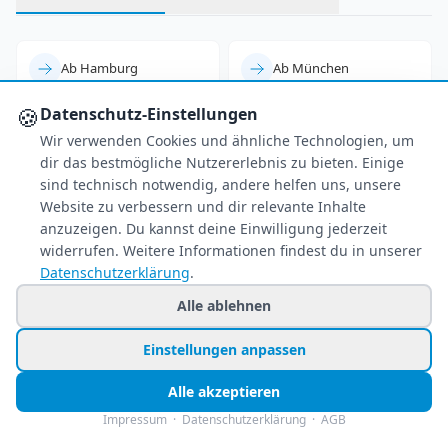
Ab Hamburg
Ab München
🍪
Datenschutz-Einstellungen
Ab Frankfurt
Ab Düsseldorf
Wir verwenden Cookies und ähnliche Technologien, um
dir das bestmögliche Nutzererlebnis zu bieten. Einige
sind technisch notwendig, andere helfen uns, unsere
Ab Berlin
Ab Köln/Bonn
Website zu verbessern und dir relevante Inhalte
anzuzeigen. Du kannst deine Einwilligung jederzeit
widerrufen. Weitere Informationen findest du in unserer
Ab Leipzig
Datenschutzerklärung
.
Alle ablehnen
Einstellungen anpassen
Alle akzeptieren
Impressum
·
Datenschutzerklärung
·
AGB