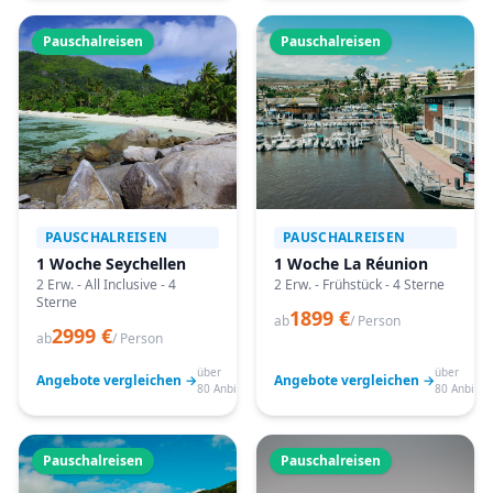
Pauschalreisen
Pauschalreisen
PAUSCHALREISEN
PAUSCHALREISEN
1 Woche Seychellen
1 Woche La Réunion
2 Erw. - All Inclusive - 4
2 Erw. - Frühstück - 4 Sterne
Sterne
1899 €
ab
/ Person
2999 €
ab
/ Person
über
über
Angebote vergleichen →
Angebote vergleichen →
80 Anbieter
80 Anbiete
Pauschalreisen
Pauschalreisen