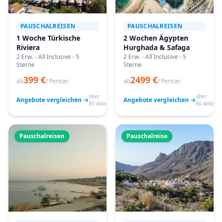
PAUSCHALREISEN
PAUSCHALREISEN
1 Woche Türkische
2 Wochen Ägypten
Riviera
Hurghada & Safaga
2 Erw. - All Inclusive - 5
2 Erw. - All Inclusive - 5
Sterne
Sterne
399 €
2499 €
ab
/ Person
ab
/ Person
über
über
Angebote vergleichen →
Angebote vergleichen →
80 Anbieter
80 Anbiete
Pauschalreisen
Pauschalreise