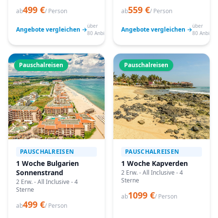
499 €
559 €
ab
/ Person
ab
/ Person
über
über
Angebote vergleichen →
Angebote vergleichen →
80 Anbieter
80 Anbiete
Pauschalreisen
Pauschalreisen
PAUSCHALREISEN
PAUSCHALREISEN
1 Woche Bulgarien
1 Woche Kapverden
Sonnenstrand
2 Erw. - All Inclusive - 4
Sterne
2 Erw. - All Inclusive - 4
Sterne
1099 €
ab
/ Person
499 €
ab
/ Person