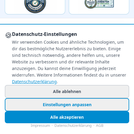
🍪
Datenschutz-Einstellungen
Wir verwenden Cookies und ähnliche Technologien, um
dir das bestmögliche Nutzererlebnis zu bieten. Einige
Ihr zuverlässiger Reisepreisvergleich – über 80
sind technisch notwendig, andere helfen uns, unsere
Veranstalter im Vergleich.
Website zu verbessern und dir relevante Inhalte
+49 991 2967 68857
anzuzeigen. Du kannst deine Einwilligung jederzeit
widerrufen. Weitere Informationen findest du in unserer
Mo–Fr 8–22 Uhr · Sa 9–22
Datenschutzerklärung
.
So & Feiertags 11–22 Uhr
Alle ablehnen
NEWSLETTER
Einstellungen anpassen
Exklusive Reiseschnäppchen direkt in Ihr
Postfach – kostenlos & jederzeit
Alle akzeptieren
abbestellbar.
Impressum
·
Datenschutzerklärung
·
AGB