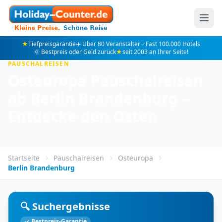
★
Tiefpreisgarantie
✈️ Über 80 Veranstalter
✓
Fast 100.000 Hotels
🌞 Bestpreis oder Geld zurück
★
seit 2003 an Ihrer Seite!
PAUSCHALREISEN
Osteuropa Pauschalreisen
ab Berlin Brandenburg –
Entdecke den Osten
Startseite
Pauschalreisen
Osteuropa
Berlin Brandenburg
🔍 Suchergebnisse
✓ Bestpreis-Garantie