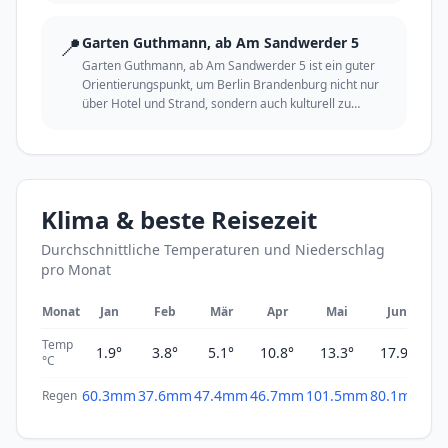
📍
Garten Guthmann, ab Am Sandwerder 5
Garten Guthmann, ab Am Sandwerder 5 ist ein guter
Orientierungspunkt, um Berlin Brandenburg nicht nur
über Hotel und Strand, sondern auch kulturell zu
erleben.
Klima & beste Reisezeit
Durchschnittliche Temperaturen und Niederschlag
pro Monat
Monat
Jan
Feb
Mär
Apr
Mai
Jun
Temp
1.9°
3.8°
5.1°
10.8°
13.3°
17.9°
2
°C
60.3mm
37.6mm
47.4mm
46.7mm
101.5mm
80.1mm
61
Regen