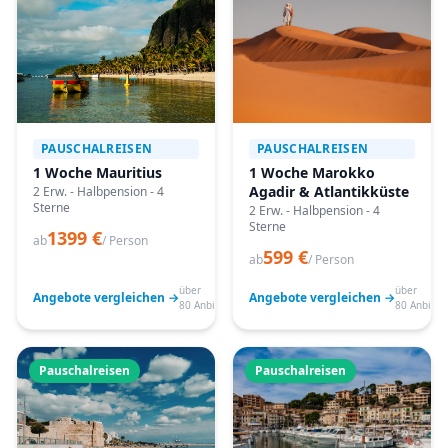
PAUSCHALREISEN
PAUSCHALREISEN
1 Woche Mauritius
1 Woche Marokko
Agadir & Atlantikküste
2 Erw. - Halbpension - 4
Sterne
2 Erw. - Halbpension - 4
Sterne
1399 €
ab
/ Person
599 €
ab
/ Person
über
über
Angebote vergleichen →
Angebote vergleichen →
80 Anbieter
80 Anbiete
Pauschalreisen
Pauschalreisen