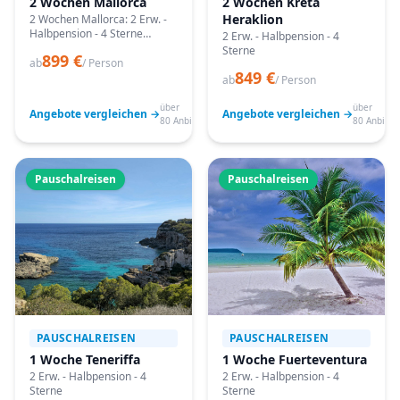
2 Wochen Mallorca
2 Wochen Kreta
Heraklion
2 Wochen Mallorca: 2 Erw. -
Halbpension - 4 Sterne
2 Erw. - Halbpension - 4
Angebote vergleichen,
Sterne
899 €
passende Termine prüfen
ab
/ Person
849 €
und mit Bestpreis-Garantie
ab
/ Person
buchen.
über
über
Angebote vergleichen →
Angebote vergleichen →
80 Anbieter
80 Anbiete
Pauschalreisen
Pauschalreisen
PAUSCHALREISEN
PAUSCHALREISEN
1 Woche Teneriffa
1 Woche Fuerteventura
2 Erw. - Halbpension - 4
2 Erw. - Halbpension - 4
Sterne
Sterne