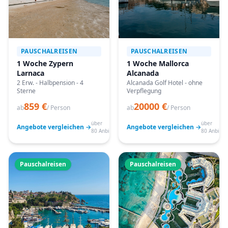
PAUSCHALREISEN
PAUSCHALREISEN
1 Woche Zypern
1 Woche Mallorca
Larnaca
Alcanada
2 Erw. - Halbpension - 4
Alcanada Golf Hotel - ohne
Sterne
Verpflegung
859 €
20000 €
ab
/ Person
ab
/ Person
über
über
Angebote vergleichen →
Angebote vergleichen →
80 Anbieter
80 Anbiete
Pauschalreisen
Pauschalreisen