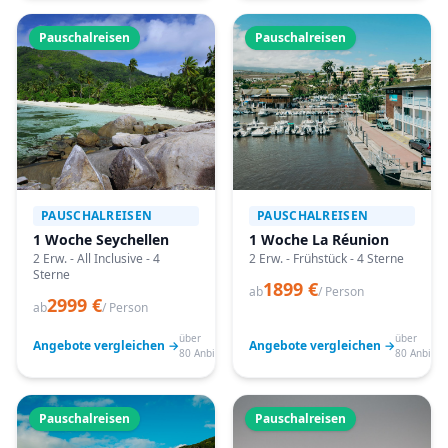
Pauschalreisen
Pauschalreisen
PAUSCHALREISEN
PAUSCHALREISEN
1 Woche Seychellen
1 Woche La Réunion
2 Erw. - All Inclusive - 4
2 Erw. - Frühstück - 4 Sterne
Sterne
1899 €
ab
/ Person
2999 €
ab
/ Person
über
über
Angebote vergleichen →
Angebote vergleichen →
80 Anbieter
80 Anbiete
Pauschalreisen
Pauschalreisen