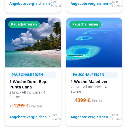
über
über
Angebote vergleichen →
Angebote vergleichen →
80 Anbieter
80 Anbiete
Pauschalreisen
Pauschalreisen
PAUSCHALREISEN
PAUSCHALREISEN
1 Woche Dom. Rep.
1 Woche Malediven
Punta Cana
2 Erw. - All Inclusive - 4
Sterne
2 Erw. - All Inclusive - 4
Sterne
1399 €
ab
/ Person
1299 €
ab
/ Person
über
über
Angebote vergleichen →
Angebote vergleichen →
80 Anbieter
80 Anbiete