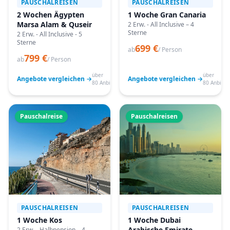
PAUSCHALREISEN
PAUSCHALREISEN
2 Wochen Ägypten
1 Woche Gran Canaria
Marsa Alam & Quseir
2 Erw. - All Inclusive – 4
Sterne
2 Erw. - All Inclusive - 5
Sterne
699 €
ab
/ Person
799 €
ab
/ Person
über
über
Angebote vergleichen →
Angebote vergleichen →
80 Anbieter
80 Anbiete
Pauschalreise
Pauschalreisen
PAUSCHALREISEN
PAUSCHALREISEN
1 Woche Kos
1 Woche Dubai
Arabische Emirate
2 Erw. - Halbpension – 4