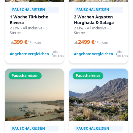
PAUSCHALREISEN
PAUSCHALREISEN
1 Woche Türkische
2 Wochen Ägypten
Riviera
Hurghada & Safaga
2 Erw. - All Inclusive - 5
2 Erw. - All Inclusive - 5
Sterne
Sterne
399 €
2499 €
ab
/ Person
ab
/ Person
über
über
Angebote vergleichen →
Angebote vergleichen →
80 Anbieter
80 Anbiete
Pauschalreisen
Pauschalreise
PAUSCHALREISEN
PAUSCHALREISEN