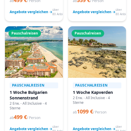
499 €
559 €
ab
/ Person
ab
/ Person
über
über
Angebote vergleichen →
Angebote vergleichen →
80 Anbieter
80 Anbiete
Pauschalreisen
Pauschalreisen
PAUSCHALREISEN
PAUSCHALREISEN
1 Woche Bulgarien
1 Woche Kapverden
Sonnenstrand
2 Erw. - All Inclusive - 4
Sterne
2 Erw. - All Inclusive - 4
Sterne
1099 €
ab
/ Person
499 €
ab
/ Person
über
über
Angebote vergleichen →
Angebote vergleichen →