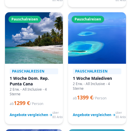
80 Anbieter
80 Anbiete
Pauschalreisen
Pauschalreisen
PAUSCHALREISEN
PAUSCHALREISEN
1 Woche Dom. Rep.
1 Woche Malediven
Punta Cana
2 Erw. - All Inclusive - 4
Sterne
2 Erw. - All Inclusive - 4
Sterne
1399 €
ab
/ Person
1299 €
ab
/ Person
über
über
Angebote vergleichen →
Angebote vergleichen →
80 Anbieter
80 Anbiete