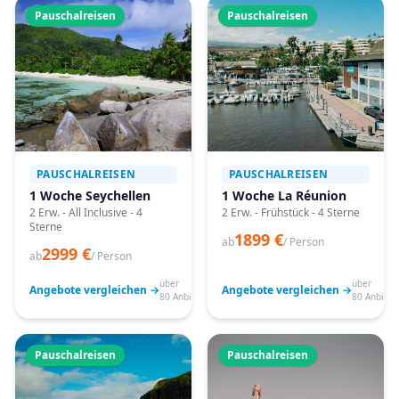
Pauschalreisen
Pauschalreisen
PAUSCHALREISEN
PAUSCHALREISEN
1 Woche Seychellen
1 Woche La Réunion
2 Erw. - All Inclusive - 4
2 Erw. - Frühstück - 4 Sterne
Sterne
1899 €
ab
/ Person
2999 €
ab
/ Person
über
über
Angebote vergleichen →
Angebote vergleichen →
80 Anbieter
80 Anbiete
Pauschalreisen
Pauschalreisen