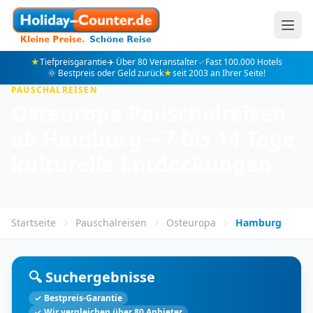
★
Tiefpreisgarantie
✈️ Über 80 Veranstalter
✓
Fast 100.000 Hotels
🌞 Bestpreis oder Geld zurück
★
seit 2003 an Ihrer Seite!
PAUSCHALREISEN
Osteuropa Pauschalreisen
ab Hamburg – 7 bis 14 Tage
kulturelle Entdeckungen
Startseite
Pauschalreisen
Osteuropa
Hamburg
🔍 Suchergebnisse
✓ Bestpreis-Garantie
✓ Wir vergleichen über 80 Anbieter