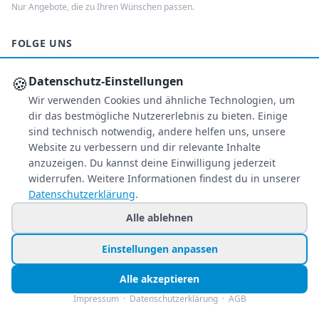
Nur Angebote, die zu Ihren Wünschen passen.
FOLGE UNS
Facebook
Instagram
TikTok
🍪
Datenschutz-Einstellungen
Wir verwenden Cookies und ähnliche Technologien, um
dir das bestmögliche Nutzererlebnis zu bieten. Einige
ZAHLUNGSARTEN
sind technisch notwendig, andere helfen uns, unsere
Website zu verbessern und dir relevante Inhalte
anzuzeigen. Du kannst deine Einwilligung jederzeit
widerrufen. Weitere Informationen findest du in unserer
S
€
PA
AMEX
Datenschutzerklärung
.
Überweisung
PayPal
Alle ablehnen
SSL-verschlüsselt
Einstellungen anpassen
SERVICE
Alle akzeptieren
Über uns
Impressum
·
Datenschutzerklärung
·
AGB
Buchungsinformationen