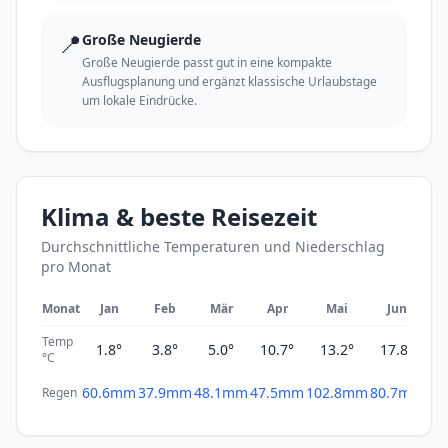
📍
Große Neugierde
Große Neugierde passt gut in eine kompakte
Ausflugsplanung und ergänzt klassische Urlaubstage
um lokale Eindrücke.
Klima & beste Reisezeit
Durchschnittliche Temperaturen und Niederschlag
pro Monat
Monat
Jan
Feb
Mär
Apr
Mai
Jun
Temp
1.8°
3.8°
5.0°
10.7°
13.2°
17.8°
2
°C
60.6mm
37.9mm
48.1mm
47.5mm
102.8mm
80.7mm
61
Regen