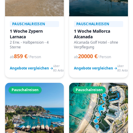
PAUSCHALREISEN
PAUSCHALREISEN
1 Woche Zypern
1 Woche Mallorca
Larnaca
Alcanada
2 Erw. - Halbpension - 4
Alcanada Golf Hotel - ohne
Sterne
Verpflegung
859 €
20000 €
ab
/ Person
ab
/ Person
über
über
Angebote vergleichen →
Angebote vergleichen →
80 Anbieter
80 Anbiete
Pauschalreisen
Pauschalreisen