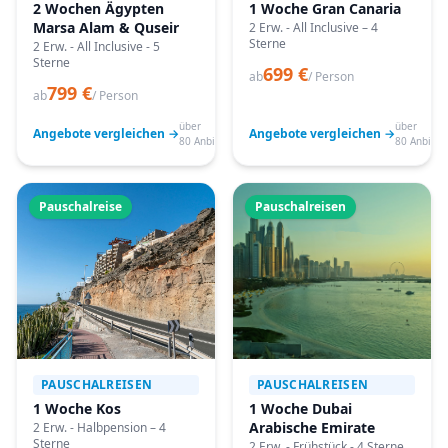
2 Wochen Ägypten
1 Woche Gran Canaria
Marsa Alam & Quseir
2 Erw. - All Inclusive – 4
Sterne
2 Erw. - All Inclusive - 5
Sterne
699 €
ab
/ Person
799 €
ab
/ Person
über
über
Angebote vergleichen →
Angebote vergleichen →
80 Anbieter
80 Anbiete
Pauschalreise
Pauschalreisen
PAUSCHALREISEN
PAUSCHALREISEN
1 Woche Kos
1 Woche Dubai
Arabische Emirate
2 Erw. - Halbpension – 4
Sterne
2 Erw. - Frühstück - 4 Sterne