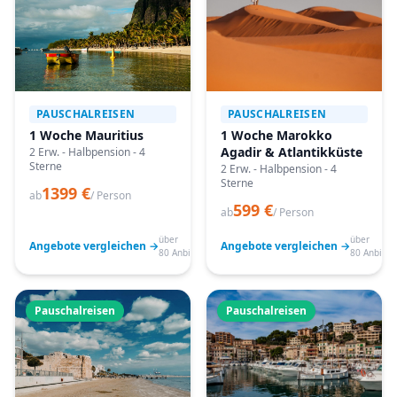
PAUSCHALREISEN
PAUSCHALREISEN
1 Woche Mauritius
1 Woche Marokko
Agadir & Atlantikküste
2 Erw. - Halbpension - 4
Sterne
2 Erw. - Halbpension - 4
Sterne
1399 €
ab
/ Person
599 €
ab
/ Person
über
über
Angebote vergleichen →
Angebote vergleichen →
80 Anbieter
80 Anbiete
Pauschalreisen
Pauschalreisen