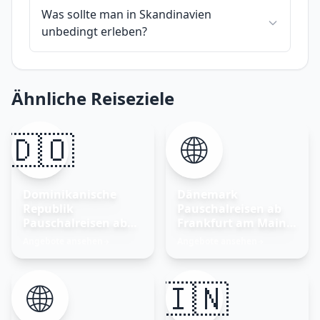
Was sollte man in Skandinavien
unbedingt erleben?
Ähnliche Reiseziele
🇩🇴
🌐
Dominikanische
Dänemark
Republik
Pauschalreisen ab
Pauschalreisen ab
Frankfurt am Main –
Frankfurt am Main
Nordisches Glück
Angebote ansehen
Angebote ansehen
→
→
entdecken
🌐
🇮🇳