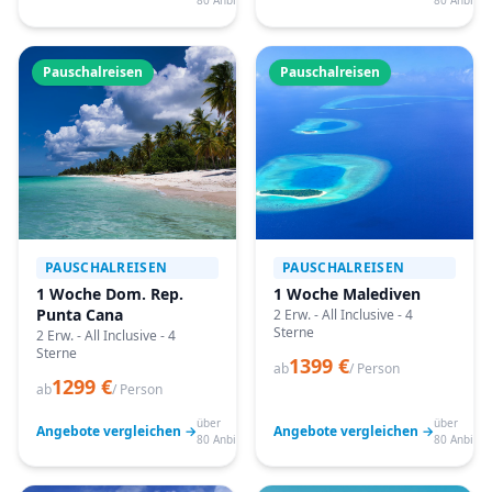
80 Anbieter
80 Anbiete
Pauschalreisen
Pauschalreisen
PAUSCHALREISEN
PAUSCHALREISEN
1 Woche Dom. Rep.
1 Woche Malediven
Punta Cana
2 Erw. - All Inclusive - 4
Sterne
2 Erw. - All Inclusive - 4
Sterne
1399 €
ab
/ Person
1299 €
ab
/ Person
über
über
Angebote vergleichen →
Angebote vergleichen →
80 Anbieter
80 Anbiete