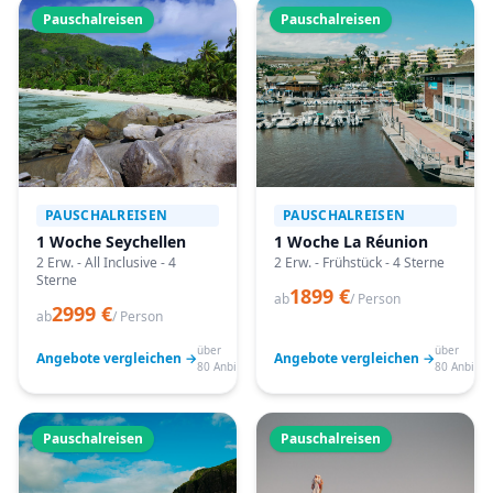
Pauschalreisen
Pauschalreisen
PAUSCHALREISEN
PAUSCHALREISEN
1 Woche Seychellen
1 Woche La Réunion
2 Erw. - All Inclusive - 4
2 Erw. - Frühstück - 4 Sterne
Sterne
1899 €
ab
/ Person
2999 €
ab
/ Person
über
über
Angebote vergleichen →
Angebote vergleichen →
80 Anbieter
80 Anbiete
Pauschalreisen
Pauschalreisen