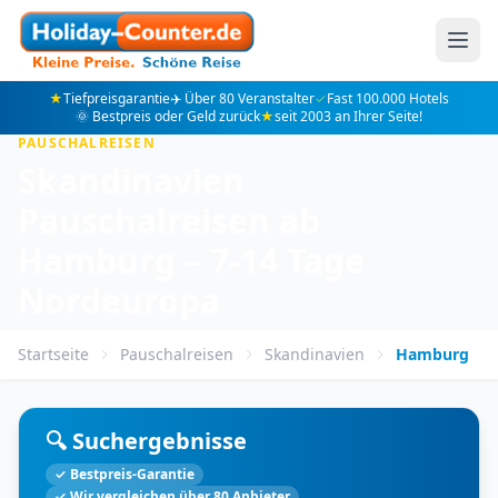
★
Tiefpreisgarantie
✈️ Über 80 Veranstalter
✓
Fast 100.000 Hotels
🌞 Bestpreis oder Geld zurück
★
seit 2003 an Ihrer Seite!
PAUSCHALREISEN
Skandinavien
Pauschalreisen ab
Hamburg – 7-14 Tage
Nordeuropa
Startseite
Pauschalreisen
Skandinavien
Hamburg
🔍 Suchergebnisse
✓ Bestpreis-Garantie
✓ Wir vergleichen über 80 Anbieter