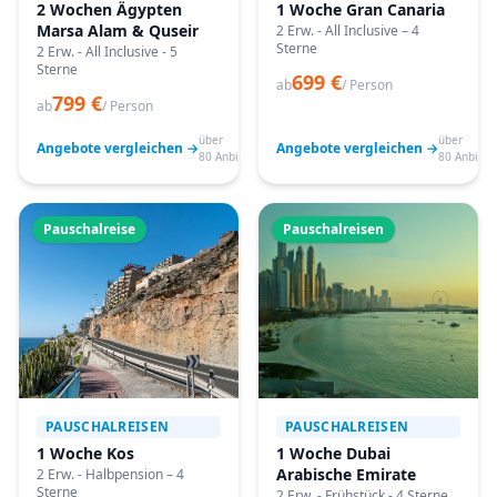
2 Wochen Ägypten
1 Woche Gran Canaria
Marsa Alam & Quseir
2 Erw. - All Inclusive – 4
Sterne
2 Erw. - All Inclusive - 5
Sterne
699 €
ab
/ Person
799 €
ab
/ Person
über
über
Angebote vergleichen →
Angebote vergleichen →
80 Anbieter
80 Anbiete
Pauschalreise
Pauschalreisen
PAUSCHALREISEN
PAUSCHALREISEN
1 Woche Kos
1 Woche Dubai
Arabische Emirate
2 Erw. - Halbpension – 4
Sterne
2 Erw. - Frühstück - 4 Sterne