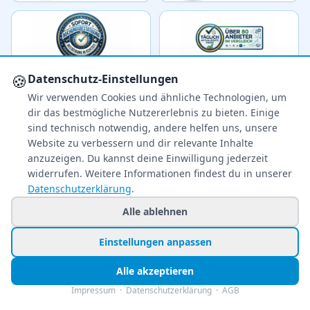
🍪
Datenschutz-Einstellungen
Wir verwenden Cookies und ähnliche Technologien, um
dir das bestmögliche Nutzererlebnis zu bieten. Einige
sind technisch notwendig, andere helfen uns, unsere
Website zu verbessern und dir relevante Inhalte
Ihr zuverlässiger Reisepreisvergleich – über 80
anzuzeigen. Du kannst deine Einwilligung jederzeit
Veranstalter im Vergleich.
widerrufen. Weitere Informationen findest du in unserer
Datenschutzerklärung
.
+49 991 2967 68857
Mo–Fr 8–22 Uhr · Sa 9–22
Alle ablehnen
So & Feiertags 11–22 Uhr
Einstellungen anpassen
NEWSLETTER
Alle akzeptieren
Exklusive Reiseschnäppchen direkt in Ihr
Impressum
·
Datenschutzerklärung
·
AGB
Postfach – kostenlos & jederzeit