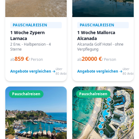
PAUSCHALREISEN
PAUSCHALREISEN
1 Woche Zypern
1 Woche Mallorca
Larnaca
Alcanada
2 Erw. - Halbpension - 4
Alcanada Golf Hotel - ohne
Sterne
Verpflegung
859 €
20000 €
ab
/ Person
ab
/ Person
über
über
Angebote vergleichen →
Angebote vergleichen →
80 Anbieter
80 Anbiete
Pauschalreisen
Pauschalreisen