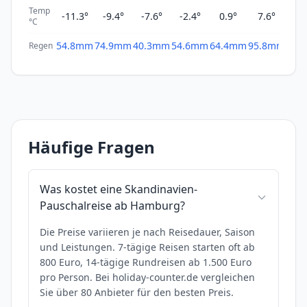
Temp
-11.3°
-9.4°
-7.6°
-2.4°
0.9°
7.6°
9
°C
54.8mm
74.9mm
40.3mm
54.6mm
64.4mm
95.8mm
109
Regen
Häufige Fragen
Was kostet eine Skandinavien-
Pauschalreise ab Hamburg?
Die Preise variieren je nach Reisedauer, Saison
und Leistungen. 7-tägige Reisen starten oft ab
800 Euro, 14-tägige Rundreisen ab 1.500 Euro
pro Person. Bei holiday-counter.de vergleichen
Sie über 80 Anbieter für den besten Preis.