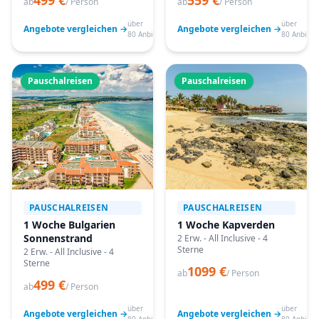
499 €
559 €
ab
/ Person
ab
/ Person
über
über
Angebote vergleichen →
Angebote vergleichen →
80 Anbieter
80 Anbiete
Pauschalreisen
Pauschalreisen
PAUSCHALREISEN
PAUSCHALREISEN
1 Woche Bulgarien
1 Woche Kapverden
Sonnenstrand
2 Erw. - All Inclusive - 4
Sterne
2 Erw. - All Inclusive - 4
Sterne
1099 €
ab
/ Person
499 €
ab
/ Person
über
über
Angebote vergleichen →
Angebote vergleichen →