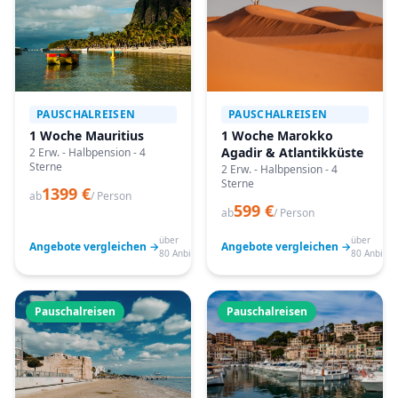
PAUSCHALREISEN
PAUSCHALREISEN
1 Woche Mauritius
1 Woche Marokko
Agadir & Atlantikküste
2 Erw. - Halbpension - 4
Sterne
2 Erw. - Halbpension - 4
Sterne
1399 €
ab
/ Person
599 €
ab
/ Person
über
über
Angebote vergleichen →
Angebote vergleichen →
80 Anbieter
80 Anbiete
Pauschalreisen
Pauschalreisen