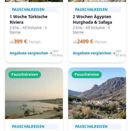
PAUSCHALREISEN
PAUSCHALREISEN
1 Woche Türkische
2 Wochen Ägypten
Riviera
Hurghada & Safaga
2 Erw. - All Inclusive - 5
2 Erw. - All Inclusive - 5
Sterne
Sterne
399 €
2499 €
ab
/ Person
ab
/ Person
über
über
Angebote vergleichen →
Angebote vergleichen →
80 Anbieter
80 Anbiete
Pauschalreisen
Pauschalreise
PAUSCHALREISEN
PAUSCHALREISEN