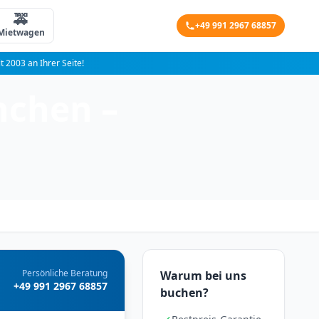
🚕
+49 991 2967 68857
Mietwagen
it 2003 an Ihrer Seite!
nchen –
Persönliche Beratung
Warum bei uns
+49 991 2967 68857
buchen?