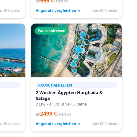
599 €
ab
/ Person
Angebote vergleichen →
er 80 Anbieter
über 80 Anbieter
Pauschalreisen
PAUSCHALREISEN
2 Wochen Ägypten Hurghada &
Safaga
2 Erw. - All Inclusive - 5 Sterne
2499 €
ab
/ Person
Angebote vergleichen →
er 80 Anbieter
über 80 Anbieter