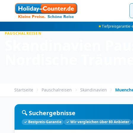
★
Tiefpreisgarantie
·
✈
PAUSCHALREISEN
Skandinavien Pau
Nordische Träume
Startseite
Pauschalreisen
Skandinavien
Muench
🔍 Suchergebnisse
✓ Bestpreis-Garantie
✓ Wir vergleichen über 80 Anbieter