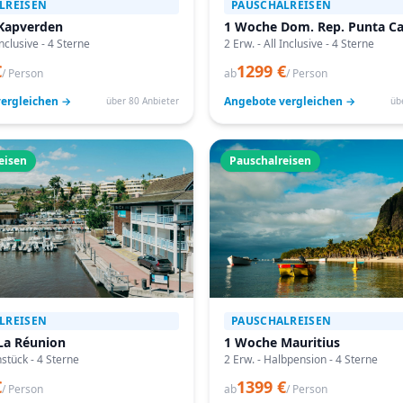
LREISEN
PAUSCHALREISEN
Kapverden
1 Woche Dom. Rep. Punta C
Inclusive - 4 Sterne
2 Erw. - All Inclusive - 4 Sterne
€
1299 €
/ Person
ab
/ Person
ergleichen →
Angebote vergleichen →
über 80 Anbieter
üb
eisen
Pauschalreisen
LREISEN
PAUSCHALREISEN
La Réunion
1 Woche Mauritius
hstück - 4 Sterne
2 Erw. - Halbpension - 4 Sterne
€
1399 €
/ Person
ab
/ Person