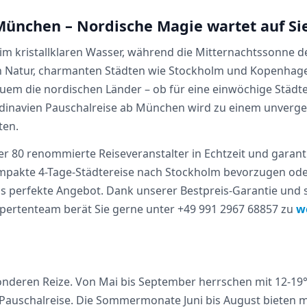
München – Nordische Magie wartet auf Si
ch im kristallklaren Wasser, während die Mitternachtssonne 
n Natur, charmanten Städten wie Stockholm und Kopenhage
uem die nordischen Länder – ob für eine einwöchige Städt
inavien Pauschalreise ab München wird zu einem unvergess
ten.
ber 80 renommierte Reiseveranstalter in Echtzeit und garant
mpakte 4-Tage-Städtereise nach Stockholm bevorzugen ode
 perfekte Angebot. Dank unserer Bestpreis-Garantie und 
xpertenteam berät Sie gerne unter +49 991 2967 68857 zu
w
esonderen Reize. Von Mai bis September herrschen mit 12-
 Pauschalreise. Die Sommermonate Juni bis August bieten m