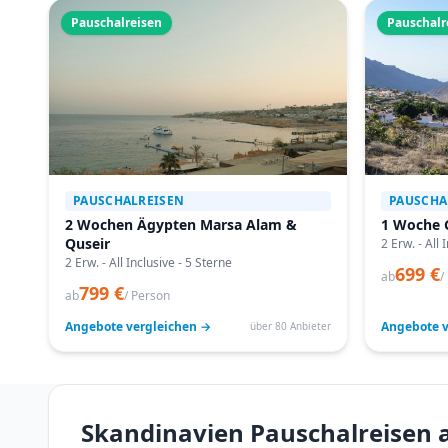
Pauschalreisen
Pauschalr
PAUSCHALREISEN
PAUSCHA
2 Wochen Ägypten Marsa Alam &
1 Woche 
Quseir
2 Erw. - All 
2 Erw. - All Inclusive - 5 Sterne
699 €
ab
/
799 €
ab
/ Person
Angebote vergleichen →
Angebote v
über 80 Anbieter
Skandinavien Pauschalreisen 