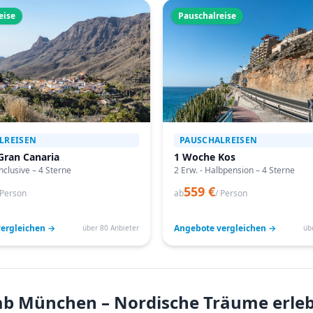
eise
Pauschalreise
LREISEN
PAUSCHALREISEN
Gran Canaria
1 Woche Kos
Inclusive – 4 Sterne
2 Erw. - Halbpension – 4 Sterne
559 €
 Person
ab
/ Person
ergleichen →
Angebote vergleichen →
über 80 Anbieter
üb
ab München – Nordische Träume erleb