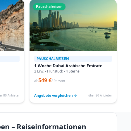
Pauschalreisen
PAUSCHALREISEN
1 Woche Dubai Arabische Emirate
2 Erw. - Frühstück - 4 Sterne
549 €
ab
/ Person
Angebote vergleichen →
er 80 Anbieter
über 80 Anbieter
en – Reiseinformationen