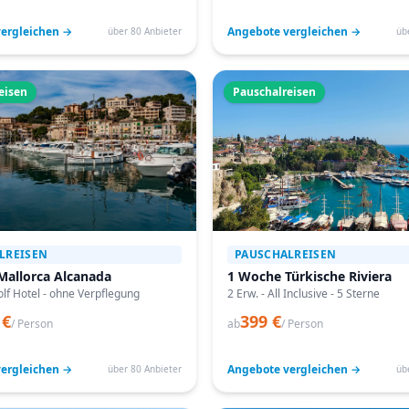
ergleichen →
Angebote vergleichen →
über 80 Anbieter
üb
eisen
Pauschalreisen
LREISEN
PAUSCHALREISEN
Mallorca Alcanada
1 Woche Türkische Riviera
lf Hotel - ohne Verpflegung
2 Erw. - All Inclusive - 5 Sterne
 €
399 €
/ Person
ab
/ Person
ergleichen →
Angebote vergleichen →
über 80 Anbieter
üb