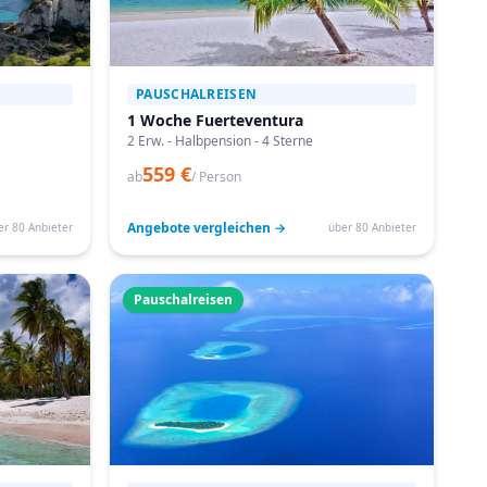
PAUSCHALREISEN
1 Woche Fuerteventura
2 Erw. - Halbpension - 4 Sterne
559 €
ab
/ Person
Angebote vergleichen →
er 80 Anbieter
über 80 Anbieter
Pauschalreisen