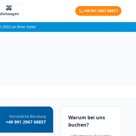
🚕
+49 991 2967 68857
Mietwagen
it 2003 an Ihrer Seite!
e
Persönliche Beratung
Warum bei uns
+49 991 2967 68857
buchen?