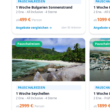
PAUSCHALREISEN
PAUSCHA
1 Woche Bulgarien Sonnenstrand
1 Woche 
2 Erw. - All Inclusive - 4 Sterne
2 Erw. - All 
499 €
1099 
ab
/ Person
ab
Angebote vergleichen →
Angebote v
über 80 Anbieter
Pauschalreisen
Pauschalr
PAUSCHALREISEN
PAUSCHA
1 Woche Seychellen
1 Woche 
2 Erw. - All Inclusive - 4 Sterne
2 Erw. - Frü
2999 €
1899 
ab
/ Person
ab