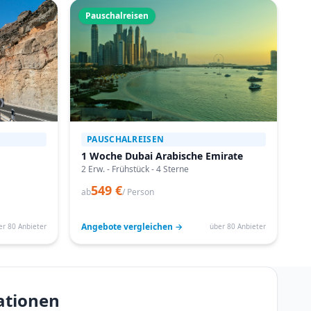
Pauschalreisen
PAUSCHALREISEN
1 Woche Dubai Arabische Emirate
2 Erw. - Frühstück - 4 Sterne
549 €
ab
/ Person
Angebote vergleichen →
er 80 Anbieter
über 80 Anbieter
ationen