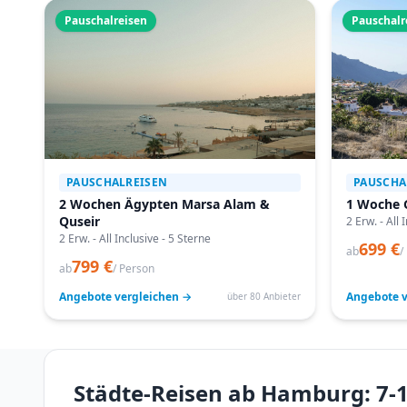
Pauschalreisen
Pauschalr
PAUSCHALREISEN
PAUSCHA
2 Wochen Ägypten Marsa Alam &
1 Woche 
Quseir
2 Erw. - All 
2 Erw. - All Inclusive - 5 Sterne
699 €
ab
/
799 €
ab
/ Person
Angebote vergleichen →
Angebote v
über 80 Anbieter
Städte-Reisen ab Hamburg: 7-