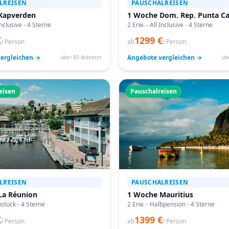
LREISEN
PAUSCHALREISEN
Kapverden
1 Woche Dom. Rep. Punta C
Inclusive - 4 Sterne
2 Erw. - All Inclusive - 4 Sterne
€
1299 €
/ Person
ab
/ Person
ergleichen →
Angebote vergleichen →
über 80 Anbieter
üb
eisen
Pauschalreisen
LREISEN
PAUSCHALREISEN
La Réunion
1 Woche Mauritius
hstück - 4 Sterne
2 Erw. - Halbpension - 4 Sterne
€
1399 €
/ Person
ab
/ Person