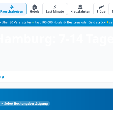
✈️
🏠
⚡
🚢
🛩️
Pauschalreisen
Hotels
Last Minute
Kreuzfahrten
Flüge
️ Über 80 Veranstalter
·
✓
Fast 100.000 Hotels
·
🌞 Bestpreis oder Geld zurück
·
★
se
Hamburg: 7-14 Tag
rg
✓ Sofort Buchungsbestätigung