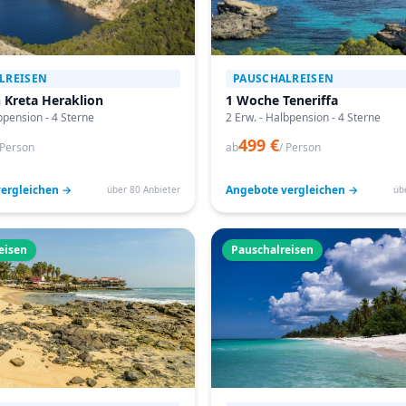
LREISEN
PAUSCHALREISEN
 Kreta Heraklion
1 Woche Teneriffa
bpension - 4 Sterne
2 Erw. - Halbpension - 4 Sterne
499 €
 Person
ab
/ Person
ergleichen →
Angebote vergleichen →
über 80 Anbieter
üb
eisen
Pauschalreisen