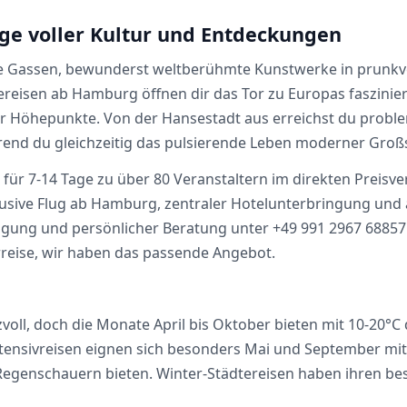
ge voller Kultur und Entdeckungen
rliche Gassen, bewunderst weltberühmte Kunstwerke in prun
reisen ab Hamburg öffnen dir das Tor zu Europas faszinier
ler Höhepunkte. Von der Hansestadt aus erreichst du prob
rend du gleichzeitig das pulsierende Leben moderner Großs
 für 7-14 Tage zu über 80 Veranstaltern im direkten Preisve
klusive Flug ab Hamburg, zentraler Hotelunterbringung un
gung und persönlicher Beratung unter +49 991 2967 68857 p
rreise, wir haben das passende Angebot.
izvoll, doch die Monate April bis Oktober bieten mit 10-20
tensivreisen eignen sich besonders Mai und September mit
n Regenschauern bieten. Winter-Städtereisen haben ihren