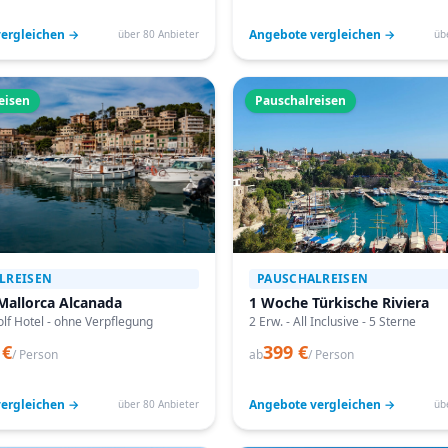
ergleichen →
Angebote vergleichen →
über 80 Anbieter
üb
eisen
Pauschalreisen
LREISEN
PAUSCHALREISEN
Mallorca Alcanada
1 Woche Türkische Riviera
lf Hotel - ohne Verpflegung
2 Erw. - All Inclusive - 5 Sterne
 €
399 €
/ Person
ab
/ Person
ergleichen →
Angebote vergleichen →
über 80 Anbieter
üb