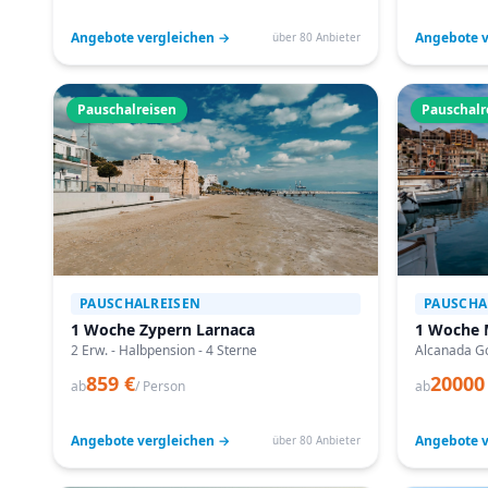
Angebote vergleichen →
Angebote v
über 80 Anbieter
Pauschalreisen
Pauschalr
PAUSCHALREISEN
PAUSCHA
1 Woche Zypern Larnaca
1 Woche 
2 Erw. - Halbpension - 4 Sterne
Alcanada Go
859 €
20000
ab
/ Person
ab
Angebote vergleichen →
Angebote v
über 80 Anbieter