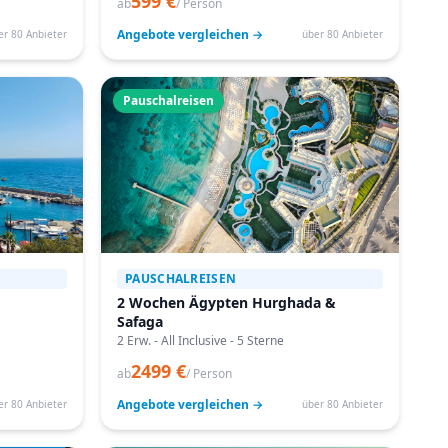
599 €
ab
/ Person
Angebote vergleichen →
er 80 Anbieter
über 80 Anbieter
Pauschalreisen
PAUSCHALREISEN
2 Wochen Ägypten Hurghada &
Safaga
2 Erw. - All Inclusive - 5 Sterne
2499 €
ab
/ Person
Angebote vergleichen →
er 80 Anbieter
über 80 Anbieter