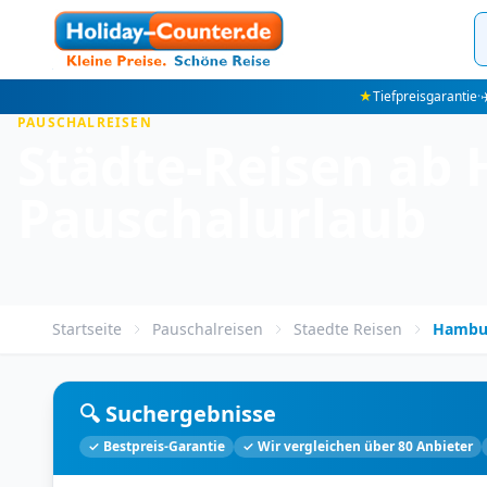
★
Tiefpreisgarantie
·
✈
PAUSCHALREISEN
Städte-Reisen ab 
Pauschalurlaub
Startseite
Pauschalreisen
Staedte Reisen
Hambu
🔍 Suchergebnisse
✓ Bestpreis-Garantie
✓ Wir vergleichen über 80 Anbieter