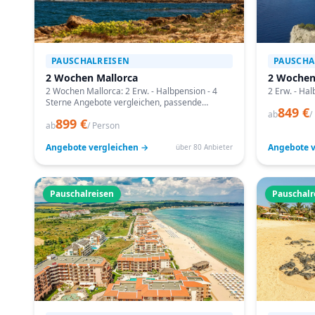
PAUSCHALREISEN
PAUSCHA
2 Wochen Mallorca
2 Wochen
2 Wochen Mallorca: 2 Erw. - Halbpension - 4
2 Erw. - Hal
Sterne Angebote vergleichen, passende
849 €
Termine prüfen und mit Bestpreis-Garantie
ab
/
899 €
buchen.
ab
/ Person
Angebote vergleichen →
Angebote v
über 80 Anbieter
Pauschalreisen
Pauschalr