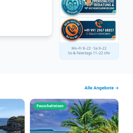
Mo–Fr 8–22 · Sa 9–22
So & Feiertags 11–22 Uhr
Alle Angebote →
Pauschalreisen