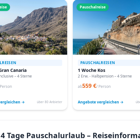
eise
Pauschalreise
LREISEN
PAUSCHALREISEN
Gran Canaria
1 Woche Kos
Inclusive – 4 Sterne
2 Erw. - Halbpension – 4 Sterne
559 €
 Person
ab
/ Person
ergleichen →
Angebote vergleichen →
über 80 Anbieter
üb
14 Tage Pauschalurlaub – Reiseinform