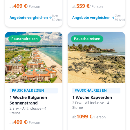
499 €
559 €
ab
/ Person
ab
/ Person
über
über
Angebote vergleichen →
Angebote vergleichen →
80 Anbieter
80 Anbiete
Pauschalreisen
Pauschalreisen
PAUSCHALREISEN
PAUSCHALREISEN
1 Woche Bulgarien
1 Woche Kapverden
Sonnenstrand
2 Erw. - All Inclusive - 4
Sterne
2 Erw. - All Inclusive - 4
Sterne
1099 €
ab
/ Person
499 €
ab
/ Person