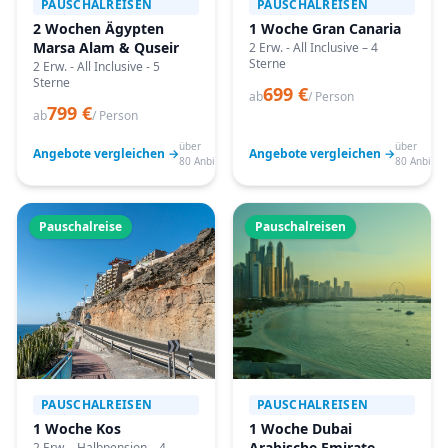
PAUSCHALREISEN
PAUSCHALREISEN
2 Wochen Ägypten
1 Woche Gran Canaria
Marsa Alam & Quseir
2 Erw. - All Inclusive – 4
Sterne
2 Erw. - All Inclusive - 5
Sterne
699 €
ab
/ Person
799 €
ab
/ Person
über
über
Angebote vergleichen →
Angebote vergleichen →
80 Anbieter
80 Anbiete
Pauschalreise
Pauschalreisen
PAUSCHALREISEN
PAUSCHALREISEN
1 Woche Kos
1 Woche Dubai
Arabische Emirate
2 Erw. - Halbpension – 4