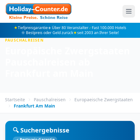
★
Tiefpreisgarantie
✈️ Über 80 Veranstalter
✓
Fast 100.000 Hotels
🌞 Bestpreis oder Geld zurück
★
seit 2003 an Ihrer Seite!
PAUSCHALREISEN
Europäische Zwergstaaten
Pauschalreisen ab
Frankfurt am Main
Startseite
Pauschalreisen
Europaeische Zwergstaaten
Frankfurt Am Main
🔍 Suchergebnisse
✓ Bestpreis-Garantie