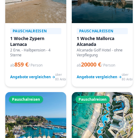
PAUSCHALREISEN
PAUSCHALREISEN
1 Woche Zypern
1 Woche Mallorca
Larnaca
Alcanada
2 Erw. - Halbpension - 4
Alcanada Golf Hotel - ohne
Sterne
Verpflegung
859 €
20000 €
ab
/ Person
ab
/ Person
über
über
Angebote vergleichen →
Angebote vergleichen →
80 Anbieter
80 Anbiete
Pauschalreisen
Pauschalreisen