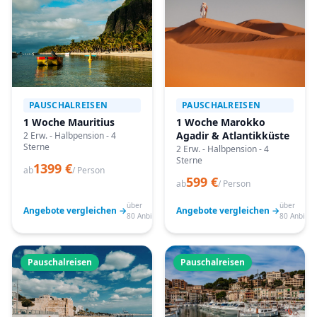
PAUSCHALREISEN
PAUSCHALREISEN
1 Woche Mauritius
1 Woche Marokko
Agadir & Atlantikküste
2 Erw. - Halbpension - 4
Sterne
2 Erw. - Halbpension - 4
Sterne
1399 €
ab
/ Person
599 €
ab
/ Person
über
über
Angebote vergleichen →
Angebote vergleichen →
80 Anbieter
80 Anbiete
Pauschalreisen
Pauschalreisen