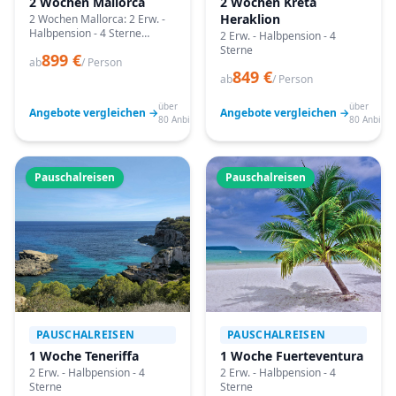
2 Wochen Mallorca
2 Wochen Kreta
Heraklion
2 Wochen Mallorca: 2 Erw. -
Halbpension - 4 Sterne
2 Erw. - Halbpension - 4
Angebote vergleichen,
Sterne
899 €
passende Termine prüfen
ab
/ Person
849 €
und mit Bestpreis-Garantie
ab
/ Person
buchen.
über
über
Angebote vergleichen →
Angebote vergleichen →
80 Anbieter
80 Anbiete
Pauschalreisen
Pauschalreisen
PAUSCHALREISEN
PAUSCHALREISEN
1 Woche Teneriffa
1 Woche Fuerteventura
2 Erw. - Halbpension - 4
2 Erw. - Halbpension - 4
Sterne
Sterne