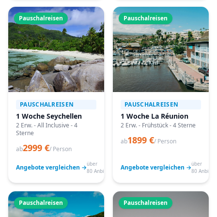
Pauschalreisen
Pauschalreisen
PAUSCHALREISEN
PAUSCHALREISEN
1 Woche Seychellen
1 Woche La Réunion
2 Erw. - All Inclusive - 4
2 Erw. - Frühstück - 4 Sterne
Sterne
1899 €
ab
/ Person
2999 €
ab
/ Person
über
über
Angebote vergleichen →
Angebote vergleichen →
80 Anbieter
80 Anbiete
Pauschalreisen
Pauschalreisen