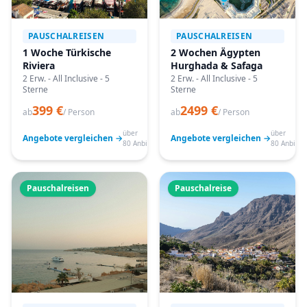
PAUSCHALREISEN
PAUSCHALREISEN
1 Woche Türkische
2 Wochen Ägypten
Riviera
Hurghada & Safaga
2 Erw. - All Inclusive - 5
2 Erw. - All Inclusive - 5
Sterne
Sterne
399 €
2499 €
ab
/ Person
ab
/ Person
über
über
Angebote vergleichen →
Angebote vergleichen →
80 Anbieter
80 Anbiete
Pauschalreisen
Pauschalreise