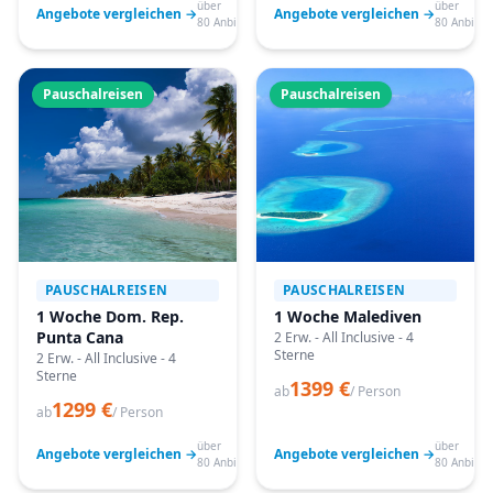
über
über
Angebote vergleichen →
Angebote vergleichen →
80 Anbieter
80 Anbiete
Pauschalreisen
Pauschalreisen
PAUSCHALREISEN
PAUSCHALREISEN
1 Woche Dom. Rep.
1 Woche Malediven
Punta Cana
2 Erw. - All Inclusive - 4
Sterne
2 Erw. - All Inclusive - 4
Sterne
1399 €
ab
/ Person
1299 €
ab
/ Person
über
über
Angebote vergleichen →
Angebote vergleichen →
80 Anbieter
80 Anbiete