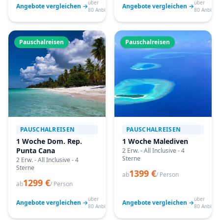
über
über
Angebote vergleichen →
Angebote vergleichen →
80 Anbieter
80 Anbiete
Pauschalreisen
Pauschalreisen
PAUSCHALREISEN
PAUSCHALREISEN
1 Woche Dom. Rep.
1 Woche Malediven
Punta Cana
2 Erw. - All Inclusive - 4
Sterne
2 Erw. - All Inclusive - 4
Sterne
1399 €
ab
/ Person
1299 €
ab
/ Person
über
über
Angebote vergleichen →
Angebote vergleichen →
80 Anbieter
80 Anbiete