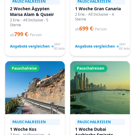
PAUSCHALREISEN
PAUSCHALREISEN
2 Wochen Ägypten
1 Woche Gran Canaria
Marsa Alam & Quseir
2 Erw. - All Inclusive – 4
Sterne
2 Erw. - All Inclusive - 5
Sterne
699 €
ab
/ Person
799 €
ab
/ Person
über
über
Angebote vergleichen →
Angebote vergleichen →
80 Anbieter
80 Anbiete
Pauschalreise
Pauschalreisen
PAUSCHALREISEN
PAUSCHALREISEN
1 Woche Kos
1 Woche Dubai
Arabische Emirate
2 Erw. - Halbpension – 4