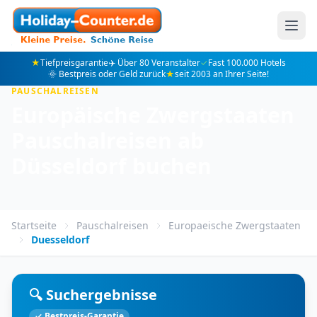
★
Tiefpreisgarantie
✈️ Über 80 Veranstalter
✓
Fast 100.000 Hotels
🌞 Bestpreis oder Geld zurück
★
seit 2003 an Ihrer Seite!
PAUSCHALREISEN
Europäische Zwergstaaten
Pauschalreisen ab
Düsseldorf buchen
Startseite
Pauschalreisen
Europaeische Zwergstaaten
Duesseldorf
🔍 Suchergebnisse
✓ Bestpreis-Garantie