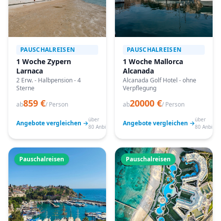
PAUSCHALREISEN
PAUSCHALREISEN
1 Woche Zypern
1 Woche Mallorca
Larnaca
Alcanada
2 Erw. - Halbpension - 4
Alcanada Golf Hotel - ohne
Sterne
Verpflegung
859 €
20000 €
ab
/ Person
ab
/ Person
über
über
Angebote vergleichen →
Angebote vergleichen →
80 Anbieter
80 Anbiete
Pauschalreisen
Pauschalreisen