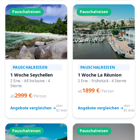
Pauschalreisen
Pauschalreisen
PAUSCHALREISEN
PAUSCHALREISEN
1 Woche Seychellen
1 Woche La Réunion
2 Erw. - All Inclusive - 4
2 Erw. - Frühstück - 4 Sterne
Sterne
1899 €
ab
/ Person
2999 €
ab
/ Person
über
über
Angebote vergleichen →
Angebote vergleichen →
80 Anbieter
80 Anbiete
Pauschalreisen
Pauschalreisen