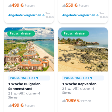
499 €
559 €
ab
/ Person
ab
/ Person
über
über
Angebote vergleichen →
Angebote vergleichen →
80 Anbieter
80 Anbiete
Pauschalreisen
Pauschalreisen
PAUSCHALREISEN
PAUSCHALREISEN
1 Woche Bulgarien
1 Woche Kapverden
Sonnenstrand
2 Erw. - All Inclusive - 4
Sterne
2 Erw. - All Inclusive - 4
Sterne
1099 €
ab
/ Person
499 €
ab
/ Person