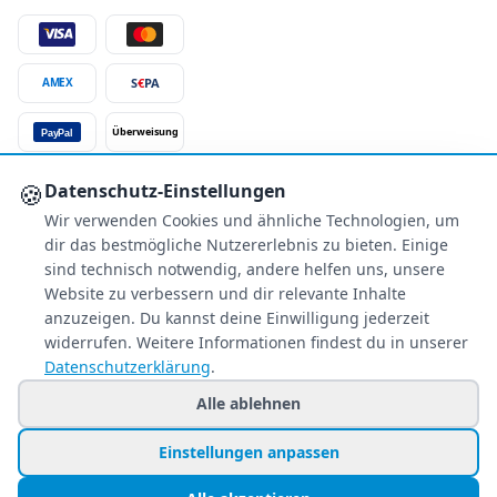
S
€
PA
AMEX
Überweisung
PayPal
SSL-verschlüsselt
🍪
Datenschutz-Einstellungen
Wir verwenden Cookies und ähnliche Technologien, um
SERVICE
dir das bestmögliche Nutzererlebnis zu bieten. Einige
Über uns
sind technisch notwendig, andere helfen uns, unsere
Buchungsinformationen
Website zu verbessern und dir relevante Inhalte
Bestpreis-Garantie
anzuzeigen. Du kannst deine Einwilligung jederzeit
widerrufen. Weitere Informationen findest du in unserer
Kostenloser Rückruf
Datenschutzerklärung
.
Allgemeine Anfragen
Blacklist Airlines
Alle ablehnen
Einstellungen anpassen
© 2026 www.holiday-counter.de ist eine Marke der SANIXX GmbH