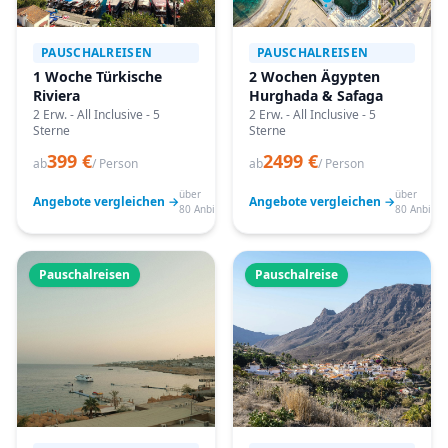
PAUSCHALREISEN
PAUSCHALREISEN
1 Woche Türkische
2 Wochen Ägypten
Riviera
Hurghada & Safaga
2 Erw. - All Inclusive - 5
2 Erw. - All Inclusive - 5
Sterne
Sterne
399 €
2499 €
ab
/ Person
ab
/ Person
über
über
Angebote vergleichen →
Angebote vergleichen →
80 Anbieter
80 Anbiete
Pauschalreisen
Pauschalreise