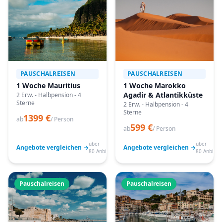
PAUSCHALREISEN
PAUSCHALREISEN
1 Woche Mauritius
1 Woche Marokko
Agadir & Atlantikküste
2 Erw. - Halbpension - 4
Sterne
2 Erw. - Halbpension - 4
Sterne
1399 €
ab
/ Person
599 €
ab
/ Person
über
über
Angebote vergleichen →
Angebote vergleichen →
80 Anbieter
80 Anbiete
Pauschalreisen
Pauschalreisen