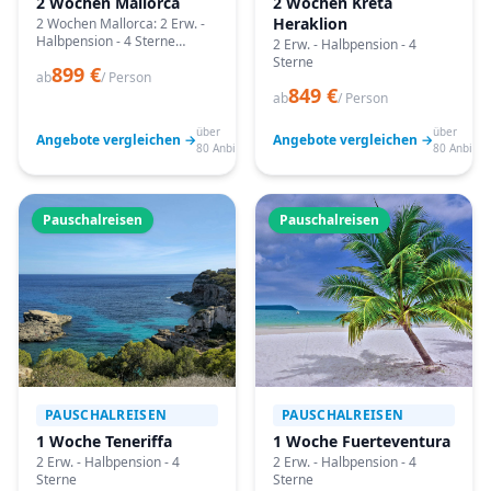
2 Wochen Mallorca
2 Wochen Kreta
Heraklion
2 Wochen Mallorca: 2 Erw. -
Halbpension - 4 Sterne
2 Erw. - Halbpension - 4
Angebote vergleichen,
Sterne
899 €
passende Termine prüfen
ab
/ Person
849 €
und mit Bestpreis-Garantie
ab
/ Person
buchen.
über
über
Angebote vergleichen →
Angebote vergleichen →
80 Anbieter
80 Anbiete
Pauschalreisen
Pauschalreisen
PAUSCHALREISEN
PAUSCHALREISEN
1 Woche Teneriffa
1 Woche Fuerteventura
2 Erw. - Halbpension - 4
2 Erw. - Halbpension - 4
Sterne
Sterne