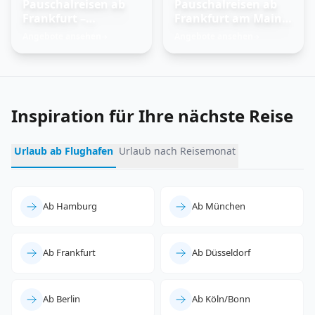
Pauschalreisen ab
Pauschalreisen ab
Frankfurt –
Frankfurt am Main –
Trauminseln
Feuer und Eis
Angebote ansehen
Angebote ansehen
→
→
entdecken
erleben
Inspiration für Ihre nächste Reise
Urlaub ab Flughafen
Urlaub nach Reisemonat
Ab Hamburg
Ab München
Ab Frankfurt
Ab Düsseldorf
Ab Berlin
Ab Köln/Bonn