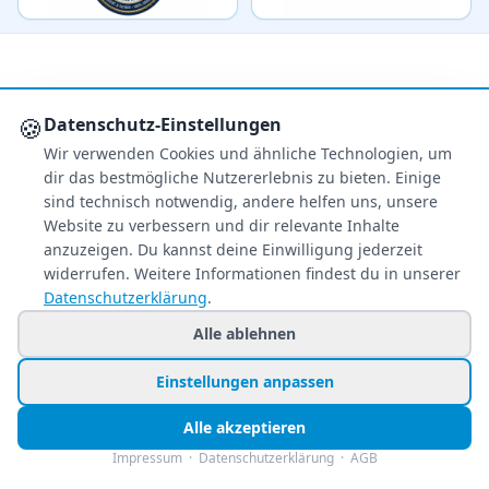
🍪
Datenschutz-Einstellungen
Wir verwenden Cookies und ähnliche Technologien, um
Ihr zuverlässiger Reisepreisvergleich – über 80
dir das bestmögliche Nutzererlebnis zu bieten. Einige
Veranstalter im Vergleich.
sind technisch notwendig, andere helfen uns, unsere
+49 991 2967 68857
Website zu verbessern und dir relevante Inhalte
Mo–Fr 8–22 Uhr · Sa 9–22
anzuzeigen. Du kannst deine Einwilligung jederzeit
So & Feiertags 11–22 Uhr
widerrufen. Weitere Informationen findest du in unserer
Datenschutzerklärung
.
NEWSLETTER
Alle ablehnen
Exklusive Reiseschnäppchen direkt in Ihr
Postfach – kostenlos & jederzeit
Einstellungen anpassen
abbestellbar.
Alle akzeptieren
Jetzt personalisiert anmelden
Impressum
·
Datenschutzerklärung
·
AGB