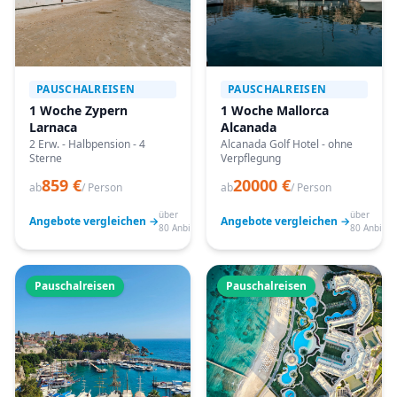
PAUSCHALREISEN
PAUSCHALREISEN
1 Woche Zypern
1 Woche Mallorca
Larnaca
Alcanada
2 Erw. - Halbpension - 4
Alcanada Golf Hotel - ohne
Sterne
Verpflegung
859 €
20000 €
ab
/ Person
ab
/ Person
über
über
Angebote vergleichen →
Angebote vergleichen →
80 Anbieter
80 Anbiete
Pauschalreisen
Pauschalreisen