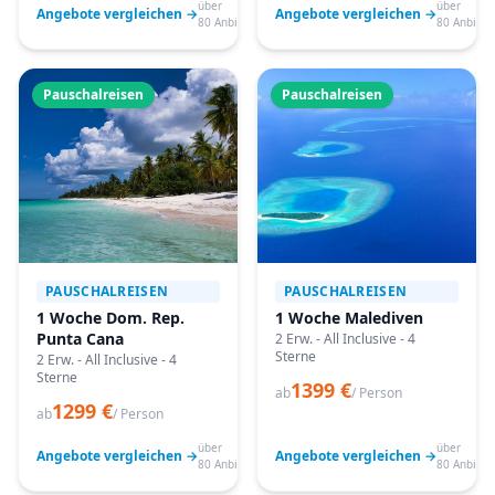
über
über
Angebote vergleichen →
Angebote vergleichen →
80 Anbieter
80 Anbiete
Pauschalreisen
Pauschalreisen
PAUSCHALREISEN
PAUSCHALREISEN
1 Woche Dom. Rep.
1 Woche Malediven
Punta Cana
2 Erw. - All Inclusive - 4
Sterne
2 Erw. - All Inclusive - 4
Sterne
1399 €
ab
/ Person
1299 €
ab
/ Person
über
über
Angebote vergleichen →
Angebote vergleichen →
80 Anbieter
80 Anbiete