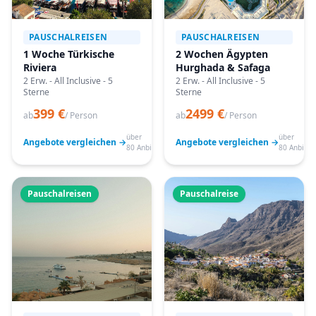
PAUSCHALREISEN
PAUSCHALREISEN
1 Woche Türkische
2 Wochen Ägypten
Riviera
Hurghada & Safaga
2 Erw. - All Inclusive - 5
2 Erw. - All Inclusive - 5
Sterne
Sterne
399 €
2499 €
ab
/ Person
ab
/ Person
über
über
Angebote vergleichen →
Angebote vergleichen →
80 Anbieter
80 Anbiete
Pauschalreisen
Pauschalreise