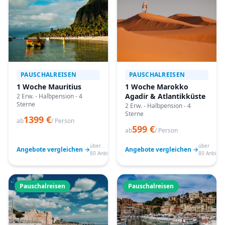
PAUSCHALREISEN
PAUSCHALREISEN
1 Woche Mauritius
1 Woche Marokko
Agadir & Atlantikküste
2 Erw. - Halbpension - 4
Sterne
2 Erw. - Halbpension - 4
Sterne
1399 €
ab
/ Person
599 €
ab
/ Person
über
über
Angebote vergleichen →
Angebote vergleichen →
80 Anbieter
80 Anbiete
Pauschalreisen
Pauschalreisen