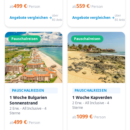
499 €
559 €
ab
/ Person
ab
/ Person
über
über
Angebote vergleichen →
Angebote vergleichen →
80 Anbieter
80 Anbiete
Pauschalreisen
Pauschalreisen
PAUSCHALREISEN
PAUSCHALREISEN
1 Woche Bulgarien
1 Woche Kapverden
Sonnenstrand
2 Erw. - All Inclusive - 4
Sterne
2 Erw. - All Inclusive - 4
Sterne
1099 €
ab
/ Person
499 €
ab
/ Person