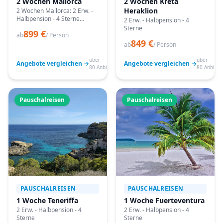
2 Wochen Mallorca
2 Wochen Kreta
Heraklion
2 Wochen Mallorca: 2 Erw. -
Halbpension - 4 Sterne
2 Erw. - Halbpension - 4
Angebote vergleichen,
Sterne
899 €
passende Termine prüfen
ab
/ Person
849 €
und mit Bestpreis-Garantie
ab
/ Person
buchen.
über
über
Angebote vergleichen →
Angebote vergleichen →
80 Anbieter
80 Anbiete
Pauschalreisen
Pauschalreisen
PAUSCHALREISEN
PAUSCHALREISEN
1 Woche Teneriffa
1 Woche Fuerteventura
2 Erw. - Halbpension - 4
2 Erw. - Halbpension - 4
Sterne
Sterne