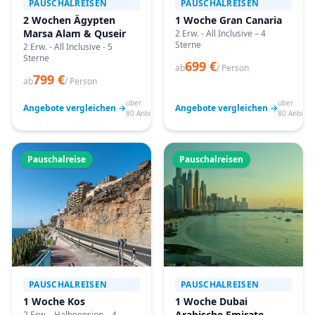
PAUSCHALREISEN
PAUSCHALREISEN
2 Wochen Ägypten
1 Woche Gran Canaria
Marsa Alam & Quseir
2 Erw. - All Inclusive – 4
Sterne
2 Erw. - All Inclusive - 5
Sterne
699 €
ab
/ Person
799 €
ab
/ Person
über
über
Angebote vergleichen →
Angebote vergleichen →
80 Anbieter
80 Anbiete
Pauschalreise
Pauschalreisen
PAUSCHALREISEN
PAUSCHALREISEN
1 Woche Kos
1 Woche Dubai
Arabische Emirate
2 Erw. - Halbpension – 4