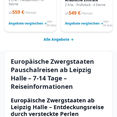
Sterne
2 Erw. - Frühstück - 4 Sterne
559 €
549 €
ab
/ Person
ab
/ Person
über
über
Angebote vergleichen →
Angebote vergleichen →
80 Anbieter
80 Anbiete
Alle Angebote →
Europäische Zwergstaaten
Pauschalreisen ab Leipzig
Halle – 7-14 Tage –
Reiseinformationen
Europäische Zwergstaaten ab
Leipzig Halle – Entdeckungsreise
durch versteckte Perlen