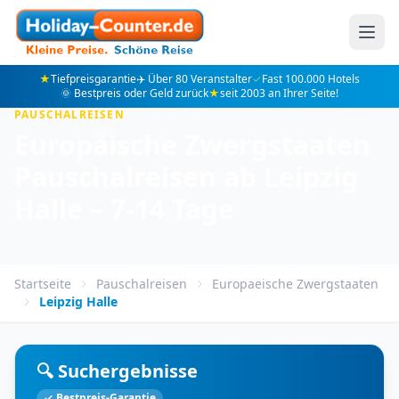
★
Tiefpreisgarantie
✈️ Über 80 Veranstalter
✓
Fast 100.000 Hotels
🌞 Bestpreis oder Geld zurück
★
seit 2003 an Ihrer Seite!
PAUSCHALREISEN
Europäische Zwergstaaten
Pauschalreisen ab Leipzig
Halle – 7-14 Tage
Startseite
Pauschalreisen
Europaeische Zwergstaaten
Leipzig Halle
🔍 Suchergebnisse
✓ Bestpreis-Garantie