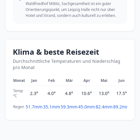
Waldfriedhof Miltitz, Sachgesamtheit ist ein guter
Orientierungspunkt, um Leipzig Halle nicht nur über
Hotel und Strand, sondern auch kulturell zu erleben.
Klima & beste Reisezeit
Durchschnittliche Temperaturen und Niederschlag
pro Monat
Monat
Jan
Feb
Mär
Apr
Mai
Jun
Ju
Temp
2.3°
4.0°
4.8°
10.6°
13.0°
17.5°
19
°C
51.7mm
35.1mm
59.3mm
45.0mm
82.4mm
89.2mm
69.
Regen