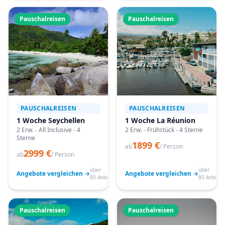
Pauschalreisen
Pauschalreisen
PAUSCHALREISEN
PAUSCHALREISEN
1 Woche Seychellen
1 Woche La Réunion
2 Erw. - All Inclusive - 4
2 Erw. - Frühstück - 4 Sterne
Sterne
1899 €
ab
/ Person
2999 €
ab
/ Person
über
über
Angebote vergleichen →
Angebote vergleichen →
80 Anbieter
80 Anbiete
Pauschalreisen
Pauschalreisen