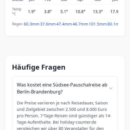
Temp
1.9°
3.8°
5.1°
10.8°
13.3°
17.9°
2
°C
60.3mm
37.6mm
47.4mm
46.7mm
101.5mm
80.1mm
61
Regen
Häufige Fragen
Was kostet eine Südsee-Pauschalreise ab
Berlin-Brandenburg?
Die Preise variieren je nach Reisedauer, Saison
und Zielgebiet zwischen 2.500 und 8.000 Euro
pro Person. 7-Tage-Reisen sind günstiger als 14-
Tage-Aufenthalte. Bei holiday-counter.de
vergleichen wir über 80 Veranstalter für den