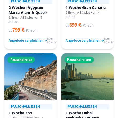
PAUSCHALREISEN
PAUSCHALREISEN
2 Wochen Ägypten
1 Woche Gran Canaria
Marsa Alam & Quseir
2 Erw. - All Inclusive – 4
Sterne
2 Erw. - All Inclusive - 5
Sterne
699 €
ab
/ Person
799 €
ab
/ Person
über
über
Angebote vergleichen →
Angebote vergleichen →
80 Anbieter
80 Anbiete
Pauschalreise
Pauschalreisen
PAUSCHALREISEN
PAUSCHALREISEN
1 Woche Kos
1 Woche Dubai
Arabische Emirate
2 Erw. - Halbpension – 4