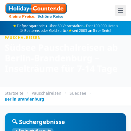
★
Tiefpreisgarantie
✈️ Über 80 Veranstalter
✓
Fast 100.000 Hotels
🌞 Bestpreis oder Geld zurück
★
seit 2003 an Ihrer Seite!
PAUSCHALREISEN
Südsee Pauschalreisen ab
Berlin-Brandenburg –
Inselträume für 7-14 Tage
Startseite
Pauschalreisen
Suedsee
Berlin Brandenburg
🔍 Suchergebnisse
✓ Bestpreis-Garantie