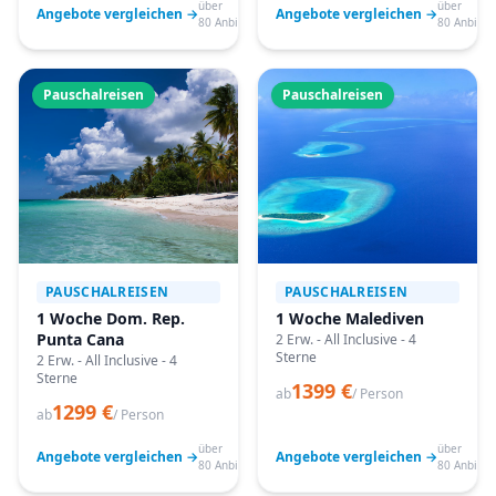
über
über
Angebote vergleichen →
Angebote vergleichen →
80 Anbieter
80 Anbiete
Pauschalreisen
Pauschalreisen
PAUSCHALREISEN
PAUSCHALREISEN
1 Woche Dom. Rep.
1 Woche Malediven
Punta Cana
2 Erw. - All Inclusive - 4
Sterne
2 Erw. - All Inclusive - 4
Sterne
1399 €
ab
/ Person
1299 €
ab
/ Person
über
über
Angebote vergleichen →
Angebote vergleichen →
80 Anbieter
80 Anbiete