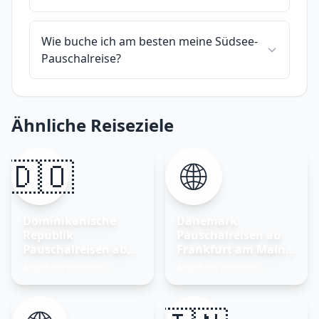
Wie buche ich am besten meine Südsee-
Pauschalreise?
Ähnliche Reiseziele
🇩🇴
🌐
Dominikanische
Dänemark
Republik
Pauschalreisen ab
Pauschalreisen ab
Frankfurt am Main –
Frankfurt am Main
Nordisches Glück
Angebote ansehen
Angebote ansehen
→
→
entdecken