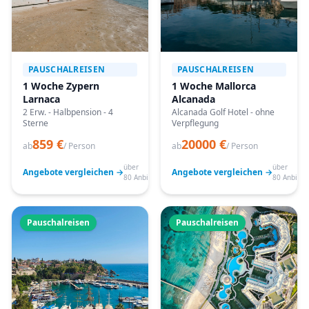
PAUSCHALREISEN
PAUSCHALREISEN
1 Woche Zypern
1 Woche Mallorca
Larnaca
Alcanada
2 Erw. - Halbpension - 4
Alcanada Golf Hotel - ohne
Sterne
Verpflegung
859 €
20000 €
ab
/ Person
ab
/ Person
über
über
Angebote vergleichen →
Angebote vergleichen →
80 Anbieter
80 Anbiete
Pauschalreisen
Pauschalreisen