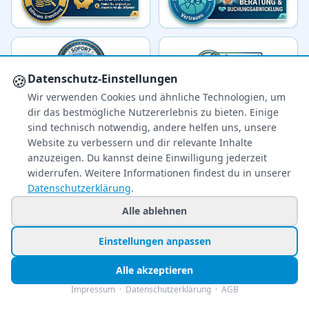
🍪
Datenschutz-Einstellungen
Wir verwenden Cookies und ähnliche Technologien, um
dir das bestmögliche Nutzererlebnis zu bieten. Einige
sind technisch notwendig, andere helfen uns, unsere
Website zu verbessern und dir relevante Inhalte
anzuzeigen. Du kannst deine Einwilligung jederzeit
widerrufen. Weitere Informationen findest du in unserer
Ihr zuverlässiger Reisepreisvergleich – über 80
Datenschutzerklärung
.
Veranstalter im Vergleich.
Alle ablehnen
+49 991 2967 68857
Mo–Fr 8–22 Uhr · Sa 9–22
Einstellungen anpassen
So & Feiertags 11–22 Uhr
Alle akzeptieren
NEWSLETTER
Impressum
·
Datenschutzerklärung
·
AGB
Exklusive Reiseschnäppchen direkt in Ihr