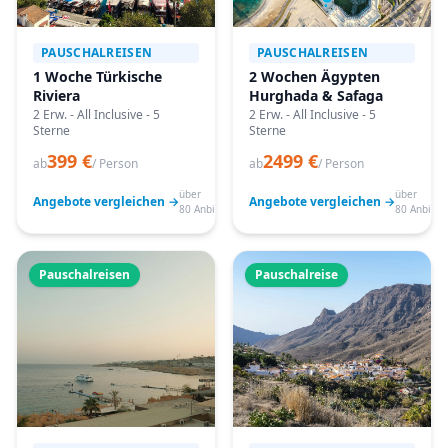
PAUSCHALREISEN
PAUSCHALREISEN
1 Woche Türkische
2 Wochen Ägypten
Riviera
Hurghada & Safaga
2 Erw. - All Inclusive - 5
2 Erw. - All Inclusive - 5
Sterne
Sterne
399 €
2499 €
ab
/ Person
ab
/ Person
über
über
Angebote vergleichen →
Angebote vergleichen →
80 Anbieter
80 Anbiete
Pauschalreisen
Pauschalreise