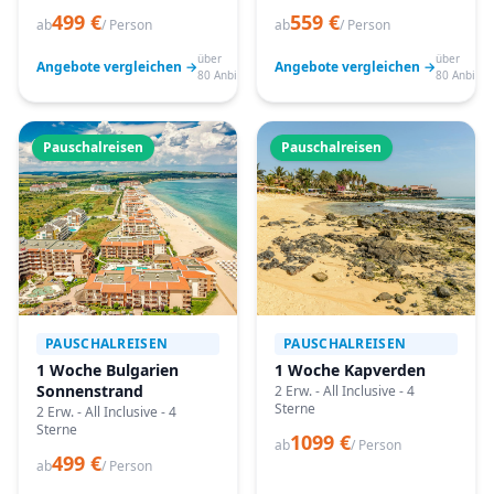
499 €
559 €
ab
/ Person
ab
/ Person
über
über
Angebote vergleichen →
Angebote vergleichen →
80 Anbieter
80 Anbiete
Pauschalreisen
Pauschalreisen
PAUSCHALREISEN
PAUSCHALREISEN
1 Woche Bulgarien
1 Woche Kapverden
Sonnenstrand
2 Erw. - All Inclusive - 4
Sterne
2 Erw. - All Inclusive - 4
Sterne
1099 €
ab
/ Person
499 €
ab
/ Person