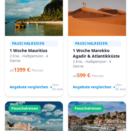
PAUSCHALREISEN
PAUSCHALREISEN
1 Woche Mauritius
1 Woche Marokko
Agadir & Atlantikküste
2 Erw. - Halbpension - 4
Sterne
2 Erw. - Halbpension - 4
Sterne
1399 €
ab
/ Person
599 €
ab
/ Person
über
über
Angebote vergleichen →
Angebote vergleichen →
80 Anbieter
80 Anbiete
Pauschalreisen
Pauschalreisen