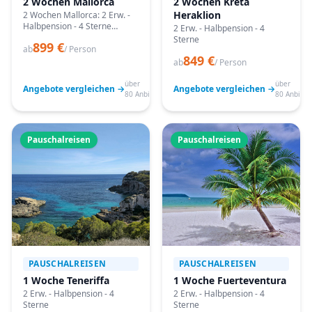
2 Wochen Mallorca
2 Wochen Kreta
Heraklion
2 Wochen Mallorca: 2 Erw. -
Halbpension - 4 Sterne
2 Erw. - Halbpension - 4
Angebote vergleichen,
Sterne
899 €
passende Termine prüfen
ab
/ Person
849 €
und mit Bestpreis-Garantie
ab
/ Person
buchen.
über
über
Angebote vergleichen →
Angebote vergleichen →
80 Anbieter
80 Anbiete
Pauschalreisen
Pauschalreisen
PAUSCHALREISEN
PAUSCHALREISEN
1 Woche Teneriffa
1 Woche Fuerteventura
2 Erw. - Halbpension - 4
2 Erw. - Halbpension - 4
Sterne
Sterne