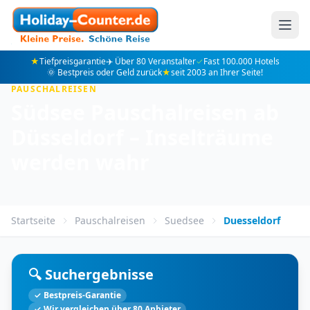
★
Tiefpreisgarantie
✈️ Über 80 Veranstalter
✓
Fast 100.000 Hotels
🌞 Bestpreis oder Geld zurück
★
seit 2003 an Ihrer Seite!
PAUSCHALREISEN
Südsee Pauschalreisen ab
Düsseldorf – Inselträume
werden wahr
Startseite
Pauschalreisen
Suedsee
Duesseldorf
🔍 Suchergebnisse
✓ Bestpreis-Garantie
✓ Wir vergleichen über 80 Anbieter