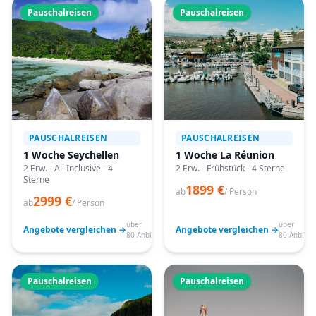
Pauschalreisen
Pauschalreisen
PAUSCHALREISEN
PAUSCHALREISEN
1 Woche Seychellen
1 Woche La Réunion
2 Erw. - All Inclusive - 4
2 Erw. - Frühstück - 4 Sterne
Sterne
1899 €
ab
/ Person
2999 €
ab
/ Person
über
über
Angebote vergleichen →
Angebote vergleichen →
80 Anbieter
80 Anbiete
Pauschalreisen
Pauschalreisen