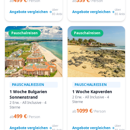
499 €
559 €
ab
/ Person
ab
/ Person
über
über
Angebote vergleichen →
Angebote vergleichen →
80 Anbieter
80 Anbiete
Pauschalreisen
Pauschalreisen
PAUSCHALREISEN
PAUSCHALREISEN
1 Woche Bulgarien
1 Woche Kapverden
Sonnenstrand
2 Erw. - All Inclusive - 4
Sterne
2 Erw. - All Inclusive - 4
Sterne
1099 €
ab
/ Person
499 €
ab
/ Person
über
über
Angebote vergleichen →
Angebote vergleichen →