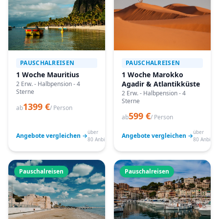
PAUSCHALREISEN
PAUSCHALREISEN
1 Woche Mauritius
1 Woche Marokko
Agadir & Atlantikküste
2 Erw. - Halbpension - 4
Sterne
2 Erw. - Halbpension - 4
Sterne
1399 €
ab
/ Person
599 €
ab
/ Person
über
über
Angebote vergleichen →
Angebote vergleichen →
80 Anbieter
80 Anbiete
Pauschalreisen
Pauschalreisen