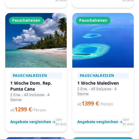
80 Anbieter
80 Anbiete
Pauschalreisen
Pauschalreisen
PAUSCHALREISEN
PAUSCHALREISEN
1 Woche Dom. Rep.
1 Woche Malediven
Punta Cana
2 Erw. - All Inclusive - 4
Sterne
2 Erw. - All Inclusive - 4
Sterne
1399 €
ab
/ Person
1299 €
ab
/ Person
über
über
Angebote vergleichen →
Angebote vergleichen →
80 Anbieter
80 Anbiete