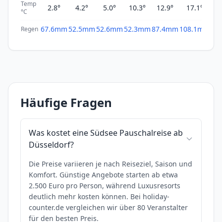
Temp
2.8°
4.2°
5.0°
10.3°
12.9°
17.1°
1
°C
67.6mm
52.5mm
52.6mm
52.3mm
87.4mm
108.1mm
66
Regen
Häufige Fragen
Was kostet eine Südsee Pauschalreise ab
Düsseldorf?
Die Preise variieren je nach Reiseziel, Saison und
Komfort. Günstige Angebote starten ab etwa
2.500 Euro pro Person, während Luxusresorts
deutlich mehr kosten können. Bei holiday-
counter.de vergleichen wir über 80 Veranstalter
für den besten Preis.