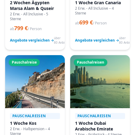
2 Wochen Ägypten
1 Woche Gran Canaria
Marsa Alam & Quseir
2 Erw. - All Inclusive – 4
Sterne
2 Erw. - All Inclusive - 5
Sterne
699 €
ab
/ Person
799 €
ab
/ Person
über
über
Angebote vergleichen →
Angebote vergleichen →
80 Anbieter
80 Anbiete
Pauschalreise
Pauschalreisen
PAUSCHALREISEN
PAUSCHALREISEN
1 Woche Kos
1 Woche Dubai
Arabische Emirate
2 Erw. - Halbpension – 4
Sterne
2 Erw. - Frühstück - 4 Sterne