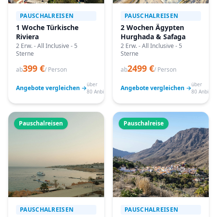
PAUSCHALREISEN
PAUSCHALREISEN
1 Woche Türkische
2 Wochen Ägypten
Riviera
Hurghada & Safaga
2 Erw. - All Inclusive - 5
2 Erw. - All Inclusive - 5
Sterne
Sterne
399 €
2499 €
ab
/ Person
ab
/ Person
über
über
Angebote vergleichen →
Angebote vergleichen →
80 Anbieter
80 Anbiete
Pauschalreisen
Pauschalreise
PAUSCHALREISEN
PAUSCHALREISEN