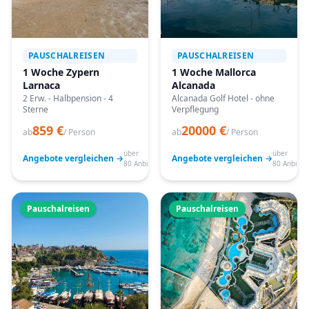
PAUSCHALREISEN
PAUSCHALREISEN
1 Woche Zypern
1 Woche Mallorca
Larnaca
Alcanada
2 Erw. - Halbpension - 4
Alcanada Golf Hotel - ohne
Sterne
Verpflegung
859 €
20000 €
ab
/ Person
ab
/ Person
über
über
Angebote vergleichen →
Angebote vergleichen →
80 Anbieter
80 Anbiete
Pauschalreisen
Pauschalreisen