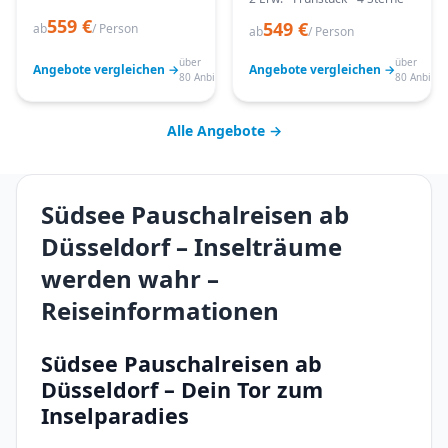
559 €
549 €
ab
/ Person
ab
/ Person
über
über
Angebote vergleichen →
Angebote vergleichen →
80 Anbieter
80 Anbiete
Alle Angebote →
Südsee Pauschalreisen ab
Düsseldorf – Inselträume
werden wahr –
Reiseinformationen
Südsee Pauschalreisen ab
Düsseldorf – Dein Tor zum
Inselparadies