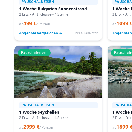
PAUSCHALREISEN
PAUSCHA
1 Woche Bulgarien Sonnenstrand
1 Woche 
2 Erw. - All Inclusive - 4 Sterne
2 Erw. - All 
499 €
1099 
ab
/ Person
ab
Angebote vergleichen →
Angebote v
über 80 Anbieter
Pauschalreisen
Pauschalr
PAUSCHALREISEN
PAUSCHA
1 Woche Seychellen
1 Woche 
2 Erw. - All Inclusive - 4 Sterne
2 Erw. - Frü
2999 €
1899 
ab
/ Person
ab