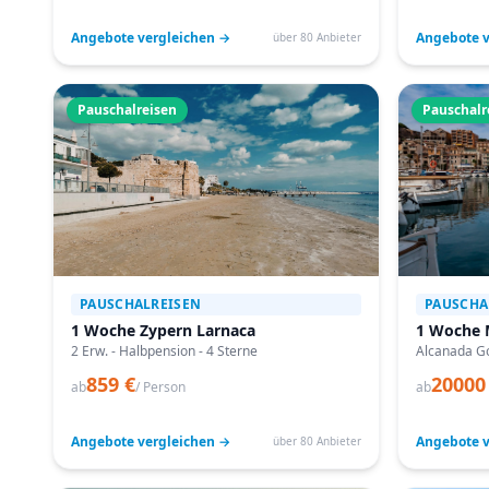
Angebote vergleichen →
Angebote v
über 80 Anbieter
Pauschalreisen
Pauschalr
PAUSCHALREISEN
PAUSCHA
1 Woche Zypern Larnaca
1 Woche 
2 Erw. - Halbpension - 4 Sterne
Alcanada Go
859 €
20000
ab
/ Person
ab
Angebote vergleichen →
Angebote v
über 80 Anbieter