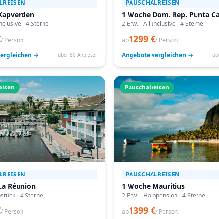
LREISEN
PAUSCHALREISEN
Kapverden
1 Woche Dom. Rep. Punta C
Inclusive - 4 Sterne
2 Erw. - All Inclusive - 4 Sterne
€
1299 €
/ Person
ab
/ Person
ergleichen →
Angebote vergleichen →
über 80 Anbieter
üb
eisen
Pauschalreisen
LREISEN
PAUSCHALREISEN
La Réunion
1 Woche Mauritius
hstück - 4 Sterne
2 Erw. - Halbpension - 4 Sterne
€
1399 €
/ Person
ab
/ Person