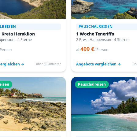
LREISEN
PAUSCHALREISEN
 Kreta Heraklion
1 Woche Teneriffa
bpension - 4 Sterne
2 Erw. - Halbpension - 4 Sterne
499 €
 Person
ab
/ Person
ergleichen →
Angebote vergleichen →
über 80 Anbieter
üb
eisen
Pauschalreisen