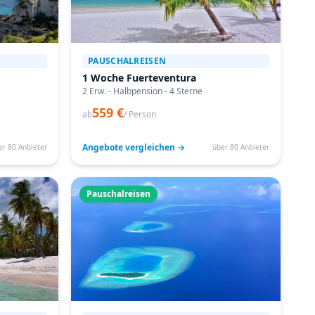
PAUSCHALREISEN
1 Woche Fuerteventura
2 Erw. - Halbpension - 4 Sterne
559 €
ab
/ Person
Angebote vergleichen →
er 80 Anbieter
über 80 Anbieter
Pauschalreisen