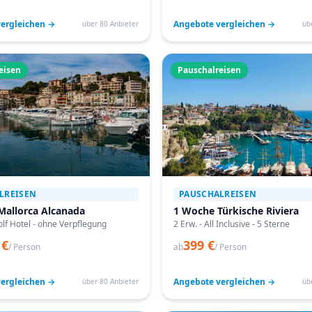
ergleichen →
Angebote vergleichen →
über 80 Anbieter
üb
eisen
Pauschalreisen
LREISEN
PAUSCHALREISEN
Mallorca Alcanada
1 Woche Türkische Riviera
lf Hotel - ohne Verpflegung
2 Erw. - All Inclusive - 5 Sterne
 €
399 €
/ Person
ab
/ Person
ergleichen →
Angebote vergleichen →
über 80 Anbieter
üb