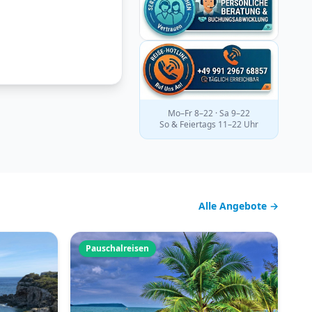
Mo–Fr 8–22 · Sa 9–22
So & Feiertags 11–22 Uhr
Alle Angebote →
Pauschalreisen