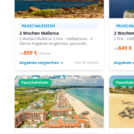
PAUSCHALREISEN
PAUSCHA
2 Wochen Mallorca
2 Wochen
2 Wochen Mallorca: 2 Erw. - Halbpension - 4
2 Erw. - Hal
Sterne Angebote vergleichen, passende
849 €
Termine prüfen und mit Bestpreis-Garantie
ab
/
899 €
buchen.
ab
/ Person
Angebote vergleichen →
Angebote v
über 80 Anbieter
Pauschalreisen
Pauschalr