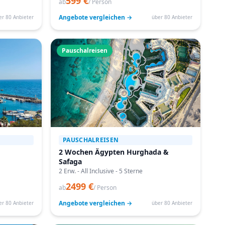
599 €
ab
/ Person
Angebote vergleichen →
er 80 Anbieter
über 80 Anbieter
Pauschalreisen
PAUSCHALREISEN
2 Wochen Ägypten Hurghada &
Safaga
2 Erw. - All Inclusive - 5 Sterne
2499 €
ab
/ Person
Angebote vergleichen →
er 80 Anbieter
über 80 Anbieter