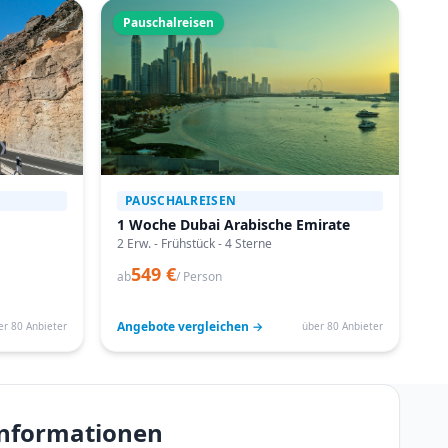
Pauschalreisen
PAUSCHALREISEN
1 Woche Dubai Arabische Emirate
2 Erw. - Frühstück - 4 Sterne
549 €
ab
/ Person
Angebote vergleichen →
er 80 Anbieter
über 80 Anbieter
einformationen