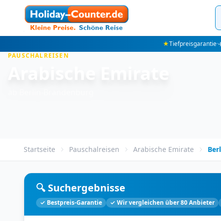
★
Tiefpreisgarantie
·
✈
PAUSCHALREISEN
Arabische Emirate
ab Berlin-Brandenburg
Startseite
Pauschalreisen
Arabische Emirate
Ber
🔍 Suchergebnisse
✓ Bestpreis-Garantie
✓ Wir vergleichen über 80 Anbieter