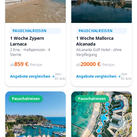
PAUSCHALREISEN
PAUSCHALREISEN
1 Woche Zypern
1 Woche Mallorca
Larnaca
Alcanada
2 Erw. - Halbpension - 4
Alcanada Golf Hotel - ohne
Sterne
Verpflegung
859 €
20000 €
ab
/ Person
ab
/ Person
über
über
Angebote vergleichen →
Angebote vergleichen →
80 Anbieter
80 Anbiete
Pauschalreisen
Pauschalreisen