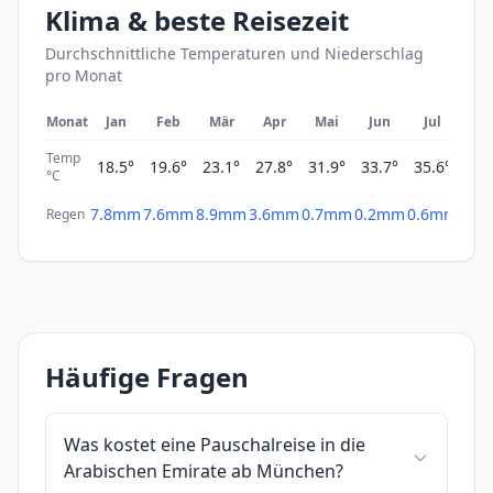
Klima & beste Reisezeit
Durchschnittliche Temperaturen und Niederschlag
pro Monat
Monat
Jan
Feb
Mär
Apr
Mai
Jun
Jul
Au
Temp
18.5°
19.6°
23.1°
27.8°
31.9°
33.7°
35.6°
35.
°C
7.8mm
7.6mm
8.9mm
3.6mm
0.7mm
0.2mm
0.6mm
0.1
Regen
Häufige Fragen
Was kostet eine Pauschalreise in die
Arabischen Emirate ab München?