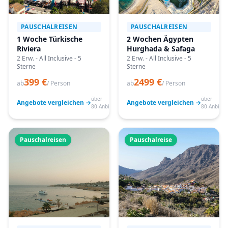
PAUSCHALREISEN
PAUSCHALREISEN
1 Woche Türkische
2 Wochen Ägypten
Riviera
Hurghada & Safaga
2 Erw. - All Inclusive - 5
2 Erw. - All Inclusive - 5
Sterne
Sterne
399 €
2499 €
ab
/ Person
ab
/ Person
über
über
Angebote vergleichen →
Angebote vergleichen →
80 Anbieter
80 Anbiete
Pauschalreisen
Pauschalreise