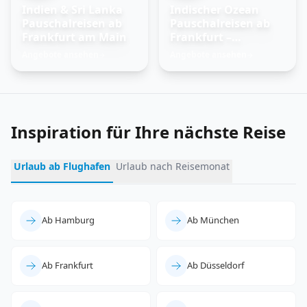
Indien & Sri Lanka
Indischer Ozean
Pauschalreisen ab
Pauschalreisen ab
Frankfurt am Main
Frankfurt –
Trauminseln
Angebote ansehen
Angebote ansehen
→
→
entdecken
Inspiration für Ihre nächste Reise
Urlaub ab Flughafen
Urlaub nach Reisemonat
Ab Hamburg
Ab München
Ab Frankfurt
Ab Düsseldorf