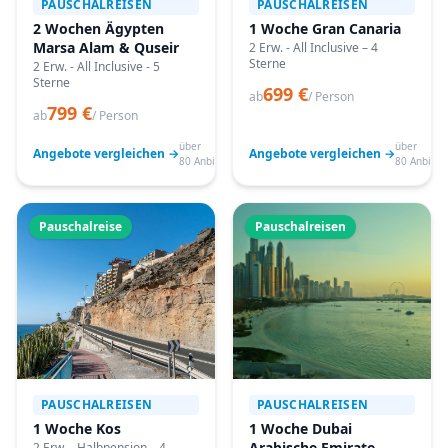
PAUSCHALREISEN
PAUSCHALREISEN
2 Wochen Ägypten
1 Woche Gran Canaria
Marsa Alam & Quseir
2 Erw. - All Inclusive – 4
Sterne
2 Erw. - All Inclusive - 5
Sterne
699 €
ab
/ Person
799 €
ab
/ Person
über
über
Angebote vergleichen →
Angebote vergleichen →
80 Anbieter
80 Anbiete
Pauschalreise
Pauschalreisen
PAUSCHALREISEN
PAUSCHALREISEN
1 Woche Kos
1 Woche Dubai
Arabische Emirate
2 Erw. - Halbpension – 4