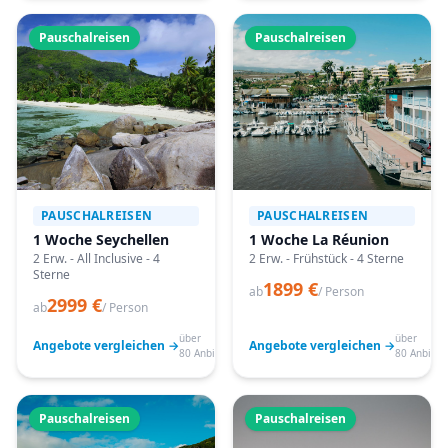
Pauschalreisen
Pauschalreisen
PAUSCHALREISEN
PAUSCHALREISEN
1 Woche Seychellen
1 Woche La Réunion
2 Erw. - All Inclusive - 4
2 Erw. - Frühstück - 4 Sterne
Sterne
1899 €
ab
/ Person
2999 €
ab
/ Person
über
über
Angebote vergleichen →
Angebote vergleichen →
80 Anbieter
80 Anbiete
Pauschalreisen
Pauschalreisen