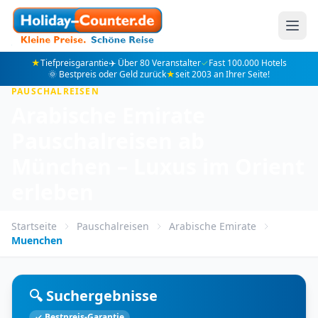
★
Tiefpreisgarantie
✈️ Über 80 Veranstalter
✓
Fast 100.000 Hotels
🌞 Bestpreis oder Geld zurück
★
seit 2003 an Ihrer Seite!
PAUSCHALREISEN
Arabische Emirate
Pauschalreisen ab
München – Luxus im Orient
erleben
Startseite
Pauschalreisen
Arabische Emirate
Muenchen
🔍 Suchergebnisse
✓ Bestpreis-Garantie