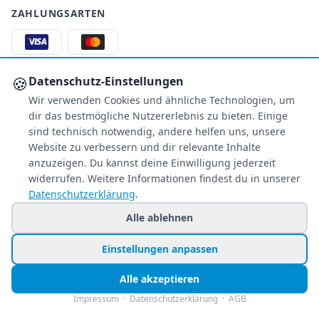
ZAHLUNGSARTEN
S
€
PA
AMEX
🍪
Datenschutz-Einstellungen
Wir verwenden Cookies und ähnliche Technologien, um
Überweisung
PayPal
dir das bestmögliche Nutzererlebnis zu bieten. Einige
sind technisch notwendig, andere helfen uns, unsere
SSL-verschlüsselt
Website zu verbessern und dir relevante Inhalte
anzuzeigen. Du kannst deine Einwilligung jederzeit
SERVICE
widerrufen. Weitere Informationen findest du in unserer
Über uns
Datenschutzerklärung
.
Buchungsinformationen
Alle ablehnen
Bestpreis-Garantie
Kostenloser Rückruf
Einstellungen anpassen
Allgemeine Anfragen
Blacklist Airlines
Alle akzeptieren
Impressum
·
Datenschutzerklärung
·
AGB