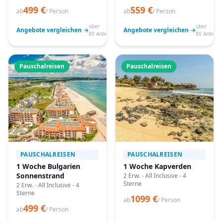
499 €
559 €
ab
/ Person
ab
/ Person
über
über
Angebote vergleichen →
Angebote vergleichen →
80 Anbieter
80 Anbiete
Pauschalreisen
Pauschalreisen
PAUSCHALREISEN
PAUSCHALREISEN
1 Woche Bulgarien
1 Woche Kapverden
Sonnenstrand
2 Erw. - All Inclusive - 4
Sterne
2 Erw. - All Inclusive - 4
Sterne
1099 €
ab
/ Person
499 €
ab
/ Person