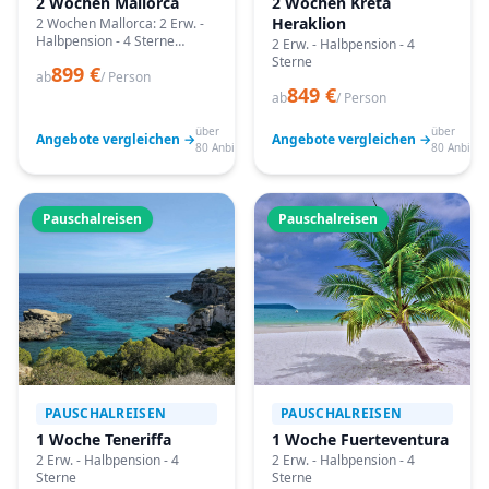
2 Wochen Mallorca
2 Wochen Kreta
Heraklion
2 Wochen Mallorca: 2 Erw. -
Halbpension - 4 Sterne
2 Erw. - Halbpension - 4
Angebote vergleichen,
Sterne
899 €
passende Termine prüfen
ab
/ Person
849 €
und mit Bestpreis-Garantie
ab
/ Person
buchen.
über
über
Angebote vergleichen →
Angebote vergleichen →
80 Anbieter
80 Anbiete
Pauschalreisen
Pauschalreisen
PAUSCHALREISEN
PAUSCHALREISEN
1 Woche Teneriffa
1 Woche Fuerteventura
2 Erw. - Halbpension - 4
2 Erw. - Halbpension - 4
Sterne
Sterne