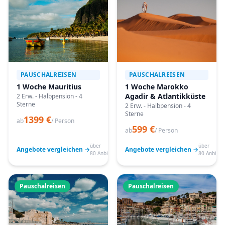
PAUSCHALREISEN
PAUSCHALREISEN
1 Woche Mauritius
1 Woche Marokko
Agadir & Atlantikküste
2 Erw. - Halbpension - 4
Sterne
2 Erw. - Halbpension - 4
Sterne
1399 €
ab
/ Person
599 €
ab
/ Person
über
über
Angebote vergleichen →
Angebote vergleichen →
80 Anbieter
80 Anbiete
Pauschalreisen
Pauschalreisen