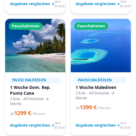
über
über
Angebote vergleichen →
Angebote vergleichen →
80 Anbieter
80 Anbiete
Pauschalreisen
Pauschalreisen
PAUSCHALREISEN
PAUSCHALREISEN
1 Woche Dom. Rep.
1 Woche Malediven
Punta Cana
2 Erw. - All Inclusive - 4
Sterne
2 Erw. - All Inclusive - 4
Sterne
1399 €
ab
/ Person
1299 €
ab
/ Person
über
über
Angebote vergleichen →
Angebote vergleichen →
80 Anbieter
80 Anbiete